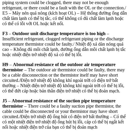
piping system could be clogged, there may not be enough
refrigerant, or there could be a fault with the OL or the connection./
E5 – Máy nén quá nóng (kích hoạt OL) – Hệ thống đường ống dẫn
chất làm lạnh có thể bị tắc, có thể không có đủ chất làm lạnh hoặc
có thể có lỗi với OL hoặc kết nối.
F3
–
Outdoor unit discharge temperature is too high
–
Insufficient refrigerant, clogged refrigerant piping or the discharge
temperature thermistor could be faulty./
Nhiệt độ xả dàn nóng quá
cao – Không đủ môi chất lạnh, đường ống dẫn môi chất lạnh bị tắc
hoặc nhiệt điện trở nhiệt độ xả có thể bị lỗi.
H9
–
Abnormal resistance of the outdoor air temperature
thermistor
– The outdoor air thermistor could be faulty, there may
be a cable disconnection or the thermistor itself may have short
circuited./
Điện trở nhiệt độ không khí ngoài trời có điện trở bất
thường – Nhiệt điện trở nhiệt độ không khí ngoài trời có thể bị lỗi,
có thể đứt cáp hoặc bản thân điện trở nhiệt có thể bị đoản mạch.
J5
–
Abnormal resistance of the suction pipe temperature
thermistor
– There could be a faulty suction pipe thermistor, the
cable could be disconnected or your thermistor may have short
circuited./
Điện trở nhiệt độ ống hút có điện trở bất thường – Có thể
có một nhiệt điện trở nhiệt độ ống hút bị lỗi, cáp có thể bị ngắt kết
nối hoặc nhiệt điện trở của bạn có thể bị đoản mạch