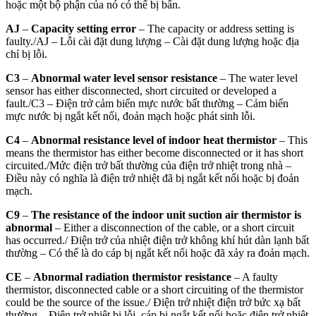
hoặc một bộ phận của nó có thể bị bẩn.
AJ
–
Capacity setting error
– The capacity or address setting is
faulty./AJ – Lỗi cài đặt dung lượng – Cài đặt dung lượng hoặc địa
chỉ bị lỗi.
C3
–
Abnormal water level sensor resistance
– The water level
sensor has either disconnected, short circuited or developed a
fault./
C3 – Điện trở cảm biến mực nước bất thường – Cảm biến
mực nước bị ngắt kết nối, đoản mạch hoặc phát sinh lỗi.
C4
–
Abnormal resistance level of indoor heat thermistor
– This
means the thermistor has either become disconnected or it has short
circuited./
Mức điện trở bất thường của điện trở nhiệt trong nhà –
Điều này có nghĩa là điện trở nhiệt đã bị ngắt kết nối hoặc bị đoản
mạch.
C9
–
The resistance of the indoor unit suction air thermistor is
abnormal
– Either a disconnection of the cable, or a short circuit
has occurred./
Điện trở của nhiệt điện trở không khí hút dàn lạnh bất
thường – Có thể là do cáp bị ngắt kết nối hoặc đã xảy ra đoản mạch.
CE
–
Abnormal radiation thermistor resistance
– A faulty
thermistor, disconnected cable or a short circuiting of the thermistor
could be the source of the issue./
Điện trở nhiệt điện trở bức xạ bất
thường – Điện trở nhiệt bị lỗi, cáp bị ngắt kết nối hoặc điện trở nhiệt