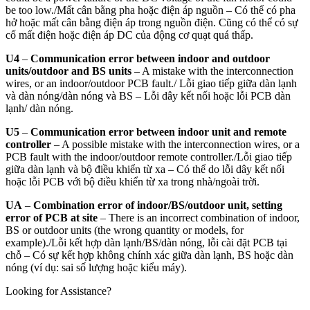
be too low./
Mất cân bằng pha hoặc điện áp nguồn – Có thể có pha
hở hoặc mất cân bằng điện áp trong nguồn điện. Cũng có thể có sự
cố mất điện hoặc điện áp DC của động cơ quạt quá thấp.
U4
–
Communication error between indoor and outdoor
units/outdoor and BS units
– A mistake with the interconnection
wires, or an indoor/outdoor PCB fault./
Lỗi giao tiếp giữa dàn lạnh
và dàn nóng/dàn nóng và BS – Lỗi dây kết nối hoặc lỗi PCB dàn
lạnh/ dàn nóng.
U5
–
Communication error between indoor unit and remote
controller
– A possible mistake with the interconnection wires, or a
PCB fault with the indoor/outdoor remote controller./
Lỗi giao tiếp
giữa dàn lạnh và bộ điều khiển từ xa – Có thể do lỗi dây kết nối
hoặc lỗi PCB với bộ điều khiển từ xa trong nhà/ngoài trời.
UA
–
Combination error of indoor/BS/outdoor unit, setting
error of PCB at site
– There is an incorrect combination of indoor,
BS or outdoor units (the wrong quantity or models, for
example)./
Lỗi kết hợp dàn lạnh/BS/dàn nóng, lỗi cài đặt PCB tại
chỗ – Có sự kết hợp không chính xác giữa dàn lạnh, BS hoặc dàn
nóng (ví dụ: sai số lượng hoặc kiểu máy).
Looking for Assistance?