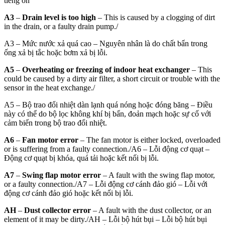
tiếng ồn
A3
–
Drain level is too high
– This is caused by a clogging of dirt
in the drain, or a faulty drain pump./
A3 – Mức nước xả quá cao – Nguyên nhân là do chất bẩn trong
ống xả bị tắc hoặc bơm xả bị lỗi.
A5
–
Overheating or freezing of indoor heat exchanger
– This
could be caused by a dirty air filter, a short circuit or trouble with the
sensor in the heat exchange./
A5 – Bộ trao đổi nhiệt dàn lạnh quá nóng hoặc đóng băng – Điều
này có thể do bộ lọc không khí bị bẩn, đoản mạch hoặc sự cố với
cảm biến trong bộ trao đổi nhiệt.
A6
–
Fan motor error
– The fan motor is either locked, overloaded
or is suffering from a faulty connection./
A6 – Lỗi động cơ quạt –
Động cơ quạt bị khóa, quá tải hoặc kết nối bị lỗi.
A7
–
Swing flap motor error
– A fault with the swing flap motor,
or a faulty connection./
A7 – Lỗi động cơ cánh đảo gió – Lỗi với
động cơ cánh đảo gió hoặc kết nối bị lỗi.
AH
–
Dust collector error
– A fault with the dust collector, or an
element of it may be dirty./
AH – Lỗi bộ hút bụi – Lỗi bộ hút bụi