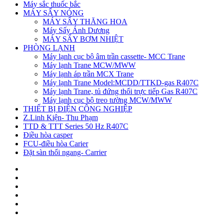
Máy sắc thuốc bắc
MÁY SẤY NÓNG
MÁY SẤY THĂNG HOA
Máy Sấy Ánh Dương
MÁY SẤY BƠM NHIỆT
PHÒNG LẠNH
Máy lạnh cục bộ âm trần cassette- MCC Trane
Máy lạnh Trane MCW/MWW
Máy lạnh áp trần MCX Trane
Máy lạnh Trane Model:MCDD/TTKD-gas R407C
Máy lạnh Trane, tủ đứng thổi trực tiếp Gas R407C
Máy lạnh cục bộ treo tường MCW/MWW
THIẾT BỊ ĐIỆN CÔNG NGHIỆP
Z.Linh Kiện- Thu Phạm
TTD & TTT Series 50 Hz R407C
Điều hòa casper
FCU-điều hòa Carier
Đặt sàn thổi ngang- Carrier