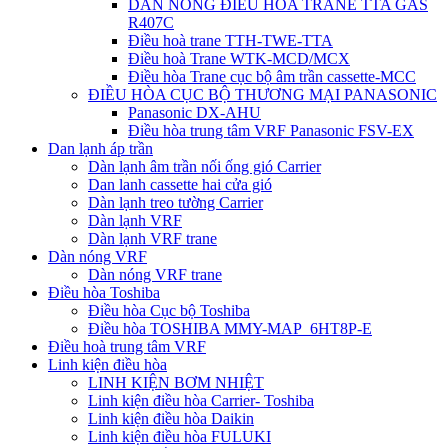
DÀN NÓNG ĐIỀU HÒA TRANE TTA GAS
R407C
Điều hoà trane TTH-TWE-TTA
Điều hoà Trane WTK-MCD/MCX
Điều hòa Trane cục bộ âm trần cassette-MCC
ĐIỀU HÒA CỤC BỘ THƯƠNG MẠI PANASONIC
Panasonic DX-AHU
Điều hòa trung tâm VRF Panasonic FSV-EX
Dan lạnh áp trần
Dàn lạnh âm trần nối ống gió Carrier
Dan lanh cassette hai cửa gió
Dàn lạnh treo tường Carrier
Dàn lạnh VRF
Dàn lạnh VRF trane
Dàn nóng VRF
Dàn nóng VRF trane
Điều hòa Toshiba
Điều hòa Cục bộ Toshiba
Điều hòa TOSHIBA MMY-MAP_6HT8P-E
Điều hoà trung tâm VRF
Linh kiện điều hòa
LINH KIỆN BƠM NHIỆT
Linh kiện điều hòa Carrier- Toshiba
Linh kiện điều hòa Daikin
Linh kiện điều hòa FULUKI