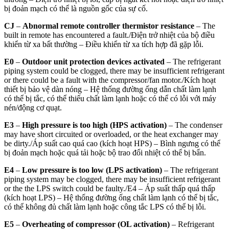
bị đoản mạch có thể là nguồn gốc của sự cố.
CJ
–
Abnormal remote controller thermistor resistance
– The
built in remote has encountered a fault./
Điện trở nhiệt của bộ điều
khiển từ xa bất thường – Điều khiển từ xa tích hợp đã gặp lỗi.
E0
–
Outdoor unit protection devices activated
– The refrigerant
piping system could be clogged, there may be insufficient refrigerant
or there could be a fault with the compressor/fan motor./
Kích hoạt
thiết bị bảo vệ dàn nóng – Hệ thống đường ống dẫn chất làm lạnh
có thể bị tắc, có thể thiếu chất làm lạnh hoặc có thể có lỗi với máy
nén/động cơ quạt.
E3
–
High pressure is too high (HPS activation)
– The condenser
may have short circuited or overloaded, or the heat exchanger may
be dirty./
Áp suất cao quá cao (kích hoạt HPS) – Bình ngưng có thể
bị đoản mạch hoặc quá tải hoặc bộ trao đổi nhiệt có thể bị bẩn.
E4
–
Low pressure is too low (LPS activation)
– The refrigerant
piping system may be clogged, there may be insufficient refrigerant
or the the LPS switch could be faulty./
E4 – Áp suất thấp quá thấp
(kích hoạt LPS) – Hệ thống đường ống chất làm lạnh có thể bị tắc,
có thể không đủ chất làm lạnh hoặc công tắc LPS có thể bị lỗi.
E5
–
Overheating of compressor (OL activation)
– Refrigerant