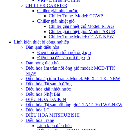
VRF- Dàn lạnh-Carrier
CHILLER CARRIER
Chiller giải nhiệt nước
Chiller Trane. Model: CGWP
Chiller giải nhiệt gió
Chiller giải nhiệt gió Model: RTAG
Chiller giải nhiệt gió. Model: SRUB
Chiller Trane Model: CGAT- NEW
Linh kiện thiết bị công nghiệp
Dàn lạnh điều hòa
Điều hoà âm trần nối ống gió
Điều hoà đặt sàn nối ống gió
Dàn nóng điều hòa
Điều hòa âm trần nối ống gió model: MCD-TTK.
NEW
Điều hòa áp trần Trane. Model: MCX- TTK- NEW
Điều hòa đặt sàn tủ đứng
Điều hòa giải nhiệt nước
Điều hòa Nhật Bãi
ĐIÊU HOA DAIKIN
Điều hòa đặt sàn nối ống gió TTA/TTH/TWE-NEW
Điều hòa LG
ĐIỀU HÒA MITSHUBISHI
Điều hòa Trane
Linh kiện điều hòa