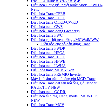
ĐIều hòa Trane BDHA / BDCB
Điều hòa 1 cục giải nhiệt nước Model: SWUT-
New.
Điều hòa Trane CFEB
Điều hòa Trane CLCP
Điều hoà trane CTKD/CWKD
Điều hòa trane CWS
Điều hoà Trane dòng Greenergy
Điều hòa trane FWC
Điều hòa cục bộ treo tường 4MCW/4MWW
Điều hòa cục bộ dân dụng Trane
Điều hòa trane FWDP
Điều hòa trane HFCA
Điều hòa Trane HFCF
Điều hòa trane HFWB
Điều hòa trane LWHA
ĐIều hòa trane MCV Yukon
Điều hoà trane PREMIO Inverter
Máy lạnh âm trần nối ống gió MCD Trane
Điều hòa Trane đặt sàn nối ống gió. Model:
RAUP/TTV-NEW
Điều hào trane CGDR
Điều hòa tủ đứng Trane, model: MCV-TTK
NEW
Điều hoà Trane MCV