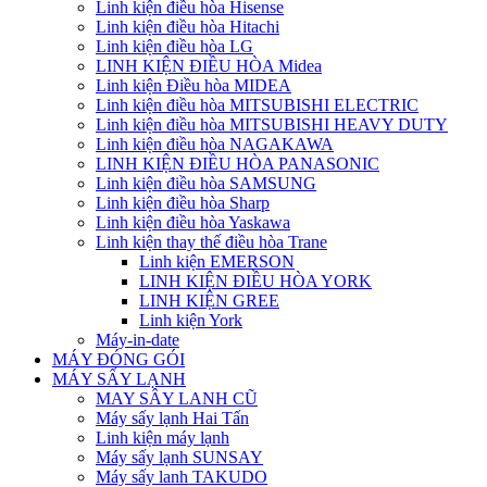
Linh kiện điều hòa Hisense
Linh kiện điều hòa Hitachi
Linh kiện điều hòa LG
LINH KIỆN ĐIỀU HÒA Midea
Linh kiện Điều hòa MIDEA
Linh kiện điều hòa MITSUBISHI ELECTRIC
Linh kiện điều hòa MITSUBISHI HEAVY DUTY
Linh kiện điều hòa NAGAKAWA
LINH KIỆN ĐIỀU HÒA PANASONIC
Linh kiện điều hòa SAMSUNG
Linh kiện điều hòa Sharp
Linh kiện điều hòa Yaskawa
Linh kiện thay thế điều hòa Trane
Linh kiện EMERSON
LINH KIỆN ĐIỀU HÒA YORK
LINH KIỆN GREE
Linh kiện York
Máy-in-date
MÁY ĐÓNG GÓI
MÁY SẤY LẠNH
MAY SÂY LANH CŨ
Máy sấy lạnh Hai Tấn
Linh kiện máy lạnh
Máy sấy lạnh SUNSAY
Máy sấy lanh TAKUDO