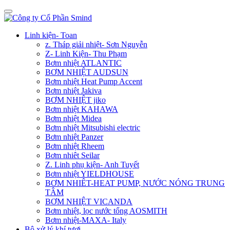
Linh kiện- Toan
z. Tháp giải nhiệt- Sơn Nguyễn
Z- Linh Kiện- Thu Phạm
Bơm nhiệt ATLANTIC
BƠM NHIỆT AUDSUN
Bơm nhiệt Heat Pump Accent
Bơm nhiệt Jakiva
BƠM NHIỆT jiko
Bơm nhiệt KAHAWA
Bơm nhiệt Midea
Bơm nhiệt Mitsubishi electric
Bơm nhiệt Panzer
Bơm nhiệt Rheem
Bơm nhiêt Seilar
Z. Linh phụ kiện- Anh Tuyết
Bơm nhiệt YIELDHOUSE
BƠM NHIÊT-HEAT PUMP, NƯỚC NÓNG TRUNG
TÂM
BƠM NHIỆT VICANDA
Bơm nhiệt, lọc nước tổng AOSMITH
Bơm nhiệt-MAXA- Italy
Bộ xử lý khí tươi