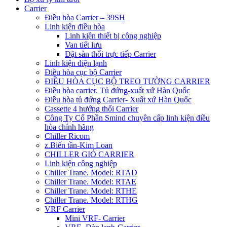
Carrier
Điều hòa Carrier – 39SH
Linh kiện điều hòa
Linh kiện thiết bị công nghiệp
Van tiết lưu
Đặt sàn thổi trực tiếp Carrier
Linh kiện điện lạnh
Điều hòa cục bộ Carrier
ĐIỀU HÒA CỤC BỘ TREO TƯỜNG CARRIER
Điều hòa carrier. Tủ đứng-xuất xứ Hàn Quốc
Điều hòa tủ đứng Carrier- Xuất xứ Hàn Quốc
Cassette 4 hướng thổi Carrier
Công Ty Cổ Phần Smind chuyên cấp linh kiện điều
hòa chính hãng
Chiller Ricom
z.Biến tần-Kim Loan
CHILLER GIÓ CARRIER
Linh kiện công nghiệp
Chiller Trane. Model: RTAD
Chiller Trane. Model: RTAE
Chiller Trane. Model: RTHE
Chiller Trane. Model: RTHG
VRF Carrier
Mini VRF- Carrier