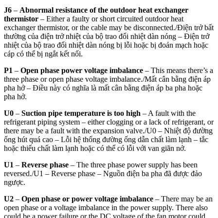
J6
–
Abnormal resistance of the outdoor heat exchanger
thermistor
– Either a faulty or short circuited outdoor heat
exchanger thermistor, or the cable may be disconnected./
Điện trở bất
thường của điện trở nhiệt của bộ trao đổi nhiệt dàn nóng – Điện trở
nhiệt của bộ trao đổi nhiệt dàn nóng bị lỗi hoặc bị đoản mạch hoặc
cáp có thể bị ngắt kết nối.
P1
–
Open phase power voltage imbalance
– This means there’s a
three phase or open phase voltage imbalance./
Mất cân bằng điện áp
pha hở – Điều này có nghĩa là mất cân bằng điện áp ba pha hoặc
pha hở.
U0
–
Suction pipe temperature is too high
– A fault with the
refrigerant piping system – either clogging or a lack of refrigerant, or
there may be a fault with the expansion valve./
U0 – Nhiệt độ đường
ống hút quá cao – Lỗi hệ thống đường ống dẫn chất làm lạnh – tắc
hoặc thiếu chất làm lạnh hoặc có thể có lỗi với van giãn nở.
U1
–
Reverse phase
– The three phase power supply has been
reversed./U1 – Reverse phase – Nguồn điện ba pha đã được đảo
ngược.
U2
–
Open phase or power voltage imbalance
– There may be an
open phase or a voltage imbalance in the power supply. There also
could be a power failure or the DC voltage of the fan motor could