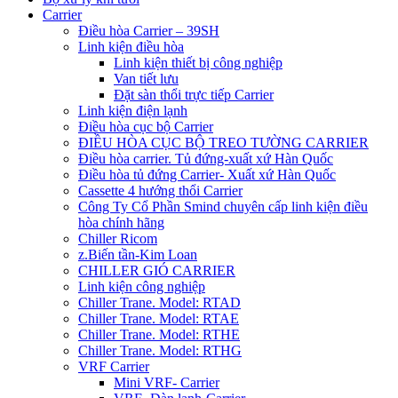
Carrier
Điều hòa Carrier – 39SH
Linh kiện điều hòa
Linh kiện thiết bị công nghiệp
Van tiết lưu
Đặt sàn thổi trực tiếp Carrier
Linh kiện điện lạnh
Điều hòa cục bộ Carrier
ĐIỀU HÒA CỤC BỘ TREO TƯỜNG CARRIER
Điều hòa carrier. Tủ đứng-xuất xứ Hàn Quốc
Điều hòa tủ đứng Carrier- Xuất xứ Hàn Quốc
Cassette 4 hướng thổi Carrier
Công Ty Cổ Phần Smind chuyên cấp linh kiện điều
hòa chính hãng
Chiller Ricom
z.Biến tần-Kim Loan
CHILLER GIÓ CARRIER
Linh kiện công nghiệp
Chiller Trane. Model: RTAD
Chiller Trane. Model: RTAE
Chiller Trane. Model: RTHE
Chiller Trane. Model: RTHG
VRF Carrier
Mini VRF- Carrier