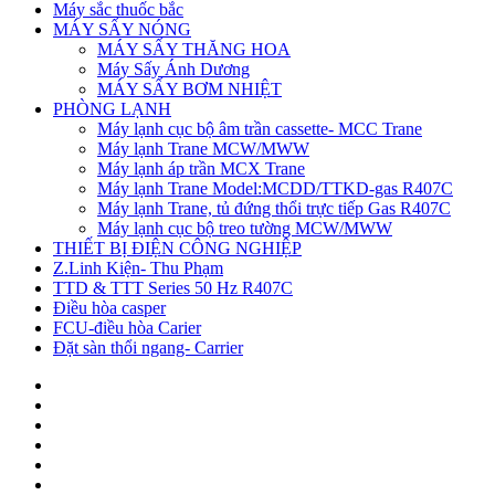
Máy sắc thuốc bắc
MÁY SẤY NÓNG
MÁY SẤY THĂNG HOA
Máy Sấy Ánh Dương
MÁY SẤY BƠM NHIỆT
PHÒNG LẠNH
Máy lạnh cục bộ âm trần cassette- MCC Trane
Máy lạnh Trane MCW/MWW
Máy lạnh áp trần MCX Trane
Máy lạnh Trane Model:MCDD/TTKD-gas R407C
Máy lạnh Trane, tủ đứng thổi trực tiếp Gas R407C
Máy lạnh cục bộ treo tường MCW/MWW
THIẾT BỊ ĐIỆN CÔNG NGHIỆP
Z.Linh Kiện- Thu Phạm
TTD & TTT Series 50 Hz R407C
Điều hòa casper
FCU-điều hòa Carier
Đặt sàn thổi ngang- Carrier