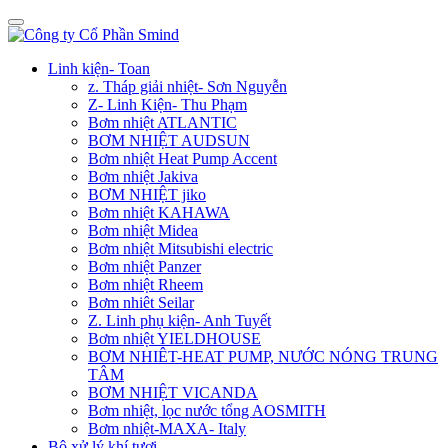
Linh kiện- Toan
z. Tháp giải nhiệt- Sơn Nguyễn
Z- Linh Kiện- Thu Phạm
Bơm nhiệt ATLANTIC
BƠM NHIỆT AUDSUN
Bơm nhiệt Heat Pump Accent
Bơm nhiệt Jakiva
BƠM NHIỆT jiko
Bơm nhiệt KAHAWA
Bơm nhiệt Midea
Bơm nhiệt Mitsubishi electric
Bơm nhiệt Panzer
Bơm nhiệt Rheem
Bơm nhiêt Seilar
Z. Linh phụ kiện- Anh Tuyết
Bơm nhiệt YIELDHOUSE
BƠM NHIÊT-HEAT PUMP, NƯỚC NÓNG TRUNG
TÂM
BƠM NHIỆT VICANDA
Bơm nhiệt, lọc nước tổng AOSMITH
Bơm nhiệt-MAXA- Italy
Bộ xử lý khí tươi