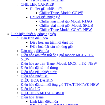
VRF- Dàn lạnh-Carrier
CHILLER CARRIER
Chiller giải nhiệt nước
Chiller Trane. Model: CGWP
Chiller giải nhiệt gió
Chiller giải nhiệt gió Model: RTAG
Chiller giải nhiệt gió. Model: SRUB
Chiller Trane Model: CGAT- NEW
Linh kiện thiết bị công nghiệp
Dàn lạnh điều hòa
Điều hoà âm trần nối ống gió
Điều hoà đặt sàn nối ống gió
Dàn nóng điều hòa
Điều hòa âm trần nối ống gió model: MCD-TTK.
NEW
Điều hòa áp trần Trane. Model: MCX- TTK- NEW
Điều hòa đặt sàn tủ đứng
Điều hòa giải nhiệt nước
Điều hòa Nhật Bãi
ĐIÊU HOA DAIKIN
Điều hòa đặt sàn nối ống gió TTA/TTH/TWE-NEW
Điều hòa LG
ĐIỀU HÒA MITSHUBISHI
Điều hòa Trane
Linh kiện điều hòa