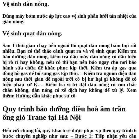
Vệ sinh dàn nóng.
Dùng máy bơm nước áp lực cao vệ sinh phần lưới tản nhiệt của
giàn nóng.
Vệ sinh quạt dàn nóng.
Sau 1 thời gian chạy bên ngoài thì quạt dàn nóng bám bụi rất
nhiều. Bạn có thể tháo cánh quạt ra và vệ sinh quạt Kiểm tra
bảo dưỡng dàn nóng, kiểm tra dầu máy dàn nóng có dấu hiệu
bị rò rỉ hay không, nếu có thì bạn nên báo ngay cho nơi bảo
hành sửa chữa để khắc phục kịp thời. Kiểm tra áp gas qua
đồng hồ gas để bổ sung gas kịp thời. – Kiểm tra nguồn điện dàn
nóng sau thời gian để ngoài trời có bị hư hại gì không để có
biện pháp xử lý. – Kiểm tra vị trí đặt dàn nóng có còn chắc
chắn không, dàn nóng có xê dịch hay không để xử lý. Xem
thêm: Hướng dẫn khắc phục sự cố
Quy trình bảo dưỡng điều hoà âm trần
ống gió Trane tại Hà Nội
Đến với chúng tôi, quý khách sẽ được phục vụ theo quy trình 6
bước chuyên nghiệp như sau:
– Bước 1
: Tiếp nhận yêu cầu