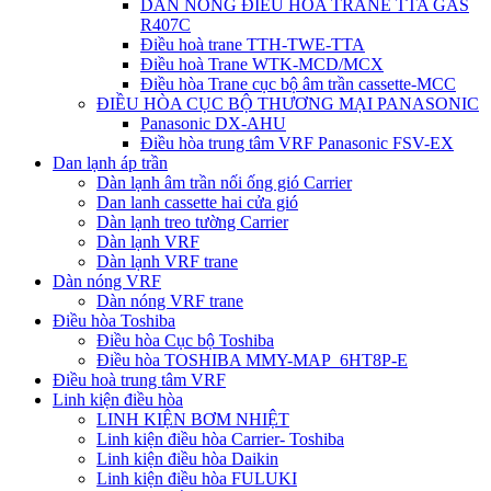
DÀN NÓNG ĐIỀU HÒA TRANE TTA GAS
R407C
Điều hoà trane TTH-TWE-TTA
Điều hoà Trane WTK-MCD/MCX
Điều hòa Trane cục bộ âm trần cassette-MCC
ĐIỀU HÒA CỤC BỘ THƯƠNG MẠI PANASONIC
Panasonic DX-AHU
Điều hòa trung tâm VRF Panasonic FSV-EX
Dan lạnh áp trần
Dàn lạnh âm trần nối ống gió Carrier
Dan lanh cassette hai cửa gió
Dàn lạnh treo tường Carrier
Dàn lạnh VRF
Dàn lạnh VRF trane
Dàn nóng VRF
Dàn nóng VRF trane
Điều hòa Toshiba
Điều hòa Cục bộ Toshiba
Điều hòa TOSHIBA MMY-MAP_6HT8P-E
Điều hoà trung tâm VRF
Linh kiện điều hòa
LINH KIỆN BƠM NHIỆT
Linh kiện điều hòa Carrier- Toshiba
Linh kiện điều hòa Daikin
Linh kiện điều hòa FULUKI