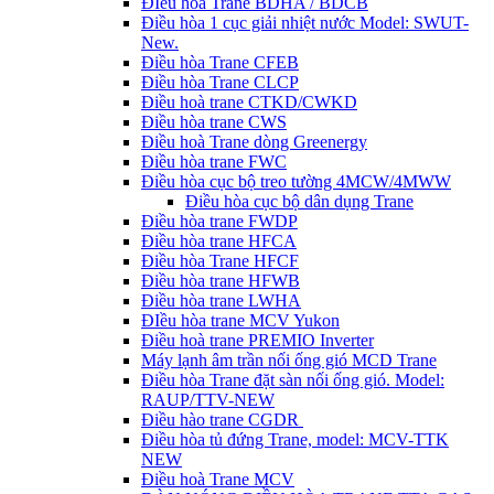
ĐIều hòa Trane BDHA / BDCB
Điều hòa 1 cục giải nhiệt nước Model: SWUT-
New.
Điều hòa Trane CFEB
Điều hòa Trane CLCP
Điều hoà trane CTKD/CWKD
Điều hòa trane CWS
Điều hoà Trane dòng Greenergy
Điều hòa trane FWC
Điều hòa cục bộ treo tường 4MCW/4MWW
Điều hòa cục bộ dân dụng Trane
Điều hòa trane FWDP
Điều hòa trane HFCA
Điều hòa Trane HFCF
Điều hòa trane HFWB
Điều hòa trane LWHA
ĐIều hòa trane MCV Yukon
Điều hoà trane PREMIO Inverter
Máy lạnh âm trần nối ống gió MCD Trane
Điều hòa Trane đặt sàn nối ống gió. Model:
RAUP/TTV-NEW
Điều hào trane CGDR
Điều hòa tủ đứng Trane, model: MCV-TTK
NEW
Điều hoà Trane MCV