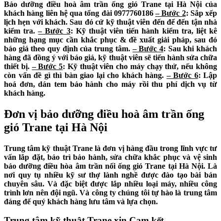
Bảo dưỡng điều hoà âm trần ống gió Trane tại Hà Nội của
khách hàng liên hệ qua tổng đài
0977760186
– Bước 2
: Sắp xếp
lịch hẹn với khách. Sau đó cử kỹ thuật viên đến để đến tận nhà
kiểm tra.
– Bước 3
: Kỹ thuật viên tiến hành kiểm tra, liệt kê
những hạng mục cần khắc phục & đề xuất giải pháp, sau đó
báo giá theo quy định của trung tâm.
– Bước 4
: Sau khi khách
hàng đã đồng ý với báo giá, kỹ thuật viên sẽ tiến hành sửa chữa
thiết bị.
– Bước 5
: Kỹ thuật viên cho máy chạy thử, nếu không
còn vấn đề gì thì bàn giao lại cho khách hàng.
– Bước 6
: Lập
hoá đơn, dán tem bảo hành cho máy rồi thu phí dịch vụ từ
khách hàng.
Đơn vị bảo dưỡng điều hoà âm trần ống
gió Trane tại Hà Nội
Trung tâm kỹ thuật Trane là đơn vị hàng đầu trong lĩnh vực tư
vấn lắp đặt, bảo trì bảo hành, sửa chữa khắc phục và vệ sinh
bảo dưỡng điều hòa âm trần nối ống gió Trane tại Hà Nội. Là
nơi quy tụ nhiều kỹ sư thợ lành nghề được đào tạo bài bản
chuyên sâu. Và đặc biệt được lắp nhiều loại máy, nhiều công
trình lơn nên đội ngũ. Và công ty chúng tôi tự hào là trung tâm
đáng để quý khách hàng lưu tâm và lựa chọn.
Trung tâm kỹ thuật Trane xin Cam kết