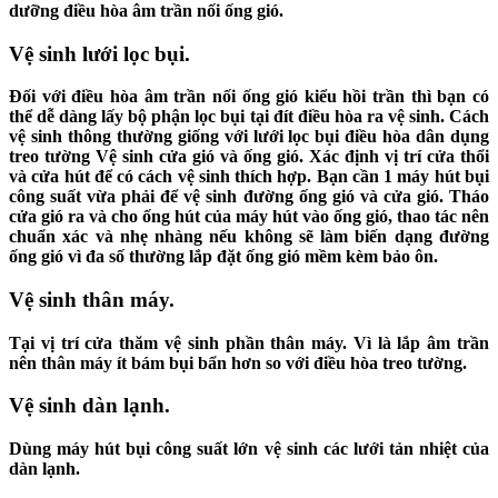
dưỡng điều hòa âm trần nối ống gió.
Vệ sinh lưới lọc bụi.
Đối với điều hòa âm trần nối ống gió kiểu hồi trần thì bạn có
thể dễ dàng lấy bộ phận lọc bụi tại đít điều hòa ra vệ sinh. Cách
vệ sinh thông thường giống với lưới lọc bụi điều hòa dân dụng
treo tường Vệ sinh cửa gió và ống gió. Xác định vị trí cửa thổi
và cửa hút để có cách vệ sinh thích hợp. Bạn cần 1 máy hút bụi
công suất vừa phải để vệ sinh đường ống gió và cửa gió. Tháo
cửa gió ra và cho ống hút của máy hút vào ống gió, thao tác nên
chuẩn xác và nhẹ nhàng nếu không sẽ làm biến dạng đường
ống gió vì đa số thường lắp đặt ống gió mềm kèm bảo ôn.
Vệ sinh thân máy.
Tại vị trí cửa thăm vệ sinh phần thân máy. Vì là lắp âm trần
nên thân máy ít bám bụi bẩn hơn so với điều hòa treo tường.
Vệ sinh dàn lạnh.
Dùng máy hút bụi công suất lớn vệ sinh các lưới tản nhiệt của
dàn lạnh.