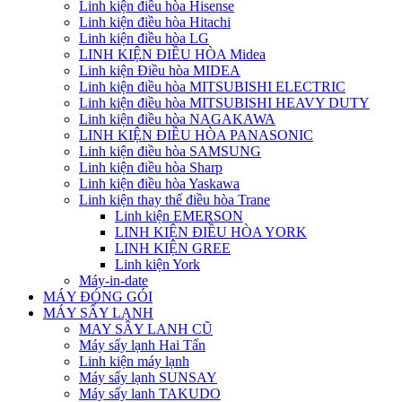
Linh kiện điều hòa Hisense
Linh kiện điều hòa Hitachi
Linh kiện điều hòa LG
LINH KIỆN ĐIỀU HÒA Midea
Linh kiện Điều hòa MIDEA
Linh kiện điều hòa MITSUBISHI ELECTRIC
Linh kiện điều hòa MITSUBISHI HEAVY DUTY
Linh kiện điều hòa NAGAKAWA
LINH KIỆN ĐIỀU HÒA PANASONIC
Linh kiện điều hòa SAMSUNG
Linh kiện điều hòa Sharp
Linh kiện điều hòa Yaskawa
Linh kiện thay thế điều hòa Trane
Linh kiện EMERSON
LINH KIỆN ĐIỀU HÒA YORK
LINH KIỆN GREE
Linh kiện York
Máy-in-date
MÁY ĐÓNG GÓI
MÁY SẤY LẠNH
MAY SÂY LANH CŨ
Máy sấy lạnh Hai Tấn
Linh kiện máy lạnh
Máy sấy lạnh SUNSAY
Máy sấy lanh TAKUDO