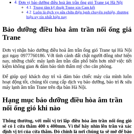
Đơn vị bảo dưỡng điều hoà âm trần ống gió Trane tại Hà Nội
Trung tâm kỹ thuật Trane xin Cam kết
Luôn là dịch vụ sửa chữa điện lạnh chuyên nghiệp, thương
hiệu uy tín nhất hiện nay
Bảo dưỡng điều hòa âm trần nối ống giá
Trane
Đơn vị nhận bảo dưỡng điều hoà âm trần ống gió Trane tại Hà Nội
gọi ngay 0977760186. Với tình cảnh đất chật người đông như hiện
nay, những chiếc máy lạnh âm trần dần phổ biến hơn nhờ việc tiết
kiệm không gian & đảm bảo tính thẩm mỹ cho căn phòng.
Để giúp quý khách duy trì và đảm bảo chiếc máy của mình luôn
hoạt động tốt, chúng tôi cung cấp dịch vụ bảo dưỡng, bảo trì & sửa
máy lạnh âm trần Trane trên địa bàn Hà Nội.
Hạng mục bảo dưỡng điều hòa âm trần
nối ống gió khi nào
Thông thường, với mỗi vị trí lắp điều hòa âm trần nối ống gió
sẽ có 1 cửa thẳm 400 x 400mm. Vì thế hãy nhìn lên trần và xác
định vị trí của cửa thăm. Đó chính là nơi chúng ta sẽ mở để bảo