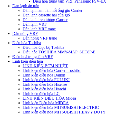
Điều hòa trung tâm VRF Panasonic FSV-EX
Dan lạnh áp trần
Dàn lạnh âm trần nối ống gió Carrier
Dan lanh cassette hai cửa gió
Dàn lạnh treo tường Carrier
Dàn lạnh VRF
Dàn lạnh VRF trane
Dàn nóng VRF
Dàn nóng VRF trane
Điều hòa Toshiba
Điều hòa Cục bộ Toshiba
Điều hòa TOSHIBA MMY-MAP_6HT8P-E
Điều hoà trung tâm VRF
Linh kiện điều hòa
LINH KIỆN BƠM NHIỆT
Linh kiện điều hòa Carrier- Toshiba
Linh kiện điều hòa Daikin
Linh kiện điều hòa FULUKI
Linh kiện điều hòa Hisense
Linh kiện điều hòa Hitachi
Linh kiện điều hòa LG
LINH KIỆN ĐIỀU HÒA Midea
Linh kiện Điều hòa MIDEA
Linh kiện điều hòa MITSUBISHI ELECTRIC
Linh kiện điều hòa MITSUBISHI HEAVY DUTY