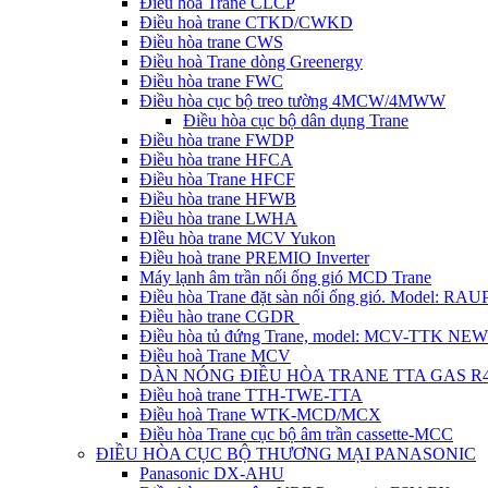
Điều hòa Trane CLCP
Điều hoà trane CTKD/CWKD
Điều hòa trane CWS
Điều hoà Trane dòng Greenergy
Điều hòa trane FWC
Điều hòa cục bộ treo tường 4MCW/4MWW
Điều hòa cục bộ dân dụng Trane
Điều hòa trane FWDP
Điều hòa trane HFCA
Điều hòa Trane HFCF
Điều hòa trane HFWB
Điều hòa trane LWHA
ĐIều hòa trane MCV Yukon
Điều hoà trane PREMIO Inverter
Máy lạnh âm trần nối ống gió MCD Trane
Điều hòa Trane đặt sàn nối ống gió. Model: R
Điều hào trane CGDR
Điều hòa tủ đứng Trane, model: MCV-TTK NEW
Điều hoà Trane MCV
DÀN NÓNG ĐIỀU HÒA TRANE TTA GAS R
Điều hoà trane TTH-TWE-TTA
Điều hoà Trane WTK-MCD/MCX
Điều hòa Trane cục bộ âm trần cassette-MCC
ĐIỀU HÒA CỤC BỘ THƯƠNG MẠI PANASONIC
Panasonic DX-AHU