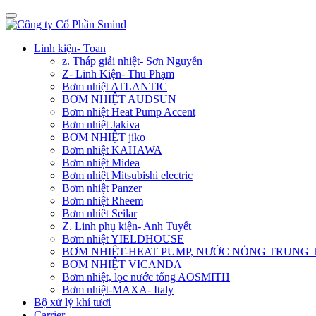
Linh kiện- Toan
z. Tháp giải nhiệt- Sơn Nguyễn
Z- Linh Kiện- Thu Phạm
Bơm nhiệt ATLANTIC
BƠM NHIỆT AUDSUN
Bơm nhiệt Heat Pump Accent
Bơm nhiệt Jakiva
BƠM NHIỆT jiko
Bơm nhiệt KAHAWA
Bơm nhiệt Midea
Bơm nhiệt Mitsubishi electric
Bơm nhiệt Panzer
Bơm nhiệt Rheem
Bơm nhiêt Seilar
Z. Linh phụ kiện- Anh Tuyết
Bơm nhiệt YIELDHOUSE
BƠM NHIÊT-HEAT PUMP, NƯỚC NÓNG TRUNG
BƠM NHIỆT VICANDA
Bơm nhiệt, lọc nước tổng AOSMITH
Bơm nhiệt-MAXA- Italy
Bộ xử lý khí tươi
Carrier