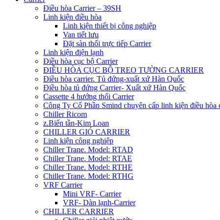
Điều hòa Carrier – 39SH
Linh kiện điều hòa
Linh kiện thiết bị công nghiệp
Van tiết lưu
Đặt sàn thổi trực tiếp Carrier
Linh kiện điện lạnh
Điều hòa cục bộ Carrier
ĐIỀU HÒA CỤC BỘ TREO TƯỜNG CARRIER
Điều hòa carrier. Tủ đứng-xuất xứ Hàn Quốc
Điều hòa tủ đứng Carrier- Xuất xứ Hàn Quốc
Cassette 4 hướng thổi Carrier
Công Ty Cổ Phần Smind chuyên cấp linh kiện điều hòa 
Chiller Ricom
z.Biến tần-Kim Loan
CHILLER GIÓ CARRIER
Linh kiện công nghiệp
Chiller Trane. Model: RTAD
Chiller Trane. Model: RTAE
Chiller Trane. Model: RTHE
Chiller Trane. Model: RTHG
VRF Carrier
Mini VRF- Carrier
VRF- Dàn lạnh-Carrier
CHILLER CARRIER