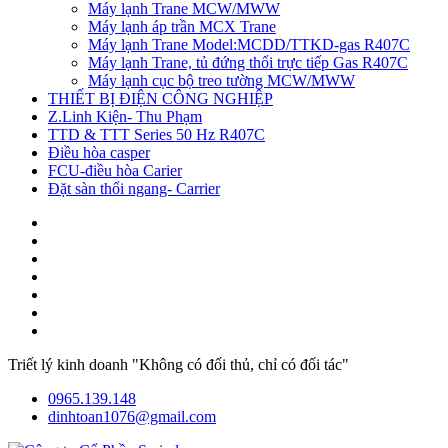
Máy lạnh Trane MCW/MWW
Máy lạnh áp trần MCX Trane
Máy lạnh Trane Model:MCDD/TTKD-gas R407C
Máy lạnh Trane, tủ đứng thổi trực tiếp Gas R407C
Máy lạnh cục bộ treo tường MCW/MWW
THIẾT BỊ ĐIỆN CÔNG NGHIỆP
Z.Linh Kiện- Thu Phạm
TTD & TTT Series 50 Hz R407C
Điều hòa casper
FCU-điều hòa Carier
Đặt sàn thổi ngang- Carrier
Triết lý kinh doanh "Không có đối thủ, chỉ có đối tác"
0965.139.148
dinhtoan1076@gmail.com