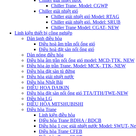
Chiller giải nhiệt nước
Chiller Trane. Model: CGWP
Chiller giải nhiệt gió
Chiller giải nhiệt gió Model: RTAG
Chiller giải nhiệt gió. Model: SRUB
Chiller Trane Model: CGAT- NEW
Linh kiện thiết bị công nghiệp
Dàn lạnh điều hòa
Điều hoà âm trần nối ống gió
Điều hoà đặt sàn nối ống gió
Dàn nóng điều hòa
Điều hòa âm trần nối ống gió model: MCD-TTK. NEW
Điều hòa áp trần Trane. Model: MCX- TTK- NEW
Điều hòa đặt sàn tủ đứng
Điều hòa giải nhiệt nước
Điều hòa Nhật Bãi
ĐIÊU HOA DAIKIN
Điều hòa đặt sàn nối ống gió TTA/TTH/TWE-NEW
Điều hòa LG
ĐIỀU HÒA MITSHUBISHI
Điều hòa Trane
Linh kiện điều hòa
ĐIều hòa Trane BDHA / BDCB
Điều hòa 1 cục giải nhiệt nước Model: SWUT- N
Điều hòa Trane CFEB