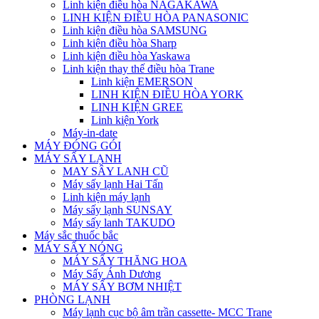
Linh kiện điều hòa NAGAKAWA
LINH KIỆN ĐIỀU HÒA PANASONIC
Linh kiện điều hòa SAMSUNG
Linh kiện điều hòa Sharp
Linh kiện điều hòa Yaskawa
Linh kiện thay thế điều hòa Trane
Linh kiện EMERSON
LINH KIỆN ĐIỀU HÒA YORK
LINH KIỆN GREE
Linh kiện York
Máy-in-date
MÁY ĐÓNG GÓI
MÁY SẤY LẠNH
MAY SÂY LANH CŨ
Máy sấy lạnh Hai Tấn
Linh kiện máy lạnh
Máy sấy lạnh SUNSAY
Máy sấy lanh TAKUDO
Máy sắc thuốc bắc
MÁY SẤY NÓNG
MÁY SẤY THĂNG HOA
Máy Sấy Ánh Dương
MÁY SẤY BƠM NHIỆT
PHÒNG LẠNH
Máy lạnh cục bộ âm trần cassette- MCC Trane