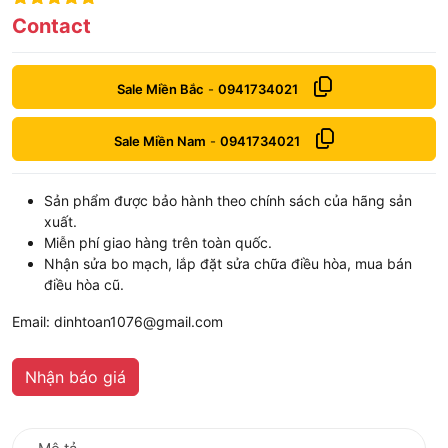
6
out of 5
Contact
Sale Miền Bắc
-
0941734021
Sale Miền Nam
-
0941734021
Sản phẩm được bảo hành theo chính sách của hãng sản
xuất.
Miễn phí giao hàng trên toàn quốc.
Nhận sửa bo mạch, lắp đặt sửa chữa điều hòa, mua bán
điều hòa cũ.
Email: dinhtoan1076@gmail.com
Nhận báo giá