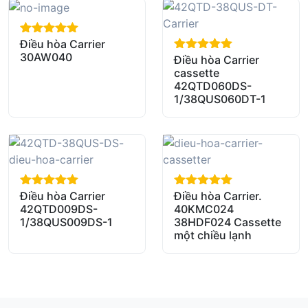
Điều hòa Carrier
out of 5
30AW040
Điều hòa Carrier
out of 5
cassette
42QTD060DS-
1/38QUS060DT-1
Điều hòa Carrier
Điều hòa Carrier.
out of 5
out of 5
42QTD009DS-
40KMC024
1/38QUS009DS-1
38HDF024 Cassette
một chiều lạnh