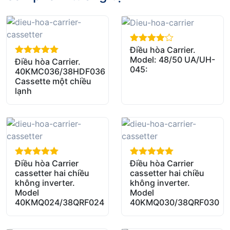
Điều hòa Carrier.
out of 5
Model: 48/50 UA/UH-
Điều hòa Carrier.
out of 5
045:
40KMC036/38HDF036
Cassette một chiều
lạnh
Điều hòa Carrier
Điều hòa Carrier
out of 5
out of 5
cassetter hai chiều
cassetter hai chiều
không inverter.
không inverter.
Model
Model
40KMQ024/38QRF024
40KMQ030/38QRF030