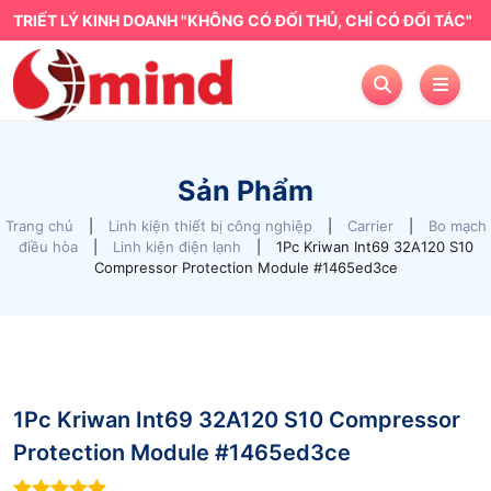
TRIẾT LÝ KINH DOANH "KHÔNG CÓ ĐỐI THỦ, CHỈ CÓ ĐỐI TÁC"
Sản Phẩm
Trang chủ
|
Linh kiện thiết bị công nghiệp
|
Carrier
|
Bo mạch
điều hòa
|
Linh kiện điện lạnh
|
1Pc Kriwan Int69 32A120 S10
Compressor Protection Module #1465ed3ce
1Pc Kriwan Int69 32A120 S10 Compressor
Protection Module #1465ed3ce