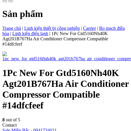
Sản phẩm
Trang chủ
|
Linh kiện thiết bị công nghiệp
|
Carrier
|
Bo mạch điều
hòa
|
Linh kiện điện lạnh
|
1Pc New For Gtd5160Nh40K
Agt201B767Ha Air Conditioner Compressor Compatible
#14dfcfeef
1Pc New For Gtd5160Nh40K
Agt201B767Ha Air Conditioner
Compressor Compatible
#14dfcfeef
8
out of 5
Contact
Sale Miền Bắc
-
0941734021