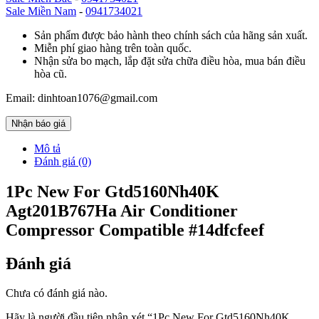
Sale Miền Nam
-
0941734021
Sản phẩm được bảo hành theo chính sách của hãng sản xuất.
Miễn phí giao hàng trên toàn quốc.
Nhận sửa bo mạch, lắp đặt sửa chữa điều hòa, mua bán điều
hòa cũ.
Email: dinhtoan1076@gmail.com
Nhận báo giá
Mô tả
Đánh giá (0)
1Pc New For Gtd5160Nh40K
Agt201B767Ha Air Conditioner
Compressor Compatible #14dfcfeef
Đánh giá
Chưa có đánh giá nào.
Hãy là người đầu tiên nhận xét “1Pc New For Gtd5160Nh40K