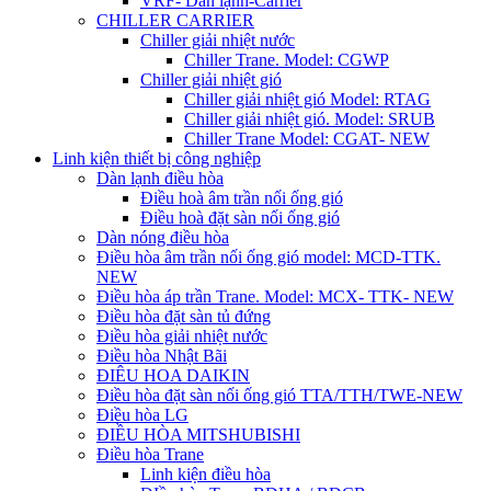
VRF- Dàn lạnh-Carrier
CHILLER CARRIER
Chiller giải nhiệt nước
Chiller Trane. Model: CGWP
Chiller giải nhiệt gió
Chiller giải nhiệt gió Model: RTAG
Chiller giải nhiệt gió. Model: SRUB
Chiller Trane Model: CGAT- NEW
Linh kiện thiết bị công nghiệp
Dàn lạnh điều hòa
Điều hoà âm trần nối ống gió
Điều hoà đặt sàn nối ống gió
Dàn nóng điều hòa
Điều hòa âm trần nối ống gió model: MCD-TTK.
NEW
Điều hòa áp trần Trane. Model: MCX- TTK- NEW
Điều hòa đặt sàn tủ đứng
Điều hòa giải nhiệt nước
Điều hòa Nhật Bãi
ĐIÊU HOA DAIKIN
Điều hòa đặt sàn nối ống gió TTA/TTH/TWE-NEW
Điều hòa LG
ĐIỀU HÒA MITSHUBISHI
Điều hòa Trane
Linh kiện điều hòa