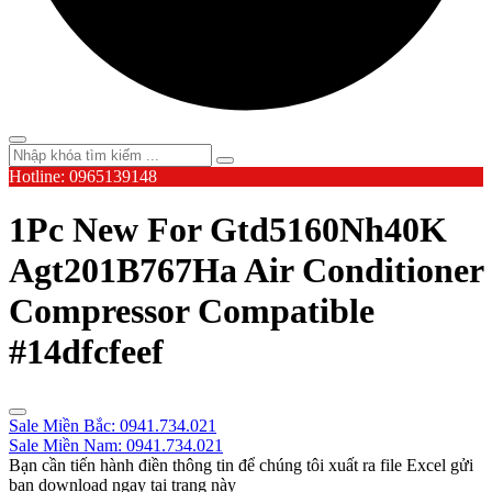
Hotline: 0965139148
1Pc New For Gtd5160Nh40K
Agt201B767Ha Air Conditioner
Compressor Compatible
#14dfcfeef
Sale Miền Bắc: 0941.734.021
Sale Miền Nam: 0941.734.021
Bạn cần tiến hành điền thông tin để chúng tôi xuất ra file Excel gửi
bạn download ngay tại trang này