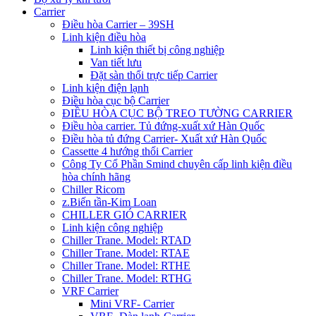
Carrier
Điều hòa Carrier – 39SH
Linh kiện điều hòa
Linh kiện thiết bị công nghiệp
Van tiết lưu
Đặt sàn thổi trực tiếp Carrier
Linh kiện điện lạnh
Điều hòa cục bộ Carrier
ĐIỀU HÒA CỤC BỘ TREO TƯỜNG CARRIER
Điều hòa carrier. Tủ đứng-xuất xứ Hàn Quốc
Điều hòa tủ đứng Carrier- Xuất xứ Hàn Quốc
Cassette 4 hướng thổi Carrier
Công Ty Cổ Phần Smind chuyên cấp linh kiện điều
hòa chính hãng
Chiller Ricom
z.Biến tần-Kim Loan
CHILLER GIÓ CARRIER
Linh kiện công nghiệp
Chiller Trane. Model: RTAD
Chiller Trane. Model: RTAE
Chiller Trane. Model: RTHE
Chiller Trane. Model: RTHG
VRF Carrier
Mini VRF- Carrier