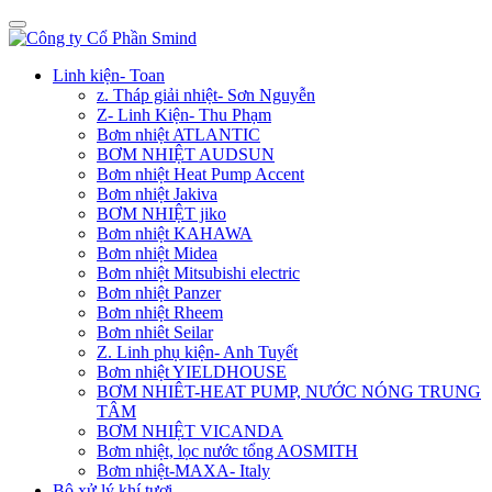
Linh kiện- Toan
z. Tháp giải nhiệt- Sơn Nguyễn
Z- Linh Kiện- Thu Phạm
Bơm nhiệt ATLANTIC
BƠM NHIỆT AUDSUN
Bơm nhiệt Heat Pump Accent
Bơm nhiệt Jakiva
BƠM NHIỆT jiko
Bơm nhiệt KAHAWA
Bơm nhiệt Midea
Bơm nhiệt Mitsubishi electric
Bơm nhiệt Panzer
Bơm nhiệt Rheem
Bơm nhiêt Seilar
Z. Linh phụ kiện- Anh Tuyết
Bơm nhiệt YIELDHOUSE
BƠM NHIÊT-HEAT PUMP, NƯỚC NÓNG TRUNG
TÂM
BƠM NHIỆT VICANDA
Bơm nhiệt, lọc nước tổng AOSMITH
Bơm nhiệt-MAXA- Italy
Bộ xử lý khí tươi