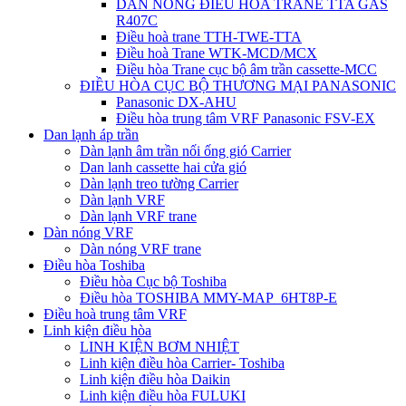
DÀN NÓNG ĐIỀU HÒA TRANE TTA GAS
R407C
Điều hoà trane TTH-TWE-TTA
Điều hoà Trane WTK-MCD/MCX
Điều hòa Trane cục bộ âm trần cassette-MCC
ĐIỀU HÒA CỤC BỘ THƯƠNG MẠI PANASONIC
Panasonic DX-AHU
Điều hòa trung tâm VRF Panasonic FSV-EX
Dan lạnh áp trần
Dàn lạnh âm trần nối ống gió Carrier
Dan lanh cassette hai cửa gió
Dàn lạnh treo tường Carrier
Dàn lạnh VRF
Dàn lạnh VRF trane
Dàn nóng VRF
Dàn nóng VRF trane
Điều hòa Toshiba
Điều hòa Cục bộ Toshiba
Điều hòa TOSHIBA MMY-MAP_6HT8P-E
Điều hoà trung tâm VRF
Linh kiện điều hòa
LINH KIỆN BƠM NHIỆT
Linh kiện điều hòa Carrier- Toshiba
Linh kiện điều hòa Daikin
Linh kiện điều hòa FULUKI