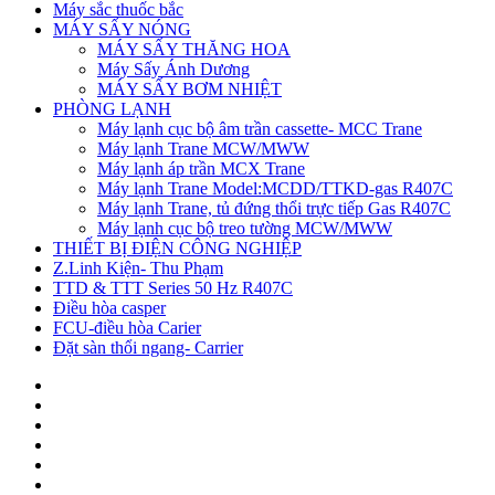
Máy sắc thuốc bắc
MÁY SẤY NÓNG
MÁY SẤY THĂNG HOA
Máy Sấy Ánh Dương
MÁY SẤY BƠM NHIỆT
PHÒNG LẠNH
Máy lạnh cục bộ âm trần cassette- MCC Trane
Máy lạnh Trane MCW/MWW
Máy lạnh áp trần MCX Trane
Máy lạnh Trane Model:MCDD/TTKD-gas R407C
Máy lạnh Trane, tủ đứng thổi trực tiếp Gas R407C
Máy lạnh cục bộ treo tường MCW/MWW
THIẾT BỊ ĐIỆN CÔNG NGHIỆP
Z.Linh Kiện- Thu Phạm
TTD & TTT Series 50 Hz R407C
Điều hòa casper
FCU-điều hòa Carier
Đặt sàn thổi ngang- Carrier