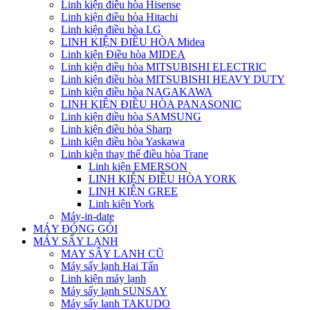
Linh kiện điều hòa Hisense
Linh kiện điều hòa Hitachi
Linh kiện điều hòa LG
LINH KIỆN ĐIỀU HÒA Midea
Linh kiện Điều hòa MIDEA
Linh kiện điều hòa MITSUBISHI ELECTRIC
Linh kiện điều hòa MITSUBISHI HEAVY DUTY
Linh kiện điều hòa NAGAKAWA
LINH KIỆN ĐIỀU HÒA PANASONIC
Linh kiện điều hòa SAMSUNG
Linh kiện điều hòa Sharp
Linh kiện điều hòa Yaskawa
Linh kiện thay thế điều hòa Trane
Linh kiện EMERSON
LINH KIỆN ĐIỀU HÒA YORK
LINH KIỆN GREE
Linh kiện York
Máy-in-date
MÁY ĐÓNG GÓI
MÁY SẤY LẠNH
MAY SÂY LANH CŨ
Máy sấy lạnh Hai Tấn
Linh kiện máy lạnh
Máy sấy lạnh SUNSAY
Máy sấy lanh TAKUDO