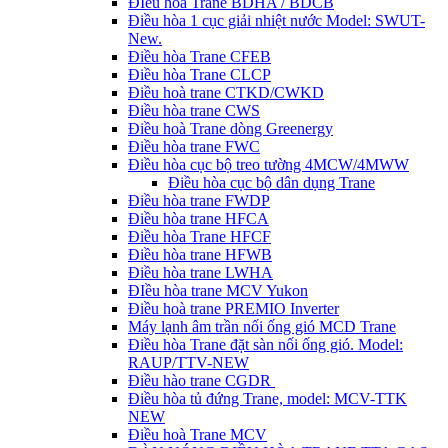
ĐIều hòa Trane BDHA / BDCB
Điều hòa 1 cục giải nhiệt nước Model: SWUT-
New.
Điều hòa Trane CFEB
Điều hòa Trane CLCP
Điều hoà trane CTKD/CWKD
Điều hòa trane CWS
Điều hoà Trane dòng Greenergy
Điều hòa trane FWC
Điều hòa cục bộ treo tường 4MCW/4MWW
Điều hòa cục bộ dân dụng Trane
Điều hòa trane FWDP
Điều hòa trane HFCA
Điều hòa Trane HFCF
Điều hòa trane HFWB
Điều hòa trane LWHA
ĐIều hòa trane MCV Yukon
Điều hoà trane PREMIO Inverter
Máy lạnh âm trần nối ống gió MCD Trane
Điều hòa Trane đặt sàn nối ống gió. Model:
RAUP/TTV-NEW
Điều hào trane CGDR
Điều hòa tủ đứng Trane, model: MCV-TTK
NEW
Điều hoà Trane MCV