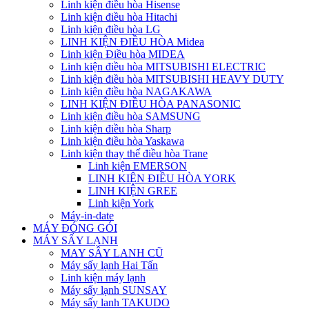
Linh kiện điều hòa Hisense
Linh kiện điều hòa Hitachi
Linh kiện điều hòa LG
LINH KIỆN ĐIỀU HÒA Midea
Linh kiện Điều hòa MIDEA
Linh kiện điều hòa MITSUBISHI ELECTRIC
Linh kiện điều hòa MITSUBISHI HEAVY DUTY
Linh kiện điều hòa NAGAKAWA
LINH KIỆN ĐIỀU HÒA PANASONIC
Linh kiện điều hòa SAMSUNG
Linh kiện điều hòa Sharp
Linh kiện điều hòa Yaskawa
Linh kiện thay thế điều hòa Trane
Linh kiện EMERSON
LINH KIỆN ĐIỀU HÒA YORK
LINH KIỆN GREE
Linh kiện York
Máy-in-date
MÁY ĐÓNG GÓI
MÁY SẤY LẠNH
MAY SÂY LANH CŨ
Máy sấy lạnh Hai Tấn
Linh kiện máy lạnh
Máy sấy lạnh SUNSAY
Máy sấy lanh TAKUDO