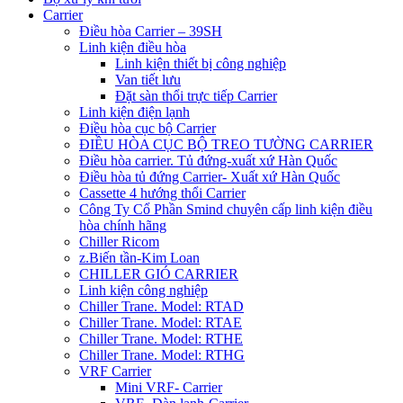
Carrier
Điều hòa Carrier – 39SH
Linh kiện điều hòa
Linh kiện thiết bị công nghiệp
Van tiết lưu
Đặt sàn thổi trực tiếp Carrier
Linh kiện điện lạnh
Điều hòa cục bộ Carrier
ĐIỀU HÒA CỤC BỘ TREO TƯỜNG CARRIER
Điều hòa carrier. Tủ đứng-xuất xứ Hàn Quốc
Điều hòa tủ đứng Carrier- Xuất xứ Hàn Quốc
Cassette 4 hướng thổi Carrier
Công Ty Cổ Phần Smind chuyên cấp linh kiện điều
hòa chính hãng
Chiller Ricom
z.Biến tần-Kim Loan
CHILLER GIÓ CARRIER
Linh kiện công nghiệp
Chiller Trane. Model: RTAD
Chiller Trane. Model: RTAE
Chiller Trane. Model: RTHE
Chiller Trane. Model: RTHG
VRF Carrier
Mini VRF- Carrier