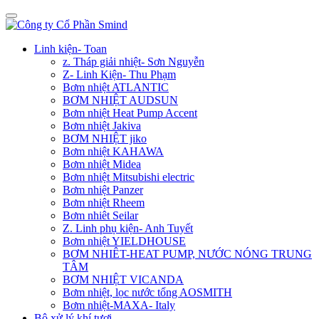
Linh kiện- Toan
z. Tháp giải nhiệt- Sơn Nguyễn
Z- Linh Kiện- Thu Phạm
Bơm nhiệt ATLANTIC
BƠM NHIỆT AUDSUN
Bơm nhiệt Heat Pump Accent
Bơm nhiệt Jakiva
BƠM NHIỆT jiko
Bơm nhiệt KAHAWA
Bơm nhiệt Midea
Bơm nhiệt Mitsubishi electric
Bơm nhiệt Panzer
Bơm nhiệt Rheem
Bơm nhiêt Seilar
Z. Linh phụ kiện- Anh Tuyết
Bơm nhiệt YIELDHOUSE
BƠM NHIÊT-HEAT PUMP, NƯỚC NÓNG TRUNG
TÂM
BƠM NHIỆT VICANDA
Bơm nhiệt, lọc nước tổng AOSMITH
Bơm nhiệt-MAXA- Italy
Bộ xử lý khí tươi