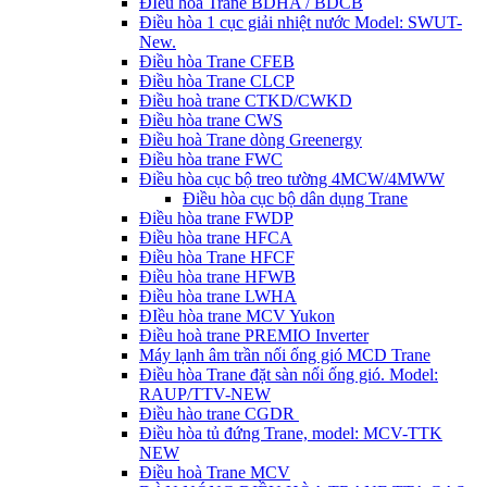
ĐIều hòa Trane BDHA / BDCB
Điều hòa 1 cục giải nhiệt nước Model: SWUT-
New.
Điều hòa Trane CFEB
Điều hòa Trane CLCP
Điều hoà trane CTKD/CWKD
Điều hòa trane CWS
Điều hoà Trane dòng Greenergy
Điều hòa trane FWC
Điều hòa cục bộ treo tường 4MCW/4MWW
Điều hòa cục bộ dân dụng Trane
Điều hòa trane FWDP
Điều hòa trane HFCA
Điều hòa Trane HFCF
Điều hòa trane HFWB
Điều hòa trane LWHA
ĐIều hòa trane MCV Yukon
Điều hoà trane PREMIO Inverter
Máy lạnh âm trần nối ống gió MCD Trane
Điều hòa Trane đặt sàn nối ống gió. Model:
RAUP/TTV-NEW
Điều hào trane CGDR
Điều hòa tủ đứng Trane, model: MCV-TTK
NEW
Điều hoà Trane MCV