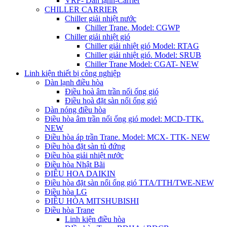
VRF- Dàn lạnh-Carrier
CHILLER CARRIER
Chiller giải nhiệt nước
Chiller Trane. Model: CGWP
Chiller giải nhiệt gió
Chiller giải nhiệt gió Model: RTAG
Chiller giải nhiệt gió. Model: SRUB
Chiller Trane Model: CGAT- NEW
Linh kiện thiết bị công nghiệp
Dàn lạnh điều hòa
Điều hoà âm trần nối ống gió
Điều hoà đặt sàn nối ống gió
Dàn nóng điều hòa
Điều hòa âm trần nối ống gió model: MCD-TTK.
NEW
Điều hòa áp trần Trane. Model: MCX- TTK- NEW
Điều hòa đặt sàn tủ đứng
Điều hòa giải nhiệt nước
Điều hòa Nhật Bãi
ĐIÊU HOA DAIKIN
Điều hòa đặt sàn nối ống gió TTA/TTH/TWE-NEW
Điều hòa LG
ĐIỀU HÒA MITSHUBISHI
Điều hòa Trane
Linh kiện điều hòa