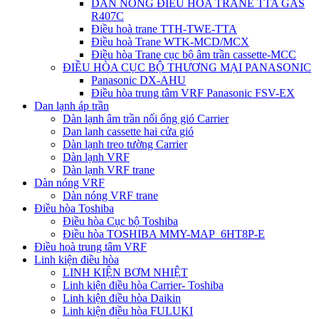
DÀN NÓNG ĐIỀU HÒA TRANE TTA GAS
R407C
Điều hoà trane TTH-TWE-TTA
Điều hoà Trane WTK-MCD/MCX
Điều hòa Trane cục bộ âm trần cassette-MCC
ĐIỀU HÒA CỤC BỘ THƯƠNG MẠI PANASONIC
Panasonic DX-AHU
Điều hòa trung tâm VRF Panasonic FSV-EX
Dan lạnh áp trần
Dàn lạnh âm trần nối ống gió Carrier
Dan lanh cassette hai cửa gió
Dàn lạnh treo tường Carrier
Dàn lạnh VRF
Dàn lạnh VRF trane
Dàn nóng VRF
Dàn nóng VRF trane
Điều hòa Toshiba
Điều hòa Cục bộ Toshiba
Điều hòa TOSHIBA MMY-MAP_6HT8P-E
Điều hoà trung tâm VRF
Linh kiện điều hòa
LINH KIỆN BƠM NHIỆT
Linh kiện điều hòa Carrier- Toshiba
Linh kiện điều hòa Daikin
Linh kiện điều hòa FULUKI