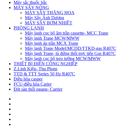
Máy sắc thuốc bắc
MÁY SẤY NÓNG
MÁY SẤY THĂNG HOA
Máy Sấy Ánh Dương
MÁY SẤY BƠM NHIỆT
PHÒNG LẠNH
Máy lạnh cục bộ âm trần cassette- MCC Trane
Máy lạnh Trane MCW/MWW
Máy lạnh áp trần MCX Trane
Máy lạnh Trane Model:MCDD/TTKD-gas R407C
Máy lạnh Trane, tủ đứng thổi trực tiếp Gas R407C
Máy lạnh cục bộ treo tường MCW/MWW
THIẾT BỊ ĐIỆN CÔNG NGHIỆP
Z.Linh Kiện- Thu Phạm
TTD & TTT Series 50 Hz R407C
Điều hòa casper
FCU-điều hòa Carier
Đặt sàn thổi ngang- Carrier