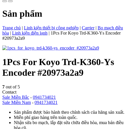
Sản phẩm
Trang chủ
|
Linh kiện thiết bị công nghiệp
|
Carrier
|
Bo mạch điều
hòa
|
Linh kiện điện lạnh
|
1Pcs For Koyo Trd-K360-Ys Encoder
#20973a2a9
1Pcs For Koyo Trd-K360-Ys
Encoder #20973a2a9
7
out of 5
Contact
Sale Miền Bắc
-
0941734021
Sale Miền Nam
-
0941734021
Sản phẩm được bảo hành theo chính sách của hãng sản xuất.
Miễn phí giao hàng trên toàn quốc.
Nhận sửa bo mạch, lắp đặt sửa chữa điều hòa, mua bán điều
hòa cũ.