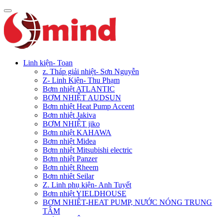
Linh kiện- Toan
z. Tháp giải nhiệt- Sơn Nguyễn
Z- Linh Kiện- Thu Phạm
Bơm nhiệt ATLANTIC
BƠM NHIỆT AUDSUN
Bơm nhiệt Heat Pump Accent
Bơm nhiệt Jakiva
BƠM NHIỆT jiko
Bơm nhiệt KAHAWA
Bơm nhiệt Midea
Bơm nhiệt Mitsubishi electric
Bơm nhiệt Panzer
Bơm nhiệt Rheem
Bơm nhiêt Seilar
Z. Linh phụ kiện- Anh Tuyết
Bơm nhiệt YIELDHOUSE
BƠM NHIÊT-HEAT PUMP, NƯỚC NÓNG TRUNG
TÂM