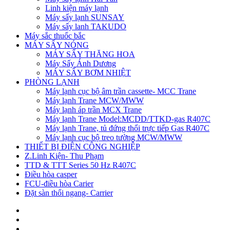
Linh kiện máy lạnh
Máy sấy lạnh SUNSAY
Máy sấy lanh TAKUDO
Máy sắc thuốc bắc
MÁY SẤY NÓNG
MÁY SẤY THĂNG HOA
Máy Sấy Ánh Dương
MÁY SẤY BƠM NHIỆT
PHÒNG LẠNH
Máy lạnh cục bộ âm trần cassette- MCC Trane
Máy lạnh Trane MCW/MWW
Máy lạnh áp trần MCX Trane
Máy lạnh Trane Model:MCDD/TTKD-gas R407C
Máy lạnh Trane, tủ đứng thổi trực tiếp Gas R407C
Máy lạnh cục bộ treo tường MCW/MWW
THIẾT BỊ ĐIỆN CÔNG NGHIỆP
Z.Linh Kiện- Thu Phạm
TTD & TTT Series 50 Hz R407C
Điều hòa casper
FCU-điều hòa Carier
Đặt sàn thổi ngang- Carrier