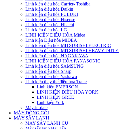
Linh kiện điều hòa Carrier- Toshiba
Linh kiện điều hòa Daikin
Linh kiện điều hòa FULUKI
Linh kiện điều hòa Hisense
Linh kiện điều hòa Hitachi
Linh kiện điều hòa LG
LINH KIỆN ĐIỀU HÒA Midea
Linh kiện Điều hòa MIDEA
Linh kiện điều hòa MITSUBISHI ELECTRIC
Linh kiện điều hòa MITSUBISHI HEAVY DUTY
Linh kiện điều hòa NAGAKAWA
LINH KIỆN ĐIỀU HÒA PANASONIC
Linh kiện điều hòa SAMSUNG
Linh kiện điều hòa Sharp
Linh kiện điều hòa Yaskawa
Linh kiện thay thế điều hòa Trane
Linh kiện EMERSON
LINH KIỆN ĐIỀU HÒA YORK
LINH KIỆN GREE
Linh kiện York
Máy-in-date
MÁY ĐÓNG GÓI
MÁY SẤY LẠNH
MAY SÂY LANH CŨ
Máy sấy lạnh Hai Tấn