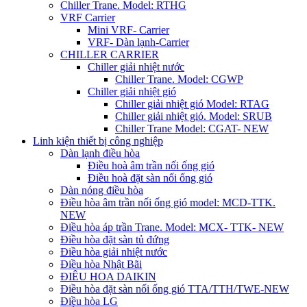
Chiller Trane. Model: RTHG
VRF Carrier
Mini VRF- Carrier
VRF- Dàn lạnh-Carrier
CHILLER CARRIER
Chiller giải nhiệt nước
Chiller Trane. Model: CGWP
Chiller giải nhiệt gió
Chiller giải nhiệt gió Model: RTAG
Chiller giải nhiệt gió. Model: SRUB
Chiller Trane Model: CGAT- NEW
Linh kiện thiết bị công nghiệp
Dàn lạnh điều hòa
Điều hoà âm trần nối ống gió
Điều hoà đặt sàn nối ống gió
Dàn nóng điều hòa
Điều hòa âm trần nối ống gió model: MCD-TTK.
NEW
Điều hòa áp trần Trane. Model: MCX- TTK- NEW
Điều hòa đặt sàn tủ đứng
Điều hòa giải nhiệt nước
Điều hòa Nhật Bãi
ĐIÊU HOA DAIKIN
Điều hòa đặt sàn nối ống gió TTA/TTH/TWE-NEW
Điều hòa LG