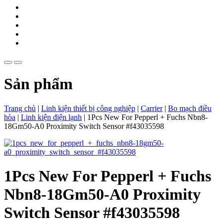
Sản phẩm
Trang chủ
|
Linh kiện thiết bị công nghiệp
|
Carrier
|
Bo mạch điều
hòa
|
Linh kiện điện lạnh
|
1Pcs New For Pepperl + Fuchs Nbn8-
18Gm50-A0 Proximity Switch Sensor #f43035598
1Pcs New For Pepperl + Fuchs
Nbn8-18Gm50-A0 Proximity
Switch Sensor #f43035598