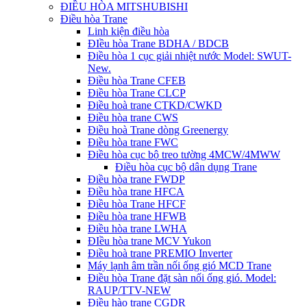
ĐIỀU HÒA MITSHUBISHI
Điều hòa Trane
Linh kiện điều hòa
ĐIều hòa Trane BDHA / BDCB
Điều hòa 1 cục giải nhiệt nước Model: SWUT-
New.
Điều hòa Trane CFEB
Điều hòa Trane CLCP
Điều hoà trane CTKD/CWKD
Điều hòa trane CWS
Điều hoà Trane dòng Greenergy
Điều hòa trane FWC
Điều hòa cục bộ treo tường 4MCW/4MWW
Điều hòa cục bộ dân dụng Trane
Điều hòa trane FWDP
Điều hòa trane HFCA
Điều hòa Trane HFCF
Điều hòa trane HFWB
Điều hòa trane LWHA
ĐIều hòa trane MCV Yukon
Điều hoà trane PREMIO Inverter
Máy lạnh âm trần nối ống gió MCD Trane
Điều hòa Trane đặt sàn nối ống gió. Model:
RAUP/TTV-NEW
Điều hào trane CGDR