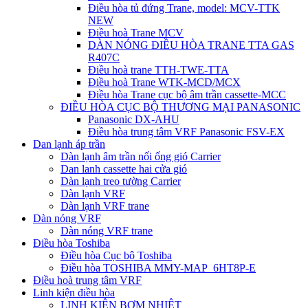
Điều hòa tủ đứng Trane, model: MCV-TTK
NEW
Điều hoà Trane MCV
DÀN NÓNG ĐIỀU HÒA TRANE TTA GAS
R407C
Điều hoà trane TTH-TWE-TTA
Điều hoà Trane WTK-MCD/MCX
Điều hòa Trane cục bộ âm trần cassette-MCC
ĐIỀU HÒA CỤC BỘ THƯƠNG MẠI PANASONIC
Panasonic DX-AHU
Điều hòa trung tâm VRF Panasonic FSV-EX
Dan lạnh áp trần
Dàn lạnh âm trần nối ống gió Carrier
Dan lanh cassette hai cửa gió
Dàn lạnh treo tường Carrier
Dàn lạnh VRF
Dàn lạnh VRF trane
Dàn nóng VRF
Dàn nóng VRF trane
Điều hòa Toshiba
Điều hòa Cục bộ Toshiba
Điều hòa TOSHIBA MMY-MAP_6HT8P-E
Điều hoà trung tâm VRF
Linh kiện điều hòa
LINH KIỆN BƠM NHIỆT