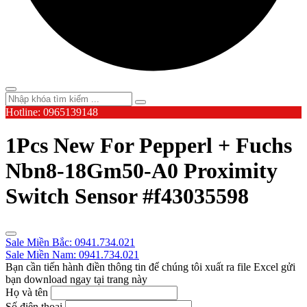
Hotline: 0965139148
1Pcs New For Pepperl + Fuchs
Nbn8-18Gm50-A0 Proximity
Switch Sensor #f43035598
Sale Miền Bắc: 0941.734.021
Sale Miền Nam: 0941.734.021
Bạn cần tiến hành điền thông tin để chúng tôi xuất ra file Excel gửi
bạn download ngay tại trang này
Họ và tên
Số điện thoại