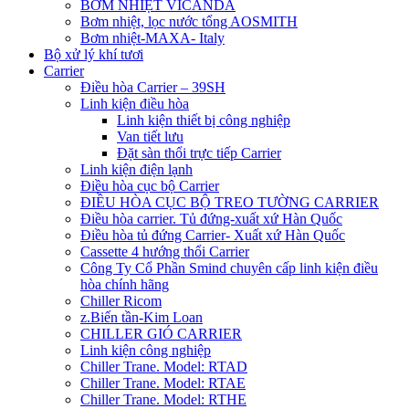
BƠM NHIỆT VICANDA
Bơm nhiệt, lọc nước tổng AOSMITH
Bơm nhiệt-MAXA- Italy
Bộ xử lý khí tươi
Carrier
Điều hòa Carrier – 39SH
Linh kiện điều hòa
Linh kiện thiết bị công nghiệp
Van tiết lưu
Đặt sàn thổi trực tiếp Carrier
Linh kiện điện lạnh
Điều hòa cục bộ Carrier
ĐIỀU HÒA CỤC BỘ TREO TƯỜNG CARRIER
Điều hòa carrier. Tủ đứng-xuất xứ Hàn Quốc
Điều hòa tủ đứng Carrier- Xuất xứ Hàn Quốc
Cassette 4 hướng thổi Carrier
Công Ty Cổ Phần Smind chuyên cấp linh kiện điều
hòa chính hãng
Chiller Ricom
z.Biến tần-Kim Loan
CHILLER GIÓ CARRIER
Linh kiện công nghiệp
Chiller Trane. Model: RTAD
Chiller Trane. Model: RTAE
Chiller Trane. Model: RTHE