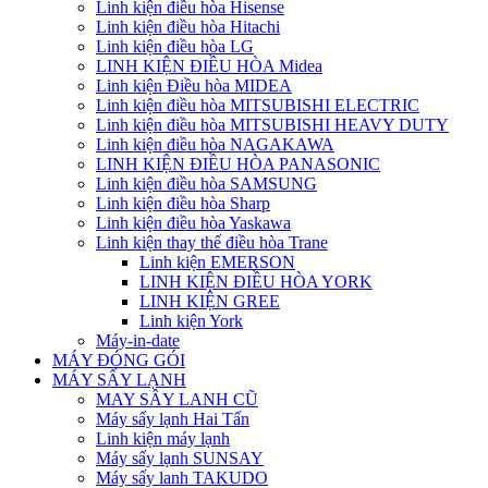
Linh kiện điều hòa Hisense
Linh kiện điều hòa Hitachi
Linh kiện điều hòa LG
LINH KIỆN ĐIỀU HÒA Midea
Linh kiện Điều hòa MIDEA
Linh kiện điều hòa MITSUBISHI ELECTRIC
Linh kiện điều hòa MITSUBISHI HEAVY DUTY
Linh kiện điều hòa NAGAKAWA
LINH KIỆN ĐIỀU HÒA PANASONIC
Linh kiện điều hòa SAMSUNG
Linh kiện điều hòa Sharp
Linh kiện điều hòa Yaskawa
Linh kiện thay thế điều hòa Trane
Linh kiện EMERSON
LINH KIỆN ĐIỀU HÒA YORK
LINH KIỆN GREE
Linh kiện York
Máy-in-date
MÁY ĐÓNG GÓI
MÁY SẤY LẠNH
MAY SÂY LANH CŨ
Máy sấy lạnh Hai Tấn
Linh kiện máy lạnh
Máy sấy lạnh SUNSAY
Máy sấy lanh TAKUDO