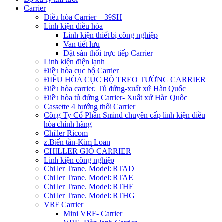
Carrier
Điều hòa Carrier – 39SH
Linh kiện điều hòa
Linh kiện thiết bị công nghiệp
Van tiết lưu
Đặt sàn thổi trực tiếp Carrier
Linh kiện điện lạnh
Điều hòa cục bộ Carrier
ĐIỀU HÒA CỤC BỘ TREO TƯỜNG CARRIER
Điều hòa carrier. Tủ đứng-xuất xứ Hàn Quốc
Điều hòa tủ đứng Carrier- Xuất xứ Hàn Quốc
Cassette 4 hướng thổi Carrier
Công Ty Cổ Phần Smind chuyên cấp linh kiện điều
hòa chính hãng
Chiller Ricom
z.Biến tần-Kim Loan
CHILLER GIÓ CARRIER
Linh kiện công nghiệp
Chiller Trane. Model: RTAD
Chiller Trane. Model: RTAE
Chiller Trane. Model: RTHE
Chiller Trane. Model: RTHG
VRF Carrier
Mini VRF- Carrier