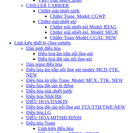
VRF- Dàn lạnh-Carrier
CHILLER CARRIER
Chiller giải nhiệt nước
Chiller Trane. Model: CGWP
Chiller giải nhiệt gió
Chiller giải nhiệt gió Model: RTAG
Chiller giải nhiệt gió. Model: SRUB
Chiller Trane Model: CGAT- NEW
Linh kiện thiết bị công nghiệp
Dàn lạnh điều hòa
Điều hoà âm trần nối ống gió
Điều hoà đặt sàn nối ống gió
Dàn nóng điều hòa
Điều hòa âm trần nối ống gió model: MCD-TTK.
NEW
Điều hòa áp trần Trane. Model: MCX- TTK- NEW
Điều hòa đặt sàn tủ đứng
Điều hòa giải nhiệt nước
Điều hòa Nhật Bãi
ĐIÊU HOA DAIKIN
Điều hòa đặt sàn nối ống gió TTA/TTH/TWE-NEW
Điều hòa LG
ĐIỀU HÒA MITSHUBISHI
Điều hòa Trane
Linh kiện điều hòa