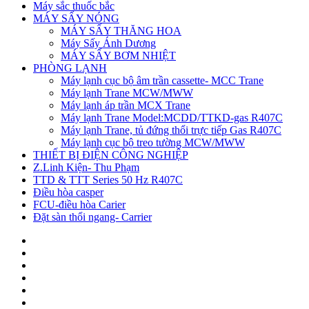
Máy sắc thuốc bắc
MÁY SẤY NÓNG
MÁY SẤY THĂNG HOA
Máy Sấy Ánh Dương
MÁY SẤY BƠM NHIỆT
PHÒNG LẠNH
Máy lạnh cục bộ âm trần cassette- MCC Trane
Máy lạnh Trane MCW/MWW
Máy lạnh áp trần MCX Trane
Máy lạnh Trane Model:MCDD/TTKD-gas R407C
Máy lạnh Trane, tủ đứng thổi trực tiếp Gas R407C
Máy lạnh cục bộ treo tường MCW/MWW
THIẾT BỊ ĐIỆN CÔNG NGHIỆP
Z.Linh Kiện- Thu Phạm
TTD & TTT Series 50 Hz R407C
Điều hòa casper
FCU-điều hòa Carier
Đặt sàn thổi ngang- Carrier