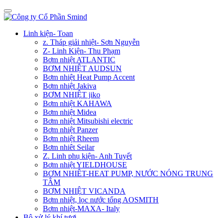
Linh kiện- Toan
z. Tháp giải nhiệt- Sơn Nguyễn
Z- Linh Kiện- Thu Phạm
Bơm nhiệt ATLANTIC
BƠM NHIỆT AUDSUN
Bơm nhiệt Heat Pump Accent
Bơm nhiệt Jakiva
BƠM NHIỆT jiko
Bơm nhiệt KAHAWA
Bơm nhiệt Midea
Bơm nhiệt Mitsubishi electric
Bơm nhiệt Panzer
Bơm nhiệt Rheem
Bơm nhiêt Seilar
Z. Linh phụ kiện- Anh Tuyết
Bơm nhiệt YIELDHOUSE
BƠM NHIÊT-HEAT PUMP, NƯỚC NÓNG TRUNG
TÂM
BƠM NHIỆT VICANDA
Bơm nhiệt, lọc nước tổng AOSMITH
Bơm nhiệt-MAXA- Italy
Bộ xử lý khí tươi