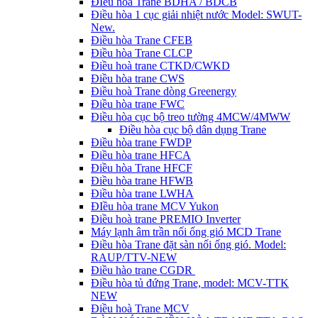
ĐIều hòa Trane BDHA / BDCB
Điều hòa 1 cục giải nhiệt nước Model: SWUT-
New.
Điều hòa Trane CFEB
Điều hòa Trane CLCP
Điều hoà trane CTKD/CWKD
Điều hòa trane CWS
Điều hoà Trane dòng Greenergy
Điều hòa trane FWC
Điều hòa cục bộ treo tường 4MCW/4MWW
Điều hòa cục bộ dân dụng Trane
Điều hòa trane FWDP
Điều hòa trane HFCA
Điều hòa Trane HFCF
Điều hòa trane HFWB
Điều hòa trane LWHA
ĐIều hòa trane MCV Yukon
Điều hoà trane PREMIO Inverter
Máy lạnh âm trần nối ống gió MCD Trane
Điều hòa Trane đặt sàn nối ống gió. Model:
RAUP/TTV-NEW
Điều hào trane CGDR
Điều hòa tủ đứng Trane, model: MCV-TTK
NEW
Điều hoà Trane MCV