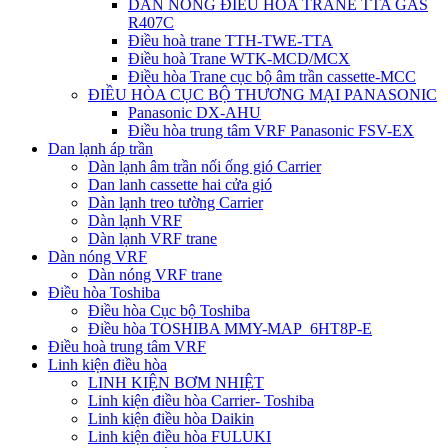
DÀN NÓNG ĐIỀU HÒA TRANE TTA GAS
R407C
Điều hoà trane TTH-TWE-TTA
Điều hoà Trane WTK-MCD/MCX
Điều hòa Trane cục bộ âm trần cassette-MCC
ĐIỀU HÒA CỤC BỘ THƯƠNG MẠI PANASONIC
Panasonic DX-AHU
Điều hòa trung tâm VRF Panasonic FSV-EX
Dan lạnh áp trần
Dàn lạnh âm trần nối ống gió Carrier
Dan lanh cassette hai cửa gió
Dàn lạnh treo tường Carrier
Dàn lạnh VRF
Dàn lạnh VRF trane
Dàn nóng VRF
Dàn nóng VRF trane
Điều hòa Toshiba
Điều hòa Cục bộ Toshiba
Điều hòa TOSHIBA MMY-MAP_6HT8P-E
Điều hoà trung tâm VRF
Linh kiện điều hòa
LINH KIỆN BƠM NHIỆT
Linh kiện điều hòa Carrier- Toshiba
Linh kiện điều hòa Daikin
Linh kiện điều hòa FULUKI