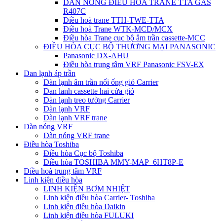
DÀN NÓNG ĐIỀU HÒA TRANE TTA GAS
R407C
Điều hoà trane TTH-TWE-TTA
Điều hoà Trane WTK-MCD/MCX
Điều hòa Trane cục bộ âm trần cassette-MCC
ĐIỀU HÒA CỤC BỘ THƯƠNG MẠI PANASONIC
Panasonic DX-AHU
Điều hòa trung tâm VRF Panasonic FSV-EX
Dan lạnh áp trần
Dàn lạnh âm trần nối ống gió Carrier
Dan lanh cassette hai cửa gió
Dàn lạnh treo tường Carrier
Dàn lạnh VRF
Dàn lạnh VRF trane
Dàn nóng VRF
Dàn nóng VRF trane
Điều hòa Toshiba
Điều hòa Cục bộ Toshiba
Điều hòa TOSHIBA MMY-MAP_6HT8P-E
Điều hoà trung tâm VRF
Linh kiện điều hòa
LINH KIỆN BƠM NHIỆT
Linh kiện điều hòa Carrier- Toshiba
Linh kiện điều hòa Daikin
Linh kiện điều hòa FULUKI