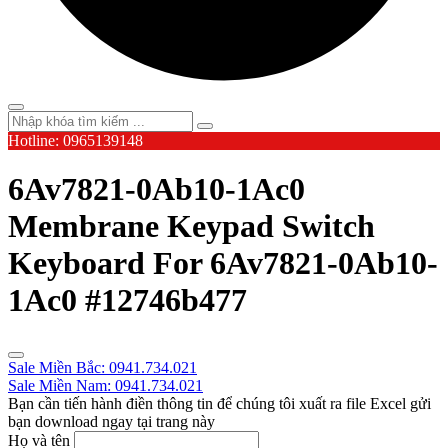
Hotline: 0965139148
6Av7821-0Ab10-1Ac0
Membrane Keypad Switch
Keyboard For 6Av7821-0Ab10-
1Ac0 #12746b477
Sale Miền Bắc: 0941.734.021
Sale Miền Nam: 0941.734.021
Bạn cần tiến hành điền thông tin để chúng tôi xuất ra file Excel gửi
bạn download ngay tại trang này
Họ và tên