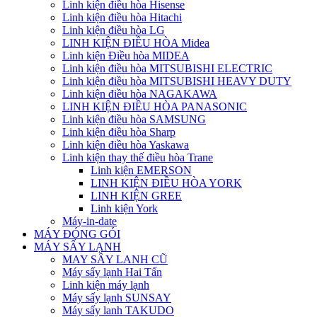
Linh kiện điều hòa Hisense
Linh kiện điều hòa Hitachi
Linh kiện điều hòa LG
LINH KIỆN ĐIỀU HÒA Midea
Linh kiện Điều hòa MIDEA
Linh kiện điều hòa MITSUBISHI ELECTRIC
Linh kiện điều hòa MITSUBISHI HEAVY DUTY
Linh kiện điều hòa NAGAKAWA
LINH KIỆN ĐIỀU HÒA PANASONIC
Linh kiện điều hòa SAMSUNG
Linh kiện điều hòa Sharp
Linh kiện điều hòa Yaskawa
Linh kiện thay thế điều hòa Trane
Linh kiện EMERSON
LINH KIỆN ĐIỀU HÒA YORK
LINH KIỆN GREE
Linh kiện York
Máy-in-date
MÁY ĐÓNG GÓI
MÁY SẤY LẠNH
MAY SÂY LANH CŨ
Máy sấy lạnh Hai Tấn
Linh kiện máy lạnh
Máy sấy lạnh SUNSAY
Máy sấy lanh TAKUDO