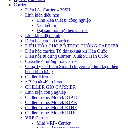
Carrier
Điều hòa Carrier – 39SH
Linh kiện điều hòa
Linh kiện thiết bị công nghiệp
Van tiết lưu
Đặt sàn thổi trực tiếp Carrier
Linh kiện điện lạnh
Điều hòa cục bộ Carrier
ĐIỀU HÒA CỤC BỘ TREO TƯỜNG CARRIER
Điều hòa carrier. Tủ đứng-xuất xứ Hàn Quốc
Điều hòa tủ đứng Carrier- Xuất xứ Hàn Quốc
Cassette 4 hướng thổi Carrier
Công Ty Cổ Phần Smind chuyên cấp linh kiện điều
hòa chính hãng
Chiller Ricom
z.Biến tần-Kim Loan
CHILLER GIÓ CARRIER
Linh kiện công nghiệp
Chiller Trane. Model: RTAD
Chiller Trane. Model: RTAE
Chiller Trane. Model: RTHE
Chiller Trane. Model: RTHG
VRF Carrier
Mini VRF- Carrier