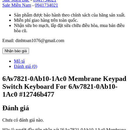
Sale Miền Nam
-
0941734021
Sản phẩm được bảo hành theo chính sách của hãng sản xuất.
Miễn phí giao hàng trên toàn quốc.
Nhận sửa bo mạch, lắp đặt sửa chữa điều hòa, mua bán điều
hòa cũ.
Email: dinhtoan1076@gmail.com
Nhận báo giá
Mô tả
Đánh giá (0)
6Av7821-0Ab10-1Ac0 Membrane Keypad
Switch Keyboard For 6Av7821-0Ab10-
1Ac0 #12746b477
Đánh giá
Chưa có đánh giá nào.
Hãy là người đầu tiên nhận xét “6Av7821-0Ab10-1Ac0 Membrane