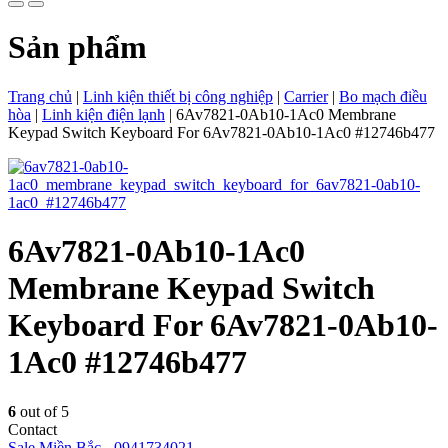
Sản phẩm
Trang chủ
|
Linh kiện thiết bị công nghiệp
|
Carrier
|
Bo mạch điều
hòa
|
Linh kiện điện lạnh
|
6Av7821-0Ab10-1Ac0 Membrane
Keypad Switch Keyboard For 6Av7821-0Ab10-1Ac0 #12746b477
6Av7821-0Ab10-1Ac0
Membrane Keypad Switch
Keyboard For 6Av7821-0Ab10-
1Ac0 #12746b477
6
out of 5
Contact
Sale Miền Bắc
-
0941734021