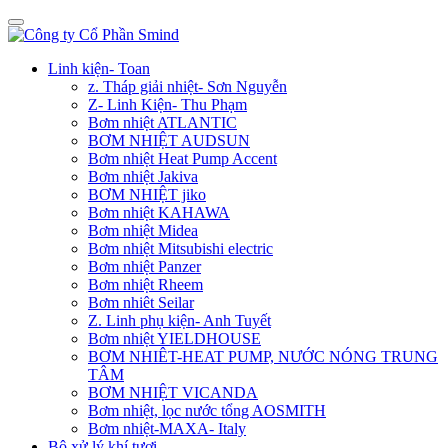
Linh kiện- Toan
z. Tháp giải nhiệt- Sơn Nguyễn
Z- Linh Kiện- Thu Phạm
Bơm nhiệt ATLANTIC
BƠM NHIỆT AUDSUN
Bơm nhiệt Heat Pump Accent
Bơm nhiệt Jakiva
BƠM NHIỆT jiko
Bơm nhiệt KAHAWA
Bơm nhiệt Midea
Bơm nhiệt Mitsubishi electric
Bơm nhiệt Panzer
Bơm nhiệt Rheem
Bơm nhiêt Seilar
Z. Linh phụ kiện- Anh Tuyết
Bơm nhiệt YIELDHOUSE
BƠM NHIÊT-HEAT PUMP, NƯỚC NÓNG TRUNG
TÂM
BƠM NHIỆT VICANDA
Bơm nhiệt, lọc nước tổng AOSMITH
Bơm nhiệt-MAXA- Italy
Bộ xử lý khí tươi