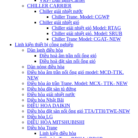
VRF- Dàn lạnh-Carrier
CHILLER CARRIER
Chiller giải nhiệt nước
Chiller Trane. Model: CGWP
Chiller giải nhiệt gió
Chiller giải nhiệt gió Model: RTAG
Chiller giải nhiệt gió. Model: SRUB
Chiller Trane Model: CGAT- NEW
Linh kiện thiết bị công nghiệp
Dàn lạnh điều hòa
Điều hoà âm trần nối ống gió
Điều hoà đặt sàn nối ống gió
Dàn nóng điều hòa
Điều hòa âm trần nối ống gió model: MCD-TTK.
NEW
Điều hòa áp trần Trane. Model: MCX- TTK- NEW
Điều hòa đặt sàn tủ đứng
Điều hòa giải nhiệt nước
Điều hòa Nhật Bãi
ĐIÊU HOA DAIKIN
Điều hòa đặt sàn nối ống gió TTA/TTH/TWE-NEW
Điều hòa LG
ĐIỀU HÒA MITSHUBISHI
Điều hòa Trane
Linh kiện điều hòa