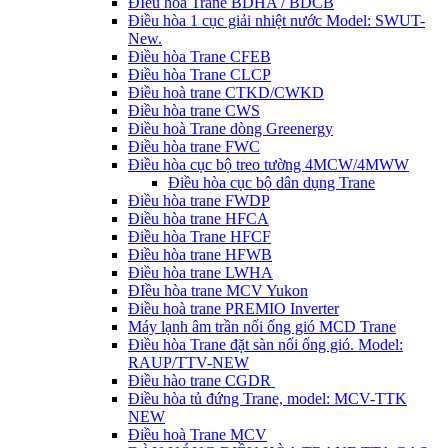
ĐIều hòa Trane BDHA / BDCB
Điều hòa 1 cục giải nhiệt nước Model: SWUT-
New.
Điều hòa Trane CFEB
Điều hòa Trane CLCP
Điều hoà trane CTKD/CWKD
Điều hòa trane CWS
Điều hoà Trane dòng Greenergy
Điều hòa trane FWC
Điều hòa cục bộ treo tường 4MCW/4MWW
Điều hòa cục bộ dân dụng Trane
Điều hòa trane FWDP
Điều hòa trane HFCA
Điều hòa Trane HFCF
Điều hòa trane HFWB
Điều hòa trane LWHA
ĐIều hòa trane MCV Yukon
Điều hoà trane PREMIO Inverter
Máy lạnh âm trần nối ống gió MCD Trane
Điều hòa Trane đặt sàn nối ống gió. Model:
RAUP/TTV-NEW
Điều hào trane CGDR
Điều hòa tủ đứng Trane, model: MCV-TTK
NEW
Điều hoà Trane MCV