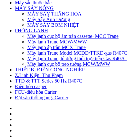
Máy sắc thuốc bắc
MÁY SẤY NÓNG
MÁY SẤY THĂNG HOA
Máy Sấy Ánh Dương
MÁY SẤY BƠM NHIỆT
PHÒNG LẠNH
Máy lạnh cục bộ âm trần cassette- MCC Trane
Máy lạnh Trane MCW/MWW
Máy lạnh áp trần MCX Trane
Máy lạnh Trane Model:MCDD/TTKD-gas R407C
Máy lạnh Trane, tủ đứng thổi trực tiếp Gas R407C
Máy lạnh cục bộ treo tường MCW/MWW
THIẾT BỊ ĐIỆN CÔNG NGHIỆP
Z.Linh Kiện- Thu Phạm
TTD & TTT Series 50 Hz R407C
Điều hòa casper
FCU-điều hòa Carier
Đặt sàn thổi ngang- Carrier