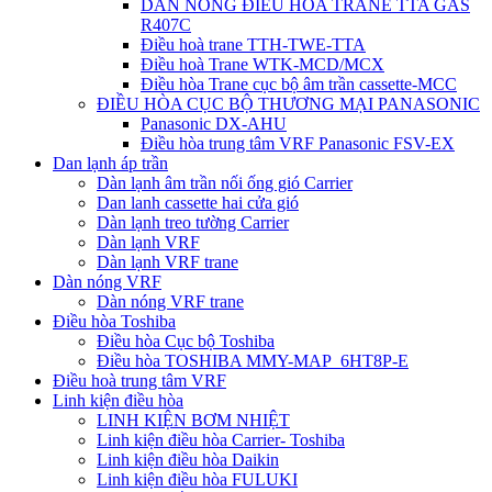
DÀN NÓNG ĐIỀU HÒA TRANE TTA GAS
R407C
Điều hoà trane TTH-TWE-TTA
Điều hoà Trane WTK-MCD/MCX
Điều hòa Trane cục bộ âm trần cassette-MCC
ĐIỀU HÒA CỤC BỘ THƯƠNG MẠI PANASONIC
Panasonic DX-AHU
Điều hòa trung tâm VRF Panasonic FSV-EX
Dan lạnh áp trần
Dàn lạnh âm trần nối ống gió Carrier
Dan lanh cassette hai cửa gió
Dàn lạnh treo tường Carrier
Dàn lạnh VRF
Dàn lạnh VRF trane
Dàn nóng VRF
Dàn nóng VRF trane
Điều hòa Toshiba
Điều hòa Cục bộ Toshiba
Điều hòa TOSHIBA MMY-MAP_6HT8P-E
Điều hoà trung tâm VRF
Linh kiện điều hòa
LINH KIỆN BƠM NHIỆT
Linh kiện điều hòa Carrier- Toshiba
Linh kiện điều hòa Daikin
Linh kiện điều hòa FULUKI