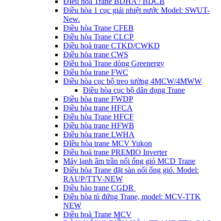
ĐIều hòa Trane BDHA / BDCB
Điều hòa 1 cục giải nhiệt nước Model: SWUT-
New.
Điều hòa Trane CFEB
Điều hòa Trane CLCP
Điều hoà trane CTKD/CWKD
Điều hòa trane CWS
Điều hoà Trane dòng Greenergy
Điều hòa trane FWC
Điều hòa cục bộ treo tường 4MCW/4MWW
Điều hòa cục bộ dân dụng Trane
Điều hòa trane FWDP
Điều hòa trane HFCA
Điều hòa Trane HFCF
Điều hòa trane HFWB
Điều hòa trane LWHA
ĐIều hòa trane MCV Yukon
Điều hoà trane PREMIO Inverter
Máy lạnh âm trần nối ống gió MCD Trane
Điều hòa Trane đặt sàn nối ống gió. Model:
RAUP/TTV-NEW
Điều hào trane CGDR
Điều hòa tủ đứng Trane, model: MCV-TTK
NEW
Điều hoà Trane MCV