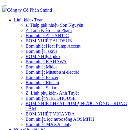
Linh kiện- Toan
z. Tháp giải nhiệt- Sơn Nguyễn
Z- Linh Kiện- Thu Phạm
Bơm nhiệt ATLANTIC
BƠM NHIỆT AUDSUN
Bơm nhiệt Heat Pump Accent
Bơm nhiệt Jakiva
BƠM NHIỆT jiko
Bơm nhiệt KAHAWA
Bơm nhiệt Midea
Bơm nhiệt Mitsubishi electric
Bơm nhiệt Panzer
Bơm nhiệt Rheem
Bơm nhiêt Seilar
Z. Linh phụ kiện- Anh Tuyết
Bơm nhiệt YIELDHOUSE
BƠM NHIÊT-HEAT PUMP, NƯỚC NÓNG TRUNG
TÂM
BƠM NHIỆT VICANDA
Bơm nhiệt, lọc nước tổng AOSMITH
Bơm nhiệt-MAXA- Italy
Bộ xử lý khí tươi