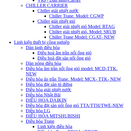
VRF- Dàn lạnh-Carrier
CHILLER CARRIER
Chiller giải nhiệt nước
Chiller Trane. Model: CGWP
Chiller giải nhiệt gió
Chiller giải nhiệt gió Model: RTAG
Chiller giải nhiệt gió. Model: SRUB
Chiller Trane Model: CGAT- NEW
Linh kiện thiết bị công nghiệp
Dàn lạnh điều hòa
Điều hoà âm trần nối ống gió
Điều hoà đặt sàn nối ống gió
Dàn nóng điều hòa
Điều hòa âm trần nối ống gió model: MCD-TTK.
NEW
Điều hòa áp trần Trane. Model: MCX- TTK- NEW
Điều hòa đặt sàn tủ đứng
Điều hòa giải nhiệt nước
Điều hòa Nhật Bãi
ĐIÊU HOA DAIKIN
Điều hòa đặt sàn nối ống gió TTA/TTH/TWE-NEW
Điều hòa LG
ĐIỀU HÒA MITSHUBISHI
Điều hòa Trane
Linh kiện điều hòa