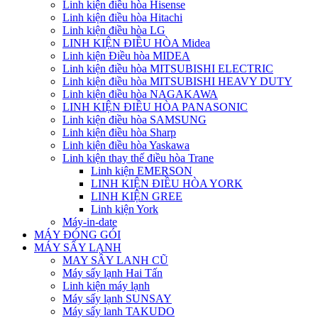
Linh kiện điều hòa Hisense
Linh kiện điều hòa Hitachi
Linh kiện điều hòa LG
LINH KIỆN ĐIỀU HÒA Midea
Linh kiện Điều hòa MIDEA
Linh kiện điều hòa MITSUBISHI ELECTRIC
Linh kiện điều hòa MITSUBISHI HEAVY DUTY
Linh kiện điều hòa NAGAKAWA
LINH KIỆN ĐIỀU HÒA PANASONIC
Linh kiện điều hòa SAMSUNG
Linh kiện điều hòa Sharp
Linh kiện điều hòa Yaskawa
Linh kiện thay thế điều hòa Trane
Linh kiện EMERSON
LINH KIỆN ĐIỀU HÒA YORK
LINH KIỆN GREE
Linh kiện York
Máy-in-date
MÁY ĐÓNG GÓI
MÁY SẤY LẠNH
MAY SÂY LANH CŨ
Máy sấy lạnh Hai Tấn
Linh kiện máy lạnh
Máy sấy lạnh SUNSAY
Máy sấy lanh TAKUDO