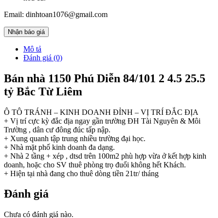
Email: dinhtoan1076@gmail.com
Nhận báo giá
Mô tả
Đánh giá (0)
Bán nhà 1150 Phú Diễn 84/101 2 4.5 25.5
tỷ Bắc Từ Liêm
Ô TÔ TRÁNH – KINH DOANH ĐỈNH – VỊ TRÍ ĐẮC ĐỊA
+ Vị trí cực kỳ đắc địa ngay gần trường ĐH Tài Nguyên & Môi
Trường , dân cư đông đúc tấp nập.
+ Xung quanh tập trung nhiều trường đại học.
+ Nhà mặt phố kinh doanh đa dạng.
+ Nhà 2 tầng + xép , dtsd trên 100m2 phù hợp vừa ở kết hợp kinh
doanh, hoặc cho SV thuê phòng trọ đuổi không hết Khách.
+ Hiện tại nhà đang cho thuê dòng tiền 21tr/ tháng
Đánh giá
Chưa có đánh giá nào.