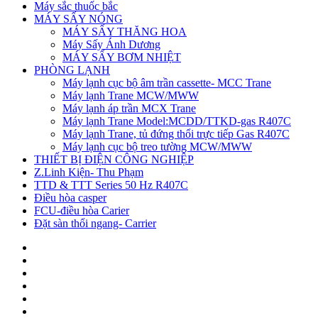
Máy sắc thuốc bắc
MÁY SẤY NÓNG
MÁY SẤY THĂNG HOA
Máy Sấy Ánh Dương
MÁY SẤY BƠM NHIỆT
PHÒNG LẠNH
Máy lạnh cục bộ âm trần cassette- MCC Trane
Máy lạnh Trane MCW/MWW
Máy lạnh áp trần MCX Trane
Máy lạnh Trane Model:MCDD/TTKD-gas R407C
Máy lạnh Trane, tủ đứng thổi trực tiếp Gas R407C
Máy lạnh cục bộ treo tường MCW/MWW
THIẾT BỊ ĐIỆN CÔNG NGHIỆP
Z.Linh Kiện- Thu Phạm
TTD & TTT Series 50 Hz R407C
Điều hòa casper
FCU-điều hòa Carier
Đặt sàn thổi ngang- Carrier