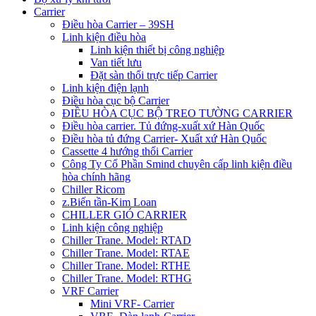
Carrier
Điều hòa Carrier – 39SH
Linh kiện điều hòa
Linh kiện thiết bị công nghiệp
Van tiết lưu
Đặt sàn thổi trực tiếp Carrier
Linh kiện điện lạnh
Điều hòa cục bộ Carrier
ĐIỀU HÒA CỤC BỘ TREO TƯỜNG CARRIER
Điều hòa carrier. Tủ đứng-xuất xứ Hàn Quốc
Điều hòa tủ đứng Carrier- Xuất xứ Hàn Quốc
Cassette 4 hướng thổi Carrier
Công Ty Cổ Phần Smind chuyên cấp linh kiện điều
hòa chính hãng
Chiller Ricom
z.Biến tần-Kim Loan
CHILLER GIÓ CARRIER
Linh kiện công nghiệp
Chiller Trane. Model: RTAD
Chiller Trane. Model: RTAE
Chiller Trane. Model: RTHE
Chiller Trane. Model: RTHG
VRF Carrier
Mini VRF- Carrier