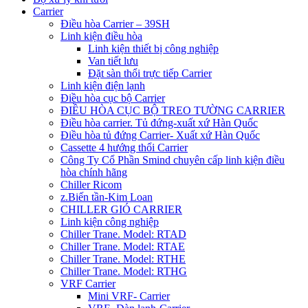
Carrier
Điều hòa Carrier – 39SH
Linh kiện điều hòa
Linh kiện thiết bị công nghiệp
Van tiết lưu
Đặt sàn thổi trực tiếp Carrier
Linh kiện điện lạnh
Điều hòa cục bộ Carrier
ĐIỀU HÒA CỤC BỘ TREO TƯỜNG CARRIER
Điều hòa carrier. Tủ đứng-xuất xứ Hàn Quốc
Điều hòa tủ đứng Carrier- Xuất xứ Hàn Quốc
Cassette 4 hướng thổi Carrier
Công Ty Cổ Phần Smind chuyên cấp linh kiện điều
hòa chính hãng
Chiller Ricom
z.Biến tần-Kim Loan
CHILLER GIÓ CARRIER
Linh kiện công nghiệp
Chiller Trane. Model: RTAD
Chiller Trane. Model: RTAE
Chiller Trane. Model: RTHE
Chiller Trane. Model: RTHG
VRF Carrier
Mini VRF- Carrier