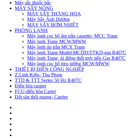
Máy sắc thuốc bắc
MÁY SẤY NÓNG
MÁY SẤY THĂNG HOA
Máy Sấy Ánh Dương
MÁY SẤY BƠM NHIỆT
PHÒNG LẠNH
Máy lạnh cục bộ âm trần cassette- MCC Trane
Máy lạnh Trane MCW/MWW
Máy lạnh áp trần MCX Trane
Máy lạnh Trane Model:MCDD/TTKD-gas R407C
Máy lạnh Trane, tủ đứng thổi trực tiếp Gas R407C
Máy lạnh cục bộ treo tường MCW/MWW
THIẾT BỊ ĐIỆN CÔNG NGHIỆP
Z.Linh Kiện- Thu Phạm
TTD & TTT Series 50 Hz R407C
Điều hòa casper
FCU-điều hòa Carier
Đặt sàn thổi ngang- Carrier