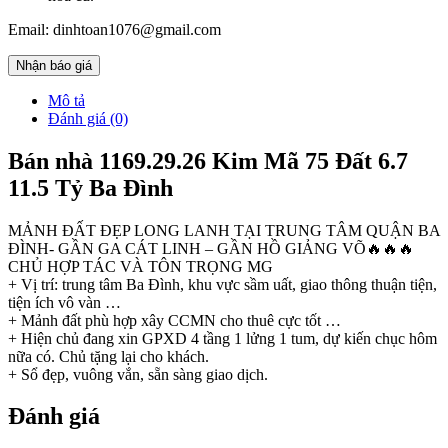
Email: dinhtoan1076@gmail.com
Nhận báo giá
Mô tả
Đánh giá (0)
Bán nhà 1169.29.26 Kim Mã 75 Đất 6.7
11.5 Tỷ Ba Đình
MẢNH ĐẤT ĐẸP LONG LANH TẠI TRUNG TÂM QUẬN BA
ĐÌNH- GẦN GA CÁT LINH – GẦN HỒ GIẢNG VÕ🔥🔥🔥
CHỦ HỢP TÁC VÀ TÔN TRỌNG MG
+ Vị trí: trung tâm Ba Đình, khu vực sầm uất, giao thông thuận tiện,
tiện ích vô vàn …
+ Mảnh đất phù hợp xây CCMN cho thuê cực tốt …
+ Hiện chủ đang xin GPXD 4 tầng 1 lửng 1 tum, dự kiến chục hôm
nữa có. Chủ tặng lại cho khách.
+ Sổ đẹp, vuông vắn, sẵn sàng giao dịch.
Đánh giá