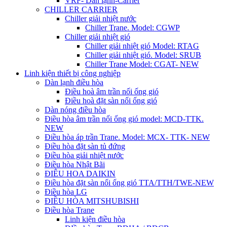
VRF- Dàn lạnh-Carrier
CHILLER CARRIER
Chiller giải nhiệt nước
Chiller Trane. Model: CGWP
Chiller giải nhiệt gió
Chiller giải nhiệt gió Model: RTAG
Chiller giải nhiệt gió. Model: SRUB
Chiller Trane Model: CGAT- NEW
Linh kiện thiết bị công nghiệp
Dàn lạnh điều hòa
Điều hoà âm trần nối ống gió
Điều hoà đặt sàn nối ống gió
Dàn nóng điều hòa
Điều hòa âm trần nối ống gió model: MCD-TTK.
NEW
Điều hòa áp trần Trane. Model: MCX- TTK- NEW
Điều hòa đặt sàn tủ đứng
Điều hòa giải nhiệt nước
Điều hòa Nhật Bãi
ĐIÊU HOA DAIKIN
Điều hòa đặt sàn nối ống gió TTA/TTH/TWE-NEW
Điều hòa LG
ĐIỀU HÒA MITSHUBISHI
Điều hòa Trane
Linh kiện điều hòa