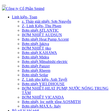
Linh kiện- Toan
z. Tháp giải nhiệt- Sơn Nguyễn
Z- Linh Kiện- Thu Phạm
Bơm nhiệt ATLANTIC
BƠM NHIỆT AUDSUN
Bơm nhiệt Heat Pump Accent
Bơm nhiệt Jakiva
BƠM NHIỆT jiko
Bơm nhiệt KAHAWA
Bơm nhiệt Midea
Bơm nhiệt Mitsubishi electric
Bơm nhiệt Panzer
Bơm nhiệt Rheem
Bơm nhiêt Seilar
Z. Linh phụ kiện- Anh Tuyết
Bơm nhiệt YIELDHOUSE
BƠM NHIÊT-HEAT PUMP, NƯỚC NÓNG TRUNG
TÂM
BƠM NHIỆT VICANDA
Bơm nhiệt, lọc nước tổng AOSMITH
Bơm nhiệt-MAXA- Italy
Bộ xử lý khí tươi