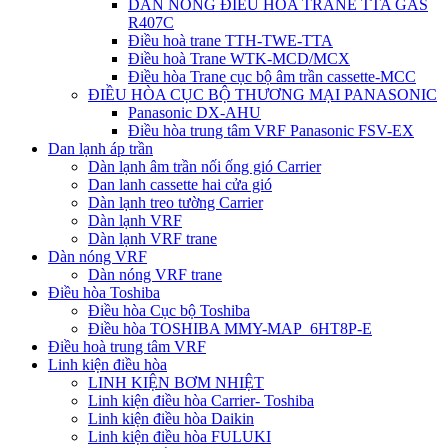
DÀN NÓNG ĐIỀU HÒA TRANE TTA GAS
R407C
Điều hoà trane TTH-TWE-TTA
Điều hoà Trane WTK-MCD/MCX
Điều hòa Trane cục bộ âm trần cassette-MCC
ĐIỀU HÒA CỤC BỘ THƯƠNG MẠI PANASONIC
Panasonic DX-AHU
Điều hòa trung tâm VRF Panasonic FSV-EX
Dan lạnh áp trần
Dàn lạnh âm trần nối ống gió Carrier
Dan lanh cassette hai cửa gió
Dàn lạnh treo tường Carrier
Dàn lạnh VRF
Dàn lạnh VRF trane
Dàn nóng VRF
Dàn nóng VRF trane
Điều hòa Toshiba
Điều hòa Cục bộ Toshiba
Điều hòa TOSHIBA MMY-MAP_6HT8P-E
Điều hoà trung tâm VRF
Linh kiện điều hòa
LINH KIỆN BƠM NHIỆT
Linh kiện điều hòa Carrier- Toshiba
Linh kiện điều hòa Daikin
Linh kiện điều hòa FULUKI