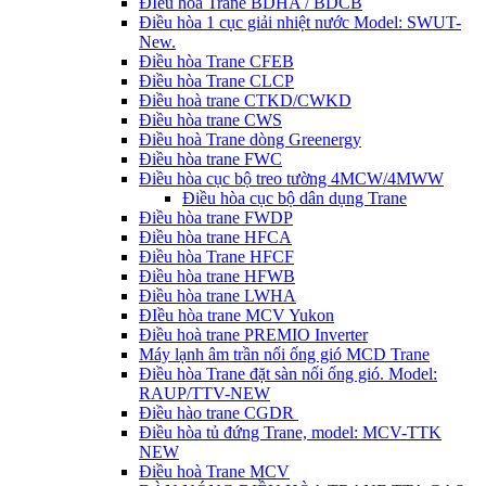
ĐIều hòa Trane BDHA / BDCB
Điều hòa 1 cục giải nhiệt nước Model: SWUT-
New.
Điều hòa Trane CFEB
Điều hòa Trane CLCP
Điều hoà trane CTKD/CWKD
Điều hòa trane CWS
Điều hoà Trane dòng Greenergy
Điều hòa trane FWC
Điều hòa cục bộ treo tường 4MCW/4MWW
Điều hòa cục bộ dân dụng Trane
Điều hòa trane FWDP
Điều hòa trane HFCA
Điều hòa Trane HFCF
Điều hòa trane HFWB
Điều hòa trane LWHA
ĐIều hòa trane MCV Yukon
Điều hoà trane PREMIO Inverter
Máy lạnh âm trần nối ống gió MCD Trane
Điều hòa Trane đặt sàn nối ống gió. Model:
RAUP/TTV-NEW
Điều hào trane CGDR
Điều hòa tủ đứng Trane, model: MCV-TTK
NEW
Điều hoà Trane MCV