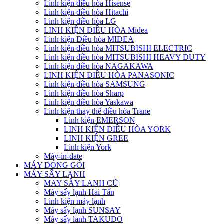
Linh kiện điều hòa Hisense
Linh kiện điều hòa Hitachi
Linh kiện điều hòa LG
LINH KIỆN ĐIỀU HÒA Midea
Linh kiện Điều hòa MIDEA
Linh kiện điều hòa MITSUBISHI ELECTRIC
Linh kiện điều hòa MITSUBISHI HEAVY DUTY
Linh kiện điều hòa NAGAKAWA
LINH KIỆN ĐIỀU HÒA PANASONIC
Linh kiện điều hòa SAMSUNG
Linh kiện điều hòa Sharp
Linh kiện điều hòa Yaskawa
Linh kiện thay thế điều hòa Trane
Linh kiện EMERSON
LINH KIỆN ĐIỀU HÒA YORK
LINH KIỆN GREE
Linh kiện York
Máy-in-date
MÁY ĐÓNG GÓI
MÁY SẤY LẠNH
MAY SÂY LANH CŨ
Máy sấy lạnh Hai Tấn
Linh kiện máy lạnh
Máy sấy lạnh SUNSAY
Máy sấy lanh TAKUDO