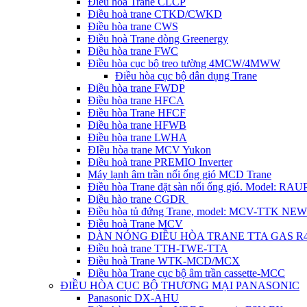
Điều hòa Trane CLCP
Điều hoà trane CTKD/CWKD
Điều hòa trane CWS
Điều hoà Trane dòng Greenergy
Điều hòa trane FWC
Điều hòa cục bộ treo tường 4MCW/4MWW
Điều hòa cục bộ dân dụng Trane
Điều hòa trane FWDP
Điều hòa trane HFCA
Điều hòa Trane HFCF
Điều hòa trane HFWB
Điều hòa trane LWHA
ĐIều hòa trane MCV Yukon
Điều hoà trane PREMIO Inverter
Máy lạnh âm trần nối ống gió MCD Trane
Điều hòa Trane đặt sàn nối ống gió. Model: R
Điều hào trane CGDR
Điều hòa tủ đứng Trane, model: MCV-TTK NEW
Điều hoà Trane MCV
DÀN NÓNG ĐIỀU HÒA TRANE TTA GAS R
Điều hoà trane TTH-TWE-TTA
Điều hoà Trane WTK-MCD/MCX
Điều hòa Trane cục bộ âm trần cassette-MCC
ĐIỀU HÒA CỤC BỘ THƯƠNG MẠI PANASONIC
Panasonic DX-AHU