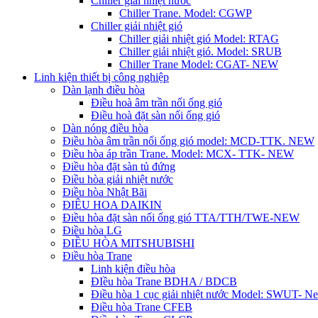
Chiller giải nhiệt nước
Chiller Trane. Model: CGWP
Chiller giải nhiệt gió
Chiller giải nhiệt gió Model: RTAG
Chiller giải nhiệt gió. Model: SRUB
Chiller Trane Model: CGAT- NEW
Linh kiện thiết bị công nghiệp
Dàn lạnh điều hòa
Điều hoà âm trần nối ống gió
Điều hoà đặt sàn nối ống gió
Dàn nóng điều hòa
Điều hòa âm trần nối ống gió model: MCD-TTK. NEW
Điều hòa áp trần Trane. Model: MCX- TTK- NEW
Điều hòa đặt sàn tủ đứng
Điều hòa giải nhiệt nước
Điều hòa Nhật Bãi
ĐIÊU HOA DAIKIN
Điều hòa đặt sàn nối ống gió TTA/TTH/TWE-NEW
Điều hòa LG
ĐIỀU HÒA MITSHUBISHI
Điều hòa Trane
Linh kiện điều hòa
ĐIều hòa Trane BDHA / BDCB
Điều hòa 1 cục giải nhiệt nước Model: SWUT- N
Điều hòa Trane CFEB