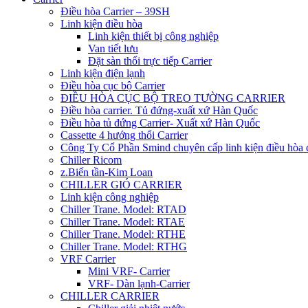
Điều hòa Carrier – 39SH
Linh kiện điều hòa
Linh kiện thiết bị công nghiệp
Van tiết lưu
Đặt sàn thổi trực tiếp Carrier
Linh kiện điện lạnh
Điều hòa cục bộ Carrier
ĐIỀU HÒA CỤC BỘ TREO TƯỜNG CARRIER
Điều hòa carrier. Tủ đứng-xuất xứ Hàn Quốc
Điều hòa tủ đứng Carrier- Xuất xứ Hàn Quốc
Cassette 4 hướng thổi Carrier
Công Ty Cổ Phần Smind chuyên cấp linh kiện điều hòa 
Chiller Ricom
z.Biến tần-Kim Loan
CHILLER GIÓ CARRIER
Linh kiện công nghiệp
Chiller Trane. Model: RTAD
Chiller Trane. Model: RTAE
Chiller Trane. Model: RTHE
Chiller Trane. Model: RTHG
VRF Carrier
Mini VRF- Carrier
VRF- Dàn lạnh-Carrier
CHILLER CARRIER