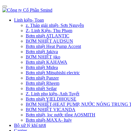
Linh kiện- Toan
z. Tháp giải nhiệt- Sơn Nguyễn
Z- Linh Kiện- Thu Phạm
Bơm nhiệt ATLANTIC
BƠM NHIỆT AUDSUN
Bơm nhiệt Heat Pump Accent
Bơm nhiệt Jakiva
BƠM NHIỆT jiko
Bơm nhiệt KAHAWA
Bơm nhiệt Midea
Bơm nhiệt Mitsubishi electric
Bơm nhiệt Panzer
Bơm nhiệt Rheem
Bơm nhiêt Seilar
Z. Linh phụ kiện- Anh Tuyết
Bơm nhiệt YIELDHOUSE
BƠM NHIÊT-HEAT PUMP, NƯỚC NÓNG TRUNG
BƠM NHIỆT VICANDA
Bơm nhiệt, lọc nước tổng AOSMITH
Bơm nhiệt-MAXA- Italy
Bộ xử lý khí tươi
Carrier