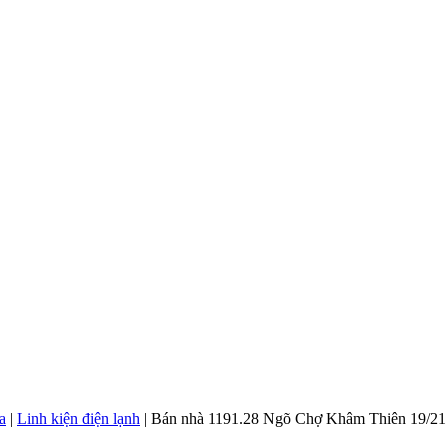
a
|
Linh kiện điện lạnh
|
Bán nhà 1191.28 Ngõ Chợ Khâm Thiên 19/21 