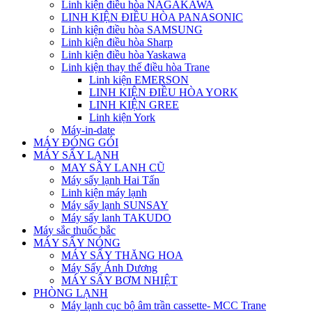
Linh kiện điều hòa NAGAKAWA
LINH KIỆN ĐIỀU HÒA PANASONIC
Linh kiện điều hòa SAMSUNG
Linh kiện điều hòa Sharp
Linh kiện điều hòa Yaskawa
Linh kiện thay thế điều hòa Trane
Linh kiện EMERSON
LINH KIỆN ĐIỀU HÒA YORK
LINH KIỆN GREE
Linh kiện York
Máy-in-date
MÁY ĐÓNG GÓI
MÁY SẤY LẠNH
MAY SÂY LANH CŨ
Máy sấy lạnh Hai Tấn
Linh kiện máy lạnh
Máy sấy lạnh SUNSAY
Máy sấy lanh TAKUDO
Máy sắc thuốc bắc
MÁY SẤY NÓNG
MÁY SẤY THĂNG HOA
Máy Sấy Ánh Dương
MÁY SẤY BƠM NHIỆT
PHÒNG LẠNH
Máy lạnh cục bộ âm trần cassette- MCC Trane