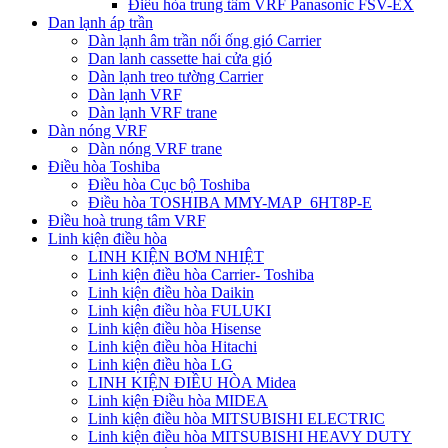
Điều hòa trung tâm VRF Panasonic FSV-EX
Dan lạnh áp trần
Dàn lạnh âm trần nối ống gió Carrier
Dan lanh cassette hai cửa gió
Dàn lạnh treo tường Carrier
Dàn lạnh VRF
Dàn lạnh VRF trane
Dàn nóng VRF
Dàn nóng VRF trane
Điều hòa Toshiba
Điều hòa Cục bộ Toshiba
Điều hòa TOSHIBA MMY-MAP_6HT8P-E
Điều hoà trung tâm VRF
Linh kiện điều hòa
LINH KIỆN BƠM NHIỆT
Linh kiện điều hòa Carrier- Toshiba
Linh kiện điều hòa Daikin
Linh kiện điều hòa FULUKI
Linh kiện điều hòa Hisense
Linh kiện điều hòa Hitachi
Linh kiện điều hòa LG
LINH KIỆN ĐIỀU HÒA Midea
Linh kiện Điều hòa MIDEA
Linh kiện điều hòa MITSUBISHI ELECTRIC
Linh kiện điều hòa MITSUBISHI HEAVY DUTY