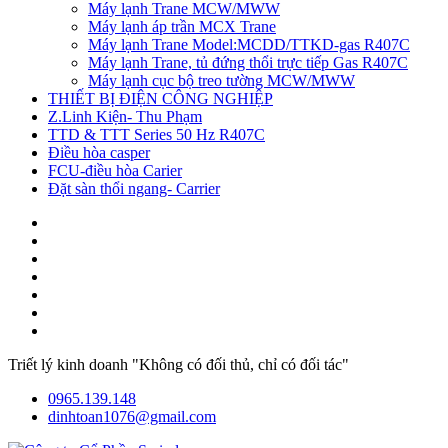
Máy lạnh Trane MCW/MWW
Máy lạnh áp trần MCX Trane
Máy lạnh Trane Model:MCDD/TTKD-gas R407C
Máy lạnh Trane, tủ đứng thổi trực tiếp Gas R407C
Máy lạnh cục bộ treo tường MCW/MWW
THIẾT BỊ ĐIỆN CÔNG NGHIỆP
Z.Linh Kiện- Thu Phạm
TTD & TTT Series 50 Hz R407C
Điều hòa casper
FCU-điều hòa Carier
Đặt sàn thổi ngang- Carrier
Triết lý kinh doanh "Không có đối thủ, chỉ có đối tác"
0965.139.148
dinhtoan1076@gmail.com