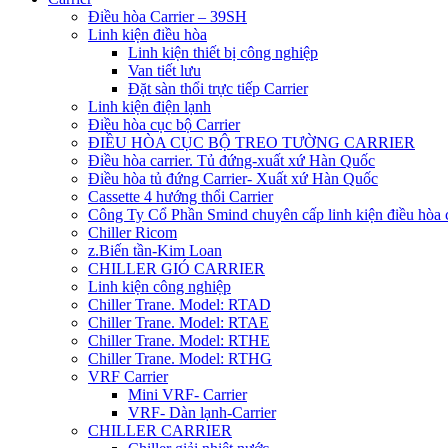
Điều hòa Carrier – 39SH
Linh kiện điều hòa
Linh kiện thiết bị công nghiệp
Van tiết lưu
Đặt sàn thổi trực tiếp Carrier
Linh kiện điện lạnh
Điều hòa cục bộ Carrier
ĐIỀU HÒA CỤC BỘ TREO TƯỜNG CARRIER
Điều hòa carrier. Tủ đứng-xuất xứ Hàn Quốc
Điều hòa tủ đứng Carrier- Xuất xứ Hàn Quốc
Cassette 4 hướng thổi Carrier
Công Ty Cổ Phần Smind chuyên cấp linh kiện điều hòa 
Chiller Ricom
z.Biến tần-Kim Loan
CHILLER GIÓ CARRIER
Linh kiện công nghiệp
Chiller Trane. Model: RTAD
Chiller Trane. Model: RTAE
Chiller Trane. Model: RTHE
Chiller Trane. Model: RTHG
VRF Carrier
Mini VRF- Carrier
VRF- Dàn lạnh-Carrier
CHILLER CARRIER