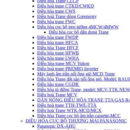
Điều hòa Trane CLCP
Điều hoà trane CTKD/CWKD
Điều hòa trane CWS
Điều hoà Trane dòng Greenergy
Điều hòa trane FWC
Điều hòa cục bộ treo tường 4MCW/4MWW
Điều hòa cục bộ dân dụng Trane
Điều hòa trane FWDP
Điều hòa trane HFCA
Điều hòa Trane HFCF
Điều hòa trane HFWB
Điều hòa trane LWHA
ĐIều hòa trane MCV Yukon
Điều hoà trane PREMIO Inverter
Máy lạnh âm trần nối ống gió MCD Trane
Điều hòa Trane đặt sàn nối ống gió. Model: R
Điều hào trane CGDR
Điều hòa tủ đứng Trane, model: MCV-TTK NEW
Điều hoà Trane MCV
DÀN NÓNG ĐIỀU HÒA TRANE TTA GAS R
Điều hoà trane TTH-TWE-TTA
Điều hoà Trane WTK-MCD/MCX
Điều hòa Trane cục bộ âm trần cassette-MCC
ĐIỀU HÒA CỤC BỘ THƯƠNG MẠI PANASONIC
Panasonic DX-AHU