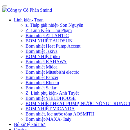
Linh kiện- Toan
z. Tháp giải nhiệt- Sơn Nguyễn
Z- Linh Kiện- Thu Phạm
Bơm nhiệt ATLANTIC
BƠM NHIỆT AUDSUN
Bơm nhiệt Heat Pump Accent
Bơm nhiệt Jakiva
BƠM NHIỆT jiko
Bơm nhiệt KAHAWA
Bơm nhiệt Midea
Bơm nhiệt Mitsubishi electric
Bơm nhiệt Panzer
Bơm nhiệt Rheem
Bơm nhiêt Seilar
Z. Linh phụ kiện- Anh Tuyết
Bơm nhiệt YIELDHOUSE
BƠM NHIÊT-HEAT PUMP, NƯỚC NÓNG TRUNG
BƠM NHIỆT VICANDA
Bơm nhiệt, lọc nước tổng AOSMITH
Bơm nhiệt-MAXA- Italy
Bộ xử lý khí tươi
Carrier