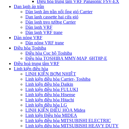
Điều hòa trung tâm VRF Panasonic FSV-EX
Dan lạnh áp trần
Dàn lạnh âm trần nối ống gió Carrier
Dan lanh cassette hai cửa gió
Dàn lạnh treo tường Carrier
Dàn lạnh VRF
Dàn lạnh VRF trane
Dàn nóng VRF
Dàn nóng VRF trane
Điều hòa Toshiba
Điều hòa Cục bộ Toshiba
Điều hòa TOSHIBA MMY-MAP_6HT8P-E
Điều hoà trung tâm VRF
Linh kiện điều hòa
LINH KIỆN BƠM NHIỆT
Linh kiện điều hòa Carrier- Toshiba
Linh kiện điều hòa Daikin
Linh kiện điều hòa FULUKI
Linh kiện điều hòa Hisense
Linh kiện điều hòa Hitachi
Linh kiện điều hòa LG
LINH KIỆN ĐIỀU HÒA Midea
Linh kiện Điều hòa MIDEA
Linh kiện điều hòa MITSUBISHI ELECTRIC
Linh kiện điều hòa MITSUBISHI HEAVY DUTY