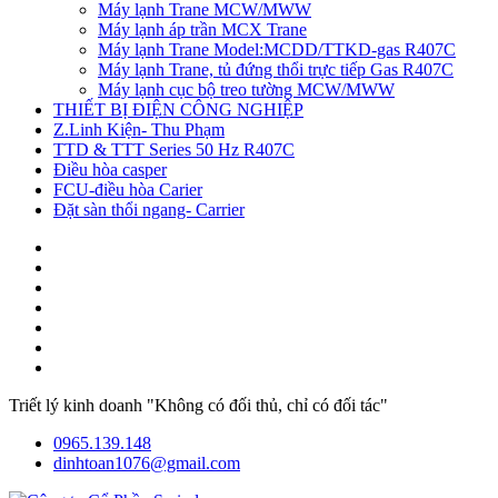
Máy lạnh Trane MCW/MWW
Máy lạnh áp trần MCX Trane
Máy lạnh Trane Model:MCDD/TTKD-gas R407C
Máy lạnh Trane, tủ đứng thổi trực tiếp Gas R407C
Máy lạnh cục bộ treo tường MCW/MWW
THIẾT BỊ ĐIỆN CÔNG NGHIỆP
Z.Linh Kiện- Thu Phạm
TTD & TTT Series 50 Hz R407C
Điều hòa casper
FCU-điều hòa Carier
Đặt sàn thổi ngang- Carrier
Triết lý kinh doanh "Không có đối thủ, chỉ có đối tác"
0965.139.148
dinhtoan1076@gmail.com