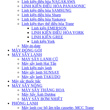
Linh kiện điều hòa NAGAKAWA
LINH KIỆN ĐIỀU HÒA PANASONIC
Linh kiện điều hòa SAMSUNG
Linh kiện điều hòa Sharp
Linh kiện điều hòa Yaskawa
Linh kiện thay thế điều hòa Trane
Linh kiện EMERSON
LINH KIỆN ĐIỀU HÒA YORK
LINH KIỆN GREE
Linh kiện York
Máy-in-date
MÁY ĐÓNG GÓI
MÁY SẤY LẠNH
MAY SÂY LANH CŨ
Máy sấy lạnh Hai Tấn
Linh kiện máy lạnh
Máy sấy lạnh SUNSAY
Máy sấy lanh TAKUDO
Máy sắc thuốc bắc
MÁY SẤY NÓNG
MÁY SẤY THĂNG HOA
Máy Sấy Ánh Dương
MÁY SẤY BƠM NHIỆT
PHÒNG LẠNH
Máy lạnh cục bộ âm trần cassette- MCC Trane