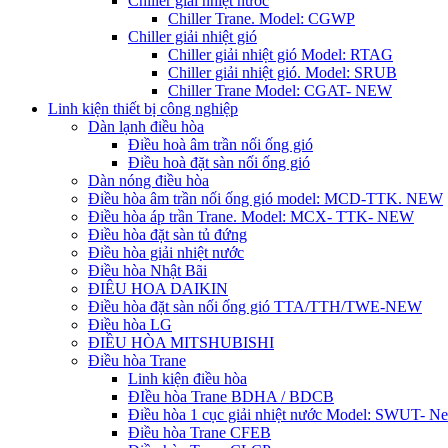
Chiller giải nhiệt nước
Chiller Trane. Model: CGWP
Chiller giải nhiệt gió
Chiller giải nhiệt gió Model: RTAG
Chiller giải nhiệt gió. Model: SRUB
Chiller Trane Model: CGAT- NEW
Linh kiện thiết bị công nghiệp
Dàn lạnh điều hòa
Điều hoà âm trần nối ống gió
Điều hoà đặt sàn nối ống gió
Dàn nóng điều hòa
Điều hòa âm trần nối ống gió model: MCD-TTK. NEW
Điều hòa áp trần Trane. Model: MCX- TTK- NEW
Điều hòa đặt sàn tủ đứng
Điều hòa giải nhiệt nước
Điều hòa Nhật Bãi
ĐIÊU HOA DAIKIN
Điều hòa đặt sàn nối ống gió TTA/TTH/TWE-NEW
Điều hòa LG
ĐIỀU HÒA MITSHUBISHI
Điều hòa Trane
Linh kiện điều hòa
ĐIều hòa Trane BDHA / BDCB
Điều hòa 1 cục giải nhiệt nước Model: SWUT- N
Điều hòa Trane CFEB