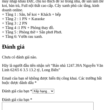
máy nhập khẩu Đức, chủ ko thích để xe trong nhà, để sân làm Bể
koi, bàn trà, Full nội thất cao cấp. Cây xanh phủ các tầng, kinh
doanh online.
+ Tầng 1 : Sân, bể koi + Khách + bếp
+ Tầng 2 : 1 PN + Karaoke
+ Tầng 3 : 2 PN
+ Tầng 4 :1 PN + Phòng thay đồ.
+ Tầng 5 : Phòng thờ + Sân phơi Phơi.
+ Tầng 6: Vườn rau xanh.
Đánh giá
Chưa có đánh giá nào.
Hãy là người đầu tiên nhận xét “Bán nhà 1247.39A Nguyễn Văn
Linh 62/65 6 3.5 13.2 tỷ, Long Biên”
Email của bạn sẽ không được hiển thị công khai.
Các trường bắt
buộc được đánh dấu
*
Đánh giá của bạn
*
Đánh giá của bạn
*