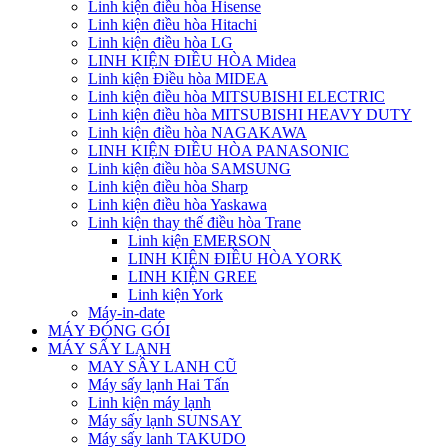
Linh kiện điều hòa Hisense
Linh kiện điều hòa Hitachi
Linh kiện điều hòa LG
LINH KIỆN ĐIỀU HÒA Midea
Linh kiện Điều hòa MIDEA
Linh kiện điều hòa MITSUBISHI ELECTRIC
Linh kiện điều hòa MITSUBISHI HEAVY DUTY
Linh kiện điều hòa NAGAKAWA
LINH KIỆN ĐIỀU HÒA PANASONIC
Linh kiện điều hòa SAMSUNG
Linh kiện điều hòa Sharp
Linh kiện điều hòa Yaskawa
Linh kiện thay thế điều hòa Trane
Linh kiện EMERSON
LINH KIỆN ĐIỀU HÒA YORK
LINH KIỆN GREE
Linh kiện York
Máy-in-date
MÁY ĐÓNG GÓI
MÁY SẤY LẠNH
MAY SÂY LANH CŨ
Máy sấy lạnh Hai Tấn
Linh kiện máy lạnh
Máy sấy lạnh SUNSAY
Máy sấy lanh TAKUDO