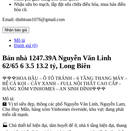
Nhận sửa bo mạch, lắp đặt sửa chữa điều hòa, mua bán điều
hòa cũ.
Email: dinhtoan1076@gmail.com
Nhận báo giá
Mô tả
Đánh giá (0)
Bán nhà 1247.39A Nguyễn Văn Linh
62/65 6 3.5 13.2 tỷ, Long Biên
🌹🌹🌹HOA HẬU – Ô TÔ TRÁNH – 6 TẦNG THANG MÁY –
BỂ CÁ KOI – CÂY XANH – FULL NỘI THẤT CAO CẤP –
HÀNG XÓM VINHOMES – AN SINH ĐỈNH🌹🌹🌹
Mô tả:
🏫 Vị trí siêu đẹp, thông các phố Nguyễn Văn Linh, Nguyễn Lam,
Chu Huy Mân, hàng xóm Vinhomes riverside, khu vực đang phát
triển rất mạnh.
🏭 Chủ thiết kế hiện đại, tâm huyết để ở, nhà 6 tầng hiện đại, thang