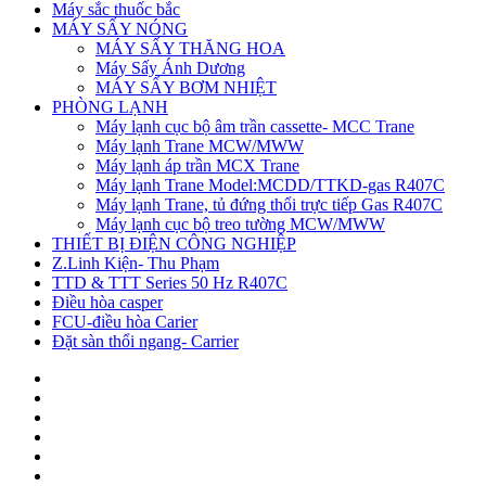
Máy sắc thuốc bắc
MÁY SẤY NÓNG
MÁY SẤY THĂNG HOA
Máy Sấy Ánh Dương
MÁY SẤY BƠM NHIỆT
PHÒNG LẠNH
Máy lạnh cục bộ âm trần cassette- MCC Trane
Máy lạnh Trane MCW/MWW
Máy lạnh áp trần MCX Trane
Máy lạnh Trane Model:MCDD/TTKD-gas R407C
Máy lạnh Trane, tủ đứng thổi trực tiếp Gas R407C
Máy lạnh cục bộ treo tường MCW/MWW
THIẾT BỊ ĐIỆN CÔNG NGHIỆP
Z.Linh Kiện- Thu Phạm
TTD & TTT Series 50 Hz R407C
Điều hòa casper
FCU-điều hòa Carier
Đặt sàn thổi ngang- Carrier