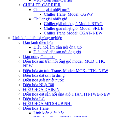
VRF- Dàn lạnh-Carrier
CHILLER CARRIER
Chiller giải nhiệt nước
Chiller Trane. Model: CGWP
Chiller giải nhiệt gió
Chiller giải nhiệt gió Model: RTAG
Chiller giải nhiệt gió. Model: SRUB
Chiller Trane Model: CGAT- NEW
Linh kiện thiết bị công nghiệp
Dàn lạnh điều hòa
Điều hoà âm trần nối ống gió
Điều hoà đặt sàn nối ống gió
Dàn nóng điều hòa
Điều hòa âm trần nối ống gió model: MCD-TTK.
NEW
Điều hòa áp trần Trane. Model: MCX- TTK- NEW
Điều hòa đặt sàn tủ đứng
Điều hòa giải nhiệt nước
Điều hòa Nhật Bãi
ĐIÊU HOA DAIKIN
Điều hòa đặt sàn nối ống gió TTA/TTH/TWE-NEW
Điều hòa LG
ĐIỀU HÒA MITSHUBISHI
Điều hòa Trane
Linh kiện điều hòa