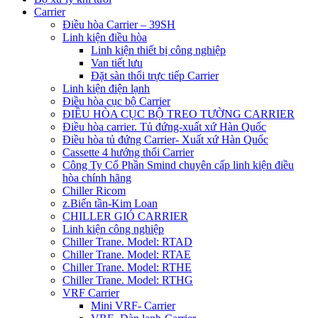
Carrier
Điều hòa Carrier – 39SH
Linh kiện điều hòa
Linh kiện thiết bị công nghiệp
Van tiết lưu
Đặt sàn thổi trực tiếp Carrier
Linh kiện điện lạnh
Điều hòa cục bộ Carrier
ĐIỀU HÒA CỤC BỘ TREO TƯỜNG CARRIER
Điều hòa carrier. Tủ đứng-xuất xứ Hàn Quốc
Điều hòa tủ đứng Carrier- Xuất xứ Hàn Quốc
Cassette 4 hướng thổi Carrier
Công Ty Cổ Phần Smind chuyên cấp linh kiện điều
hòa chính hãng
Chiller Ricom
z.Biến tần-Kim Loan
CHILLER GIÓ CARRIER
Linh kiện công nghiệp
Chiller Trane. Model: RTAD
Chiller Trane. Model: RTAE
Chiller Trane. Model: RTHE
Chiller Trane. Model: RTHG
VRF Carrier
Mini VRF- Carrier