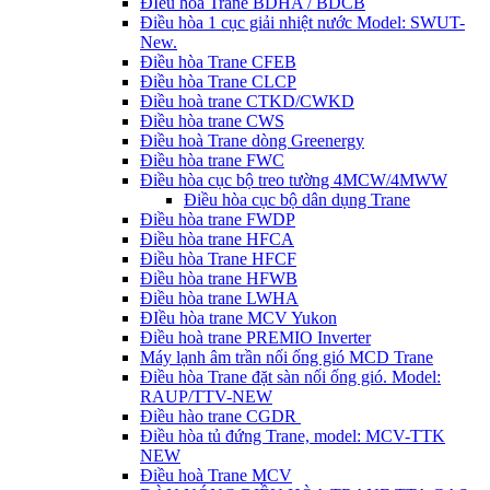
ĐIều hòa Trane BDHA / BDCB
Điều hòa 1 cục giải nhiệt nước Model: SWUT-
New.
Điều hòa Trane CFEB
Điều hòa Trane CLCP
Điều hoà trane CTKD/CWKD
Điều hòa trane CWS
Điều hoà Trane dòng Greenergy
Điều hòa trane FWC
Điều hòa cục bộ treo tường 4MCW/4MWW
Điều hòa cục bộ dân dụng Trane
Điều hòa trane FWDP
Điều hòa trane HFCA
Điều hòa Trane HFCF
Điều hòa trane HFWB
Điều hòa trane LWHA
ĐIều hòa trane MCV Yukon
Điều hoà trane PREMIO Inverter
Máy lạnh âm trần nối ống gió MCD Trane
Điều hòa Trane đặt sàn nối ống gió. Model:
RAUP/TTV-NEW
Điều hào trane CGDR
Điều hòa tủ đứng Trane, model: MCV-TTK
NEW
Điều hoà Trane MCV