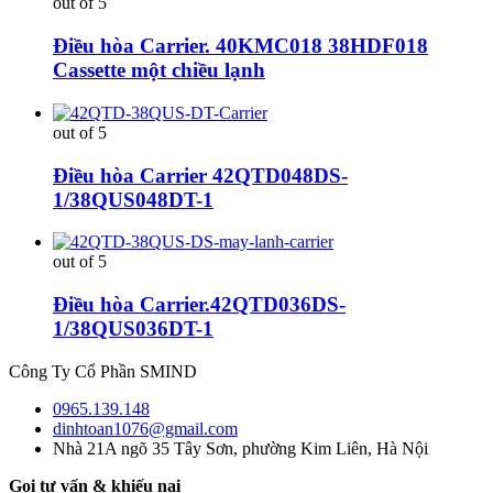
out of 5
Điều hòa Carrier. 40KMC018 38HDF018
Cassette một chiều lạnh
out of 5
Điều hòa Carrier 42QTD048DS-
1/38QUS048DT-1
out of 5
Điều hòa Carrier.42QTD036DS-
1/38QUS036DT-1
Công Ty Cổ Phần SMIND
0965.139.148
dinhtoan1076@gmail.com
Nhà 21A ngõ 35 Tây Sơn, phường Kim Liên, Hà Nội
Gọi tư vấn & khiếu nại