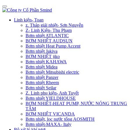
Linh kiện- Toan
z. Tháp giải nhiệt- Sơn Nguyễn
Z- Linh Kiện- Thu Phạm
Bơm nhiệt ATLANTIC
BƠM NHIỆT AUDSUN
Bơm nhiệt Heat Pump Accent
Bơm nhiệt Jakiva
BƠM NHIỆT jiko
Bơm nhiệt KAHAWA
Bơm nhiệt Midea
Bơm nhiệt Mitsubishi electric
Bơm nhiệt Panzer
Bơm nhiệt Rheem
Bơm nhiêt Seilar
Z. Linh phụ kiện- Anh Tuyết
Bơm nhiệt YIELDHOUSE
BƠM NHIÊT-HEAT PUMP, NƯỚC NÓNG TRUNG
TÂM
BƠM NHIỆT VICANDA
Bơm nhiệt, lọc nước tổng AOSMITH
Bơm nhiệt-MAXA- Italy
Bộ xử lý khí tươi