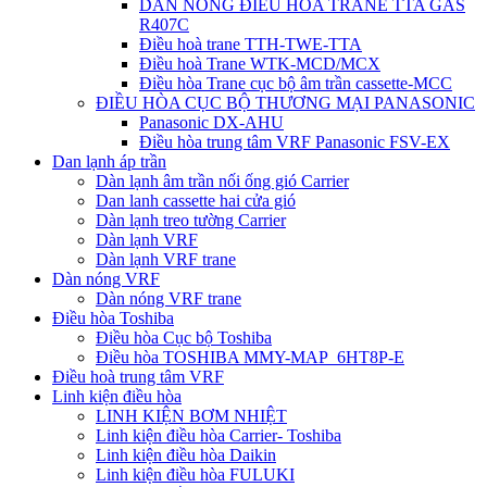
DÀN NÓNG ĐIỀU HÒA TRANE TTA GAS
R407C
Điều hoà trane TTH-TWE-TTA
Điều hoà Trane WTK-MCD/MCX
Điều hòa Trane cục bộ âm trần cassette-MCC
ĐIỀU HÒA CỤC BỘ THƯƠNG MẠI PANASONIC
Panasonic DX-AHU
Điều hòa trung tâm VRF Panasonic FSV-EX
Dan lạnh áp trần
Dàn lạnh âm trần nối ống gió Carrier
Dan lanh cassette hai cửa gió
Dàn lạnh treo tường Carrier
Dàn lạnh VRF
Dàn lạnh VRF trane
Dàn nóng VRF
Dàn nóng VRF trane
Điều hòa Toshiba
Điều hòa Cục bộ Toshiba
Điều hòa TOSHIBA MMY-MAP_6HT8P-E
Điều hoà trung tâm VRF
Linh kiện điều hòa
LINH KIỆN BƠM NHIỆT
Linh kiện điều hòa Carrier- Toshiba
Linh kiện điều hòa Daikin
Linh kiện điều hòa FULUKI