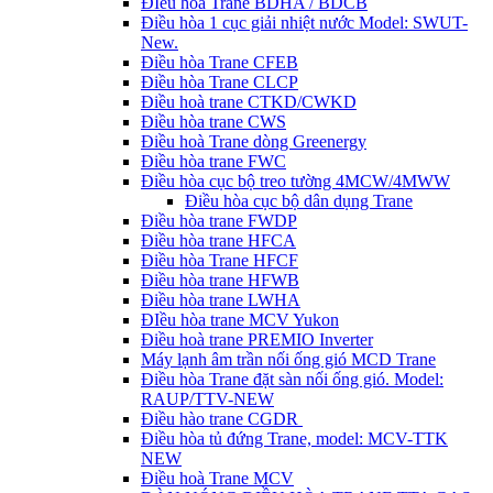
ĐIều hòa Trane BDHA / BDCB
Điều hòa 1 cục giải nhiệt nước Model: SWUT-
New.
Điều hòa Trane CFEB
Điều hòa Trane CLCP
Điều hoà trane CTKD/CWKD
Điều hòa trane CWS
Điều hoà Trane dòng Greenergy
Điều hòa trane FWC
Điều hòa cục bộ treo tường 4MCW/4MWW
Điều hòa cục bộ dân dụng Trane
Điều hòa trane FWDP
Điều hòa trane HFCA
Điều hòa Trane HFCF
Điều hòa trane HFWB
Điều hòa trane LWHA
ĐIều hòa trane MCV Yukon
Điều hoà trane PREMIO Inverter
Máy lạnh âm trần nối ống gió MCD Trane
Điều hòa Trane đặt sàn nối ống gió. Model:
RAUP/TTV-NEW
Điều hào trane CGDR
Điều hòa tủ đứng Trane, model: MCV-TTK
NEW
Điều hoà Trane MCV