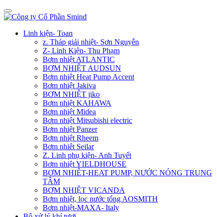
Linh kiện- Toan
z. Tháp giải nhiệt- Sơn Nguyễn
Z- Linh Kiện- Thu Phạm
Bơm nhiệt ATLANTIC
BƠM NHIỆT AUDSUN
Bơm nhiệt Heat Pump Accent
Bơm nhiệt Jakiva
BƠM NHIỆT jiko
Bơm nhiệt KAHAWA
Bơm nhiệt Midea
Bơm nhiệt Mitsubishi electric
Bơm nhiệt Panzer
Bơm nhiệt Rheem
Bơm nhiêt Seilar
Z. Linh phụ kiện- Anh Tuyết
Bơm nhiệt YIELDHOUSE
BƠM NHIÊT-HEAT PUMP, NƯỚC NÓNG TRUNG
TÂM
BƠM NHIỆT VICANDA
Bơm nhiệt, lọc nước tổng AOSMITH
Bơm nhiệt-MAXA- Italy
Bộ xử lý khí tươi