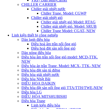
VRF- Dàn lạnh-Carrier
CHILLER CARRIER
Chiller giải nhiệt nước
Chiller Trane. Model: CGWP
Chiller giải nhiệt gió
Chiller giải nhiệt gió Model: RTAG
Chiller giải nhiệt gió. Model: SRUB
Chiller Trane Model: CGAT- NEW
Linh kiện thiết bị công nghiệp
Dàn lạnh điều hòa
Điều hoà âm trần nối ống gió
Điều hoà đặt sàn nối ống gió
Dàn nóng điều hòa
Điều hòa âm trần nối ống gió model: MCD-TTK.
NEW
Điều hòa áp trần Trane. Model: MCX- TTK- NEW
Điều hòa đặt sàn tủ đứng
Điều hòa giải nhiệt nước
Điều hòa Nhật Bãi
ĐIÊU HOA DAIKIN
Điều hòa đặt sàn nối ống gió TTA/TTH/TWE-NEW
Điều hòa LG
ĐIỀU HÒA MITSHUBISHI
Điều hòa Trane
Linh kiện điều hòa