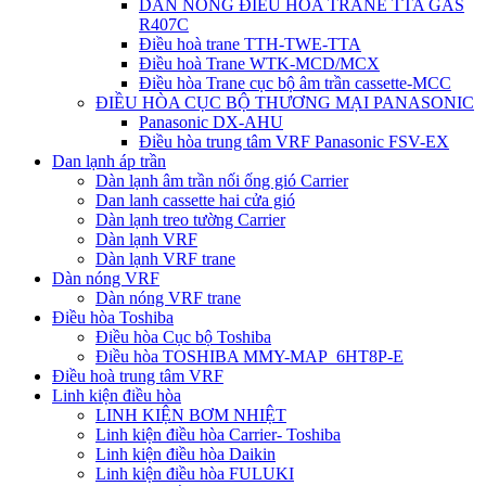
DÀN NÓNG ĐIỀU HÒA TRANE TTA GAS
R407C
Điều hoà trane TTH-TWE-TTA
Điều hoà Trane WTK-MCD/MCX
Điều hòa Trane cục bộ âm trần cassette-MCC
ĐIỀU HÒA CỤC BỘ THƯƠNG MẠI PANASONIC
Panasonic DX-AHU
Điều hòa trung tâm VRF Panasonic FSV-EX
Dan lạnh áp trần
Dàn lạnh âm trần nối ống gió Carrier
Dan lanh cassette hai cửa gió
Dàn lạnh treo tường Carrier
Dàn lạnh VRF
Dàn lạnh VRF trane
Dàn nóng VRF
Dàn nóng VRF trane
Điều hòa Toshiba
Điều hòa Cục bộ Toshiba
Điều hòa TOSHIBA MMY-MAP_6HT8P-E
Điều hoà trung tâm VRF
Linh kiện điều hòa
LINH KIỆN BƠM NHIỆT
Linh kiện điều hòa Carrier- Toshiba
Linh kiện điều hòa Daikin
Linh kiện điều hòa FULUKI