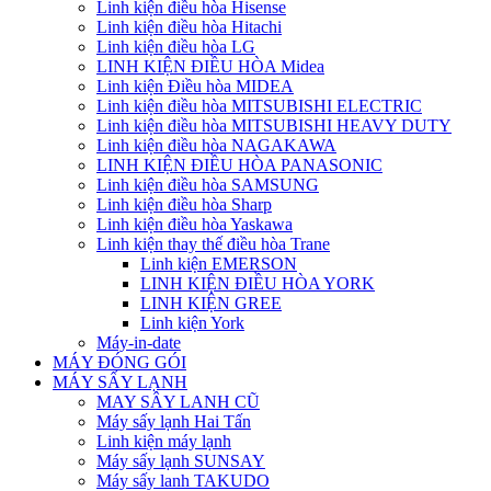
Linh kiện điều hòa Hisense
Linh kiện điều hòa Hitachi
Linh kiện điều hòa LG
LINH KIỆN ĐIỀU HÒA Midea
Linh kiện Điều hòa MIDEA
Linh kiện điều hòa MITSUBISHI ELECTRIC
Linh kiện điều hòa MITSUBISHI HEAVY DUTY
Linh kiện điều hòa NAGAKAWA
LINH KIỆN ĐIỀU HÒA PANASONIC
Linh kiện điều hòa SAMSUNG
Linh kiện điều hòa Sharp
Linh kiện điều hòa Yaskawa
Linh kiện thay thế điều hòa Trane
Linh kiện EMERSON
LINH KIỆN ĐIỀU HÒA YORK
LINH KIỆN GREE
Linh kiện York
Máy-in-date
MÁY ĐÓNG GÓI
MÁY SẤY LẠNH
MAY SÂY LANH CŨ
Máy sấy lạnh Hai Tấn
Linh kiện máy lạnh
Máy sấy lạnh SUNSAY
Máy sấy lanh TAKUDO