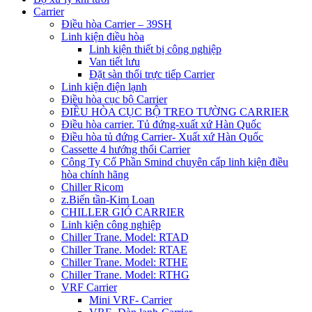
Carrier
Điều hòa Carrier – 39SH
Linh kiện điều hòa
Linh kiện thiết bị công nghiệp
Van tiết lưu
Đặt sàn thổi trực tiếp Carrier
Linh kiện điện lạnh
Điều hòa cục bộ Carrier
ĐIỀU HÒA CỤC BỘ TREO TƯỜNG CARRIER
Điều hòa carrier. Tủ đứng-xuất xứ Hàn Quốc
Điều hòa tủ đứng Carrier- Xuất xứ Hàn Quốc
Cassette 4 hướng thổi Carrier
Công Ty Cổ Phần Smind chuyên cấp linh kiện điều
hòa chính hãng
Chiller Ricom
z.Biến tần-Kim Loan
CHILLER GIÓ CARRIER
Linh kiện công nghiệp
Chiller Trane. Model: RTAD
Chiller Trane. Model: RTAE
Chiller Trane. Model: RTHE
Chiller Trane. Model: RTHG
VRF Carrier
Mini VRF- Carrier