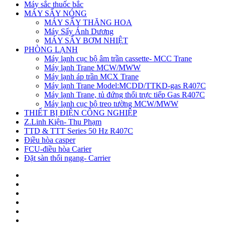
Máy sắc thuốc bắc
MÁY SẤY NÓNG
MÁY SẤY THĂNG HOA
Máy Sấy Ánh Dương
MÁY SẤY BƠM NHIỆT
PHÒNG LẠNH
Máy lạnh cục bộ âm trần cassette- MCC Trane
Máy lạnh Trane MCW/MWW
Máy lạnh áp trần MCX Trane
Máy lạnh Trane Model:MCDD/TTKD-gas R407C
Máy lạnh Trane, tủ đứng thổi trực tiếp Gas R407C
Máy lạnh cục bộ treo tường MCW/MWW
THIẾT BỊ ĐIỆN CÔNG NGHIỆP
Z.Linh Kiện- Thu Phạm
TTD & TTT Series 50 Hz R407C
Điều hòa casper
FCU-điều hòa Carier
Đặt sàn thổi ngang- Carrier