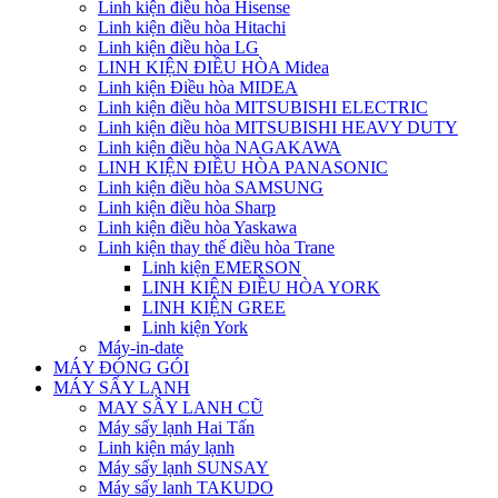
Linh kiện điều hòa Hisense
Linh kiện điều hòa Hitachi
Linh kiện điều hòa LG
LINH KIỆN ĐIỀU HÒA Midea
Linh kiện Điều hòa MIDEA
Linh kiện điều hòa MITSUBISHI ELECTRIC
Linh kiện điều hòa MITSUBISHI HEAVY DUTY
Linh kiện điều hòa NAGAKAWA
LINH KIỆN ĐIỀU HÒA PANASONIC
Linh kiện điều hòa SAMSUNG
Linh kiện điều hòa Sharp
Linh kiện điều hòa Yaskawa
Linh kiện thay thế điều hòa Trane
Linh kiện EMERSON
LINH KIỆN ĐIỀU HÒA YORK
LINH KIỆN GREE
Linh kiện York
Máy-in-date
MÁY ĐÓNG GÓI
MÁY SẤY LẠNH
MAY SÂY LANH CŨ
Máy sấy lạnh Hai Tấn
Linh kiện máy lạnh
Máy sấy lạnh SUNSAY
Máy sấy lanh TAKUDO