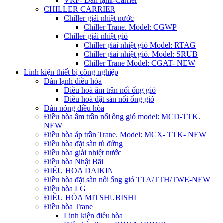
VRF- Dàn lạnh-Carrier
CHILLER CARRIER
Chiller giải nhiệt nước
Chiller Trane. Model: CGWP
Chiller giải nhiệt gió
Chiller giải nhiệt gió Model: RTAG
Chiller giải nhiệt gió. Model: SRUB
Chiller Trane Model: CGAT- NEW
Linh kiện thiết bị công nghiệp
Dàn lạnh điều hòa
Điều hoà âm trần nối ống gió
Điều hoà đặt sàn nối ống gió
Dàn nóng điều hòa
Điều hòa âm trần nối ống gió model: MCD-TTK.
NEW
Điều hòa áp trần Trane. Model: MCX- TTK- NEW
Điều hòa đặt sàn tủ đứng
Điều hòa giải nhiệt nước
Điều hòa Nhật Bãi
ĐIÊU HOA DAIKIN
Điều hòa đặt sàn nối ống gió TTA/TTH/TWE-NEW
Điều hòa LG
ĐIỀU HÒA MITSHUBISHI
Điều hòa Trane
Linh kiện điều hòa