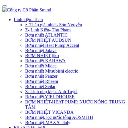
Linh kiện- Toan
z. Tháp giải nhiệt- Sơn Nguyễn
Z- Linh Kiện- Thu Phạm
Bơm nhiệt ATLANTIC
BƠM NHIỆT AUDSUN
Bơm nhiệt Heat Pump Accent
Bơm nhiệt Jakiva
BƠM NHIỆT jiko
Bơm nhiệt KAHAWA
Bơm nhiệt Midea
Bơm nhiệt Mitsubishi electric
Bơm nhiệt Panzer
Bơm nhiệt Rheem
Bơm nhiêt Seilar
Z. Linh phụ kiện- Anh Tuyết
Bơm nhiệt YIELDHOUSE
BƠM NHIÊT-HEAT PUMP, NƯỚC NÓNG TRUNG
TÂM
BƠM NHIỆT VICANDA
Bơm nhiệt, lọc nước tổng AOSMITH
Bơm nhiệt-MAXA- Italy
Bộ xử lý khí tươi