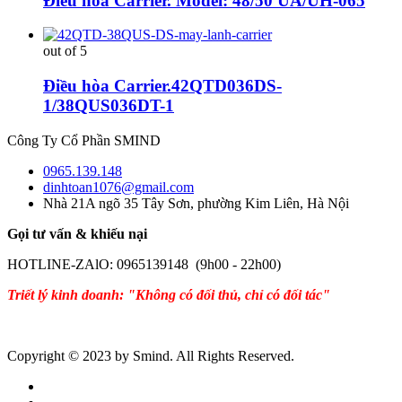
Điều hòa Carrier. Model: 48/50 UA/UH-065
out of 5
Điều hòa Carrier.42QTD036DS-
1/38QUS036DT-1
Công Ty Cổ Phần SMIND
0965.139.148
dinhtoan1076@gmail.com
Nhà 21A ngõ 35 Tây Sơn, phường Kim Liên, Hà Nội
Gọi tư vấn & khiếu nại
HOTLINE-ZAlO: 0965139148 (9h00 - 22h00)
Triết lý kinh doanh: "Không có đối thủ, chỉ có đối tác"
Copyright © 2023 by Smind. All Rights Reserved.