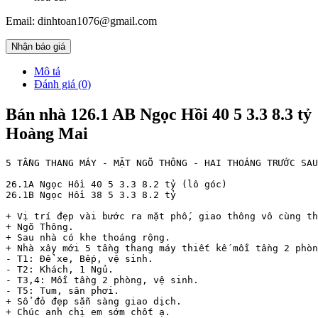
Email: dinhtoan1076@gmail.com
Nhận báo giá
Mô tả
Đánh giá (0)
Bán nhà 126.1 AB Ngọc Hồi 40 5 3.3 8.3 tỷ
Hoàng Mai
5 TẦNG THANG MÁY - MẶT NGÕ THÔNG - HAI THOÁNG TRƯỚC SAU
26.1A Ngọc Hồi 40 5 3.3 8.2 tỷ (lô góc)

26.1B Ngọc Hồi 38 5 3.3 8.2 tỷ

+ Vị trí đẹp vài bước ra mặt phố, giao thông vô cùng th
+ Ngõ Thông.

+ Sau nhà có khe thoáng rộng.

+ Nhà xây mới 5 tầng thang máy thiết kế mỗi tầng 2 phòn
- T1: Để xe, Bếp, vệ sinh.

- T2: Khách, 1 Ngủ.

- T3,4: Mỗi tầng 2 phòng, vệ sinh.

- T5: Tum, sân phơi.

+ Sổ đỏ đẹp sẵn sàng giao dịch.

+ Chúc anh chị em sớm chốt ạ.