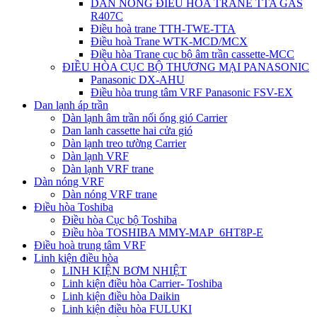
DÀN NÓNG ĐIỀU HÒA TRANE TTA GAS
R407C
Điều hoà trane TTH-TWE-TTA
Điều hoà Trane WTK-MCD/MCX
Điều hòa Trane cục bộ âm trần cassette-MCC
ĐIỀU HÒA CỤC BỘ THƯƠNG MẠI PANASONIC
Panasonic DX-AHU
Điều hòa trung tâm VRF Panasonic FSV-EX
Dan lạnh áp trần
Dàn lạnh âm trần nối ống gió Carrier
Dan lanh cassette hai cửa gió
Dàn lạnh treo tường Carrier
Dàn lạnh VRF
Dàn lạnh VRF trane
Dàn nóng VRF
Dàn nóng VRF trane
Điều hòa Toshiba
Điều hòa Cục bộ Toshiba
Điều hòa TOSHIBA MMY-MAP_6HT8P-E
Điều hoà trung tâm VRF
Linh kiện điều hòa
LINH KIỆN BƠM NHIỆT
Linh kiện điều hòa Carrier- Toshiba
Linh kiện điều hòa Daikin
Linh kiện điều hòa FULUKI