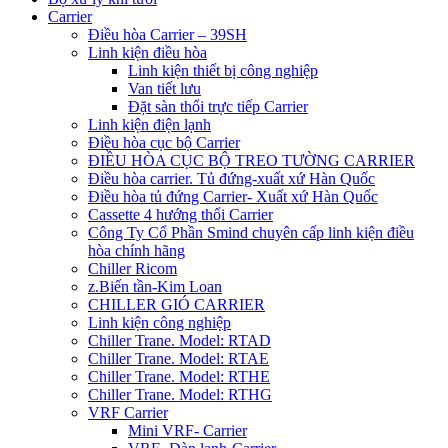
Carrier
Điều hòa Carrier – 39SH
Linh kiện điều hòa
Linh kiện thiết bị công nghiệp
Van tiết lưu
Đặt sàn thổi trực tiếp Carrier
Linh kiện điện lạnh
Điều hòa cục bộ Carrier
ĐIỀU HÒA CỤC BỘ TREO TƯỜNG CARRIER
Điều hòa carrier. Tủ đứng-xuất xứ Hàn Quốc
Điều hòa tủ đứng Carrier- Xuất xứ Hàn Quốc
Cassette 4 hướng thổi Carrier
Công Ty Cổ Phần Smind chuyên cấp linh kiện điều
hòa chính hãng
Chiller Ricom
z.Biến tần-Kim Loan
CHILLER GIÓ CARRIER
Linh kiện công nghiệp
Chiller Trane. Model: RTAD
Chiller Trane. Model: RTAE
Chiller Trane. Model: RTHE
Chiller Trane. Model: RTHG
VRF Carrier
Mini VRF- Carrier