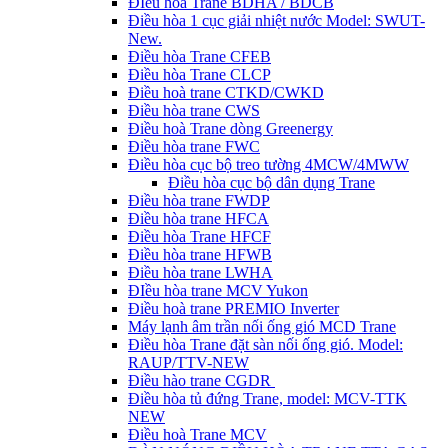
ĐIều hòa Trane BDHA / BDCB
Điều hòa 1 cục giải nhiệt nước Model: SWUT-
New.
Điều hòa Trane CFEB
Điều hòa Trane CLCP
Điều hoà trane CTKD/CWKD
Điều hòa trane CWS
Điều hoà Trane dòng Greenergy
Điều hòa trane FWC
Điều hòa cục bộ treo tường 4MCW/4MWW
Điều hòa cục bộ dân dụng Trane
Điều hòa trane FWDP
Điều hòa trane HFCA
Điều hòa Trane HFCF
Điều hòa trane HFWB
Điều hòa trane LWHA
ĐIều hòa trane MCV Yukon
Điều hoà trane PREMIO Inverter
Máy lạnh âm trần nối ống gió MCD Trane
Điều hòa Trane đặt sàn nối ống gió. Model:
RAUP/TTV-NEW
Điều hào trane CGDR
Điều hòa tủ đứng Trane, model: MCV-TTK
NEW
Điều hoà Trane MCV