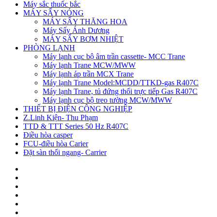
Máy sắc thuốc bắc
MÁY SẤY NÓNG
MÁY SẤY THĂNG HOA
Máy Sấy Ánh Dương
MÁY SẤY BƠM NHIỆT
PHÒNG LẠNH
Máy lạnh cục bộ âm trần cassette- MCC Trane
Máy lạnh Trane MCW/MWW
Máy lạnh áp trần MCX Trane
Máy lạnh Trane Model:MCDD/TTKD-gas R407C
Máy lạnh Trane, tủ đứng thổi trực tiếp Gas R407C
Máy lạnh cục bộ treo tường MCW/MWW
THIẾT BỊ ĐIỆN CÔNG NGHIỆP
Z.Linh Kiện- Thu Phạm
TTD & TTT Series 50 Hz R407C
Điều hòa casper
FCU-điều hòa Carier
Đặt sàn thổi ngang- Carrier