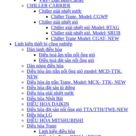
VRF- Dàn lạnh-Carrier
CHILLER CARRIER
Chiller giải nhiệt nước
Chiller Trane. Model: CGWP
Chiller giải nhiệt gió
Chiller giải nhiệt gió Model: RTAG
Chiller giải nhiệt gió. Model: SRUB
Chiller Trane Model: CGAT- NEW
Linh kiện thiết bị công nghiệp
Dàn lạnh điều hòa
Điều hoà âm trần nối ống gió
Điều hoà đặt sàn nối ống gió
Dàn nóng điều hòa
Điều hòa âm trần nối ống gió model: MCD-TTK.
NEW
Điều hòa áp trần Trane. Model: MCX- TTK- NEW
Điều hòa đặt sàn tủ đứng
Điều hòa giải nhiệt nước
Điều hòa Nhật Bãi
ĐIÊU HOA DAIKIN
Điều hòa đặt sàn nối ống gió TTA/TTH/TWE-NEW
Điều hòa LG
ĐIỀU HÒA MITSHUBISHI
Điều hòa Trane
Linh kiện điều hòa