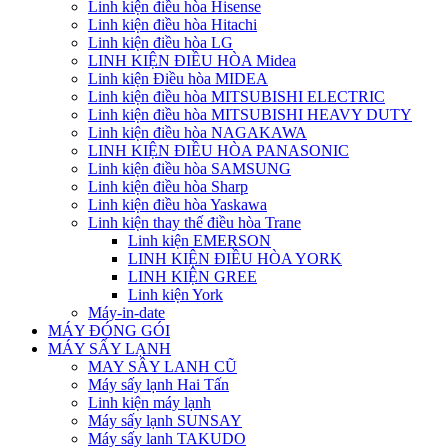
Linh kiện điều hòa Hisense
Linh kiện điều hòa Hitachi
Linh kiện điều hòa LG
LINH KIỆN ĐIỀU HÒA Midea
Linh kiện Điều hòa MIDEA
Linh kiện điều hòa MITSUBISHI ELECTRIC
Linh kiện điều hòa MITSUBISHI HEAVY DUTY
Linh kiện điều hòa NAGAKAWA
LINH KIỆN ĐIỀU HÒA PANASONIC
Linh kiện điều hòa SAMSUNG
Linh kiện điều hòa Sharp
Linh kiện điều hòa Yaskawa
Linh kiện thay thế điều hòa Trane
Linh kiện EMERSON
LINH KIỆN ĐIỀU HÒA YORK
LINH KIỆN GREE
Linh kiện York
Máy-in-date
MÁY ĐÓNG GÓI
MÁY SẤY LẠNH
MAY SÂY LANH CŨ
Máy sấy lạnh Hai Tấn
Linh kiện máy lạnh
Máy sấy lạnh SUNSAY
Máy sấy lanh TAKUDO