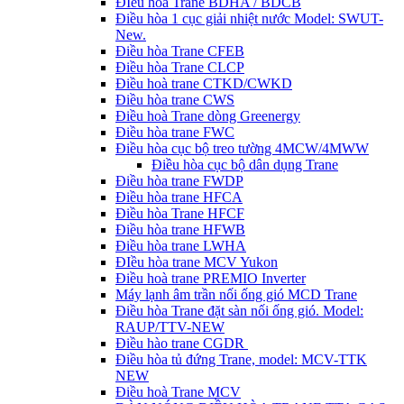
ĐIều hòa Trane BDHA / BDCB
Điều hòa 1 cục giải nhiệt nước Model: SWUT-
New.
Điều hòa Trane CFEB
Điều hòa Trane CLCP
Điều hoà trane CTKD/CWKD
Điều hòa trane CWS
Điều hoà Trane dòng Greenergy
Điều hòa trane FWC
Điều hòa cục bộ treo tường 4MCW/4MWW
Điều hòa cục bộ dân dụng Trane
Điều hòa trane FWDP
Điều hòa trane HFCA
Điều hòa Trane HFCF
Điều hòa trane HFWB
Điều hòa trane LWHA
ĐIều hòa trane MCV Yukon
Điều hoà trane PREMIO Inverter
Máy lạnh âm trần nối ống gió MCD Trane
Điều hòa Trane đặt sàn nối ống gió. Model:
RAUP/TTV-NEW
Điều hào trane CGDR
Điều hòa tủ đứng Trane, model: MCV-TTK
NEW
Điều hoà Trane MCV