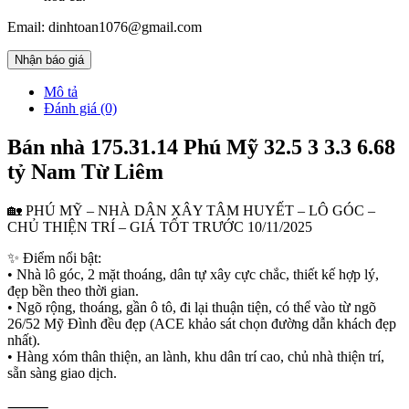
Email: dinhtoan1076@gmail.com
Nhận báo giá
Mô tả
Đánh giá (0)
Bán nhà 175.31.14 Phú Mỹ 32.5 3 3.3 6.68
tỷ Nam Từ Liêm
🏡 PHÚ MỸ – NHÀ DÂN XÂY TÂM HUYẾT – LÔ GÓC –
CHỦ THIỆN TRÍ – GIÁ TỐT TRƯỚC 10/11/2025
✨ Điểm nổi bật:
• Nhà lô góc, 2 mặt thoáng, dân tự xây cực chắc, thiết kế hợp lý,
đẹp bền theo thời gian.
• Ngõ rộng, thoáng, gần ô tô, đi lại thuận tiện, có thể vào từ ngõ
26/52 Mỹ Đình đều đẹp (ACE khảo sát chọn đường dẫn khách đẹp
nhất).
• Hàng xóm thân thiện, an lành, khu dân trí cao, chủ nhà thiện trí,
sẵn sàng giao dịch.
⸻