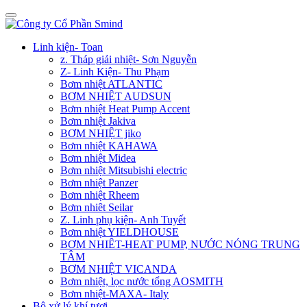
Linh kiện- Toan
z. Tháp giải nhiệt- Sơn Nguyễn
Z- Linh Kiện- Thu Phạm
Bơm nhiệt ATLANTIC
BƠM NHIỆT AUDSUN
Bơm nhiệt Heat Pump Accent
Bơm nhiệt Jakiva
BƠM NHIỆT jiko
Bơm nhiệt KAHAWA
Bơm nhiệt Midea
Bơm nhiệt Mitsubishi electric
Bơm nhiệt Panzer
Bơm nhiệt Rheem
Bơm nhiêt Seilar
Z. Linh phụ kiện- Anh Tuyết
Bơm nhiệt YIELDHOUSE
BƠM NHIÊT-HEAT PUMP, NƯỚC NÓNG TRUNG
TÂM
BƠM NHIỆT VICANDA
Bơm nhiệt, lọc nước tổng AOSMITH
Bơm nhiệt-MAXA- Italy
Bộ xử lý khí tươi