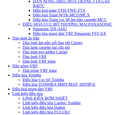
DÀN NÓNG ĐIỀU HÒA TRANE TTA GAS
R407C
Điều hoà trane TTH-TWE-TTA
Điều hoà Trane WTK-MCD/MCX
Điều hòa Trane cục bộ âm trần cassette-MCC
ĐIỀU HÒA CỤC BỘ THƯƠNG MẠI PANASONIC
Panasonic DX-AHU
Điều hòa trung tâm VRF Panasonic FSV-EX
Dan lạnh áp trần
Dàn lạnh âm trần nối ống gió Carrier
Dan lanh cassette hai cửa gió
Dàn lạnh treo tường Carrier
Dàn lạnh VRF
Dàn lạnh VRF trane
Dàn nóng VRF
Dàn nóng VRF trane
Điều hòa Toshiba
Điều hòa Cục bộ Toshiba
Điều hòa TOSHIBA MMY-MAP_6HT8P-E
Điều hoà trung tâm VRF
Linh kiện điều hòa
LINH KIỆN BƠM NHIỆT
Linh kiện điều hòa Carrier- Toshiba
Linh kiện điều hòa Daikin
Linh kiện điều hòa FULUKI