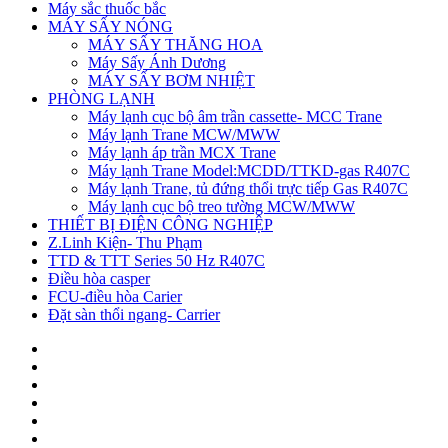
Máy sắc thuốc bắc
MÁY SẤY NÓNG
MÁY SẤY THĂNG HOA
Máy Sấy Ánh Dương
MÁY SẤY BƠM NHIỆT
PHÒNG LẠNH
Máy lạnh cục bộ âm trần cassette- MCC Trane
Máy lạnh Trane MCW/MWW
Máy lạnh áp trần MCX Trane
Máy lạnh Trane Model:MCDD/TTKD-gas R407C
Máy lạnh Trane, tủ đứng thổi trực tiếp Gas R407C
Máy lạnh cục bộ treo tường MCW/MWW
THIẾT BỊ ĐIỆN CÔNG NGHIỆP
Z.Linh Kiện- Thu Phạm
TTD & TTT Series 50 Hz R407C
Điều hòa casper
FCU-điều hòa Carier
Đặt sàn thổi ngang- Carrier