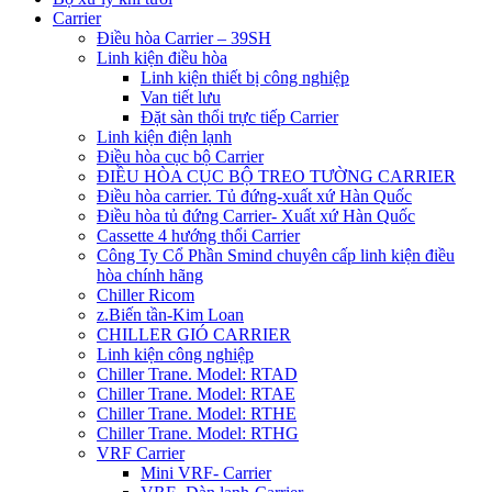
Carrier
Điều hòa Carrier – 39SH
Linh kiện điều hòa
Linh kiện thiết bị công nghiệp
Van tiết lưu
Đặt sàn thổi trực tiếp Carrier
Linh kiện điện lạnh
Điều hòa cục bộ Carrier
ĐIỀU HÒA CỤC BỘ TREO TƯỜNG CARRIER
Điều hòa carrier. Tủ đứng-xuất xứ Hàn Quốc
Điều hòa tủ đứng Carrier- Xuất xứ Hàn Quốc
Cassette 4 hướng thổi Carrier
Công Ty Cổ Phần Smind chuyên cấp linh kiện điều
hòa chính hãng
Chiller Ricom
z.Biến tần-Kim Loan
CHILLER GIÓ CARRIER
Linh kiện công nghiệp
Chiller Trane. Model: RTAD
Chiller Trane. Model: RTAE
Chiller Trane. Model: RTHE
Chiller Trane. Model: RTHG
VRF Carrier
Mini VRF- Carrier