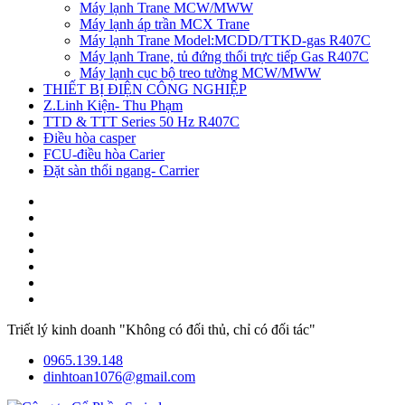
Máy lạnh Trane MCW/MWW
Máy lạnh áp trần MCX Trane
Máy lạnh Trane Model:MCDD/TTKD-gas R407C
Máy lạnh Trane, tủ đứng thổi trực tiếp Gas R407C
Máy lạnh cục bộ treo tường MCW/MWW
THIẾT BỊ ĐIỆN CÔNG NGHIỆP
Z.Linh Kiện- Thu Phạm
TTD & TTT Series 50 Hz R407C
Điều hòa casper
FCU-điều hòa Carier
Đặt sàn thổi ngang- Carrier
Triết lý kinh doanh "Không có đối thủ, chỉ có đối tác"
0965.139.148
dinhtoan1076@gmail.com