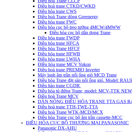
Điều hòa Trane CLCP
Điều hoà trane CTKD/CWKD
Điều hòa trane CWS
Điều hoà Trane dòng Greenergy
Điều hòa trane FWC
Điều hòa cục bộ treo tường 4MCW/4MWW
Điều hòa cục bộ dân dụng Trane
Điều hòa trane FWDP
Điều hòa trane HFCA
Điều hòa Trane HFCF
Điều hòa trane HFWB
Điều hòa trane LWHA
ĐIều hòa trane MCV Yukon
Điều hoà trane PREMIO Inverter
Máy lạnh âm trần nối ống gió MCD Trane
Điều hòa Trane đặt sàn nối ống gió. Model: R
Điều hào trane CGDR
Điều hòa tủ đứng Trane, model: MCV-TTK NEW
Điều hoà Trane MCV
DÀN NÓNG ĐIỀU HÒA TRANE TTA GAS R
Điều hoà trane TTH-TWE-TTA
Điều hoà Trane WTK-MCD/MCX
Điều hòa Trane cục bộ âm trần cassette-MCC
ĐIỀU HÒA CỤC BỘ THƯƠNG MẠI PANASONIC
Panasonic DX-AHU