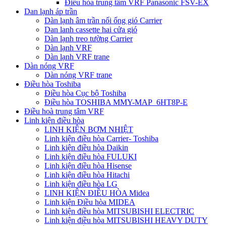
Điều hòa trung tâm VRF Panasonic FSV-EX
Dan lạnh áp trần
Dàn lạnh âm trần nối ống gió Carrier
Dan lanh cassette hai cửa gió
Dàn lạnh treo tường Carrier
Dàn lạnh VRF
Dàn lạnh VRF trane
Dàn nóng VRF
Dàn nóng VRF trane
Điều hòa Toshiba
Điều hòa Cục bộ Toshiba
Điều hòa TOSHIBA MMY-MAP_6HT8P-E
Điều hoà trung tâm VRF
Linh kiện điều hòa
LINH KIỆN BƠM NHIỆT
Linh kiện điều hòa Carrier- Toshiba
Linh kiện điều hòa Daikin
Linh kiện điều hòa FULUKI
Linh kiện điều hòa Hisense
Linh kiện điều hòa Hitachi
Linh kiện điều hòa LG
LINH KIỆN ĐIỀU HÒA Midea
Linh kiện Điều hòa MIDEA
Linh kiện điều hòa MITSUBISHI ELECTRIC
Linh kiện điều hòa MITSUBISHI HEAVY DUTY