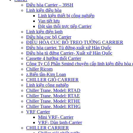
Điều hòa Carrier – 39SH
Linh kiện điều hòa
Linh kiện thiết bị công nghiệp
Van tiết lưu
Đặt sàn thổi trực tiếp Carrier
Linh kiện điện lạnh
Điều hòa cục bộ Carrier
ĐIỀU HÒA CỤC BỘ TREO TƯỜNG CARRIER
Điều hòa carrier. Tủ đứng-xuất xứ Hàn Quốc
Điều hòa tủ đứng Carrier- Xuất xứ Hàn Quốc
Cassette 4 hướng thổi Carrier
Công Ty Cổ Phần Smind chuyên cấp linh kiện điều hòa 
Chiller Ricom
z.Biến tần-Kim Loan
CHILLER GIÓ CARRIER
Linh kiện công nghiệp
Chiller Trane. Model: RTAD
Chiller Trane. Model: RTAE
Chiller Trane. Model: RTHE
Chiller Trane. Model: RTHG
VRF Carrier
Mini VRF- Carrier
VRF- Dàn lạnh-Carrier
CHILLER CARRIER