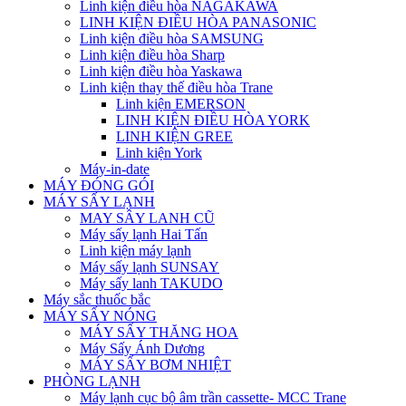
Linh kiện điều hòa NAGAKAWA
LINH KIỆN ĐIỀU HÒA PANASONIC
Linh kiện điều hòa SAMSUNG
Linh kiện điều hòa Sharp
Linh kiện điều hòa Yaskawa
Linh kiện thay thế điều hòa Trane
Linh kiện EMERSON
LINH KIỆN ĐIỀU HÒA YORK
LINH KIỆN GREE
Linh kiện York
Máy-in-date
MÁY ĐÓNG GÓI
MÁY SẤY LẠNH
MAY SÂY LANH CŨ
Máy sấy lạnh Hai Tấn
Linh kiện máy lạnh
Máy sấy lạnh SUNSAY
Máy sấy lanh TAKUDO
Máy sắc thuốc bắc
MÁY SẤY NÓNG
MÁY SẤY THĂNG HOA
Máy Sấy Ánh Dương
MÁY SẤY BƠM NHIỆT
PHÒNG LẠNH
Máy lạnh cục bộ âm trần cassette- MCC Trane