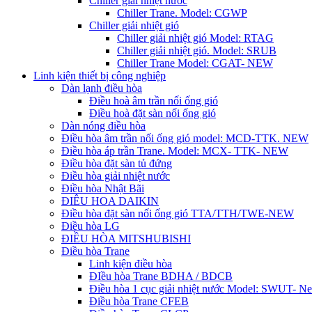
Chiller giải nhiệt nước
Chiller Trane. Model: CGWP
Chiller giải nhiệt gió
Chiller giải nhiệt gió Model: RTAG
Chiller giải nhiệt gió. Model: SRUB
Chiller Trane Model: CGAT- NEW
Linh kiện thiết bị công nghiệp
Dàn lạnh điều hòa
Điều hoà âm trần nối ống gió
Điều hoà đặt sàn nối ống gió
Dàn nóng điều hòa
Điều hòa âm trần nối ống gió model: MCD-TTK. NEW
Điều hòa áp trần Trane. Model: MCX- TTK- NEW
Điều hòa đặt sàn tủ đứng
Điều hòa giải nhiệt nước
Điều hòa Nhật Bãi
ĐIÊU HOA DAIKIN
Điều hòa đặt sàn nối ống gió TTA/TTH/TWE-NEW
Điều hòa LG
ĐIỀU HÒA MITSHUBISHI
Điều hòa Trane
Linh kiện điều hòa
ĐIều hòa Trane BDHA / BDCB
Điều hòa 1 cục giải nhiệt nước Model: SWUT- N
Điều hòa Trane CFEB