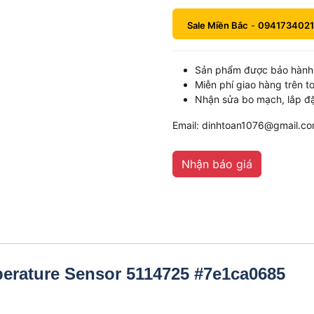
Sale Miền Bắc
-
0941734021
Sản phẩm được bảo hành 
Miễn phí giao hàng trên t
Nhận sửa bo mạch, lắp đặ
Email: dinhtoan1076@gmail.c
Nhận báo giá
erature Sensor 5114725 #7e1ca0685