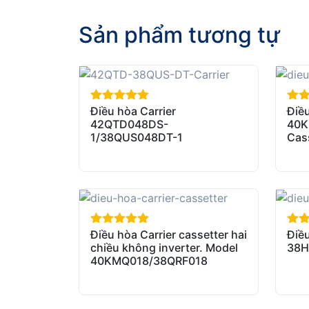
Sản phẩm tương tự
Điều hòa Carrier
Điều
out of 5
out 
42QTD048DS-
40K
1/38QUS048DT-1
Cas
Điều hòa Carrier cassetter hai
Điều
out of 5
out 
chiều không inverter. Model
38H
40KMQ018/38QRF018