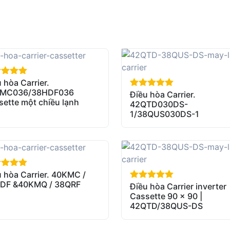
 hòa Carrier.
of 5
MC036/38HDF036
Điều hòa Carrier.
out of 5
sette một chiều lạnh
42QTD030DS-
1/38QUS030DS-1
 hòa Carrier. 40KMC /
of 5
DF &40KMQ / 38QRF
Điều hòa Carrier inverter
out of 5
Cassette 90 x 90 |
42QTD/38QUS-DS