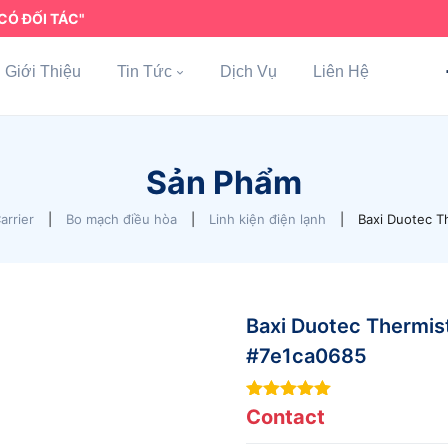
CÓ ĐỐI TÁC"
Giới Thiệu
Tin Tức
Dịch Vụ
Liên Hệ
Sản Phẩm
arrier
|
Bo mạch điều hòa
|
Linh kiện điện lạnh
|
Baxi Duotec T
Baxi Duotec Thermis
#7e1ca0685
9
out of 5
Contact