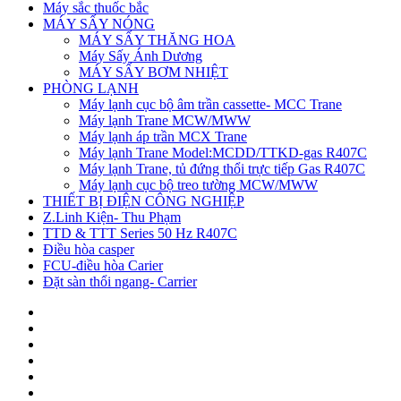
Máy sắc thuốc bắc
MÁY SẤY NÓNG
MÁY SẤY THĂNG HOA
Máy Sấy Ánh Dương
MÁY SẤY BƠM NHIỆT
PHÒNG LẠNH
Máy lạnh cục bộ âm trần cassette- MCC Trane
Máy lạnh Trane MCW/MWW
Máy lạnh áp trần MCX Trane
Máy lạnh Trane Model:MCDD/TTKD-gas R407C
Máy lạnh Trane, tủ đứng thổi trực tiếp Gas R407C
Máy lạnh cục bộ treo tường MCW/MWW
THIẾT BỊ ĐIỆN CÔNG NGHIỆP
Z.Linh Kiện- Thu Phạm
TTD & TTT Series 50 Hz R407C
Điều hòa casper
FCU-điều hòa Carier
Đặt sàn thổi ngang- Carrier