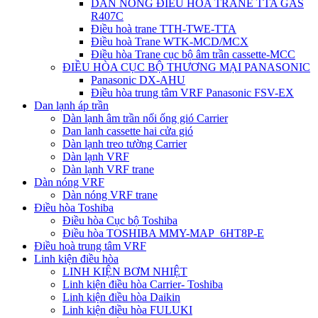
DÀN NÓNG ĐIỀU HÒA TRANE TTA GAS
R407C
Điều hoà trane TTH-TWE-TTA
Điều hoà Trane WTK-MCD/MCX
Điều hòa Trane cục bộ âm trần cassette-MCC
ĐIỀU HÒA CỤC BỘ THƯƠNG MẠI PANASONIC
Panasonic DX-AHU
Điều hòa trung tâm VRF Panasonic FSV-EX
Dan lạnh áp trần
Dàn lạnh âm trần nối ống gió Carrier
Dan lanh cassette hai cửa gió
Dàn lạnh treo tường Carrier
Dàn lạnh VRF
Dàn lạnh VRF trane
Dàn nóng VRF
Dàn nóng VRF trane
Điều hòa Toshiba
Điều hòa Cục bộ Toshiba
Điều hòa TOSHIBA MMY-MAP_6HT8P-E
Điều hoà trung tâm VRF
Linh kiện điều hòa
LINH KIỆN BƠM NHIỆT
Linh kiện điều hòa Carrier- Toshiba
Linh kiện điều hòa Daikin
Linh kiện điều hòa FULUKI