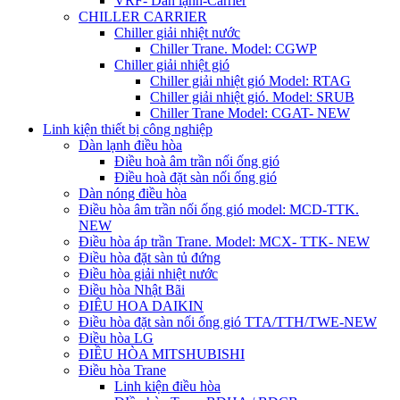
VRF- Dàn lạnh-Carrier
CHILLER CARRIER
Chiller giải nhiệt nước
Chiller Trane. Model: CGWP
Chiller giải nhiệt gió
Chiller giải nhiệt gió Model: RTAG
Chiller giải nhiệt gió. Model: SRUB
Chiller Trane Model: CGAT- NEW
Linh kiện thiết bị công nghiệp
Dàn lạnh điều hòa
Điều hoà âm trần nối ống gió
Điều hoà đặt sàn nối ống gió
Dàn nóng điều hòa
Điều hòa âm trần nối ống gió model: MCD-TTK.
NEW
Điều hòa áp trần Trane. Model: MCX- TTK- NEW
Điều hòa đặt sàn tủ đứng
Điều hòa giải nhiệt nước
Điều hòa Nhật Bãi
ĐIÊU HOA DAIKIN
Điều hòa đặt sàn nối ống gió TTA/TTH/TWE-NEW
Điều hòa LG
ĐIỀU HÒA MITSHUBISHI
Điều hòa Trane
Linh kiện điều hòa