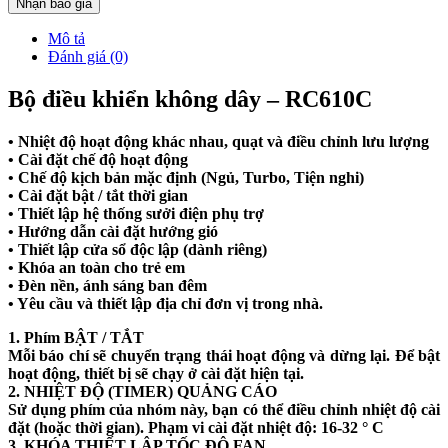
Nhận báo giá
Mô tả
Đánh giá (0)
Bộ điều khiển không dây – RC610C
• Nhiệt độ hoạt động khác nhau, quạt và điều chỉnh lưu lượng
• Cài đặt chế độ hoạt động
• Chế độ kịch bản mặc định (Ngủ, Turbo, Tiện nghi)
• Cài đặt bật / tắt thời gian
• Thiết lập hệ thống sưởi điện phụ trợ
• Hướng dẫn cài đặt hướng gió
• Thiết lập cửa sổ độc lập (dành riêng)
• Khóa an toàn cho trẻ em
• Đèn nền, ánh sáng ban đêm
• Yêu cầu và thiết lập địa chỉ đơn vị trong nhà.
1. Phím BẬT / TẮT
Mỗi báo chí sẽ chuyển trạng thái hoạt động và dừng lại. Để bật
hoạt động, thiết bị sẽ chạy ở cài đặt hiện tại.
2. NHIỆT ĐỘ (TIMER) QUẢNG CÁO
Sử dụng phím của nhóm này, bạn có thể điều chỉnh nhiệt độ cài
đặt (hoặc thời gian). Phạm vi cài đặt nhiệt độ: 16-32 ° C
3. KHÓA THIẾT LẬP TỐC ĐỘ FAN