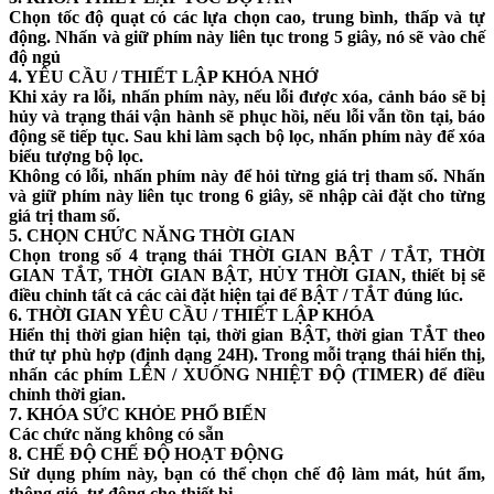
Chọn tốc độ quạt có các lựa chọn cao, trung bình, thấp và tự
động. Nhấn và giữ phím này liên tục trong 5 giây, nó sẽ vào chế
độ ngủ
4. YÊU CẦU / THIẾT LẬP KHÓA NHỚ
Khi xảy ra lỗi, nhấn phím này, nếu lỗi được xóa, cảnh báo sẽ bị
hủy và trạng thái vận hành sẽ phục hồi, nếu lỗi vẫn tồn tại, báo
động sẽ tiếp tục. Sau khi làm sạch bộ lọc, nhấn phím này để xóa
biểu tượng bộ lọc.
Không có lỗi, nhấn phím này để hỏi từng giá trị tham số. Nhấn
và giữ phím này liên tục trong 6 giây, sẽ nhập cài đặt cho từng
giá trị tham số.
5. CHỌN CHỨC NĂNG THỜI GIAN
Chọn trong số 4 trạng thái THỜI GIAN BẬT / TẮT, THỜI
GIAN TẮT, THỜI GIAN BẬT, HỦY THỜI GIAN, thiết bị sẽ
điều chỉnh tất cả các cài đặt hiện tại để BẬT / TẮT đúng lúc.
6. THỜI GIAN YÊU CẦU / THIẾT LẬP KHÓA
Hiển thị thời gian hiện tại, thời gian BẬT, thời gian TẮT theo
thứ tự phù hợp (định dạng 24H). Trong mỗi trạng thái hiển thị,
nhấn các phím LÊN / XUỐNG NHIỆT ĐỘ (TIMER) để điều
chỉnh thời gian.
7. KHÓA SỨC KHỎE PHỔ BIẾN
Các chức năng không có sẵn
8. CHẾ ĐỘ CHẾ ĐỘ HOẠT ĐỘNG
Sử dụng phím này, bạn có thể chọn chế độ làm mát, hút ẩm,
thông gió, tự động cho thiết bị.