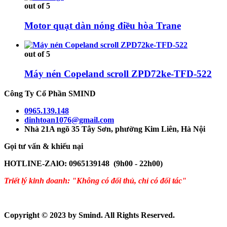
out of 5
Motor quạt dàn nóng điều hòa Trane
out of 5
Máy nén Copeland scroll ZPD72ke-TFD-522
Công Ty Cổ Phần SMIND
0965.139.148
dinhtoan1076@gmail.com
Nhà 21A ngõ 35 Tây Sơn, phường Kim Liên, Hà Nội
Gọi tư vấn & khiếu nại
HOTLINE-ZAlO: 0965139148 (9h00 - 22h00)
Triết lý kinh doanh: "Không có đối thủ, chỉ có đối tác"
Copyright © 2023 by Smind. All Rights Reserved.