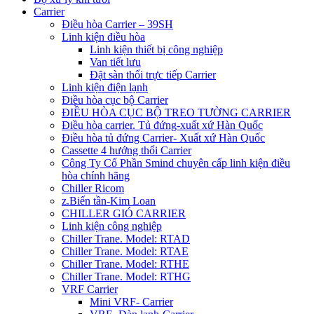
Carrier
Điều hòa Carrier – 39SH
Linh kiện điều hòa
Linh kiện thiết bị công nghiệp
Van tiết lưu
Đặt sàn thổi trực tiếp Carrier
Linh kiện điện lạnh
Điều hòa cục bộ Carrier
ĐIỀU HÒA CỤC BỘ TREO TƯỜNG CARRIER
Điều hòa carrier. Tủ đứng-xuất xứ Hàn Quốc
Điều hòa tủ đứng Carrier- Xuất xứ Hàn Quốc
Cassette 4 hướng thổi Carrier
Công Ty Cổ Phần Smind chuyên cấp linh kiện điều
hòa chính hãng
Chiller Ricom
z.Biến tần-Kim Loan
CHILLER GIÓ CARRIER
Linh kiện công nghiệp
Chiller Trane. Model: RTAD
Chiller Trane. Model: RTAE
Chiller Trane. Model: RTHE
Chiller Trane. Model: RTHG
VRF Carrier
Mini VRF- Carrier