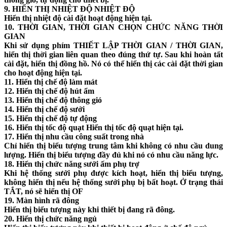
9. HIỂN THỊ NHIỆT ĐỘ NHIỆT ĐỘ
Hiển thị nhiệt độ cài đặt hoạt động hiện tại.
10. THỜI GIAN, THỜI GIAN CHỌN CHỨC NĂNG THỜI
GIAN
Khi sử dụng phím THIẾT LẬP THỜI GIAN / THỜI GIAN,
hiển thị thời gian liên quan theo đúng thứ tự. Sau khi hoàn tất
cài đặt, hiển thị đồng hồ. Nó có thể hiển thị các cài đặt thời gian
cho hoạt động hiện tại.
11. Hiển thị chế độ làm mát
12. Hiển thị chế độ hút ẩm
13. Hiển thị chế độ thông gió
14. Hiển thị chế độ sưởi
15. Hiển thị chế độ tự động
16. Hiển thị tốc độ quạt Hiển thị tốc độ quạt hiện tại.
17. Hiển thị nhu cầu công suất trong nhà
Chỉ hiển thị biểu tượng trung tâm khi không có nhu cầu dung
lượng. Hiển thị biểu tượng đầy đủ khi nó có nhu cầu năng lực.
18. Hiển thị chức năng sưởi ấm phụ trợ
Khi hệ thống sưởi phụ được kích hoạt, hiển thị biểu tượng,
không hiển thị nếu hệ thống sưởi phụ bị bất hoạt. Ở trạng thái
TẮT, nó sẽ hiển thị OF
19. Màn hình rã đông
Hiển thị biểu tượng này khi thiết bị đang rã đông.
20. Hiển thị chức năng ngủ