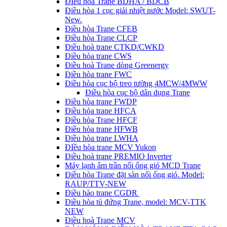
ĐIều hòa Trane BDHA / BDCB
Điều hòa 1 cục giải nhiệt nước Model: SWUT-
New.
Điều hòa Trane CFEB
Điều hòa Trane CLCP
Điều hoà trane CTKD/CWKD
Điều hòa trane CWS
Điều hoà Trane dòng Greenergy
Điều hòa trane FWC
Điều hòa cục bộ treo tường 4MCW/4MWW
Điều hòa cục bộ dân dụng Trane
Điều hòa trane FWDP
Điều hòa trane HFCA
Điều hòa Trane HFCF
Điều hòa trane HFWB
Điều hòa trane LWHA
ĐIều hòa trane MCV Yukon
Điều hoà trane PREMIO Inverter
Máy lạnh âm trần nối ống gió MCD Trane
Điều hòa Trane đặt sàn nối ống gió. Model:
RAUP/TTV-NEW
Điều hào trane CGDR
Điều hòa tủ đứng Trane, model: MCV-TTK
NEW
Điều hoà Trane MCV