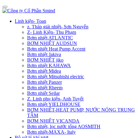
Linh kiện- Toan
z. Tháp giải nhiệt- Sơn Nguyễn
Z- Linh Kiện- Thu Phạm
Bơm nhiệt ATLANTIC
BƠM NHIỆT AUDSUN
Bơm nhiệt Heat Pump Accent
Bơm nhiệt Jakiva
BƠM NHIỆT jiko
Bơm nhiệt KAHAWA
Bơm nhiệt Midea
Bơm nhiệt Mitsubishi electric
Bơm nhiệt Panzer
Bơm nhiệt Rheem
Bơm nhiêt Seilar
Z. Linh phụ kiện- Anh Tuyết
Bơm nhiệt YIELDHOUSE
BƠM NHIÊT-HEAT PUMP, NƯỚC NÓNG TRUNG
TÂM
BƠM NHIỆT VICANDA
Bơm nhiệt, lọc nước tổng AOSMITH
Bơm nhiệt-MAXA- Italy
Bộ xử lý khí tươi