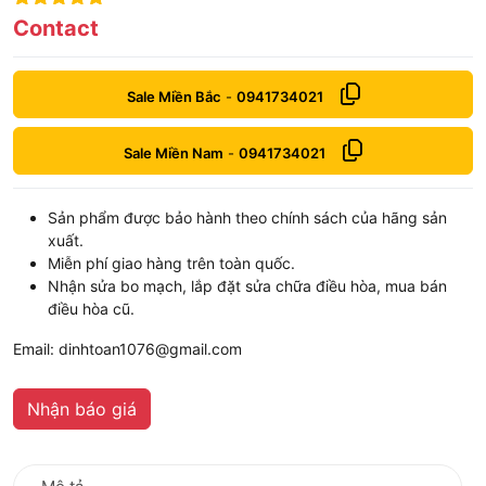
9
out of 5
Contact
Sale Miền Bắc
-
0941734021
Sale Miền Nam
-
0941734021
Sản phẩm được bảo hành theo chính sách của hãng sản
xuất.
Miễn phí giao hàng trên toàn quốc.
Nhận sửa bo mạch, lắp đặt sửa chữa điều hòa, mua bán
điều hòa cũ.
Email: dinhtoan1076@gmail.com
Nhận báo giá