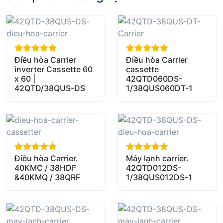
Điều hòa Carrier
Điều hòa Carrier
out of 5
out of 5
inverter Cassette 60
cassette
x 60 |
42QTD060DS-
42QTD/38QUS-DS
1/38QUS060DT-1
Điều hòa Carrier.
Máy lạnh carrier.
out of 5
out of 5
40KMC / 38HDF
42QTD012DS-
&40KMQ / 38QRF
1/38QUS012DS-1