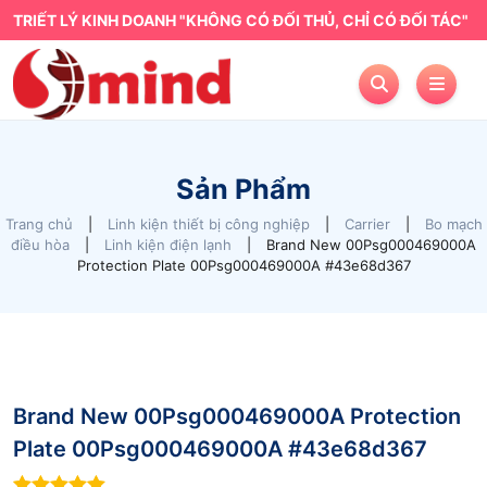
TRIẾT LÝ KINH DOANH "KHÔNG CÓ ĐỐI THỦ, CHỈ CÓ ĐỐI TÁC"
Sản Phẩm
Trang chủ
|
Linh kiện thiết bị công nghiệp
|
Carrier
|
Bo mạch
điều hòa
|
Linh kiện điện lạnh
|
Brand New 00Psg000469000A
Protection Plate 00Psg000469000A #43e68d367
Brand New 00Psg000469000A Protection
Plate 00Psg000469000A #43e68d367