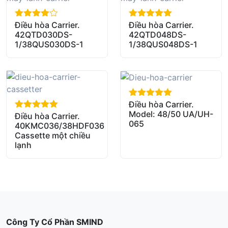
Điều hòa Carrier.
Điều hòa Carrier.
out of 5
out of 5
42QTD030DS-
42QTD048DS-
1/38QUS030DS-1
1/38QUS048DS-1
Điều hòa Carrier.
out of 5
Model: 48/50 UA/UH-
Điều hòa Carrier.
out of 5
065
40KMC036/38HDF036
Cassette một chiều
lạnh
Công Ty Cổ Phần SMIND