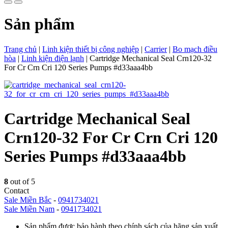
Sản phẩm
Trang chủ
|
Linh kiện thiết bị công nghiệp
|
Carrier
|
Bo mạch điều
hòa
|
Linh kiện điện lạnh
|
Cartridge Mechanical Seal Crn120-32
For Cr Crn Cri 120 Series Pumps #d33aaa4bb
Cartridge Mechanical Seal
Crn120-32 For Cr Crn Cri 120
Series Pumps #d33aaa4bb
8
out of 5
Contact
Sale Miền Bắc
-
0941734021
Sale Miền Nam
-
0941734021
Sản phẩm được bảo hành theo chính sách của hãng sản xuất.