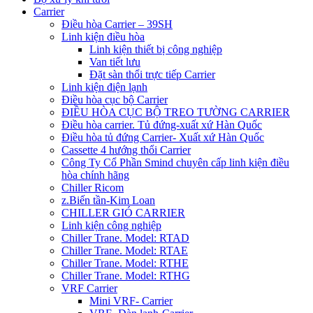
Carrier
Điều hòa Carrier – 39SH
Linh kiện điều hòa
Linh kiện thiết bị công nghiệp
Van tiết lưu
Đặt sàn thổi trực tiếp Carrier
Linh kiện điện lạnh
Điều hòa cục bộ Carrier
ĐIỀU HÒA CỤC BỘ TREO TƯỜNG CARRIER
Điều hòa carrier. Tủ đứng-xuất xứ Hàn Quốc
Điều hòa tủ đứng Carrier- Xuất xứ Hàn Quốc
Cassette 4 hướng thổi Carrier
Công Ty Cổ Phần Smind chuyên cấp linh kiện điều
hòa chính hãng
Chiller Ricom
z.Biến tần-Kim Loan
CHILLER GIÓ CARRIER
Linh kiện công nghiệp
Chiller Trane. Model: RTAD
Chiller Trane. Model: RTAE
Chiller Trane. Model: RTHE
Chiller Trane. Model: RTHG
VRF Carrier
Mini VRF- Carrier