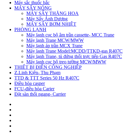
Máy sắc thuốc bắc
MÁY SẤY NÓNG
MÁY SẤY THĂNG HOA
Máy Sấy Ánh Dương
MÁY SẤY BƠM NHIỆT
PHÒNG LẠNH
Máy lạnh cục bộ âm trần cassette- MCC Trane
Máy lạnh Trane MCW/MWW
Máy lạnh áp trần MCX Trane
Máy lạnh Trane Model:MCDD/TTKD-gas R407C
Máy lạnh Trane, tủ đứng thổi trực tiếp Gas R407C
Máy lạnh cục bộ treo tường MCW/MWW
THIẾT BỊ ĐIỆN CÔNG NGHIỆP
Z.Linh Kiện- Thu Phạm
TTD & TTT Series 50 Hz R407C
Điều hòa casper
FCU-điều hòa Carier
Đặt sàn thổi ngang- Carrier