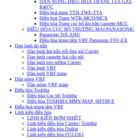
DÀN NÓNG ĐIỀU HÒA TRANE TTA GAS
R407C
Điều hoà trane TTH-TWE-TTA
Điều hoà Trane WTK-MCD/MCX
Điều hòa Trane cục bộ âm trần cassette-MCC
ĐIỀU HÒA CỤC BỘ THƯƠNG MẠI PANASONIC
Panasonic DX-AHU
Điều hòa trung tâm VRF Panasonic FSV-EX
Dan lạnh áp trần
Dàn lạnh âm trần nối ống gió Carrier
Dan lanh cassette hai cửa gió
Dàn lạnh treo tường Carrier
Dàn lạnh VRF
Dàn lạnh VRF trane
Dàn nóng VRF
Dàn nóng VRF trane
Điều hòa Toshiba
Điều hòa Cục bộ Toshiba
Điều hòa TOSHIBA MMY-MAP_6HT8P-E
Điều hoà trung tâm VRF
Linh kiện điều hòa
LINH KIỆN BƠM NHIỆT
Linh kiện điều hòa Carrier- Toshiba
Linh kiện điều hòa Daikin
Linh kiện điều hòa FULUKI