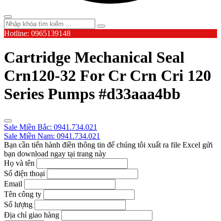
Hotline: 0965139148
Cartridge Mechanical Seal
Crn120-32 For Cr Crn Cri 120
Series Pumps #d33aaa4bb
Sale Miền Bắc: 0941.734.021
Sale Miền Nam: 0941.734.021
Bạn cần tiến hành điền thông tin để chúng tôi xuất ra file Excel gửi
bạn download ngay tại trang này
Họ và tên
Số điện thoại
Email
Tên công ty
Số lượng
Địa chỉ giao hàng