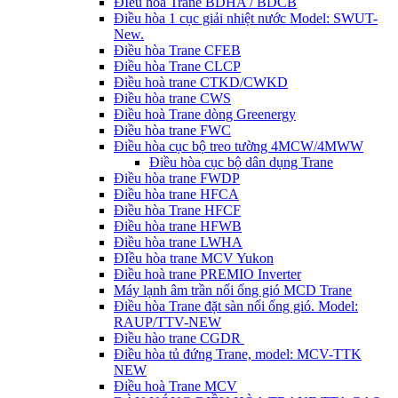
ĐIều hòa Trane BDHA / BDCB
Điều hòa 1 cục giải nhiệt nước Model: SWUT-
New.
Điều hòa Trane CFEB
Điều hòa Trane CLCP
Điều hoà trane CTKD/CWKD
Điều hòa trane CWS
Điều hoà Trane dòng Greenergy
Điều hòa trane FWC
Điều hòa cục bộ treo tường 4MCW/4MWW
Điều hòa cục bộ dân dụng Trane
Điều hòa trane FWDP
Điều hòa trane HFCA
Điều hòa Trane HFCF
Điều hòa trane HFWB
Điều hòa trane LWHA
ĐIều hòa trane MCV Yukon
Điều hoà trane PREMIO Inverter
Máy lạnh âm trần nối ống gió MCD Trane
Điều hòa Trane đặt sàn nối ống gió. Model:
RAUP/TTV-NEW
Điều hào trane CGDR
Điều hòa tủ đứng Trane, model: MCV-TTK
NEW
Điều hoà Trane MCV