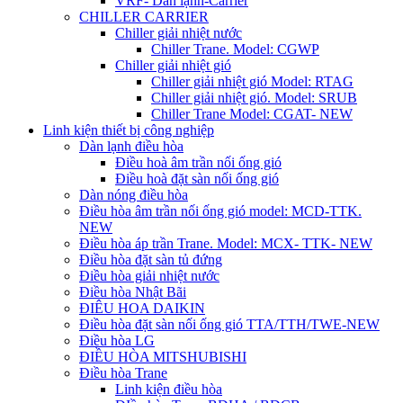
VRF- Dàn lạnh-Carrier
CHILLER CARRIER
Chiller giải nhiệt nước
Chiller Trane. Model: CGWP
Chiller giải nhiệt gió
Chiller giải nhiệt gió Model: RTAG
Chiller giải nhiệt gió. Model: SRUB
Chiller Trane Model: CGAT- NEW
Linh kiện thiết bị công nghiệp
Dàn lạnh điều hòa
Điều hoà âm trần nối ống gió
Điều hoà đặt sàn nối ống gió
Dàn nóng điều hòa
Điều hòa âm trần nối ống gió model: MCD-TTK.
NEW
Điều hòa áp trần Trane. Model: MCX- TTK- NEW
Điều hòa đặt sàn tủ đứng
Điều hòa giải nhiệt nước
Điều hòa Nhật Bãi
ĐIÊU HOA DAIKIN
Điều hòa đặt sàn nối ống gió TTA/TTH/TWE-NEW
Điều hòa LG
ĐIỀU HÒA MITSHUBISHI
Điều hòa Trane
Linh kiện điều hòa