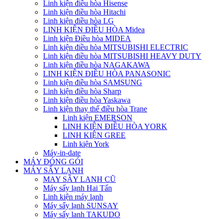
Linh kiện điều hòa Hisense
Linh kiện điều hòa Hitachi
Linh kiện điều hòa LG
LINH KIỆN ĐIỀU HÒA Midea
Linh kiện Điều hòa MIDEA
Linh kiện điều hòa MITSUBISHI ELECTRIC
Linh kiện điều hòa MITSUBISHI HEAVY DUTY
Linh kiện điều hòa NAGAKAWA
LINH KIỆN ĐIỀU HÒA PANASONIC
Linh kiện điều hòa SAMSUNG
Linh kiện điều hòa Sharp
Linh kiện điều hòa Yaskawa
Linh kiện thay thế điều hòa Trane
Linh kiện EMERSON
LINH KIỆN ĐIỀU HÒA YORK
LINH KIỆN GREE
Linh kiện York
Máy-in-date
MÁY ĐÓNG GÓI
MÁY SẤY LẠNH
MAY SÂY LANH CŨ
Máy sấy lạnh Hai Tấn
Linh kiện máy lạnh
Máy sấy lạnh SUNSAY
Máy sấy lanh TAKUDO