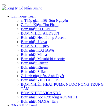
Linh kiện- Toan
z. Tháp giải nhiệt- Sơn Nguyễn
Z- Linh Kiện- Thu Phạm
Bơm nhiệt ATLANTIC
BƠM NHIỆT AUDSUN
Bơm nhiệt Heat Pump Accent
Bơm nhiệt Jakiva
BƠM NHIỆT jiko
Bơm nhiệt KAHAWA
Bơm nhiệt Midea
Bơm nhiệt Mitsubishi electric
Bơm nhiệt Panzer
Bơm nhiệt Rheem
Bơm nhiêt Seilar
Z. Linh phụ kiện- Anh Tuyết
Bơm nhiệt YIELDHOUSE
BƠM NHIÊT-HEAT PUMP, NƯỚC NÓNG TRUNG
TÂM
BƠM NHIỆT VICANDA
Bơm nhiệt, lọc nước tổng AOSMITH
Bơm nhiệt-MAXA- Italy
Bộ xử lý khí tươi