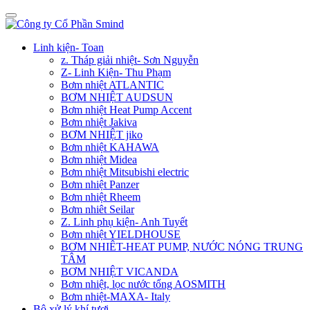
Linh kiện- Toan
z. Tháp giải nhiệt- Sơn Nguyễn
Z- Linh Kiện- Thu Phạm
Bơm nhiệt ATLANTIC
BƠM NHIỆT AUDSUN
Bơm nhiệt Heat Pump Accent
Bơm nhiệt Jakiva
BƠM NHIỆT jiko
Bơm nhiệt KAHAWA
Bơm nhiệt Midea
Bơm nhiệt Mitsubishi electric
Bơm nhiệt Panzer
Bơm nhiệt Rheem
Bơm nhiêt Seilar
Z. Linh phụ kiện- Anh Tuyết
Bơm nhiệt YIELDHOUSE
BƠM NHIÊT-HEAT PUMP, NƯỚC NÓNG TRUNG
TÂM
BƠM NHIỆT VICANDA
Bơm nhiệt, lọc nước tổng AOSMITH
Bơm nhiệt-MAXA- Italy
Bộ xử lý khí tươi