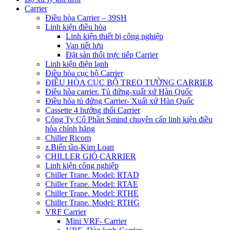
Carrier
Điều hòa Carrier – 39SH
Linh kiện điều hòa
Linh kiện thiết bị công nghiệp
Van tiết lưu
Đặt sàn thổi trực tiếp Carrier
Linh kiện điện lạnh
Điều hòa cục bộ Carrier
ĐIỀU HÒA CỤC BỘ TREO TƯỜNG CARRIER
Điều hòa carrier. Tủ đứng-xuất xứ Hàn Quốc
Điều hòa tủ đứng Carrier- Xuất xứ Hàn Quốc
Cassette 4 hướng thổi Carrier
Công Ty Cổ Phần Smind chuyên cấp linh kiện điều
hòa chính hãng
Chiller Ricom
z.Biến tần-Kim Loan
CHILLER GIÓ CARRIER
Linh kiện công nghiệp
Chiller Trane. Model: RTAD
Chiller Trane. Model: RTAE
Chiller Trane. Model: RTHE
Chiller Trane. Model: RTHG
VRF Carrier
Mini VRF- Carrier