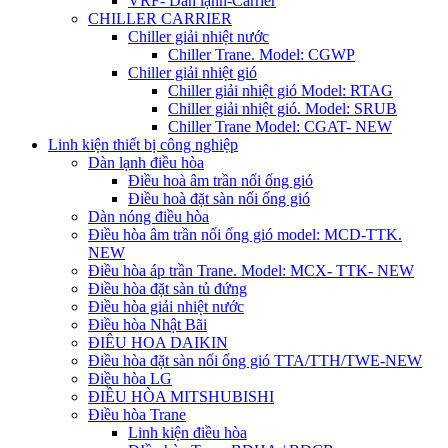
VRF- Dàn lạnh-Carrier
CHILLER CARRIER
Chiller giải nhiệt nước
Chiller Trane. Model: CGWP
Chiller giải nhiệt gió
Chiller giải nhiệt gió Model: RTAG
Chiller giải nhiệt gió. Model: SRUB
Chiller Trane Model: CGAT- NEW
Linh kiện thiết bị công nghiệp
Dàn lạnh điều hòa
Điều hoà âm trần nối ống gió
Điều hoà đặt sàn nối ống gió
Dàn nóng điều hòa
Điều hòa âm trần nối ống gió model: MCD-TTK.
NEW
Điều hòa áp trần Trane. Model: MCX- TTK- NEW
Điều hòa đặt sàn tủ đứng
Điều hòa giải nhiệt nước
Điều hòa Nhật Bãi
ĐIÊU HOA DAIKIN
Điều hòa đặt sàn nối ống gió TTA/TTH/TWE-NEW
Điều hòa LG
ĐIỀU HÒA MITSHUBISHI
Điều hòa Trane
Linh kiện điều hòa