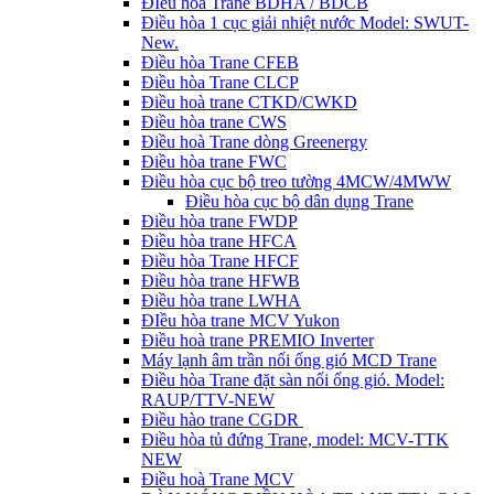
ĐIều hòa Trane BDHA / BDCB
Điều hòa 1 cục giải nhiệt nước Model: SWUT-
New.
Điều hòa Trane CFEB
Điều hòa Trane CLCP
Điều hoà trane CTKD/CWKD
Điều hòa trane CWS
Điều hoà Trane dòng Greenergy
Điều hòa trane FWC
Điều hòa cục bộ treo tường 4MCW/4MWW
Điều hòa cục bộ dân dụng Trane
Điều hòa trane FWDP
Điều hòa trane HFCA
Điều hòa Trane HFCF
Điều hòa trane HFWB
Điều hòa trane LWHA
ĐIều hòa trane MCV Yukon
Điều hoà trane PREMIO Inverter
Máy lạnh âm trần nối ống gió MCD Trane
Điều hòa Trane đặt sàn nối ống gió. Model:
RAUP/TTV-NEW
Điều hào trane CGDR
Điều hòa tủ đứng Trane, model: MCV-TTK
NEW
Điều hoà Trane MCV