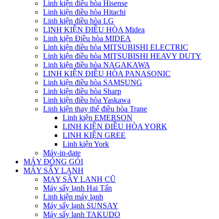
Linh kiện điều hòa Hisense
Linh kiện điều hòa Hitachi
Linh kiện điều hòa LG
LINH KIỆN ĐIỀU HÒA Midea
Linh kiện Điều hòa MIDEA
Linh kiện điều hòa MITSUBISHI ELECTRIC
Linh kiện điều hòa MITSUBISHI HEAVY DUTY
Linh kiện điều hòa NAGAKAWA
LINH KIỆN ĐIỀU HÒA PANASONIC
Linh kiện điều hòa SAMSUNG
Linh kiện điều hòa Sharp
Linh kiện điều hòa Yaskawa
Linh kiện thay thế điều hòa Trane
Linh kiện EMERSON
LINH KIỆN ĐIỀU HÒA YORK
LINH KIỆN GREE
Linh kiện York
Máy-in-date
MÁY ĐÓNG GÓI
MÁY SẤY LẠNH
MAY SÂY LANH CŨ
Máy sấy lạnh Hai Tấn
Linh kiện máy lạnh
Máy sấy lạnh SUNSAY
Máy sấy lanh TAKUDO