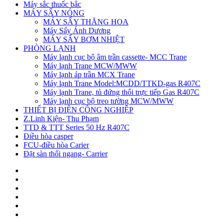
Máy sắc thuốc bắc
MÁY SẤY NÓNG
MÁY SẤY THĂNG HOA
Máy Sấy Ánh Dương
MÁY SẤY BƠM NHIỆT
PHÒNG LẠNH
Máy lạnh cục bộ âm trần cassette- MCC Trane
Máy lạnh Trane MCW/MWW
Máy lạnh áp trần MCX Trane
Máy lạnh Trane Model:MCDD/TTKD-gas R407C
Máy lạnh Trane, tủ đứng thổi trực tiếp Gas R407C
Máy lạnh cục bộ treo tường MCW/MWW
THIẾT BỊ ĐIỆN CÔNG NGHIỆP
Z.Linh Kiện- Thu Phạm
TTD & TTT Series 50 Hz R407C
Điều hòa casper
FCU-điều hòa Carier
Đặt sàn thổi ngang- Carrier