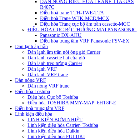
DÀN NÓNG ĐIỀU HÒA TRANE TTA GAS
R407C
Điều hoà trane TTH-TWE-TTA
Điều hoà Trane WTK-MCD/MCX
Điều hòa Trane cục bộ âm trần cassette-MCC
ĐIỀU HÒA CỤC BỘ THƯƠNG MẠI PANASONIC
Panasonic DX-AHU
Điều hòa trung tâm VRF Panasonic FSV-EX
Dan lạnh áp trần
Dàn lạnh âm trần nối ống gió Carrier
Dan lanh cassette hai cửa gió
Dàn lạnh treo tường Carrier
Dàn lạnh VRF
Dàn lạnh VRF trane
Dàn nóng VRF
Dàn nóng VRF trane
Điều hòa Toshiba
Điều hòa Cục bộ Toshiba
Điều hòa TOSHIBA MMY-MAP_6HT8P-E
Điều hoà trung tâm VRF
Linh kiện điều hòa
LINH KIỆN BƠM NHIỆT
Linh kiện điều hòa Carrier- Toshiba
Linh kiện điều hòa Daikin
Linh kiện điều hòa FULUKI