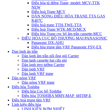
Điều hòa tủ đứng Trane, model: MCV-TTK
NEW
Điều hoà Trane MCV
DÀN NÓNG ĐIỀU HÒA TRANE TTA GAS
R407C
Điều hoà trane TTH-TWE-TTA
Điều hoà Trane WTK-MCD/MCX
Điều hòa Trane cục bộ âm trần cassette-MCC
ĐIỀU HÒA CỤC BỘ THƯƠNG MẠI PANASONIC
Panasonic DX-AHU
Điều hòa trung tâm VRF Panasonic FSV-EX
Dan lạnh áp trần
Dàn lạnh âm trần nối ống gió Carrier
Dan lanh cassette hai cửa gió
Dàn lạnh treo tường Carrier
Dàn lạnh VRF
Dàn lạnh VRF trane
Dàn nóng VRF
Dàn nóng VRF trane
Điều hòa Toshiba
Điều hòa Cục bộ Toshiba
Điều hòa TOSHIBA MMY-MAP_6HT8P-E
Điều hoà trung tâm VRF
Linh kiện điều hòa
LINH KIỆN BƠM NHIỆT