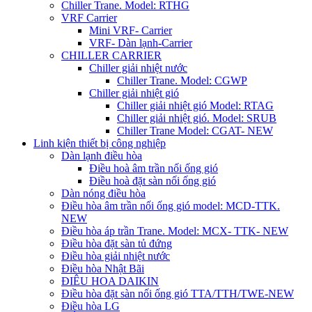
Chiller Trane. Model: RTHG
VRF Carrier
Mini VRF- Carrier
VRF- Dàn lạnh-Carrier
CHILLER CARRIER
Chiller giải nhiệt nước
Chiller Trane. Model: CGWP
Chiller giải nhiệt gió
Chiller giải nhiệt gió Model: RTAG
Chiller giải nhiệt gió. Model: SRUB
Chiller Trane Model: CGAT- NEW
Linh kiện thiết bị công nghiệp
Dàn lạnh điều hòa
Điều hoà âm trần nối ống gió
Điều hoà đặt sàn nối ống gió
Dàn nóng điều hòa
Điều hòa âm trần nối ống gió model: MCD-TTK.
NEW
Điều hòa áp trần Trane. Model: MCX- TTK- NEW
Điều hòa đặt sàn tủ đứng
Điều hòa giải nhiệt nước
Điều hòa Nhật Bãi
ĐIÊU HOA DAIKIN
Điều hòa đặt sàn nối ống gió TTA/TTH/TWE-NEW
Điều hòa LG