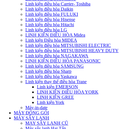
Linh kiện điều hòa Carrier- Toshiba
Linh kiện điều hòa Daikin
Linh kiện điều hòa FULUKI
Linh kiện điều hòa Hisense
Linh kiện điều hòa Hitachi
Linh kiện điều hòa LG
LINH KIỆN ĐIỀU HÒA Midea
Linh kiện Điều hòa MIDEA
Linh kiện điều hòa MITSUBISHI ELECTRIC
Linh kiện điều hòa MITSUBISHI HEAVY DUTY
Linh kiện điều hòa NAGAKAWA
LINH KIỆN ĐIỀU HÒA PANASONIC
Linh kiện điều hòa SAMSUNG
Linh kiện điều hòa Sharp
Linh kiện điều hòa Yaskawa
Linh kiện thay thế điều hòa Trane
Linh kiện EMERSON
LINH KIỆN ĐIỀU HÒA YORK
LINH KIỆN GREE
Linh kiện York
Máy-in-date
MÁY ĐÓNG GÓI
MÁY SẤY LẠNH
MAY SÂY LANH CŨ
Máy sấy lạnh Hai Tấn