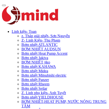
Linh kiện- Toan
z. Tháp giải nhiệt- Sơn Nguyễn
Z- Linh Kiện- Thu Phạm
Bơm nhiệt ATLANTIC
BƠM NHIỆT AUDSUN
Bơm nhiệt Heat Pump Accent
Bơm nhiệt Jakiva
BƠM NHIỆT jiko
Bơm nhiệt KAHAWA
Bơm nhiệt Midea
Bơm nhiệt Mitsubishi electric
Bơm nhiệt Panzer
Bơm nhiệt Rheem
Bơm nhiêt Seilar
Z. Linh phụ kiện- Anh Tuyết
Bơm nhiệt YIELDHOUSE
BƠM NHIÊT-HEAT PUMP, NƯỚC NÓNG TRUNG
TÂM