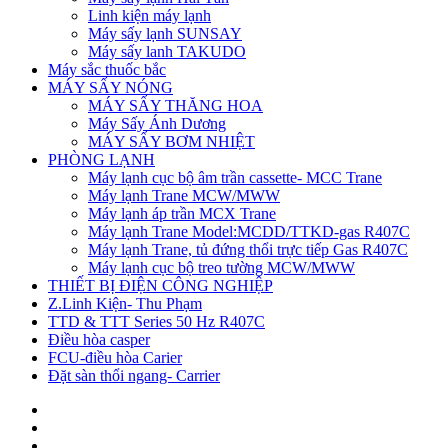
Linh kiện máy lạnh
Máy sấy lạnh SUNSAY
Máy sấy lanh TAKUDO
Máy sắc thuốc bắc
MÁY SẤY NÓNG
MÁY SẤY THĂNG HOA
Máy Sấy Ánh Dương
MÁY SẤY BƠM NHIỆT
PHÒNG LẠNH
Máy lạnh cục bộ âm trần cassette- MCC Trane
Máy lạnh Trane MCW/MWW
Máy lạnh áp trần MCX Trane
Máy lạnh Trane Model:MCDD/TTKD-gas R407C
Máy lạnh Trane, tủ đứng thổi trực tiếp Gas R407C
Máy lạnh cục bộ treo tường MCW/MWW
THIẾT BỊ ĐIỆN CÔNG NGHIỆP
Z.Linh Kiện- Thu Phạm
TTD & TTT Series 50 Hz R407C
Điều hòa casper
FCU-điều hòa Carier
Đặt sàn thổi ngang- Carrier