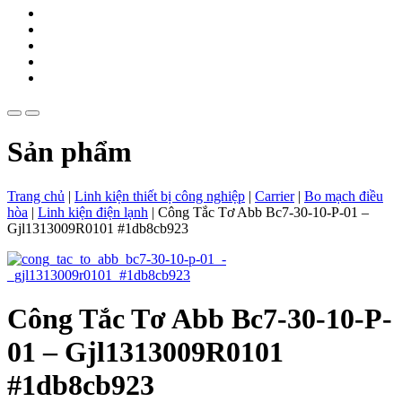
Sản phẩm
Trang chủ
|
Linh kiện thiết bị công nghiệp
|
Carrier
|
Bo mạch điều
hòa
|
Linh kiện điện lạnh
|
Công Tắc Tơ Abb Bc7-30-10-P-01 –
Gjl1313009R0101 #1db8cb923
Công Tắc Tơ Abb Bc7-30-10-P-
01 – Gjl1313009R0101
#1db8cb923