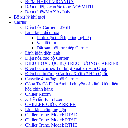
BƠM NHIỆT VICANDA
Bơm nhiệt, lọc nước tổng AOSMITH
Bơm nhiệt-MAXA- Italy
Bộ xử lý khí tươi
Carrier
Điều hòa Carrier – 39SH
Linh kiện điều hòa
Linh kiện thiết bị công nghiệp
Van tiết lưu
Đặt sàn thổi trực tiếp Carrier
Linh kiện điện lạnh
Điều hòa cục bộ Carrier
ĐIỀU HÒA CỤC BỘ TREO TƯỜNG CARRIER
Điều hòa carrier. Tủ đứng-xuất xứ Hàn Quốc
Điều hòa tủ đứng Carrier- Xuất xứ Hàn Quốc
Cassette 4 hướng thổi Carrier
Công Ty Cổ Phần Smind chuyên cấp linh kiện điều
hòa chính hãng
Chiller Ricom
z.Biến tần-Kim Loan
CHILLER GIÓ CARRIER
Linh kiện công nghiệp
Chiller Trane. Model: RTAD
Chiller Trane. Model: RTAE
Chiller Trane. Model: RTHE