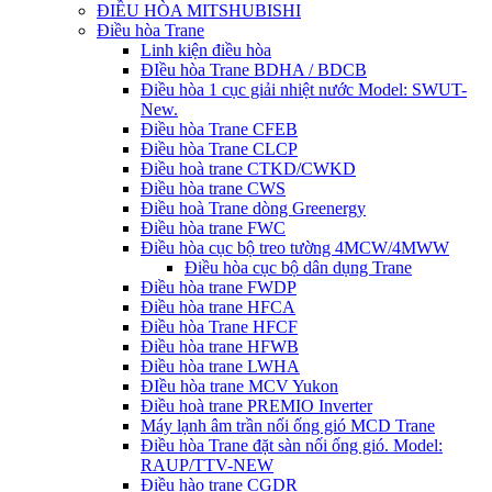
ĐIỀU HÒA MITSHUBISHI
Điều hòa Trane
Linh kiện điều hòa
ĐIều hòa Trane BDHA / BDCB
Điều hòa 1 cục giải nhiệt nước Model: SWUT-
New.
Điều hòa Trane CFEB
Điều hòa Trane CLCP
Điều hoà trane CTKD/CWKD
Điều hòa trane CWS
Điều hoà Trane dòng Greenergy
Điều hòa trane FWC
Điều hòa cục bộ treo tường 4MCW/4MWW
Điều hòa cục bộ dân dụng Trane
Điều hòa trane FWDP
Điều hòa trane HFCA
Điều hòa Trane HFCF
Điều hòa trane HFWB
Điều hòa trane LWHA
ĐIều hòa trane MCV Yukon
Điều hoà trane PREMIO Inverter
Máy lạnh âm trần nối ống gió MCD Trane
Điều hòa Trane đặt sàn nối ống gió. Model:
RAUP/TTV-NEW
Điều hào trane CGDR