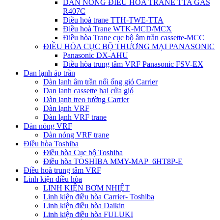
DÀN NÓNG ĐIỀU HÒA TRANE TTA GAS
R407C
Điều hoà trane TTH-TWE-TTA
Điều hoà Trane WTK-MCD/MCX
Điều hòa Trane cục bộ âm trần cassette-MCC
ĐIỀU HÒA CỤC BỘ THƯƠNG MẠI PANASONIC
Panasonic DX-AHU
Điều hòa trung tâm VRF Panasonic FSV-EX
Dan lạnh áp trần
Dàn lạnh âm trần nối ống gió Carrier
Dan lanh cassette hai cửa gió
Dàn lạnh treo tường Carrier
Dàn lạnh VRF
Dàn lạnh VRF trane
Dàn nóng VRF
Dàn nóng VRF trane
Điều hòa Toshiba
Điều hòa Cục bộ Toshiba
Điều hòa TOSHIBA MMY-MAP_6HT8P-E
Điều hoà trung tâm VRF
Linh kiện điều hòa
LINH KIỆN BƠM NHIỆT
Linh kiện điều hòa Carrier- Toshiba
Linh kiện điều hòa Daikin
Linh kiện điều hòa FULUKI