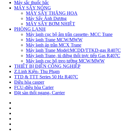
Máy sắc thuốc bắc
MÁY SẤY NÓNG
MÁY SẤY THĂNG HOA
Máy Sấy Ánh Dương
MÁY SẤY BƠM NHIỆT
PHÒNG LẠNH
Máy lạnh cục bộ âm trần cassette- MCC Trane
Máy lạnh Trane MCW/MWW
Máy lạnh áp trần MCX Trane
Máy lạnh Trane Model:MCDD/TTKD-gas R407C
Máy lạnh Trane, tủ đứng thổi trực tiếp Gas R407C
Máy lạnh cục bộ treo tường MCW/MWW
THIẾT BỊ ĐIỆN CÔNG NGHIỆP
Z.Linh Kiện- Thu Phạm
TTD & TTT Series 50 Hz R407C
Điều hòa casper
FCU-điều hòa Carier
Đặt sàn thổi ngang- Carrier