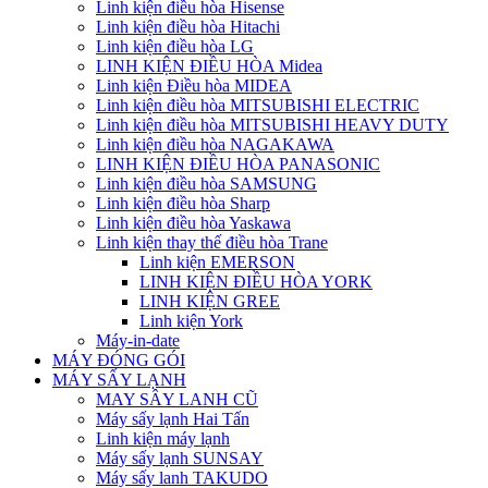
Linh kiện điều hòa Hisense
Linh kiện điều hòa Hitachi
Linh kiện điều hòa LG
LINH KIỆN ĐIỀU HÒA Midea
Linh kiện Điều hòa MIDEA
Linh kiện điều hòa MITSUBISHI ELECTRIC
Linh kiện điều hòa MITSUBISHI HEAVY DUTY
Linh kiện điều hòa NAGAKAWA
LINH KIỆN ĐIỀU HÒA PANASONIC
Linh kiện điều hòa SAMSUNG
Linh kiện điều hòa Sharp
Linh kiện điều hòa Yaskawa
Linh kiện thay thế điều hòa Trane
Linh kiện EMERSON
LINH KIỆN ĐIỀU HÒA YORK
LINH KIỆN GREE
Linh kiện York
Máy-in-date
MÁY ĐÓNG GÓI
MÁY SẤY LẠNH
MAY SÂY LANH CŨ
Máy sấy lạnh Hai Tấn
Linh kiện máy lạnh
Máy sấy lạnh SUNSAY
Máy sấy lanh TAKUDO