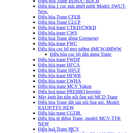
ĐIều hòa Trane BDHA / BDCB
Điều hòa 1 cục giải nhiệt nước Model: SWUT-
New.
Điều hòa Trane CFEB
Điều hòa Trane CLCP
Điều hoà trane CTKD/CWKD
Điều hòa trane CWS
Điều hoà Trane dòng Greenergy
Điều hòa trane FWC
Điều hòa cục bộ treo tường 4MCW/4MWW
Điều hòa cục bộ dân dụng Trane
Điều hòa trane FWDP
Điều hòa trane HFCA
Điều hòa Trane HFCF
Điều hòa trane HFWB
Điều hòa trane LWHA
ĐIều hòa trane MCV Yukon
Điều hoà trane PREMIO Inverter
Máy lạnh âm trần nối ống gió MCD Trane
Điều hòa Trane đặt sàn nối ống gió. Model:
RAUP/TTV-NEW
Điều hào trane CGDR
Điều hòa tủ đứng Trane, model: MCV-TTK
NEW
Điều hoà Trane MCV