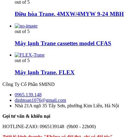
out of 5
Điều hòa Trane. 4MXW/4MYW 9-24 MBH
out of 5
Máy lạnh Trane cassettes model CFAS
out of 5
Máy lạnh Trane. FLEX
Công Ty Cổ Phần SMIND
0965.139.148
dinhtoan1076@gmail.com
Nhà 21A ngõ 35 Tây Sơn, phường Kim Liên, Hà Nội
Gọi tư vấn & khiếu nại
HOTLINE-ZAlO: 0965139148 (9h00 - 22h00)
Triết lý kinh doanh: "Không có đối thủ, chỉ có đối tác"