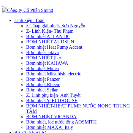
Linh kiện- Toan
z. Tháp giải nhiệt- Sơn Nguyễn
Z- Linh Kiện- Thu Phạm
Bơm nhiệt ATLANTIC
BƠM NHIỆT AUDSUN
Bơm nhiệt Heat Pump Accent
Bơm nhiệt Jakiva
BƠM NHIỆT jiko
Bơm nhiệt KAHAWA
Bơm nhiệt Midea
Bơm nhiệt Mitsubishi electric
Bơm nhiệt Panzer
Bơm nhiệt Rheem
Bơm nhiêt Seilar
Z. Linh phụ kiện- Anh Tuyết
Bơm nhiệt YIELDHOUSE
BƠM NHIÊT-HEAT PUMP, NƯỚC NÓNG TRUNG
TÂM
BƠM NHIỆT VICANDA
Bơm nhiệt, lọc nước tổng AOSMITH
Bơm nhiệt-MAXA- Italy
Bộ xử lý khí tươi