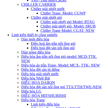
VRF- Dàn lạnh-Carrier
CHILLER CARRIER
Chiller giải nhiệt nước
Chiller Trane. Model: CGWP
Chiller giải nhiệt gió
Chiller giải nhiệt gió Model: RTAG
Chiller giải nhiệt gió. Model: SRUB
Chiller Trane Model: CGAT- NEW
Linh kiện thiết bị công nghiệp
Dàn lạnh điều hòa
Điều hoà âm trần nối ống gió
Điều hoà đặt sàn nối ống gió
Dàn nóng điều hòa
Điều hòa âm trần nối ống gió model: MCD-TTK.
NEW
Điều hòa áp trần Trane. Model: MCX- TTK- NEW
Điều hòa đặt sàn tủ đứng
Điều hòa giải nhiệt nước
Điều hòa Nhật Bãi
ĐIÊU HOA DAIKIN
Điều hòa đặt sàn nối ống gió TTA/TTH/TWE-NEW
Điều hòa LG
ĐIỀU HÒA MITSHUBISHI
Điều hòa Trane
Linh kiện điều hòa