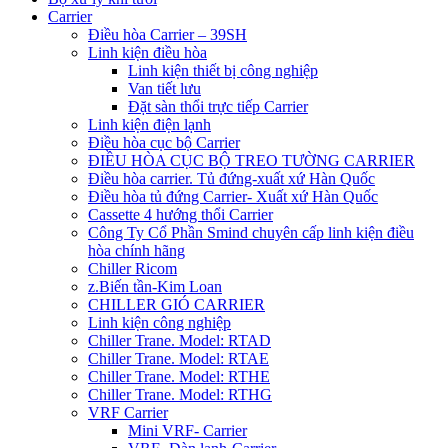
Carrier
Điều hòa Carrier – 39SH
Linh kiện điều hòa
Linh kiện thiết bị công nghiệp
Van tiết lưu
Đặt sàn thổi trực tiếp Carrier
Linh kiện điện lạnh
Điều hòa cục bộ Carrier
ĐIỀU HÒA CỤC BỘ TREO TƯỜNG CARRIER
Điều hòa carrier. Tủ đứng-xuất xứ Hàn Quốc
Điều hòa tủ đứng Carrier- Xuất xứ Hàn Quốc
Cassette 4 hướng thổi Carrier
Công Ty Cổ Phần Smind chuyên cấp linh kiện điều
hòa chính hãng
Chiller Ricom
z.Biến tần-Kim Loan
CHILLER GIÓ CARRIER
Linh kiện công nghiệp
Chiller Trane. Model: RTAD
Chiller Trane. Model: RTAE
Chiller Trane. Model: RTHE
Chiller Trane. Model: RTHG
VRF Carrier
Mini VRF- Carrier