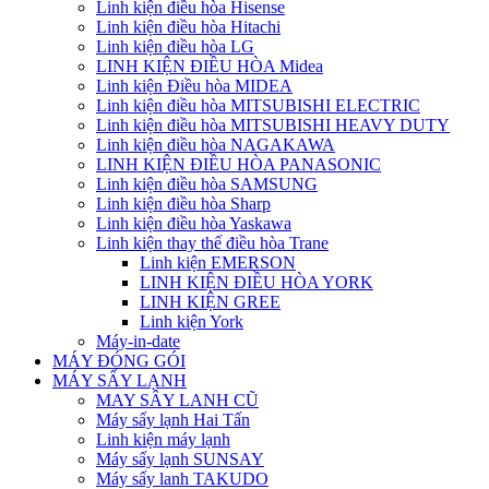
Linh kiện điều hòa Hisense
Linh kiện điều hòa Hitachi
Linh kiện điều hòa LG
LINH KIỆN ĐIỀU HÒA Midea
Linh kiện Điều hòa MIDEA
Linh kiện điều hòa MITSUBISHI ELECTRIC
Linh kiện điều hòa MITSUBISHI HEAVY DUTY
Linh kiện điều hòa NAGAKAWA
LINH KIỆN ĐIỀU HÒA PANASONIC
Linh kiện điều hòa SAMSUNG
Linh kiện điều hòa Sharp
Linh kiện điều hòa Yaskawa
Linh kiện thay thế điều hòa Trane
Linh kiện EMERSON
LINH KIỆN ĐIỀU HÒA YORK
LINH KIỆN GREE
Linh kiện York
Máy-in-date
MÁY ĐÓNG GÓI
MÁY SẤY LẠNH
MAY SÂY LANH CŨ
Máy sấy lạnh Hai Tấn
Linh kiện máy lạnh
Máy sấy lạnh SUNSAY
Máy sấy lanh TAKUDO