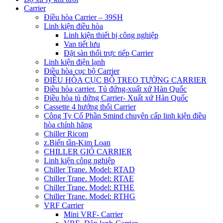
Carrier
Điều hòa Carrier – 39SH
Linh kiện điều hòa
Linh kiện thiết bị công nghiệp
Van tiết lưu
Đặt sàn thổi trực tiếp Carrier
Linh kiện điện lạnh
Điều hòa cục bộ Carrier
ĐIỀU HÒA CỤC BỘ TREO TƯỜNG CARRIER
Điều hòa carrier. Tủ đứng-xuất xứ Hàn Quốc
Điều hòa tủ đứng Carrier- Xuất xứ Hàn Quốc
Cassette 4 hướng thổi Carrier
Công Ty Cổ Phần Smind chuyên cấp linh kiện điều
hòa chính hãng
Chiller Ricom
z.Biến tần-Kim Loan
CHILLER GIÓ CARRIER
Linh kiện công nghiệp
Chiller Trane. Model: RTAD
Chiller Trane. Model: RTAE
Chiller Trane. Model: RTHE
Chiller Trane. Model: RTHG
VRF Carrier
Mini VRF- Carrier