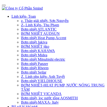
Linh kiện- Toan
z. Tháp giải nhiệt- Sơn Nguyễn
Z- Linh Kiện- Thu Phạm
Bơm nhiệt ATLANTIC
BƠM NHIỆT AUDSUN
Bơm nhiệt Heat Pump Accent
Bơm nhiệt Jakiva
BƠM NHIỆT jiko
Bơm nhiệt KAHAWA
Bơm nhiệt Midea
Bơm nhiệt Mitsubishi electric
Bơm nhiệt Panzer
Bơm nhiệt Rheem
Bơm nhiêt Seilar
Z. Linh phụ kiện- Anh Tuyết
Bơm nhiệt YIELDHOUSE
BƠM NHIÊT-HEAT PUMP, NƯỚC NÓNG TRUNG
TÂM
BƠM NHIỆT VICANDA
Bơm nhiệt, lọc nước tổng AOSMITH
Bơm nhiệt-MAXA- Italy
Bộ xử lý khí tươi