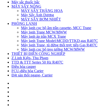
Máy sắc thuốc bắc
MÁY SẤY NÓNG
MÁY SẤY THĂNG HOA
Máy Sấy Ánh Dương
MÁY SẤY BƠM NHIỆT
PHÒNG LẠNH
Máy lạnh cục bộ âm trần cassette- MCC Trane
Máy lạnh Trane MCW/MWW
Máy lạnh áp trần MCX Trane
Máy lạnh Trane Model:MCDD/TTKD-gas R407C
Máy lạnh Trane, tủ đứng thổi trực tiếp Gas R407C
Máy lạnh cục bộ treo tường MCW/MWW
THIẾT BỊ ĐIỆN CÔNG NGHIỆP
Z.Linh Kiện- Thu Phạm
TTD & TTT Series 50 Hz R407C
Điều hòa casper
FCU-điều hòa Carier
Đặt sàn thổi ngang- Carrier