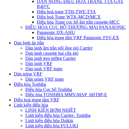
DÀN NÓNG ĐIỀU HÒA TRANE TTA GAS
R407C
Điều hoà trane TTH-TWE-TTA
Điều hoà Trane WTK-MCD/MCX
Điều hòa Trane cục bộ âm trần cassette-MCC
ĐIỀU HÒA CỤC BỘ THƯƠNG MẠI PANASONIC
Panasonic DX-AHU
Điều hòa trung tâm VRF Panasonic FSV-EX
Dan lạnh áp trần
Dàn lạnh âm trần nối ống gió Carrier
Dan lanh cassette hai cửa gió
Dàn lạnh treo tường Carrier
Dàn lạnh VRF
Dàn lạnh VRF trane
Dàn nóng VRF
Dàn nóng VRF trane
Điều hòa Toshiba
Điều hòa Cục bộ Toshiba
Điều hòa TOSHIBA MMY-MAP_6HT8P-E
Điều hoà trung tâm VRF
Linh kiện điều hòa
LINH KIỆN BƠM NHIỆT
Linh kiện điều hòa Carrier- Toshiba
Linh kiện điều hòa Daikin
Linh kiện điều hòa FULUKI