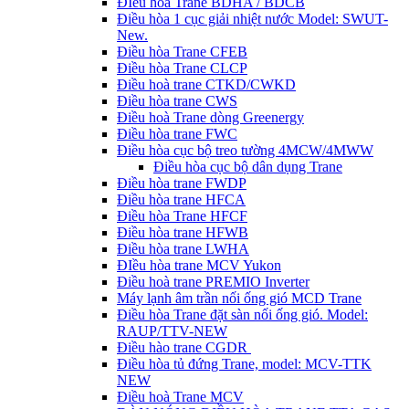
ĐIều hòa Trane BDHA / BDCB
Điều hòa 1 cục giải nhiệt nước Model: SWUT-
New.
Điều hòa Trane CFEB
Điều hòa Trane CLCP
Điều hoà trane CTKD/CWKD
Điều hòa trane CWS
Điều hoà Trane dòng Greenergy
Điều hòa trane FWC
Điều hòa cục bộ treo tường 4MCW/4MWW
Điều hòa cục bộ dân dụng Trane
Điều hòa trane FWDP
Điều hòa trane HFCA
Điều hòa Trane HFCF
Điều hòa trane HFWB
Điều hòa trane LWHA
ĐIều hòa trane MCV Yukon
Điều hoà trane PREMIO Inverter
Máy lạnh âm trần nối ống gió MCD Trane
Điều hòa Trane đặt sàn nối ống gió. Model:
RAUP/TTV-NEW
Điều hào trane CGDR
Điều hòa tủ đứng Trane, model: MCV-TTK
NEW
Điều hoà Trane MCV