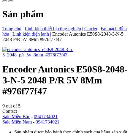
Sản phẩm
Trang chủ
|
Linh kiện thiết bị công nghiệp
|
Carrier
|
Bo mạch điều
hòa
|
Linh kiện điện lạnh
|
Encoder Autonics E50S8-2048-3-N-5
2048 P/R 5V 8Mm #976f77f47
Encoder Autonics E50S8-2048-
3-N-5 2048 P/R 5V 8Mm
#976f77f47
9
out of 5
Contact
Sale Miền Bắc
-
0941734021
Sale Miền Nam
-
0941734021
Sản phẩm được bảo hành theo chính sách của hãng sản xuất.