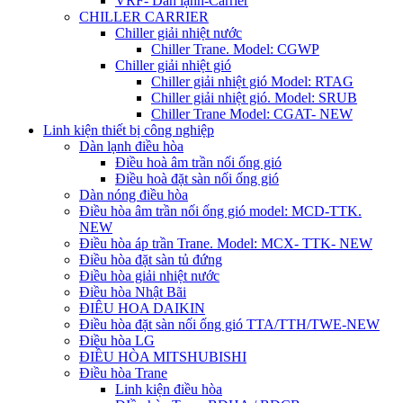
VRF- Dàn lạnh-Carrier
CHILLER CARRIER
Chiller giải nhiệt nước
Chiller Trane. Model: CGWP
Chiller giải nhiệt gió
Chiller giải nhiệt gió Model: RTAG
Chiller giải nhiệt gió. Model: SRUB
Chiller Trane Model: CGAT- NEW
Linh kiện thiết bị công nghiệp
Dàn lạnh điều hòa
Điều hoà âm trần nối ống gió
Điều hoà đặt sàn nối ống gió
Dàn nóng điều hòa
Điều hòa âm trần nối ống gió model: MCD-TTK.
NEW
Điều hòa áp trần Trane. Model: MCX- TTK- NEW
Điều hòa đặt sàn tủ đứng
Điều hòa giải nhiệt nước
Điều hòa Nhật Bãi
ĐIÊU HOA DAIKIN
Điều hòa đặt sàn nối ống gió TTA/TTH/TWE-NEW
Điều hòa LG
ĐIỀU HÒA MITSHUBISHI
Điều hòa Trane
Linh kiện điều hòa