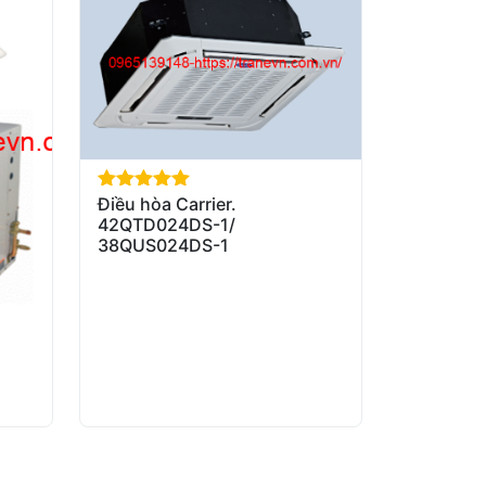
Điều hòa Carrier.
out of 5
42QTD024DS-1/
38QUS024DS-1