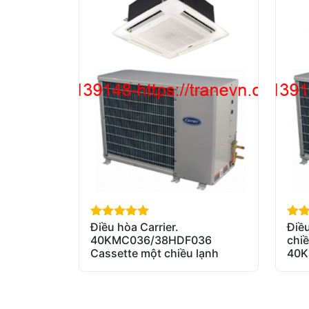
Điều hòa Carrier.
Điều
out of 5
out 
40KMC036/38HDF036
chiề
Cassette một chiều lạnh
40K