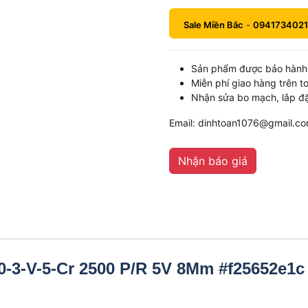
Sale Miền Bắc
-
0941734021
Sản phẩm được bảo hành 
Miễn phí giao hàng trên t
Nhận sửa bo mạch, lắp đặ
Email: dinhtoan1076@gmail.c
Nhận báo giá
-3-V-5-Cr 2500 P/R 5V 8Mm #f25652e1c