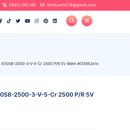
0965.139.148
dinhtoan1076@gmail.com
s E50S8-2500-3-V-5-Cr 2500 P/R 5V 8Mm #f25652e1c
50S8-2500-3-V-5-Cr 2500 P/R 5V