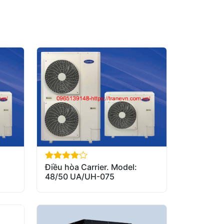
Điều hòa Carrier. Model:
out of 5
48/50 UA/UH-075