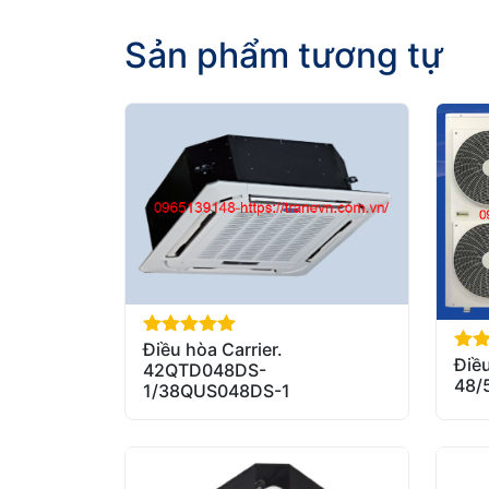
Sản phẩm tương tự
Điều hòa Carrier.
out of 5
Điều
out 
42QTD048DS-
48/
1/38QUS048DS-1