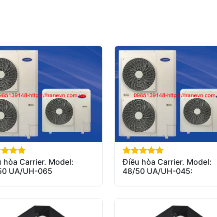
 hòa Carrier. Model:
Điều hòa Carrier. Model:
of 5
out of 5
50 UA/UH-065
48/50 UA/UH-045: