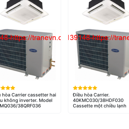
 hòa Carrier cassetter hai
Điều hòa Carrier.
of 5
out of 5
u không inverter. Model
40KMC030/38HDF030
MQ036/38QRF036
Cassette một chiều lạnh