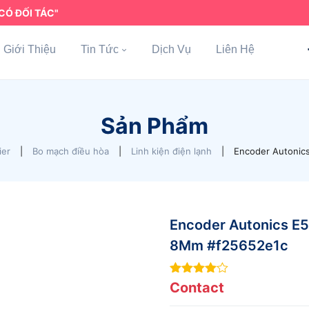
CÓ ĐỐI TÁC"
Giới Thiệu
Tin Tức
Dịch Vụ
Liên Hệ
Sản Phẩm
ier
|
Bo mạch điều hòa
|
Linh kiện điện lạnh
|
Encoder Autonic
Encoder Autonics E
8Mm #f25652e1c
4
out of
Contact
5