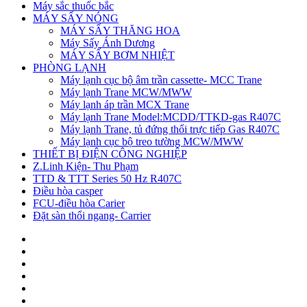
Máy sắc thuốc bắc
MÁY SẤY NÓNG
MÁY SẤY THĂNG HOA
Máy Sấy Ánh Dương
MÁY SẤY BƠM NHIỆT
PHÒNG LẠNH
Máy lạnh cục bộ âm trần cassette- MCC Trane
Máy lạnh Trane MCW/MWW
Máy lạnh áp trần MCX Trane
Máy lạnh Trane Model:MCDD/TTKD-gas R407C
Máy lạnh Trane, tủ đứng thổi trực tiếp Gas R407C
Máy lạnh cục bộ treo tường MCW/MWW
THIẾT BỊ ĐIỆN CÔNG NGHIỆP
Z.Linh Kiện- Thu Phạm
TTD & TTT Series 50 Hz R407C
Điều hòa casper
FCU-điều hòa Carier
Đặt sàn thổi ngang- Carrier