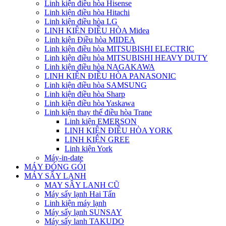
Linh kiện điều hòa Hisense
Linh kiện điều hòa Hitachi
Linh kiện điều hòa LG
LINH KIỆN ĐIỀU HÒA Midea
Linh kiện Điều hòa MIDEA
Linh kiện điều hòa MITSUBISHI ELECTRIC
Linh kiện điều hòa MITSUBISHI HEAVY DUTY
Linh kiện điều hòa NAGAKAWA
LINH KIỆN ĐIỀU HÒA PANASONIC
Linh kiện điều hòa SAMSUNG
Linh kiện điều hòa Sharp
Linh kiện điều hòa Yaskawa
Linh kiện thay thế điều hòa Trane
Linh kiện EMERSON
LINH KIỆN ĐIỀU HÒA YORK
LINH KIỆN GREE
Linh kiện York
Máy-in-date
MÁY ĐÓNG GÓI
MÁY SẤY LẠNH
MAY SÂY LANH CŨ
Máy sấy lạnh Hai Tấn
Linh kiện máy lạnh
Máy sấy lạnh SUNSAY
Máy sấy lanh TAKUDO