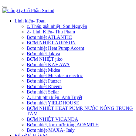
Linh kiện- Toan
z. Tháp giải nhiệt- Sơn Nguyễn
Z- Linh Kiện- Thu Phạm
Bơm nhiệt ATLANTIC
BƠM NHIỆT AUDSUN
Bơm nhiệt Heat Pump Accent
Bơm nhiệt Jakiva
BƠM NHIỆT jiko
Bơm nhiệt KAHAWA
Bơm nhiệt Midea
Bơm nhiệt Mitsubishi electric
Bơm nhiệt Panzer
Bơm nhiệt Rheem
Bơm nhiêt Seilar
Z. Linh phụ kiện- Anh Tuyết
Bơm nhiệt YIELDHOUSE
BƠM NHIÊT-HEAT PUMP, NƯỚC NÓNG TRUNG
TÂM
BƠM NHIỆT VICANDA
Bơm nhiệt, lọc nước tổng AOSMITH
Bơm nhiệt-MAXA- Italy
Bộ xử lý khí tươi