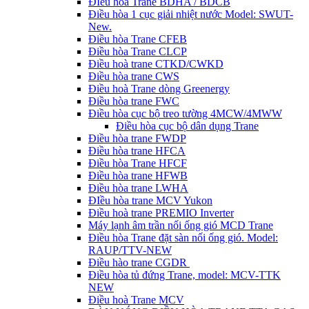
ĐIều hòa Trane BDHA / BDCB
Điều hòa 1 cục giải nhiệt nước Model: SWUT-
New.
Điều hòa Trane CFEB
Điều hòa Trane CLCP
Điều hoà trane CTKD/CWKD
Điều hòa trane CWS
Điều hoà Trane dòng Greenergy
Điều hòa trane FWC
Điều hòa cục bộ treo tường 4MCW/4MWW
Điều hòa cục bộ dân dụng Trane
Điều hòa trane FWDP
Điều hòa trane HFCA
Điều hòa Trane HFCF
Điều hòa trane HFWB
Điều hòa trane LWHA
ĐIều hòa trane MCV Yukon
Điều hoà trane PREMIO Inverter
Máy lạnh âm trần nối ống gió MCD Trane
Điều hòa Trane đặt sàn nối ống gió. Model:
RAUP/TTV-NEW
Điều hào trane CGDR
Điều hòa tủ đứng Trane, model: MCV-TTK
NEW
Điều hoà Trane MCV