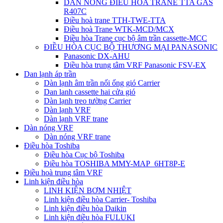
DÀN NÓNG ĐIỀU HÒA TRANE TTA GAS
R407C
Điều hoà trane TTH-TWE-TTA
Điều hoà Trane WTK-MCD/MCX
Điều hòa Trane cục bộ âm trần cassette-MCC
ĐIỀU HÒA CỤC BỘ THƯƠNG MẠI PANASONIC
Panasonic DX-AHU
Điều hòa trung tâm VRF Panasonic FSV-EX
Dan lạnh áp trần
Dàn lạnh âm trần nối ống gió Carrier
Dan lanh cassette hai cửa gió
Dàn lạnh treo tường Carrier
Dàn lạnh VRF
Dàn lạnh VRF trane
Dàn nóng VRF
Dàn nóng VRF trane
Điều hòa Toshiba
Điều hòa Cục bộ Toshiba
Điều hòa TOSHIBA MMY-MAP_6HT8P-E
Điều hoà trung tâm VRF
Linh kiện điều hòa
LINH KIỆN BƠM NHIỆT
Linh kiện điều hòa Carrier- Toshiba
Linh kiện điều hòa Daikin
Linh kiện điều hòa FULUKI