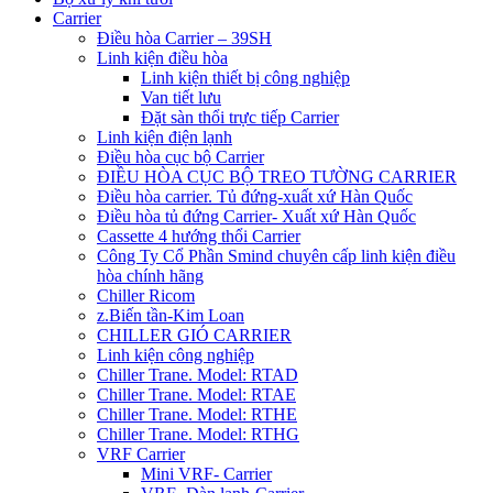
Carrier
Điều hòa Carrier – 39SH
Linh kiện điều hòa
Linh kiện thiết bị công nghiệp
Van tiết lưu
Đặt sàn thổi trực tiếp Carrier
Linh kiện điện lạnh
Điều hòa cục bộ Carrier
ĐIỀU HÒA CỤC BỘ TREO TƯỜNG CARRIER
Điều hòa carrier. Tủ đứng-xuất xứ Hàn Quốc
Điều hòa tủ đứng Carrier- Xuất xứ Hàn Quốc
Cassette 4 hướng thổi Carrier
Công Ty Cổ Phần Smind chuyên cấp linh kiện điều
hòa chính hãng
Chiller Ricom
z.Biến tần-Kim Loan
CHILLER GIÓ CARRIER
Linh kiện công nghiệp
Chiller Trane. Model: RTAD
Chiller Trane. Model: RTAE
Chiller Trane. Model: RTHE
Chiller Trane. Model: RTHG
VRF Carrier
Mini VRF- Carrier