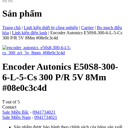
Sản phẩm
Trang chủ
|
Linh kiện thiết bị công nghiệp
|
Carrier
|
Bo mạch điều
hòa
|
Linh kiện điện lạnh
|
Encoder Autonics E50S8-300-6-L-5-Cs
300 P/R 5V 8Mm #08e0c3c4d
Encoder Autonics E50S8-300-
6-L-5-Cs 300 P/R 5V 8Mm
#08e0c3c4d
7
out of 5
Contact
Sale Miền Bắc
-
0941734021
Sale Miền Nam
-
0941734021
Sản phẩm được bảo hành theo chính sách của hãng sản xuất.