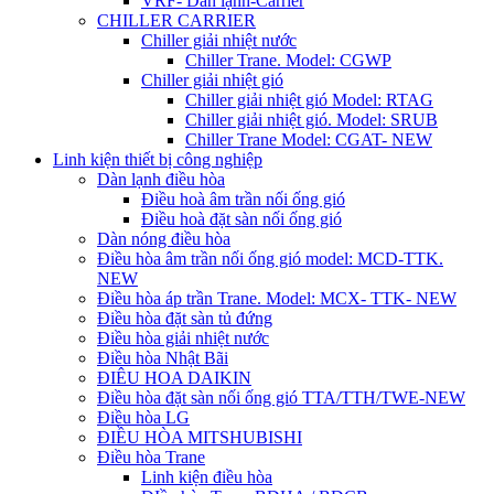
VRF- Dàn lạnh-Carrier
CHILLER CARRIER
Chiller giải nhiệt nước
Chiller Trane. Model: CGWP
Chiller giải nhiệt gió
Chiller giải nhiệt gió Model: RTAG
Chiller giải nhiệt gió. Model: SRUB
Chiller Trane Model: CGAT- NEW
Linh kiện thiết bị công nghiệp
Dàn lạnh điều hòa
Điều hoà âm trần nối ống gió
Điều hoà đặt sàn nối ống gió
Dàn nóng điều hòa
Điều hòa âm trần nối ống gió model: MCD-TTK.
NEW
Điều hòa áp trần Trane. Model: MCX- TTK- NEW
Điều hòa đặt sàn tủ đứng
Điều hòa giải nhiệt nước
Điều hòa Nhật Bãi
ĐIÊU HOA DAIKIN
Điều hòa đặt sàn nối ống gió TTA/TTH/TWE-NEW
Điều hòa LG
ĐIỀU HÒA MITSHUBISHI
Điều hòa Trane
Linh kiện điều hòa