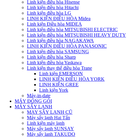
Linh kiện điều hòa Hisense
Linh kiện điều hòa Hitachi
Linh kiện điều hòa LG
LINH KIỆN ĐIỀU HÒA Midea
Linh kiện Điều hòa MIDEA
Linh kiện điều hòa MITSUBISHI ELECTRIC
Linh kiện điều hòa MITSUBISHI HEAVY DUTY
Linh kiện điều hòa NAGAKAWA
LINH KIỆN ĐIỀU HÒA PANASONIC
Linh kiện điều hòa SAMSUNG
Linh kiện điều hòa Sharp
Linh kiện điều hòa Yaskawa
Linh kiện thay thế điều hòa Trane
Linh kiện EMERSON
LINH KIỆN ĐIỀU HÒA YORK
LINH KIỆN GREE
Linh kiện York
Máy-in-date
MÁY ĐÓNG GÓI
MÁY SẤY LẠNH
MAY SÂY LANH CŨ
Máy sấy lạnh Hai Tấn
Linh kiện máy lạnh
Máy sấy lạnh SUNSAY
Máy sấy lanh TAKUDO