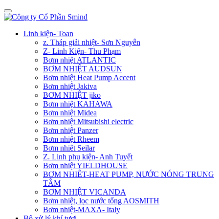
Linh kiện- Toan
z. Tháp giải nhiệt- Sơn Nguyễn
Z- Linh Kiện- Thu Phạm
Bơm nhiệt ATLANTIC
BƠM NHIỆT AUDSUN
Bơm nhiệt Heat Pump Accent
Bơm nhiệt Jakiva
BƠM NHIỆT jiko
Bơm nhiệt KAHAWA
Bơm nhiệt Midea
Bơm nhiệt Mitsubishi electric
Bơm nhiệt Panzer
Bơm nhiệt Rheem
Bơm nhiêt Seilar
Z. Linh phụ kiện- Anh Tuyết
Bơm nhiệt YIELDHOUSE
BƠM NHIÊT-HEAT PUMP, NƯỚC NÓNG TRUNG
TÂM
BƠM NHIỆT VICANDA
Bơm nhiệt, lọc nước tổng AOSMITH
Bơm nhiệt-MAXA- Italy
Bộ xử lý khí tươi