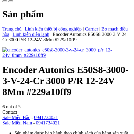
Sản phẩm
Trang chủ
|
Linh kiện thiết bị công nghiệp
|
Carrier
|
Bo mạch điều
hòa
|
Linh kiện điện lạnh
|
Encoder Autonics E50S8-3000-3-V-24-
Cr 3000 P/R 12-24V 8Mm #229a10ff9
Encoder Autonics E50S8-3000-
3-V-24-Cr 3000 P/R 12-24V
8Mm #229a10ff9
6
out of 5
Contact
Sale Miền Bắc
-
0941734021
Sale Miền Nam
-
0941734021
Sản phẩm được bảo hành theo chính sách của hãng sản xuất.