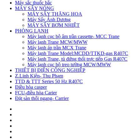
Máy sắc thuốc bắc
MÁY SẤY NÓNG
MÁY SẤY THĂNG HOA
Máy Sấy Ánh Dương
MÁY SẤY BƠM NHIỆT
PHÒNG LẠNH
Máy lạnh cục bộ âm trần cassette- MCC Trane
Máy lạnh Trane MCW/MWW
Máy lạnh áp trần MCX Trane
Máy lạnh Trane Model:MCDD/TTKD-gas R407C
Máy lạnh Trane, tủ đứng thổi trực tiếp Gas R407C
Máy lạnh cục bộ treo tường MCW/MWW
THIẾT BỊ ĐIỆN CÔNG NGHIỆP
Z.Linh Kiện- Thu Phạm
TTD & TTT Series 50 Hz R407C
Điều hòa casper
FCU-điều hòa Carier
Đặt sàn thổi ngang- Carrier