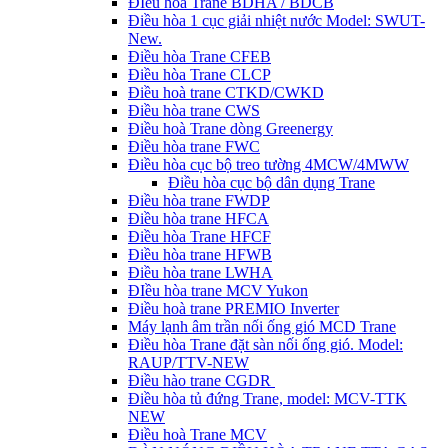
ĐIều hòa Trane BDHA / BDCB
Điều hòa 1 cục giải nhiệt nước Model: SWUT-
New.
Điều hòa Trane CFEB
Điều hòa Trane CLCP
Điều hoà trane CTKD/CWKD
Điều hòa trane CWS
Điều hoà Trane dòng Greenergy
Điều hòa trane FWC
Điều hòa cục bộ treo tường 4MCW/4MWW
Điều hòa cục bộ dân dụng Trane
Điều hòa trane FWDP
Điều hòa trane HFCA
Điều hòa Trane HFCF
Điều hòa trane HFWB
Điều hòa trane LWHA
ĐIều hòa trane MCV Yukon
Điều hoà trane PREMIO Inverter
Máy lạnh âm trần nối ống gió MCD Trane
Điều hòa Trane đặt sàn nối ống gió. Model:
RAUP/TTV-NEW
Điều hào trane CGDR
Điều hòa tủ đứng Trane, model: MCV-TTK
NEW
Điều hoà Trane MCV