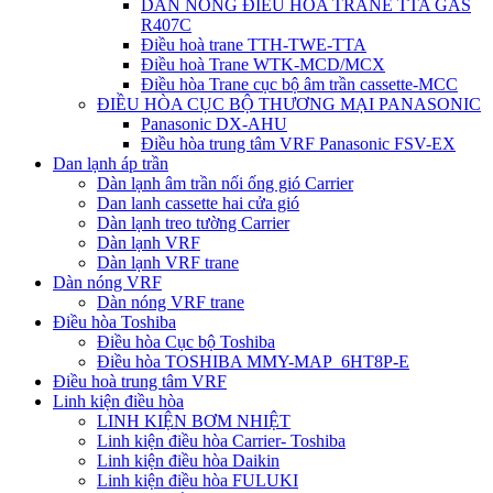
DÀN NÓNG ĐIỀU HÒA TRANE TTA GAS
R407C
Điều hoà trane TTH-TWE-TTA
Điều hoà Trane WTK-MCD/MCX
Điều hòa Trane cục bộ âm trần cassette-MCC
ĐIỀU HÒA CỤC BỘ THƯƠNG MẠI PANASONIC
Panasonic DX-AHU
Điều hòa trung tâm VRF Panasonic FSV-EX
Dan lạnh áp trần
Dàn lạnh âm trần nối ống gió Carrier
Dan lanh cassette hai cửa gió
Dàn lạnh treo tường Carrier
Dàn lạnh VRF
Dàn lạnh VRF trane
Dàn nóng VRF
Dàn nóng VRF trane
Điều hòa Toshiba
Điều hòa Cục bộ Toshiba
Điều hòa TOSHIBA MMY-MAP_6HT8P-E
Điều hoà trung tâm VRF
Linh kiện điều hòa
LINH KIỆN BƠM NHIỆT
Linh kiện điều hòa Carrier- Toshiba
Linh kiện điều hòa Daikin
Linh kiện điều hòa FULUKI