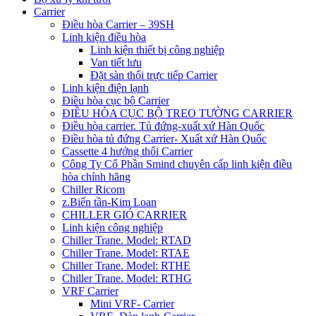
Carrier
Điều hòa Carrier – 39SH
Linh kiện điều hòa
Linh kiện thiết bị công nghiệp
Van tiết lưu
Đặt sàn thổi trực tiếp Carrier
Linh kiện điện lạnh
Điều hòa cục bộ Carrier
ĐIỀU HÒA CỤC BỘ TREO TƯỜNG CARRIER
Điều hòa carrier. Tủ đứng-xuất xứ Hàn Quốc
Điều hòa tủ đứng Carrier- Xuất xứ Hàn Quốc
Cassette 4 hướng thổi Carrier
Công Ty Cổ Phần Smind chuyên cấp linh kiện điều
hòa chính hãng
Chiller Ricom
z.Biến tần-Kim Loan
CHILLER GIÓ CARRIER
Linh kiện công nghiệp
Chiller Trane. Model: RTAD
Chiller Trane. Model: RTAE
Chiller Trane. Model: RTHE
Chiller Trane. Model: RTHG
VRF Carrier
Mini VRF- Carrier