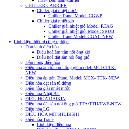
VRF- Dàn lạnh-Carrier
CHILLER CARRIER
Chiller giải nhiệt nước
Chiller Trane. Model: CGWP
Chiller giải nhiệt gió
Chiller giải nhiệt gió Model: RTAG
Chiller giải nhiệt gió. Model: SRUB
Chiller Trane Model: CGAT- NEW
Linh kiện thiết bị công nghiệp
Dàn lạnh điều hòa
Điều hoà âm trần nối ống gió
Điều hoà đặt sàn nối ống gió
Dàn nóng điều hòa
Điều hòa âm trần nối ống gió model: MCD-TTK.
NEW
Điều hòa áp trần Trane. Model: MCX- TTK- NEW
Điều hòa đặt sàn tủ đứng
Điều hòa giải nhiệt nước
Điều hòa Nhật Bãi
ĐIÊU HOA DAIKIN
Điều hòa đặt sàn nối ống gió TTA/TTH/TWE-NEW
Điều hòa LG
ĐIỀU HÒA MITSHUBISHI
Điều hòa Trane
Linh kiện điều hòa