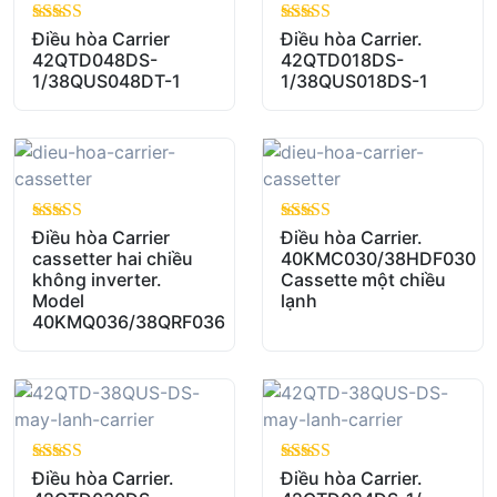
out of 5
Điều hòa Carrier
out of 5
Điều hòa Carrier.
42QTD048DS-
42QTD018DS-
1/38QUS048DT-1
1/38QUS018DS-1
out of 5
Điều hòa Carrier
out of 5
Điều hòa Carrier.
cassetter hai chiều
40KMC030/38HDF030
không inverter.
Cassette một chiều
Model
lạnh
40KMQ036/38QRF036
out of 5
Điều hòa Carrier.
out of 5
Điều hòa Carrier.