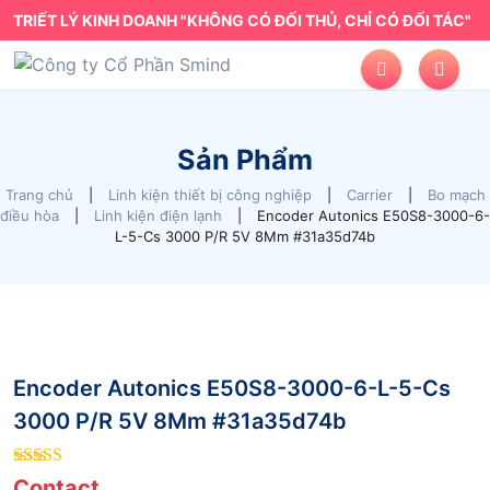
TRIẾT LÝ KINH DOANH "KHÔNG CÓ ĐỐI THỦ, CHỈ CÓ ĐỐI TÁC"
Sản Phẩm
Trang chủ
|
Linh kiện thiết bị công nghiệp
|
Carrier
|
Bo mạch
điều hòa
|
Linh kiện điện lạnh
|
Encoder Autonics E50S8-3000-6-
L-5-Cs 3000 P/R 5V 8Mm #31a35d74b
Encoder Autonics E50S8-3000-6-L-5-Cs
3000 P/R 5V 8Mm #31a35d74b
9
out of 5
Contact