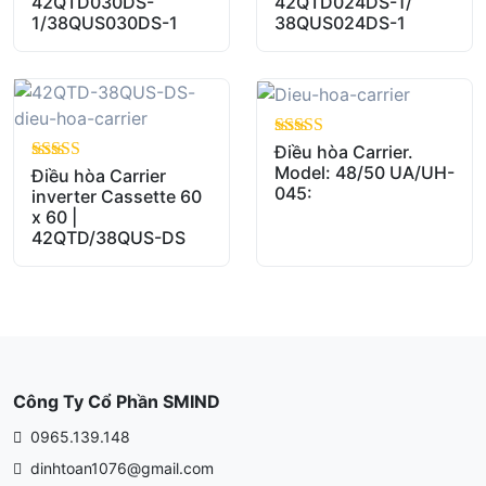
42QTD030DS-
42QTD024DS-1/
1/38QUS030DS-1
38QUS024DS-1
out of 5
Điều hòa Carrier.
Model: 48/50 UA/UH-
out of 5
Điều hòa Carrier
045:
inverter Cassette 60
x 60 |
42QTD/38QUS-DS
Công Ty Cổ Phần SMIND
0965.139.148
dinhtoan1076@gmail.com