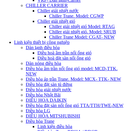
VRF- Dàn lạnh-Carrier
CHILLER CARRIER
Chiller giải nhiệt nước
Chiller Trane. Model: CGWP
Chiller giải nhiệt gió
Chiller giải nhiệt gió Model: RTAG
Chiller giải nhiệt gió. Model: SRUB
Chiller Trane Model: CGAT- NEW
Linh kiện thiết bị công nghiệp
Dàn lạnh điều hòa
Điều hoà âm trần nối ống gió
Điều hoà đặt sàn nối ống gió
Dàn nóng điều hòa
Điều hòa âm trần nối ống gió model: MCD-TTK.
NEW
Điều hòa áp trần Trane. Model: MCX- TTK- NEW
Điều hòa đặt sàn tủ đứng
Điều hòa giải nhiệt nước
Điều hòa Nhật Bãi
ĐIÊU HOA DAIKIN
Điều hòa đặt sàn nối ống gió TTA/TTH/TWE-NEW
Điều hòa LG
ĐIỀU HÒA MITSHUBISHI
Điều hòa Trane
Linh kiện điều hòa