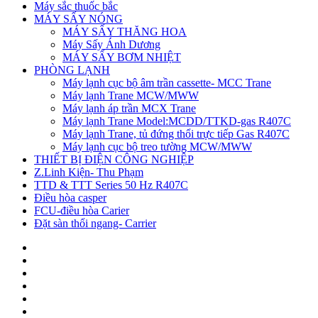
Máy sắc thuốc bắc
MÁY SẤY NÓNG
MÁY SẤY THĂNG HOA
Máy Sấy Ánh Dương
MÁY SẤY BƠM NHIỆT
PHÒNG LẠNH
Máy lạnh cục bộ âm trần cassette- MCC Trane
Máy lạnh Trane MCW/MWW
Máy lạnh áp trần MCX Trane
Máy lạnh Trane Model:MCDD/TTKD-gas R407C
Máy lạnh Trane, tủ đứng thổi trực tiếp Gas R407C
Máy lạnh cục bộ treo tường MCW/MWW
THIẾT BỊ ĐIỆN CÔNG NGHIỆP
Z.Linh Kiện- Thu Phạm
TTD & TTT Series 50 Hz R407C
Điều hòa casper
FCU-điều hòa Carier
Đặt sàn thổi ngang- Carrier