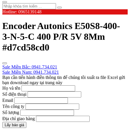
Hotline: 0965139148
Encoder Autonics E50S8-400-
3-N-5-C 400 P/R 5V 8Mm
#d7cd58cd0
Sale Miền Bắc: 0941.734.021
Sale Miền Nam: 0941.734.021
Bạn cần tiến hành điền thông tin để chúng tôi xuất ra file Excel gửi
bạn download ngay tại trang này
Họ và tên
Số điện thoại
Email
Tên công ty
Số lượng
Địa chỉ giao hàng