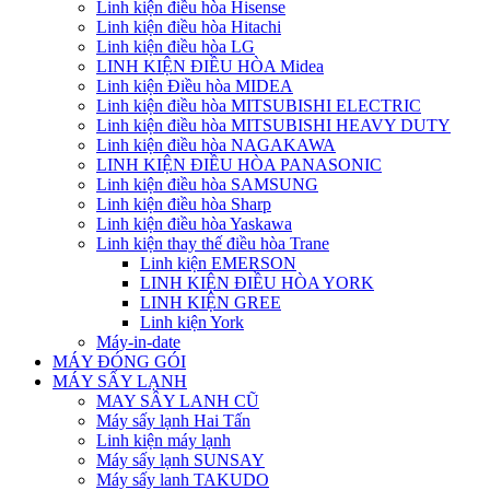
Linh kiện điều hòa Hisense
Linh kiện điều hòa Hitachi
Linh kiện điều hòa LG
LINH KIỆN ĐIỀU HÒA Midea
Linh kiện Điều hòa MIDEA
Linh kiện điều hòa MITSUBISHI ELECTRIC
Linh kiện điều hòa MITSUBISHI HEAVY DUTY
Linh kiện điều hòa NAGAKAWA
LINH KIỆN ĐIỀU HÒA PANASONIC
Linh kiện điều hòa SAMSUNG
Linh kiện điều hòa Sharp
Linh kiện điều hòa Yaskawa
Linh kiện thay thế điều hòa Trane
Linh kiện EMERSON
LINH KIỆN ĐIỀU HÒA YORK
LINH KIỆN GREE
Linh kiện York
Máy-in-date
MÁY ĐÓNG GÓI
MÁY SẤY LẠNH
MAY SÂY LANH CŨ
Máy sấy lạnh Hai Tấn
Linh kiện máy lạnh
Máy sấy lạnh SUNSAY
Máy sấy lanh TAKUDO