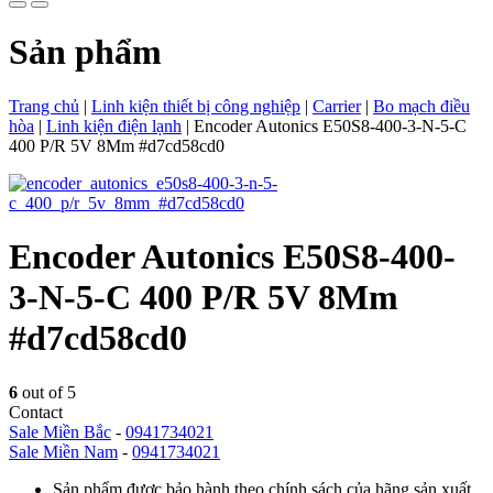
Sản phẩm
Trang chủ
|
Linh kiện thiết bị công nghiệp
|
Carrier
|
Bo mạch điều
hòa
|
Linh kiện điện lạnh
|
Encoder Autonics E50S8-400-3-N-5-C
400 P/R 5V 8Mm #d7cd58cd0
Encoder Autonics E50S8-400-
3-N-5-C 400 P/R 5V 8Mm
#d7cd58cd0
6
out of 5
Contact
Sale Miền Bắc
-
0941734021
Sale Miền Nam
-
0941734021
Sản phẩm được bảo hành theo chính sách của hãng sản xuất.