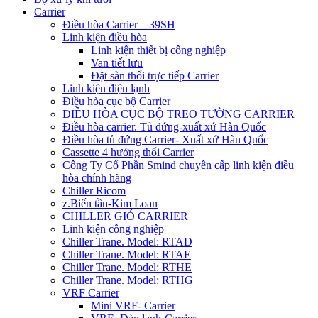
Carrier
Điều hòa Carrier – 39SH
Linh kiện điều hòa
Linh kiện thiết bị công nghiệp
Van tiết lưu
Đặt sàn thổi trực tiếp Carrier
Linh kiện điện lạnh
Điều hòa cục bộ Carrier
ĐIỀU HÒA CỤC BỘ TREO TƯỜNG CARRIER
Điều hòa carrier. Tủ đứng-xuất xứ Hàn Quốc
Điều hòa tủ đứng Carrier- Xuất xứ Hàn Quốc
Cassette 4 hướng thổi Carrier
Công Ty Cổ Phần Smind chuyên cấp linh kiện điều
hòa chính hãng
Chiller Ricom
z.Biến tần-Kim Loan
CHILLER GIÓ CARRIER
Linh kiện công nghiệp
Chiller Trane. Model: RTAD
Chiller Trane. Model: RTAE
Chiller Trane. Model: RTHE
Chiller Trane. Model: RTHG
VRF Carrier
Mini VRF- Carrier