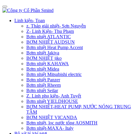
Linh kiện- Toan
z. Tháp giải nhiệt- Sơn Nguyễn
Z- Linh Kiện- Thu Phạm
Bơm nhiệt ATLANTIC
BƠM NHIỆT AUDSUN
Bơm nhiệt Heat Pump Accent
Bơm nhiệt Jakiva
BƠM NHIỆT jiko
Bơm nhiệt KAHAWA
Bơm nhiệt Midea
Bơm nhiệt Mitsubishi electric
Bơm nhiệt Panzer
Bơm nhiệt Rheem
Bơm nhiêt Seilar
Z. Linh phụ kiện- Anh Tuyết
Bơm nhiệt YIELDHOUSE
BƠM NHIÊT-HEAT PUMP, NƯỚC NÓNG TRUNG
TÂM
BƠM NHIỆT VICANDA
Bơm nhiệt, lọc nước tổng AOSMITH
Bơm nhiệt-MAXA- Italy
Bộ xử lý khí tươi