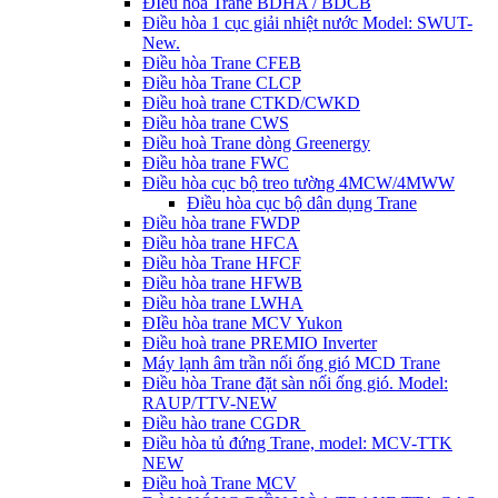
ĐIều hòa Trane BDHA / BDCB
Điều hòa 1 cục giải nhiệt nước Model: SWUT-
New.
Điều hòa Trane CFEB
Điều hòa Trane CLCP
Điều hoà trane CTKD/CWKD
Điều hòa trane CWS
Điều hoà Trane dòng Greenergy
Điều hòa trane FWC
Điều hòa cục bộ treo tường 4MCW/4MWW
Điều hòa cục bộ dân dụng Trane
Điều hòa trane FWDP
Điều hòa trane HFCA
Điều hòa Trane HFCF
Điều hòa trane HFWB
Điều hòa trane LWHA
ĐIều hòa trane MCV Yukon
Điều hoà trane PREMIO Inverter
Máy lạnh âm trần nối ống gió MCD Trane
Điều hòa Trane đặt sàn nối ống gió. Model:
RAUP/TTV-NEW
Điều hào trane CGDR
Điều hòa tủ đứng Trane, model: MCV-TTK
NEW
Điều hoà Trane MCV