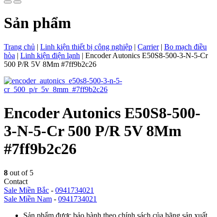
Sản phẩm
Trang chủ
|
Linh kiện thiết bị công nghiệp
|
Carrier
|
Bo mạch điều
hòa
|
Linh kiện điện lạnh
|
Encoder Autonics E50S8-500-3-N-5-Cr
500 P/R 5V 8Mm #7ff9b2c26
Encoder Autonics E50S8-500-
3-N-5-Cr 500 P/R 5V 8Mm
#7ff9b2c26
8
out of 5
Contact
Sale Miền Bắc
-
0941734021
Sale Miền Nam
-
0941734021
Sản phẩm được bảo hành theo chính sách của hãng sản xuất.