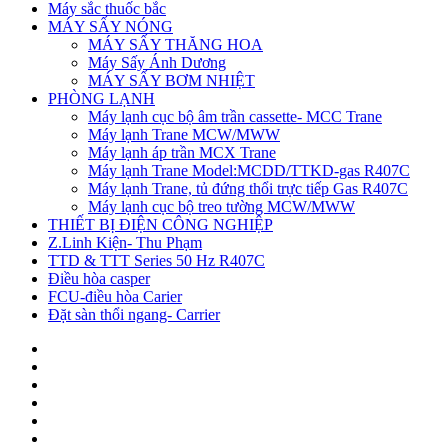
Máy sắc thuốc bắc
MÁY SẤY NÓNG
MÁY SẤY THĂNG HOA
Máy Sấy Ánh Dương
MÁY SẤY BƠM NHIỆT
PHÒNG LẠNH
Máy lạnh cục bộ âm trần cassette- MCC Trane
Máy lạnh Trane MCW/MWW
Máy lạnh áp trần MCX Trane
Máy lạnh Trane Model:MCDD/TTKD-gas R407C
Máy lạnh Trane, tủ đứng thổi trực tiếp Gas R407C
Máy lạnh cục bộ treo tường MCW/MWW
THIẾT BỊ ĐIỆN CÔNG NGHIỆP
Z.Linh Kiện- Thu Phạm
TTD & TTT Series 50 Hz R407C
Điều hòa casper
FCU-điều hòa Carier
Đặt sàn thổi ngang- Carrier