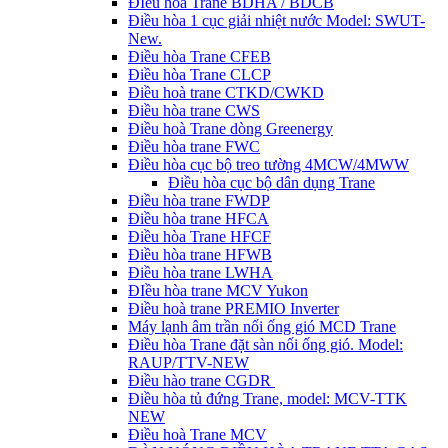
ĐIều hòa Trane BDHA / BDCB
Điều hòa 1 cục giải nhiệt nước Model: SWUT-
New.
Điều hòa Trane CFEB
Điều hòa Trane CLCP
Điều hoà trane CTKD/CWKD
Điều hòa trane CWS
Điều hoà Trane dòng Greenergy
Điều hòa trane FWC
Điều hòa cục bộ treo tường 4MCW/4MWW
Điều hòa cục bộ dân dụng Trane
Điều hòa trane FWDP
Điều hòa trane HFCA
Điều hòa Trane HFCF
Điều hòa trane HFWB
Điều hòa trane LWHA
ĐIều hòa trane MCV Yukon
Điều hoà trane PREMIO Inverter
Máy lạnh âm trần nối ống gió MCD Trane
Điều hòa Trane đặt sàn nối ống gió. Model:
RAUP/TTV-NEW
Điều hào trane CGDR
Điều hòa tủ đứng Trane, model: MCV-TTK
NEW
Điều hoà Trane MCV