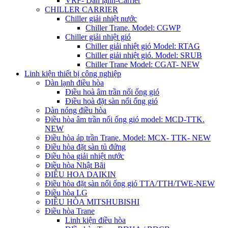
VRF- Dàn lạnh-Carrier
CHILLER CARRIER
Chiller giải nhiệt nước
Chiller Trane. Model: CGWP
Chiller giải nhiệt gió
Chiller giải nhiệt gió Model: RTAG
Chiller giải nhiệt gió. Model: SRUB
Chiller Trane Model: CGAT- NEW
Linh kiện thiết bị công nghiệp
Dàn lạnh điều hòa
Điều hoà âm trần nối ống gió
Điều hoà đặt sàn nối ống gió
Dàn nóng điều hòa
Điều hòa âm trần nối ống gió model: MCD-TTK.
NEW
Điều hòa áp trần Trane. Model: MCX- TTK- NEW
Điều hòa đặt sàn tủ đứng
Điều hòa giải nhiệt nước
Điều hòa Nhật Bãi
ĐIÊU HOA DAIKIN
Điều hòa đặt sàn nối ống gió TTA/TTH/TWE-NEW
Điều hòa LG
ĐIỀU HÒA MITSHUBISHI
Điều hòa Trane
Linh kiện điều hòa