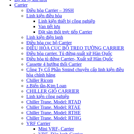
Carrier
Điều hòa Carrier – 39SH
Linh kiện điều hòa
Linh kiện thiết bị công nghiệp
Van tiết lưu
Đặt sàn thổi trực tiếp Carrier
Linh kiện điện lạnh
Điều hòa cục bộ Carrier
ĐIỀU HÒA CỤC BỘ TREO TƯỜNG CARRIER
Điều hòa carrier. Tủ đứng-xuất xứ Hàn Quốc
Điều hòa tủ đứng Carrier- Xuất xứ Hàn Quốc
Cassette 4 hướng thổi Carrier
Công Ty Cổ Phần Smind chuyên cấp linh kiện điều
hòa chính hãng
Chiller Ricom
z.Biến tần-Kim Loan
CHILLER GIÓ CARRIER
Linh kiện công nghiệp
Chiller Trane. Model: RTAD
Chiller Trane. Model: RTAE
Chiller Trane. Model: RTHE
Chiller Trane. Model: RTHG
VRF Carrier
Mini VRF- Carrier