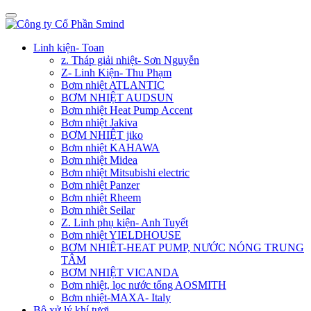
Linh kiện- Toan
z. Tháp giải nhiệt- Sơn Nguyễn
Z- Linh Kiện- Thu Phạm
Bơm nhiệt ATLANTIC
BƠM NHIỆT AUDSUN
Bơm nhiệt Heat Pump Accent
Bơm nhiệt Jakiva
BƠM NHIỆT jiko
Bơm nhiệt KAHAWA
Bơm nhiệt Midea
Bơm nhiệt Mitsubishi electric
Bơm nhiệt Panzer
Bơm nhiệt Rheem
Bơm nhiêt Seilar
Z. Linh phụ kiện- Anh Tuyết
Bơm nhiệt YIELDHOUSE
BƠM NHIÊT-HEAT PUMP, NƯỚC NÓNG TRUNG
TÂM
BƠM NHIỆT VICANDA
Bơm nhiệt, lọc nước tổng AOSMITH
Bơm nhiệt-MAXA- Italy
Bộ xử lý khí tươi