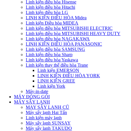
Linh kiện điều hòa Hisense
Linh kiện điều hòa Hitachi
Linh kiện điều hòa LG
LINH KIỆN ĐIỀU HÒA Midea
Linh kiện Điều hòa MIDEA
Linh kiện điều hòa MITSUBISHI ELECTRIC
Linh kiện điều hòa MITSUBISHI HEAVY DUTY
Linh kiện điều hòa NAGAKAWA
LINH KIỆN ĐIỀU HÒA PANASONIC
Linh kiện điều hòa SAMSUNG
Linh kiện điều hòa Sharp
Linh kiện điều hòa Yaskawa
Linh kiện thay thế điều hòa Trane
Linh kiện EMERSON
LINH KIỆN ĐIỀU HÒA YORK
LINH KIỆN GREE
Linh kiện York
Máy-in-date
MÁY ĐÓNG GÓI
MÁY SẤY LẠNH
MAY SÂY LANH CŨ
Máy sấy lạnh Hai Tấn
Linh kiện máy lạnh
Máy sấy lạnh SUNSAY
Máy sấy lanh TAKUDO