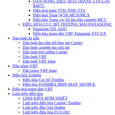
DÀN NÓNG ĐIỀU HÒA TRANE TTA GAS
R407C
Điều hoà trane TTH-TWE-TTA
Điều hoà Trane WTK-MCD/MCX
Điều hòa Trane cục bộ âm trần cassette-MCC
ĐIỀU HÒA CỤC BỘ THƯƠNG MẠI PANASONIC
Panasonic DX-AHU
Điều hòa trung tâm VRF Panasonic FSV-EX
Dan lạnh áp trần
Dàn lạnh âm trần nối ống gió Carrier
Dan lanh cassette hai cửa gió
Dàn lạnh treo tường Carrier
Dàn lạnh VRF
Dàn lạnh VRF trane
Dàn nóng VRF
Dàn nóng VRF trane
Điều hòa Toshiba
Điều hòa Cục bộ Toshiba
Điều hòa TOSHIBA MMY-MAP_6HT8P-E
Điều hoà trung tâm VRF
Linh kiện điều hòa
LINH KIỆN BƠM NHIỆT
Linh kiện điều hòa Carrier- Toshiba
Linh kiện điều hòa Daikin
Linh kiện điều hòa FULUKI