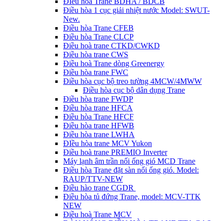
ĐIều hòa Trane BDHA / BDCB
Điều hòa 1 cục giải nhiệt nước Model: SWUT-
New.
Điều hòa Trane CFEB
Điều hòa Trane CLCP
Điều hoà trane CTKD/CWKD
Điều hòa trane CWS
Điều hoà Trane dòng Greenergy
Điều hòa trane FWC
Điều hòa cục bộ treo tường 4MCW/4MWW
Điều hòa cục bộ dân dụng Trane
Điều hòa trane FWDP
Điều hòa trane HFCA
Điều hòa Trane HFCF
Điều hòa trane HFWB
Điều hòa trane LWHA
ĐIều hòa trane MCV Yukon
Điều hoà trane PREMIO Inverter
Máy lạnh âm trần nối ống gió MCD Trane
Điều hòa Trane đặt sàn nối ống gió. Model:
RAUP/TTV-NEW
Điều hào trane CGDR
Điều hòa tủ đứng Trane, model: MCV-TTK
NEW
Điều hoà Trane MCV