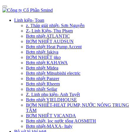
Linh kiện- Toan
z. Tháp giải nhiệt- Sơn Nguyễn
Z- Linh Kiện- Thu Phạm
Bơm nhiệt ATLANTIC
BƠM NHIỆT AUDSUN
Bơm nhiệt Heat Pump Accent
Bơm nhiệt Jakiva
BƠM NHIỆT jiko
Bơm nhiệt KAHAWA
Bơm nhiệt Midea
Bơm nhiệt Mitsubishi electric
Bơm nhiệt Panzer
Bơm nhiệt Rheem
Bơm nhiêt Seilar
Z. Linh phụ kiện- Anh Tuyết
Bơm nhiệt YIELDHOUSE
BƠM NHIÊT-HEAT PUMP, NƯỚC NÓNG TRUNG
TÂM
BƠM NHIỆT VICANDA
Bơm nhiệt, lọc nước tổng AOSMITH
Bơm nhiệt-MAXA- Italy
Bộ xử lý khí tươi