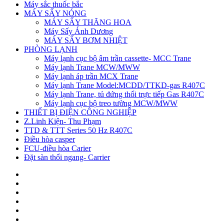
Máy sắc thuốc bắc
MÁY SẤY NÓNG
MÁY SẤY THĂNG HOA
Máy Sấy Ánh Dương
MÁY SẤY BƠM NHIỆT
PHÒNG LẠNH
Máy lạnh cục bộ âm trần cassette- MCC Trane
Máy lạnh Trane MCW/MWW
Máy lạnh áp trần MCX Trane
Máy lạnh Trane Model:MCDD/TTKD-gas R407C
Máy lạnh Trane, tủ đứng thổi trực tiếp Gas R407C
Máy lạnh cục bộ treo tường MCW/MWW
THIẾT BỊ ĐIỆN CÔNG NGHIỆP
Z.Linh Kiện- Thu Phạm
TTD & TTT Series 50 Hz R407C
Điều hòa casper
FCU-điều hòa Carier
Đặt sàn thổi ngang- Carrier