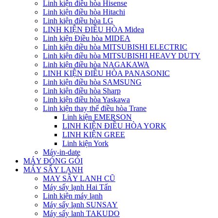
Linh kiện điều hòa Hisense
Linh kiện điều hòa Hitachi
Linh kiện điều hòa LG
LINH KIỆN ĐIỀU HÒA Midea
Linh kiện Điều hòa MIDEA
Linh kiện điều hòa MITSUBISHI ELECTRIC
Linh kiện điều hòa MITSUBISHI HEAVY DUTY
Linh kiện điều hòa NAGAKAWA
LINH KIỆN ĐIỀU HÒA PANASONIC
Linh kiện điều hòa SAMSUNG
Linh kiện điều hòa Sharp
Linh kiện điều hòa Yaskawa
Linh kiện thay thế điều hòa Trane
Linh kiện EMERSON
LINH KIỆN ĐIỀU HÒA YORK
LINH KIỆN GREE
Linh kiện York
Máy-in-date
MÁY ĐÓNG GÓI
MÁY SẤY LẠNH
MAY SÂY LANH CŨ
Máy sấy lạnh Hai Tấn
Linh kiện máy lạnh
Máy sấy lạnh SUNSAY
Máy sấy lanh TAKUDO