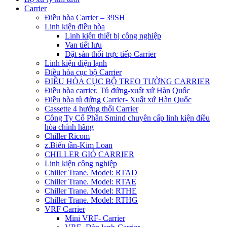
Carrier
Điều hòa Carrier – 39SH
Linh kiện điều hòa
Linh kiện thiết bị công nghiệp
Van tiết lưu
Đặt sàn thổi trực tiếp Carrier
Linh kiện điện lạnh
Điều hòa cục bộ Carrier
ĐIỀU HÒA CỤC BỘ TREO TƯỜNG CARRIER
Điều hòa carrier. Tủ đứng-xuất xứ Hàn Quốc
Điều hòa tủ đứng Carrier- Xuất xứ Hàn Quốc
Cassette 4 hướng thổi Carrier
Công Ty Cổ Phần Smind chuyên cấp linh kiện điều
hòa chính hãng
Chiller Ricom
z.Biến tần-Kim Loan
CHILLER GIÓ CARRIER
Linh kiện công nghiệp
Chiller Trane. Model: RTAD
Chiller Trane. Model: RTAE
Chiller Trane. Model: RTHE
Chiller Trane. Model: RTHG
VRF Carrier
Mini VRF- Carrier