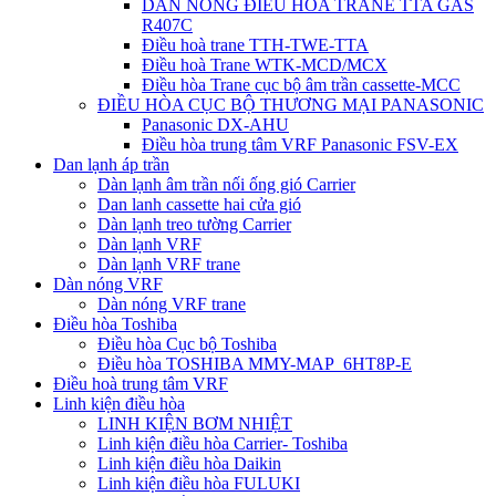
DÀN NÓNG ĐIỀU HÒA TRANE TTA GAS
R407C
Điều hoà trane TTH-TWE-TTA
Điều hoà Trane WTK-MCD/MCX
Điều hòa Trane cục bộ âm trần cassette-MCC
ĐIỀU HÒA CỤC BỘ THƯƠNG MẠI PANASONIC
Panasonic DX-AHU
Điều hòa trung tâm VRF Panasonic FSV-EX
Dan lạnh áp trần
Dàn lạnh âm trần nối ống gió Carrier
Dan lanh cassette hai cửa gió
Dàn lạnh treo tường Carrier
Dàn lạnh VRF
Dàn lạnh VRF trane
Dàn nóng VRF
Dàn nóng VRF trane
Điều hòa Toshiba
Điều hòa Cục bộ Toshiba
Điều hòa TOSHIBA MMY-MAP_6HT8P-E
Điều hoà trung tâm VRF
Linh kiện điều hòa
LINH KIỆN BƠM NHIỆT
Linh kiện điều hòa Carrier- Toshiba
Linh kiện điều hòa Daikin
Linh kiện điều hòa FULUKI