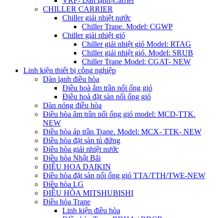
VRF- Dàn lạnh-Carrier
CHILLER CARRIER
Chiller giải nhiệt nước
Chiller Trane. Model: CGWP
Chiller giải nhiệt gió
Chiller giải nhiệt gió Model: RTAG
Chiller giải nhiệt gió. Model: SRUB
Chiller Trane Model: CGAT- NEW
Linh kiện thiết bị công nghiệp
Dàn lạnh điều hòa
Điều hoà âm trần nối ống gió
Điều hoà đặt sàn nối ống gió
Dàn nóng điều hòa
Điều hòa âm trần nối ống gió model: MCD-TTK.
NEW
Điều hòa áp trần Trane. Model: MCX- TTK- NEW
Điều hòa đặt sàn tủ đứng
Điều hòa giải nhiệt nước
Điều hòa Nhật Bãi
ĐIÊU HOA DAIKIN
Điều hòa đặt sàn nối ống gió TTA/TTH/TWE-NEW
Điều hòa LG
ĐIỀU HÒA MITSHUBISHI
Điều hòa Trane
Linh kiện điều hòa