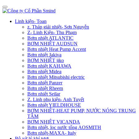
Linh kiện- Toan
z. Tháp giải nhiệt- Sơn Nguyễn
Z- Linh Kiện- Thu Phạm
Bơm nhiệt ATLANTIC
BƠM NHIỆT AUDSUN
Bơm nhiệt Heat Pump Accent
Bơm nhiệt Jakiva
BƠM NHIỆT jiko
Bơm nhiệt KAHAWA
Bơm nhiệt Midea
Bơm nhiệt Mitsubishi electric
Bơm nhiệt Panzer
Bơm nhiệt Rheem
Bơm nhiêt Seilar
Z. Linh phụ kiện- Anh Tuyết
Bơm nhiệt YIELDHOUSE
BƠM NHIÊT-HEAT PUMP, NƯỚC NÓNG TRUNG
TÂM
BƠM NHIỆT VICANDA
Bơm nhiệt, lọc nước tổng AOSMITH
Bơm nhiệt-MAXA- Italy
Bộ xử lý khí tươi