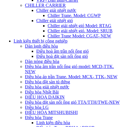
VRF- Dàn lạnh-Carrier
CHILLER CARRIER
Chiller giải nhiệt nước
Chiller Trane. Model: CGWP
Chiller giải nhiệt gió
Chiller giải nhiệt gió Model: RTAG
Chiller giải nhiệt gió. Model: SRUB
Chiller Trane Model: CGAT- NEW
Linh kiện thiết bị công nghiệp
Dàn lạnh điều hòa
Điều hoà âm trần nối ống gió
Điều hoà đặt sàn nối ống gió
Dàn nóng điều hòa
Điều hòa âm trần nối ống gió model: MCD-TTK.
NEW
Điều hòa áp trần Trane. Model: MCX- TTK- NEW
Điều hòa đặt sàn tủ đứng
Điều hòa giải nhiệt nước
Điều hòa Nhật Bãi
ĐIÊU HOA DAIKIN
Điều hòa đặt sàn nối ống gió TTA/TTH/TWE-NEW
Điều hòa LG
ĐIỀU HÒA MITSHUBISHI
Điều hòa Trane
Linh kiện điều hòa