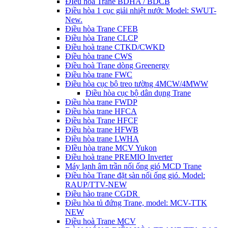
ĐIều hòa Trane BDHA / BDCB
Điều hòa 1 cục giải nhiệt nước Model: SWUT-
New.
Điều hòa Trane CFEB
Điều hòa Trane CLCP
Điều hoà trane CTKD/CWKD
Điều hòa trane CWS
Điều hoà Trane dòng Greenergy
Điều hòa trane FWC
Điều hòa cục bộ treo tường 4MCW/4MWW
Điều hòa cục bộ dân dụng Trane
Điều hòa trane FWDP
Điều hòa trane HFCA
Điều hòa Trane HFCF
Điều hòa trane HFWB
Điều hòa trane LWHA
ĐIều hòa trane MCV Yukon
Điều hoà trane PREMIO Inverter
Máy lạnh âm trần nối ống gió MCD Trane
Điều hòa Trane đặt sàn nối ống gió. Model:
RAUP/TTV-NEW
Điều hào trane CGDR
Điều hòa tủ đứng Trane, model: MCV-TTK
NEW
Điều hoà Trane MCV