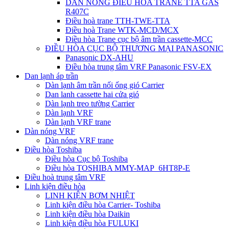
DÀN NÓNG ĐIỀU HÒA TRANE TTA GAS
R407C
Điều hoà trane TTH-TWE-TTA
Điều hoà Trane WTK-MCD/MCX
Điều hòa Trane cục bộ âm trần cassette-MCC
ĐIỀU HÒA CỤC BỘ THƯƠNG MẠI PANASONIC
Panasonic DX-AHU
Điều hòa trung tâm VRF Panasonic FSV-EX
Dan lạnh áp trần
Dàn lạnh âm trần nối ống gió Carrier
Dan lanh cassette hai cửa gió
Dàn lạnh treo tường Carrier
Dàn lạnh VRF
Dàn lạnh VRF trane
Dàn nóng VRF
Dàn nóng VRF trane
Điều hòa Toshiba
Điều hòa Cục bộ Toshiba
Điều hòa TOSHIBA MMY-MAP_6HT8P-E
Điều hoà trung tâm VRF
Linh kiện điều hòa
LINH KIỆN BƠM NHIỆT
Linh kiện điều hòa Carrier- Toshiba
Linh kiện điều hòa Daikin
Linh kiện điều hòa FULUKI