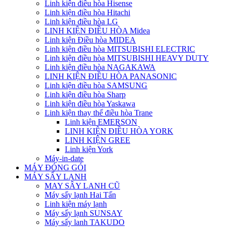
Linh kiện điều hòa Hisense
Linh kiện điều hòa Hitachi
Linh kiện điều hòa LG
LINH KIỆN ĐIỀU HÒA Midea
Linh kiện Điều hòa MIDEA
Linh kiện điều hòa MITSUBISHI ELECTRIC
Linh kiện điều hòa MITSUBISHI HEAVY DUTY
Linh kiện điều hòa NAGAKAWA
LINH KIỆN ĐIỀU HÒA PANASONIC
Linh kiện điều hòa SAMSUNG
Linh kiện điều hòa Sharp
Linh kiện điều hòa Yaskawa
Linh kiện thay thế điều hòa Trane
Linh kiện EMERSON
LINH KIỆN ĐIỀU HÒA YORK
LINH KIỆN GREE
Linh kiện York
Máy-in-date
MÁY ĐÓNG GÓI
MÁY SẤY LẠNH
MAY SÂY LANH CŨ
Máy sấy lạnh Hai Tấn
Linh kiện máy lạnh
Máy sấy lạnh SUNSAY
Máy sấy lanh TAKUDO