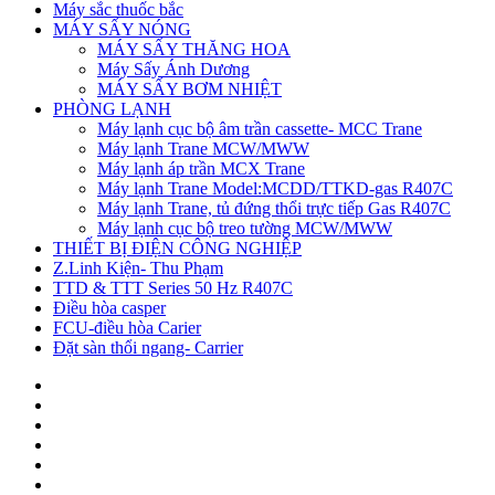
Máy sắc thuốc bắc
MÁY SẤY NÓNG
MÁY SẤY THĂNG HOA
Máy Sấy Ánh Dương
MÁY SẤY BƠM NHIỆT
PHÒNG LẠNH
Máy lạnh cục bộ âm trần cassette- MCC Trane
Máy lạnh Trane MCW/MWW
Máy lạnh áp trần MCX Trane
Máy lạnh Trane Model:MCDD/TTKD-gas R407C
Máy lạnh Trane, tủ đứng thổi trực tiếp Gas R407C
Máy lạnh cục bộ treo tường MCW/MWW
THIẾT BỊ ĐIỆN CÔNG NGHIỆP
Z.Linh Kiện- Thu Phạm
TTD & TTT Series 50 Hz R407C
Điều hòa casper
FCU-điều hòa Carier
Đặt sàn thổi ngang- Carrier