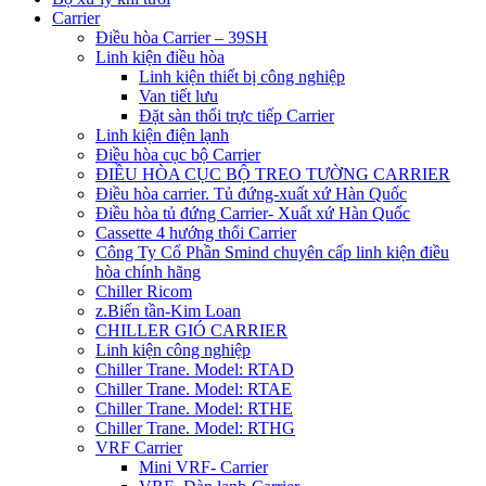
Carrier
Điều hòa Carrier – 39SH
Linh kiện điều hòa
Linh kiện thiết bị công nghiệp
Van tiết lưu
Đặt sàn thổi trực tiếp Carrier
Linh kiện điện lạnh
Điều hòa cục bộ Carrier
ĐIỀU HÒA CỤC BỘ TREO TƯỜNG CARRIER
Điều hòa carrier. Tủ đứng-xuất xứ Hàn Quốc
Điều hòa tủ đứng Carrier- Xuất xứ Hàn Quốc
Cassette 4 hướng thổi Carrier
Công Ty Cổ Phần Smind chuyên cấp linh kiện điều
hòa chính hãng
Chiller Ricom
z.Biến tần-Kim Loan
CHILLER GIÓ CARRIER
Linh kiện công nghiệp
Chiller Trane. Model: RTAD
Chiller Trane. Model: RTAE
Chiller Trane. Model: RTHE
Chiller Trane. Model: RTHG
VRF Carrier
Mini VRF- Carrier