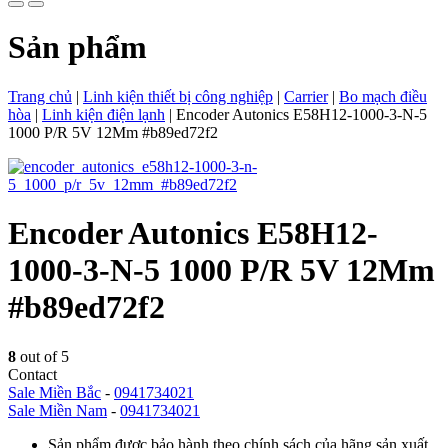
Sản phẩm
Trang chủ
|
Linh kiện thiết bị công nghiệp
|
Carrier
|
Bo mạch điều
hòa
|
Linh kiện điện lạnh
|
Encoder Autonics E58H12-1000-3-N-5
1000 P/R 5V 12Mm #b89ed72f2
Encoder Autonics E58H12-
1000-3-N-5 1000 P/R 5V 12Mm
#b89ed72f2
8
out of 5
Contact
Sale Miền Bắc
-
0941734021
Sale Miền Nam
-
0941734021
Sản phẩm được bảo hành theo chính sách của hãng sản xuất.