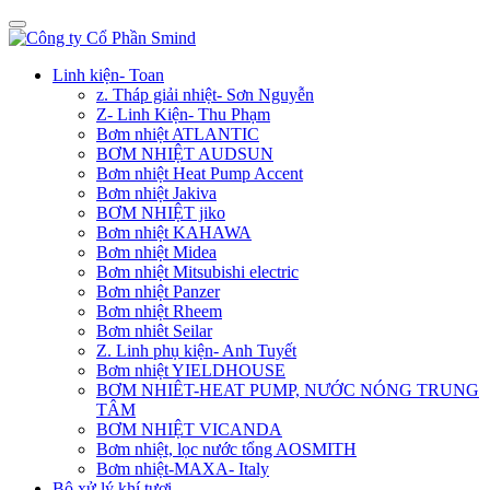
Linh kiện- Toan
z. Tháp giải nhiệt- Sơn Nguyễn
Z- Linh Kiện- Thu Phạm
Bơm nhiệt ATLANTIC
BƠM NHIỆT AUDSUN
Bơm nhiệt Heat Pump Accent
Bơm nhiệt Jakiva
BƠM NHIỆT jiko
Bơm nhiệt KAHAWA
Bơm nhiệt Midea
Bơm nhiệt Mitsubishi electric
Bơm nhiệt Panzer
Bơm nhiệt Rheem
Bơm nhiêt Seilar
Z. Linh phụ kiện- Anh Tuyết
Bơm nhiệt YIELDHOUSE
BƠM NHIÊT-HEAT PUMP, NƯỚC NÓNG TRUNG
TÂM
BƠM NHIỆT VICANDA
Bơm nhiệt, lọc nước tổng AOSMITH
Bơm nhiệt-MAXA- Italy
Bộ xử lý khí tươi