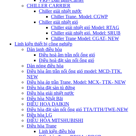
VRF- Dàn lạnh-Carrier
CHILLER CARRIER
Chiller giải nhiệt nước
Chiller Trane. Model: CGWP
Chiller giải nhiệt gió
Chiller giải nhiệt gió Model: RTAG
Chiller giải nhiệt gió. Model: SRUB
Chiller Trane Model: CGAT- NEW
Linh kiện thiết bị công nghiệp
Dàn lạnh điều hòa
Điều hoà âm trần nối ống gió
Điều hoà đặt sàn nối ống gió
Dàn nóng điều hòa
Điều hòa âm trần nối ống gió model: MCD-TTK.
NEW
Điều hòa áp trần Trane. Model: MCX- TTK- NEW
Điều hòa đặt sàn tủ đứng
Điều hòa giải nhiệt nước
Điều hòa Nhật Bãi
ĐIÊU HOA DAIKIN
Điều hòa đặt sàn nối ống gió TTA/TTH/TWE-NEW
Điều hòa LG
ĐIỀU HÒA MITSHUBISHI
Điều hòa Trane
Linh kiện điều hòa