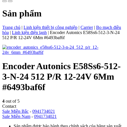
Sản phẩm
Trang chủ
|
Linh kiện thiết bị công nghiệp
|
Carrier
|
Bo mạch điều
hòa
|
Linh kiện điện lạnh
|
Encoder Autonics E58Ss6-512-3-N-24
512 P/R 12-24V 6Mm #6493baf6f
Encoder Autonics E58Ss6-512-
3-N-24 512 P/R 12-24V 6Mm
#6493baf6f
4
out of 5
Contact
Sale Miền Bắc
-
0941734021
Sale Miền Nam
-
0941734021
Sản phẩm được bảo hành theo chính sách của hãng sản xuất.