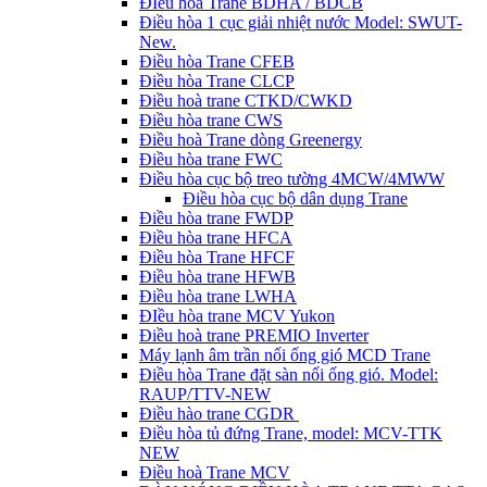
ĐIều hòa Trane BDHA / BDCB
Điều hòa 1 cục giải nhiệt nước Model: SWUT-
New.
Điều hòa Trane CFEB
Điều hòa Trane CLCP
Điều hoà trane CTKD/CWKD
Điều hòa trane CWS
Điều hoà Trane dòng Greenergy
Điều hòa trane FWC
Điều hòa cục bộ treo tường 4MCW/4MWW
Điều hòa cục bộ dân dụng Trane
Điều hòa trane FWDP
Điều hòa trane HFCA
Điều hòa Trane HFCF
Điều hòa trane HFWB
Điều hòa trane LWHA
ĐIều hòa trane MCV Yukon
Điều hoà trane PREMIO Inverter
Máy lạnh âm trần nối ống gió MCD Trane
Điều hòa Trane đặt sàn nối ống gió. Model:
RAUP/TTV-NEW
Điều hào trane CGDR
Điều hòa tủ đứng Trane, model: MCV-TTK
NEW
Điều hoà Trane MCV