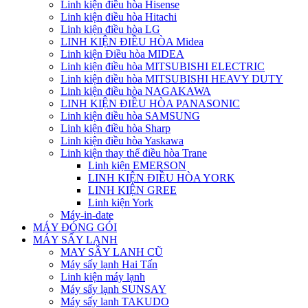
Linh kiện điều hòa Hisense
Linh kiện điều hòa Hitachi
Linh kiện điều hòa LG
LINH KIỆN ĐIỀU HÒA Midea
Linh kiện Điều hòa MIDEA
Linh kiện điều hòa MITSUBISHI ELECTRIC
Linh kiện điều hòa MITSUBISHI HEAVY DUTY
Linh kiện điều hòa NAGAKAWA
LINH KIỆN ĐIỀU HÒA PANASONIC
Linh kiện điều hòa SAMSUNG
Linh kiện điều hòa Sharp
Linh kiện điều hòa Yaskawa
Linh kiện thay thế điều hòa Trane
Linh kiện EMERSON
LINH KIỆN ĐIỀU HÒA YORK
LINH KIỆN GREE
Linh kiện York
Máy-in-date
MÁY ĐÓNG GÓI
MÁY SẤY LẠNH
MAY SÂY LANH CŨ
Máy sấy lạnh Hai Tấn
Linh kiện máy lạnh
Máy sấy lạnh SUNSAY
Máy sấy lanh TAKUDO