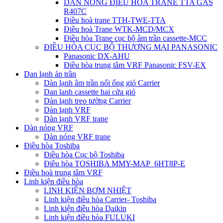
DÀN NÓNG ĐIỀU HÒA TRANE TTA GAS
R407C
Điều hoà trane TTH-TWE-TTA
Điều hoà Trane WTK-MCD/MCX
Điều hòa Trane cục bộ âm trần cassette-MCC
ĐIỀU HÒA CỤC BỘ THƯƠNG MẠI PANASONIC
Panasonic DX-AHU
Điều hòa trung tâm VRF Panasonic FSV-EX
Dan lạnh áp trần
Dàn lạnh âm trần nối ống gió Carrier
Dan lanh cassette hai cửa gió
Dàn lạnh treo tường Carrier
Dàn lạnh VRF
Dàn lạnh VRF trane
Dàn nóng VRF
Dàn nóng VRF trane
Điều hòa Toshiba
Điều hòa Cục bộ Toshiba
Điều hòa TOSHIBA MMY-MAP_6HT8P-E
Điều hoà trung tâm VRF
Linh kiện điều hòa
LINH KIỆN BƠM NHIỆT
Linh kiện điều hòa Carrier- Toshiba
Linh kiện điều hòa Daikin
Linh kiện điều hòa FULUKI