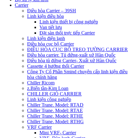
Carrier
Điều hòa Carrier – 39SH
Linh kiện điều hòa
Linh kiện thiết bị công nghiệp
Van tiết lưu
Đặt sàn thổi trực tiếp Carrier
Linh kiện điện lạnh
Điều hòa cục bộ Carrier
ĐIỀU HÒA CỤC BỘ TREO TƯỜNG CARRIER
Điều hòa carrier. Tủ đứng-xuất xứ Hàn Quốc
Điều hòa tủ đứng Carrier- Xuất xứ Hàn Quốc
Cassette 4 hướng thổi Carrier
Công Ty Cổ Phần Smind chuyên cấp linh kiện điều
hòa chính hãng
Chiller Ricom
z.Biến tần-Kim Loan
CHILLER GIÓ CARRIER
Linh kiện công nghiệp
Chiller Trane. Model: RTAD
Chiller Trane. Model: RTAE
Chiller Trane. Model: RTHE
Chiller Trane. Model: RTHG
VRF Carrier
Mini VRF- Carrier