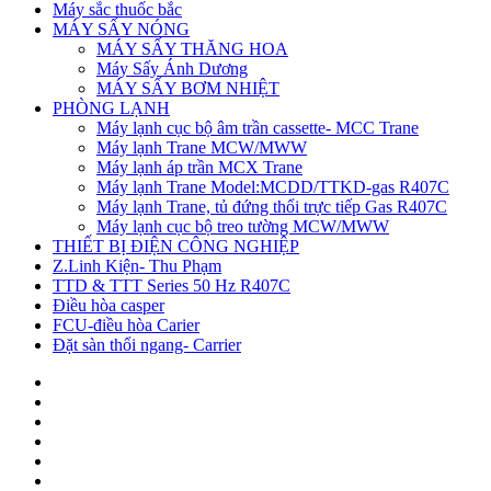
Máy sắc thuốc bắc
MÁY SẤY NÓNG
MÁY SẤY THĂNG HOA
Máy Sấy Ánh Dương
MÁY SẤY BƠM NHIỆT
PHÒNG LẠNH
Máy lạnh cục bộ âm trần cassette- MCC Trane
Máy lạnh Trane MCW/MWW
Máy lạnh áp trần MCX Trane
Máy lạnh Trane Model:MCDD/TTKD-gas R407C
Máy lạnh Trane, tủ đứng thổi trực tiếp Gas R407C
Máy lạnh cục bộ treo tường MCW/MWW
THIẾT BỊ ĐIỆN CÔNG NGHIỆP
Z.Linh Kiện- Thu Phạm
TTD & TTT Series 50 Hz R407C
Điều hòa casper
FCU-điều hòa Carier
Đặt sàn thổi ngang- Carrier