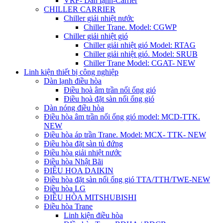
VRF- Dàn lạnh-Carrier
CHILLER CARRIER
Chiller giải nhiệt nước
Chiller Trane. Model: CGWP
Chiller giải nhiệt gió
Chiller giải nhiệt gió Model: RTAG
Chiller giải nhiệt gió. Model: SRUB
Chiller Trane Model: CGAT- NEW
Linh kiện thiết bị công nghiệp
Dàn lạnh điều hòa
Điều hoà âm trần nối ống gió
Điều hoà đặt sàn nối ống gió
Dàn nóng điều hòa
Điều hòa âm trần nối ống gió model: MCD-TTK.
NEW
Điều hòa áp trần Trane. Model: MCX- TTK- NEW
Điều hòa đặt sàn tủ đứng
Điều hòa giải nhiệt nước
Điều hòa Nhật Bãi
ĐIÊU HOA DAIKIN
Điều hòa đặt sàn nối ống gió TTA/TTH/TWE-NEW
Điều hòa LG
ĐIỀU HÒA MITSHUBISHI
Điều hòa Trane
Linh kiện điều hòa