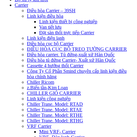
Carrier
Điều hòa Carrier – 39SH
Linh kiện điều hòa
Linh kiện thiết bị công nghiệp
Van tiết lưu
Đặt sàn thổi trực tiếp Carrier
Linh kiện điện lạnh
Điều hòa cục bộ Carrier
ĐIỀU HÒA CỤC BỘ TREO TƯỜNG CARRIER
Điều hòa carrier. Tủ đứng-xuất xứ Hàn Quốc
Điều hòa tủ đứng Carrier- Xuất xứ Hàn Quốc
Cassette 4 hướng thổi Carrier
Công Ty Cổ Phần Smind chuyên cấp linh kiện điều
hòa chính hãng
Chiller Ricom
z.Biến tần-Kim Loan
CHILLER GIÓ CARRIER
Linh kiện công nghiệp
Chiller Trane. Model: RTAD
Chiller Trane. Model: RTAE
Chiller Trane. Model: RTHE
Chiller Trane. Model: RTHG
VRF Carrier
Mini VRF- Carrier