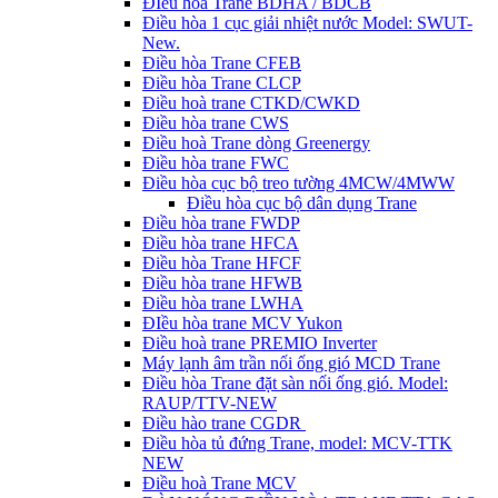
ĐIều hòa Trane BDHA / BDCB
Điều hòa 1 cục giải nhiệt nước Model: SWUT-
New.
Điều hòa Trane CFEB
Điều hòa Trane CLCP
Điều hoà trane CTKD/CWKD
Điều hòa trane CWS
Điều hoà Trane dòng Greenergy
Điều hòa trane FWC
Điều hòa cục bộ treo tường 4MCW/4MWW
Điều hòa cục bộ dân dụng Trane
Điều hòa trane FWDP
Điều hòa trane HFCA
Điều hòa Trane HFCF
Điều hòa trane HFWB
Điều hòa trane LWHA
ĐIều hòa trane MCV Yukon
Điều hoà trane PREMIO Inverter
Máy lạnh âm trần nối ống gió MCD Trane
Điều hòa Trane đặt sàn nối ống gió. Model:
RAUP/TTV-NEW
Điều hào trane CGDR
Điều hòa tủ đứng Trane, model: MCV-TTK
NEW
Điều hoà Trane MCV