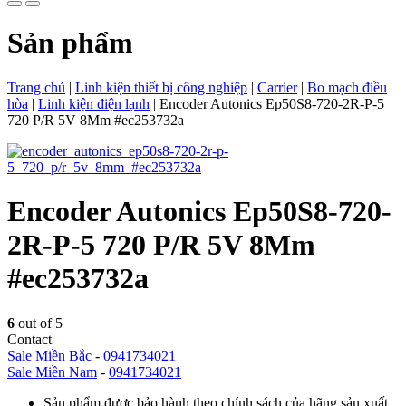
Sản phẩm
Trang chủ
|
Linh kiện thiết bị công nghiệp
|
Carrier
|
Bo mạch điều
hòa
|
Linh kiện điện lạnh
|
Encoder Autonics Ep50S8-720-2R-P-5
720 P/R 5V 8Mm #ec253732a
Encoder Autonics Ep50S8-720-
2R-P-5 720 P/R 5V 8Mm
#ec253732a
6
out of 5
Contact
Sale Miền Bắc
-
0941734021
Sale Miền Nam
-
0941734021
Sản phẩm được bảo hành theo chính sách của hãng sản xuất.