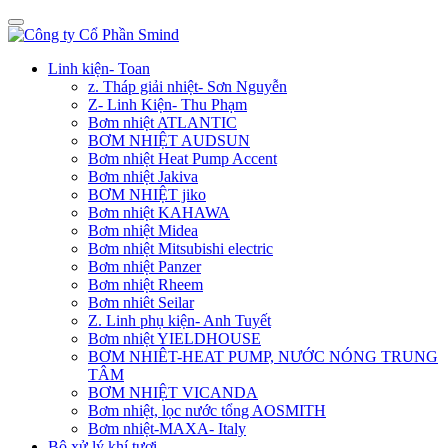
Linh kiện- Toan
z. Tháp giải nhiệt- Sơn Nguyễn
Z- Linh Kiện- Thu Phạm
Bơm nhiệt ATLANTIC
BƠM NHIỆT AUDSUN
Bơm nhiệt Heat Pump Accent
Bơm nhiệt Jakiva
BƠM NHIỆT jiko
Bơm nhiệt KAHAWA
Bơm nhiệt Midea
Bơm nhiệt Mitsubishi electric
Bơm nhiệt Panzer
Bơm nhiệt Rheem
Bơm nhiêt Seilar
Z. Linh phụ kiện- Anh Tuyết
Bơm nhiệt YIELDHOUSE
BƠM NHIÊT-HEAT PUMP, NƯỚC NÓNG TRUNG
TÂM
BƠM NHIỆT VICANDA
Bơm nhiệt, lọc nước tổng AOSMITH
Bơm nhiệt-MAXA- Italy
Bộ xử lý khí tươi