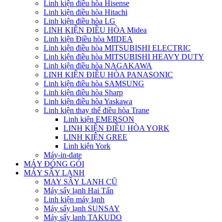
Linh kiện điều hòa Hisense
Linh kiện điều hòa Hitachi
Linh kiện điều hòa LG
LINH KIỆN ĐIỀU HÒA Midea
Linh kiện Điều hòa MIDEA
Linh kiện điều hòa MITSUBISHI ELECTRIC
Linh kiện điều hòa MITSUBISHI HEAVY DUTY
Linh kiện điều hòa NAGAKAWA
LINH KIỆN ĐIỀU HÒA PANASONIC
Linh kiện điều hòa SAMSUNG
Linh kiện điều hòa Sharp
Linh kiện điều hòa Yaskawa
Linh kiện thay thế điều hòa Trane
Linh kiện EMERSON
LINH KIỆN ĐIỀU HÒA YORK
LINH KIỆN GREE
Linh kiện York
Máy-in-date
MÁY ĐÓNG GÓI
MÁY SẤY LẠNH
MAY SÂY LANH CŨ
Máy sấy lạnh Hai Tấn
Linh kiện máy lạnh
Máy sấy lạnh SUNSAY
Máy sấy lanh TAKUDO