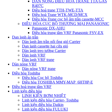
DÀN NÓNG ĐIỀU HÒA TRANE TTA GAS
R407C
Điều hoà trane TTH-TWE-TTA
Điều hoà Trane WTK-MCD/MCX
Điều hòa Trane cục bộ âm trần cassette-MCC
ĐIỀU HÒA CỤC BỘ THƯƠNG MẠI PANASONIC
Panasonic DX-AHU
Điều hòa trung tâm VRF Panasonic FSV-EX
Dan lạnh áp trần
Dàn lạnh âm trần nối ống gió Carrier
Dan lanh cassette hai cửa gió
Dàn lạnh treo tường Carrier
Dàn lạnh VRF
Dàn lạnh VRF trane
Dàn nóng VRF
Dàn nóng VRF trane
Điều hòa Toshiba
Điều hòa Cục bộ Toshiba
Điều hòa TOSHIBA MMY-MAP_6HT8P-E
Điều hoà trung tâm VRF
Linh kiện điều hòa
LINH KIỆN BƠM NHIỆT
Linh kiện điều hòa Carrier- Toshiba
Linh kiện điều hòa Daikin
Linh kiện điều hòa FULUKI