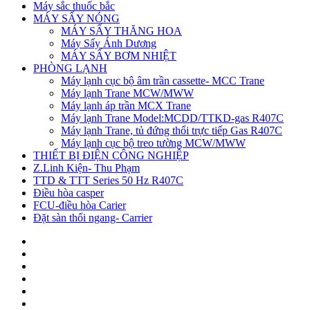
Máy sắc thuốc bắc
MÁY SẤY NÓNG
MÁY SẤY THĂNG HOA
Máy Sấy Ánh Dương
MÁY SẤY BƠM NHIỆT
PHÒNG LẠNH
Máy lạnh cục bộ âm trần cassette- MCC Trane
Máy lạnh Trane MCW/MWW
Máy lạnh áp trần MCX Trane
Máy lạnh Trane Model:MCDD/TTKD-gas R407C
Máy lạnh Trane, tủ đứng thổi trực tiếp Gas R407C
Máy lạnh cục bộ treo tường MCW/MWW
THIẾT BỊ ĐIỆN CÔNG NGHIỆP
Z.Linh Kiện- Thu Phạm
TTD & TTT Series 50 Hz R407C
Điều hòa casper
FCU-điều hòa Carier
Đặt sàn thổi ngang- Carrier