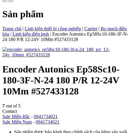
Sản phẩm
Trang chủ
|
Linh kiện thiết bị công nghiệp
|
Carrier
|
Bo mạch điều
hòa
|
Linh kiện điện lạnh
|
Encoder Autonics Ep58Sc10-180-3F-N-
24 180 P/R 12-24V 10Mm #527433128
Encoder Autonics Ep58Sc10-
180-3F-N-24 180 P/R 12-24V
10Mm #527433128
7
out of 5
Contact
Sale Miền Bắc
-
0941734021
Sale Miền Nam
-
0941734021
Sản phẩm được bảo hành theo chính sách của hãng sản xuất.