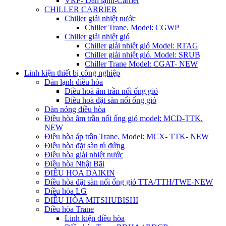
VRF- Dàn lạnh-Carrier
CHILLER CARRIER
Chiller giải nhiệt nước
Chiller Trane. Model: CGWP
Chiller giải nhiệt gió
Chiller giải nhiệt gió Model: RTAG
Chiller giải nhiệt gió. Model: SRUB
Chiller Trane Model: CGAT- NEW
Linh kiện thiết bị công nghiệp
Dàn lạnh điều hòa
Điều hoà âm trần nối ống gió
Điều hoà đặt sàn nối ống gió
Dàn nóng điều hòa
Điều hòa âm trần nối ống gió model: MCD-TTK.
NEW
Điều hòa áp trần Trane. Model: MCX- TTK- NEW
Điều hòa đặt sàn tủ đứng
Điều hòa giải nhiệt nước
Điều hòa Nhật Bãi
ĐIÊU HOA DAIKIN
Điều hòa đặt sàn nối ống gió TTA/TTH/TWE-NEW
Điều hòa LG
ĐIỀU HÒA MITSHUBISHI
Điều hòa Trane
Linh kiện điều hòa