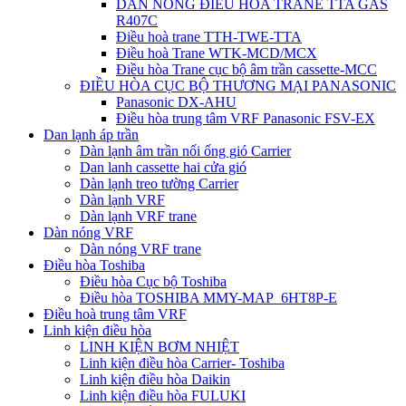
DÀN NÓNG ĐIỀU HÒA TRANE TTA GAS
R407C
Điều hoà trane TTH-TWE-TTA
Điều hoà Trane WTK-MCD/MCX
Điều hòa Trane cục bộ âm trần cassette-MCC
ĐIỀU HÒA CỤC BỘ THƯƠNG MẠI PANASONIC
Panasonic DX-AHU
Điều hòa trung tâm VRF Panasonic FSV-EX
Dan lạnh áp trần
Dàn lạnh âm trần nối ống gió Carrier
Dan lanh cassette hai cửa gió
Dàn lạnh treo tường Carrier
Dàn lạnh VRF
Dàn lạnh VRF trane
Dàn nóng VRF
Dàn nóng VRF trane
Điều hòa Toshiba
Điều hòa Cục bộ Toshiba
Điều hòa TOSHIBA MMY-MAP_6HT8P-E
Điều hoà trung tâm VRF
Linh kiện điều hòa
LINH KIỆN BƠM NHIỆT
Linh kiện điều hòa Carrier- Toshiba
Linh kiện điều hòa Daikin
Linh kiện điều hòa FULUKI