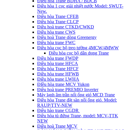
ĐIều hòa Trane BDHA / BDCB
Điều hòa 1 cục giải nhiệt nước Model: SWUT-
New.
Điều hòa Trane CFEB
Điều hòa Trane CLCP
Điều hoà trane CTKD/CWKD
Điều hòa trane CWS
Điều hoà Trane dòng Greenergy
Điều hòa trane FWC
Điều hòa cục bộ treo tường 4MCW/4MWW
Điều hòa cục bộ dân dụng Trane
Điều hòa trane FWDP
Điều hòa trane HFCA
Điều hòa Trane HFCF
Điều hòa trane HFWB
Điều hòa trane LWHA
ĐIều hòa trane MCV Yukon
Điều hoà trane PREMIO Inverter
Máy lạnh âm trần nối ống gió MCD Trane
Điều hòa Trane đặt sàn nối ống gió. Model:
RAUP/TTV-NEW
Điều hào trane CGDR
Điều hòa tủ đứng Trane, model: MCV-TTK
NEW
Điều hoà Trane MCV