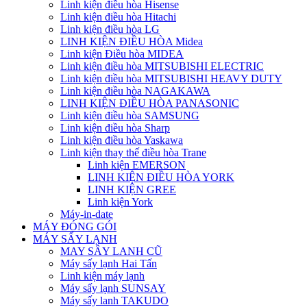
Linh kiện điều hòa Hisense
Linh kiện điều hòa Hitachi
Linh kiện điều hòa LG
LINH KIỆN ĐIỀU HÒA Midea
Linh kiện Điều hòa MIDEA
Linh kiện điều hòa MITSUBISHI ELECTRIC
Linh kiện điều hòa MITSUBISHI HEAVY DUTY
Linh kiện điều hòa NAGAKAWA
LINH KIỆN ĐIỀU HÒA PANASONIC
Linh kiện điều hòa SAMSUNG
Linh kiện điều hòa Sharp
Linh kiện điều hòa Yaskawa
Linh kiện thay thế điều hòa Trane
Linh kiện EMERSON
LINH KIỆN ĐIỀU HÒA YORK
LINH KIỆN GREE
Linh kiện York
Máy-in-date
MÁY ĐÓNG GÓI
MÁY SẤY LẠNH
MAY SÂY LANH CŨ
Máy sấy lạnh Hai Tấn
Linh kiện máy lạnh
Máy sấy lạnh SUNSAY
Máy sấy lanh TAKUDO