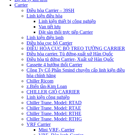
Carrier
Điều hòa Carrier – 39SH
Linh kiện điều hòa
Linh kiện thiết bị công nghiệp
Van tiết lưu
Đặt sàn thổi trực tiếp Carrier
Linh kiện điện lạnh
Điều hòa cục bộ Carrier
ĐIỀU HÒA CỤC BỘ TREO TƯỜNG CARRIER
Điều hòa carrier. Tủ đứng-xuất xứ Hàn Quốc
Điều hòa tủ đứng Carrier- Xuất xứ Hàn Quốc
Cassette 4 hướng thổi Carrier
Công Ty Cổ Phần Smind chuyên cấp linh kiện điều
hòa chính hãng
Chiller Ricom
z.Biến tần-Kim Loan
CHILLER GIÓ CARRIER
Linh kiện công nghiệp
Chiller Trane. Model: RTAD
Chiller Trane. Model: RTAE
Chiller Trane. Model: RTHE
Chiller Trane. Model: RTHG
VRF Carrier
Mini VRF- Carrier