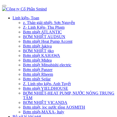
Linh kiện- Toan
z. Tháp giải nhiệt- Sơn Nguyễn
Z- Linh Kiện- Thu Phạm
Bơm nhiệt ATLANTIC
BƠM NHIỆT AUDSUN
Bơm nhiệt Heat Pump Accent
Bơm nhiệt Jakiva
BƠM NHIỆT jiko
Bơm nhiệt KAHAWA
Bơm nhiệt Midea
Bơm nhiệt Mitsubishi electric
Bơm nhiệt Panzer
Bơm nhiệt Rheem
Bơm nhiêt Seilar
Z. Linh phụ kiện- Anh Tuyết
Bơm nhiệt YIELDHOUSE
BƠM NHIÊT-HEAT PUMP, NƯỚC NÓNG TRUNG
TÂM
BƠM NHIỆT VICANDA
Bơm nhiệt, lọc nước tổng AOSMITH
Bơm nhiệt-MAXA- Italy
Bộ xử lý khí tươi