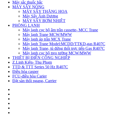
Máy sắc thuốc bắc
MÁY SẤY NÓNG
MÁY SẤY THĂNG HOA
Máy Sấy Ánh Dương
MÁY SẤY BƠM NHIỆT
PHÒNG LẠNH
Máy lạnh cục bộ âm trần cassette- MCC Trane
Máy lạnh Trane MCW/MWW
Máy lạnh áp trần MCX Trane
Máy lạnh Trane Model:MCDD/TTKD-gas R407C
Máy lạnh Trane, tủ đứng thổi trực tiếp Gas R407C
Máy lạnh cục bộ treo tường MCW/MWW
THIẾT BỊ ĐIỆN CÔNG NGHIỆP
Z.Linh Kiện- Thu Phạm
TTD & TTT Series 50 Hz R407C
Điều hòa casper
FCU-điều hòa Carier
Đặt sàn thổi ngang- Carrier