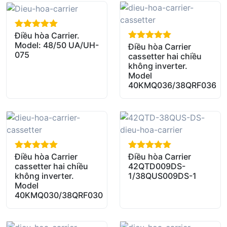
Điều hòa Carrier.
out of 5
Model: 48/50 UA/UH-
Điều hòa Carrier
out of 5
075
cassetter hai chiều
không inverter.
Model
40KMQ036/38QRF036
Điều hòa Carrier
Điều hòa Carrier
out of 5
out of 5
cassetter hai chiều
42QTD009DS-
không inverter.
1/38QUS009DS-1
Model
40KMQ030/38QRF030