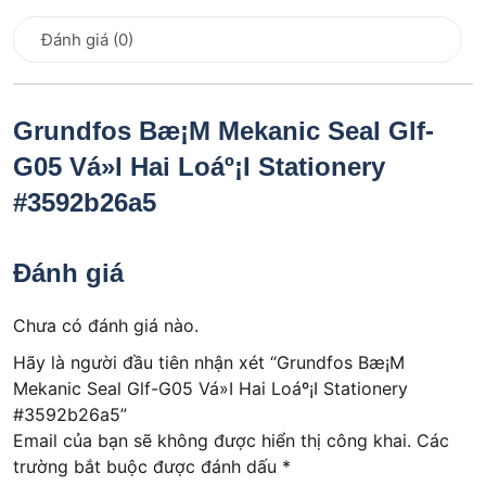
Đánh giá (0)
Grundfos Bæ¡M Mekanic Seal Glf-
G05 Vá»I Hai Loáº¡I Stationery
#3592b26a5
Đánh giá
Chưa có đánh giá nào.
Hãy là người đầu tiên nhận xét “Grundfos Bæ¡M
Mekanic Seal Glf-G05 Vá»I Hai Loáº¡I Stationery
#3592b26a5”
Email của bạn sẽ không được hiển thị công khai.
Các
trường bắt buộc được đánh dấu
*