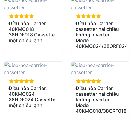
Điều hòa Carrier.
Điều hòa Carrier
out of 5
out of 5
40KMC018
cassetter hai chiều
38HDF018 Cassette
không inverter.
một chiều lạnh
Model
40KMQ024/38QRF024
Điều hòa Carrier.
Điều hòa Carrier
out of 5
out of 5
40KMC024
cassetter hai chiều
38HDF024 Cassette
không inverter.
một chiều lạnh
Model
40KMQ018/38QRF018