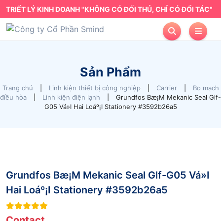
TRIẾT LÝ KINH DOANH "KHÔNG CÓ ĐỐI THỦ, CHỈ CÓ ĐỐI TÁC"
Sản Phẩm
Trang chủ
|
Linh kiện thiết bị công nghiệp
|
Carrier
|
Bo mạch
điều hòa
|
Linh kiện điện lạnh
|
Grundfos Bæ¡M Mekanic Seal Glf-
G05 Vá»I Hai Loáº¡I Stationery #3592b26a5
Grundfos Bæ¡M Mekanic Seal Glf-G05 Vá»I
Hai Loáº¡I Stationery #3592b26a5
9
out of 5
Contact