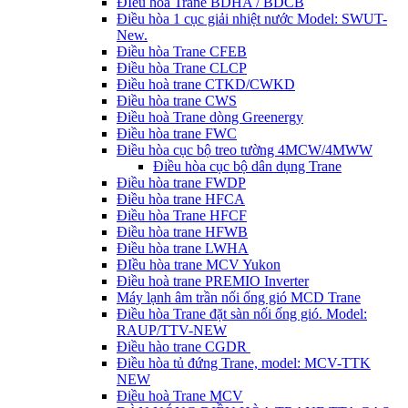
ĐIều hòa Trane BDHA / BDCB
Điều hòa 1 cục giải nhiệt nước Model: SWUT-
New.
Điều hòa Trane CFEB
Điều hòa Trane CLCP
Điều hoà trane CTKD/CWKD
Điều hòa trane CWS
Điều hoà Trane dòng Greenergy
Điều hòa trane FWC
Điều hòa cục bộ treo tường 4MCW/4MWW
Điều hòa cục bộ dân dụng Trane
Điều hòa trane FWDP
Điều hòa trane HFCA
Điều hòa Trane HFCF
Điều hòa trane HFWB
Điều hòa trane LWHA
ĐIều hòa trane MCV Yukon
Điều hoà trane PREMIO Inverter
Máy lạnh âm trần nối ống gió MCD Trane
Điều hòa Trane đặt sàn nối ống gió. Model:
RAUP/TTV-NEW
Điều hào trane CGDR
Điều hòa tủ đứng Trane, model: MCV-TTK
NEW
Điều hoà Trane MCV