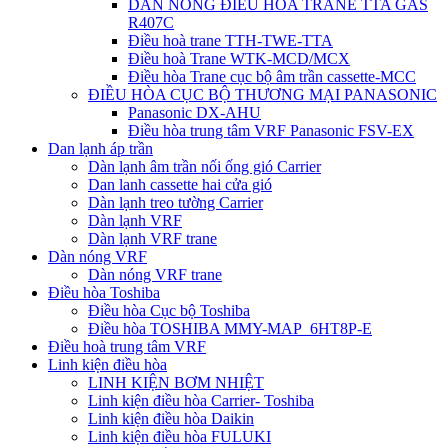
DÀN NÓNG ĐIỀU HÒA TRANE TTA GAS
R407C
Điều hoà trane TTH-TWE-TTA
Điều hoà Trane WTK-MCD/MCX
Điều hòa Trane cục bộ âm trần cassette-MCC
ĐIỀU HÒA CỤC BỘ THƯƠNG MẠI PANASONIC
Panasonic DX-AHU
Điều hòa trung tâm VRF Panasonic FSV-EX
Dan lạnh áp trần
Dàn lạnh âm trần nối ống gió Carrier
Dan lanh cassette hai cửa gió
Dàn lạnh treo tường Carrier
Dàn lạnh VRF
Dàn lạnh VRF trane
Dàn nóng VRF
Dàn nóng VRF trane
Điều hòa Toshiba
Điều hòa Cục bộ Toshiba
Điều hòa TOSHIBA MMY-MAP_6HT8P-E
Điều hoà trung tâm VRF
Linh kiện điều hòa
LINH KIỆN BƠM NHIỆT
Linh kiện điều hòa Carrier- Toshiba
Linh kiện điều hòa Daikin
Linh kiện điều hòa FULUKI