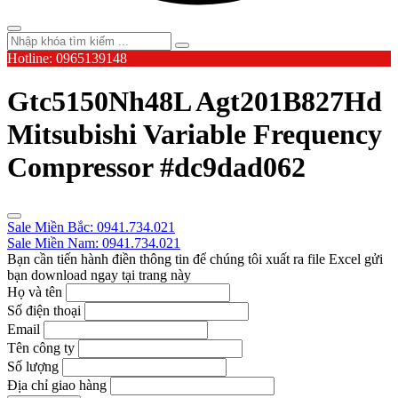
Hotline: 0965139148
Gtc5150Nh48L Agt201B827Hd
Mitsubishi Variable Frequency
Compressor #dc9dad062
Sale Miền Bắc: 0941.734.021
Sale Miền Nam: 0941.734.021
Bạn cần tiến hành điền thông tin để chúng tôi xuất ra file Excel gửi
bạn download ngay tại trang này
Họ và tên
Số điện thoại
Email
Tên công ty
Số lượng
Địa chỉ giao hàng