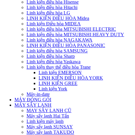
Linh kiện điều hòa Hisense
Linh kiện điều hòa Hitachi
Linh kiện điều hòa LG
LINH KIỆN ĐIỀU HÒA Midea
Linh kiện Điều hòa MIDEA
Linh kiện điều hòa MITSUBISHI ELECTRIC
Linh kiện điều hòa MITSUBISHI HEAVY DUTY
Linh kiện điều hòa NAGAKAWA
LINH KIỆN ĐIỀU HÒA PANASONIC
Linh kiện điều hòa SAMSUNG
Linh kiện điều hòa Sharp
Linh kiện điều hòa Yaskawa
Linh kiện thay thế điều hòa Trane
Linh kiện EMERSON
LINH KIỆN ĐIỀU HÒA YORK
LINH KIỆN GREE
Linh kiện York
Máy-in-date
MÁY ĐÓNG GÓI
MÁY SẤY LẠNH
MAY SÂY LANH CŨ
Máy sấy lạnh Hai Tấn
Linh kiện máy lạnh
Máy sấy lạnh SUNSAY
Máy sấy lanh TAKUDO