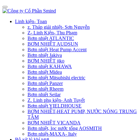
Linh kiện- Toan
z. Tháp giải nhiệt- Sơn Nguyễn
Z- Linh Kiện- Thu Phạm
Bơm nhiệt ATLANTIC
BƠM NHIỆT AUDSUN
Bơm nhiệt Heat Pump Accent
Bơm nhiệt Jakiva
BƠM NHIỆT jiko
Bơm nhiệt KAHAWA
Bơm nhiệt Midea
Bơm nhiệt Mitsubishi electric
Bơm nhiệt Panzer
Bơm nhiệt Rheem
Bơm nhiêt Seilar
Z. Linh phụ kiện- Anh Tuyết
Bơm nhiệt YIELDHOUSE
BƠM NHIÊT-HEAT PUMP, NƯỚC NÓNG TRUNG
TÂM
BƠM NHIỆT VICANDA
Bơm nhiệt, lọc nước tổng AOSMITH
Bơm nhiệt-MAXA- Italy
Bộ xử lý khí tươi