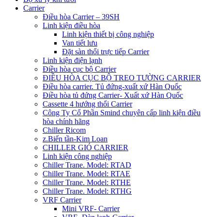
Carrier
Điều hòa Carrier – 39SH
Linh kiện điều hòa
Linh kiện thiết bị công nghiệp
Van tiết lưu
Đặt sàn thổi trực tiếp Carrier
Linh kiện điện lạnh
Điều hòa cục bộ Carrier
ĐIỀU HÒA CỤC BỘ TREO TƯỜNG CARRIER
Điều hòa carrier. Tủ đứng-xuất xứ Hàn Quốc
Điều hòa tủ đứng Carrier- Xuất xứ Hàn Quốc
Cassette 4 hướng thổi Carrier
Công Ty Cổ Phần Smind chuyên cấp linh kiện điều
hòa chính hãng
Chiller Ricom
z.Biến tần-Kim Loan
CHILLER GIÓ CARRIER
Linh kiện công nghiệp
Chiller Trane. Model: RTAD
Chiller Trane. Model: RTAE
Chiller Trane. Model: RTHE
Chiller Trane. Model: RTHG
VRF Carrier
Mini VRF- Carrier