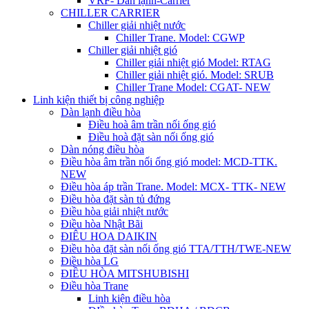
VRF- Dàn lạnh-Carrier
CHILLER CARRIER
Chiller giải nhiệt nước
Chiller Trane. Model: CGWP
Chiller giải nhiệt gió
Chiller giải nhiệt gió Model: RTAG
Chiller giải nhiệt gió. Model: SRUB
Chiller Trane Model: CGAT- NEW
Linh kiện thiết bị công nghiệp
Dàn lạnh điều hòa
Điều hoà âm trần nối ống gió
Điều hoà đặt sàn nối ống gió
Dàn nóng điều hòa
Điều hòa âm trần nối ống gió model: MCD-TTK.
NEW
Điều hòa áp trần Trane. Model: MCX- TTK- NEW
Điều hòa đặt sàn tủ đứng
Điều hòa giải nhiệt nước
Điều hòa Nhật Bãi
ĐIÊU HOA DAIKIN
Điều hòa đặt sàn nối ống gió TTA/TTH/TWE-NEW
Điều hòa LG
ĐIỀU HÒA MITSHUBISHI
Điều hòa Trane
Linh kiện điều hòa