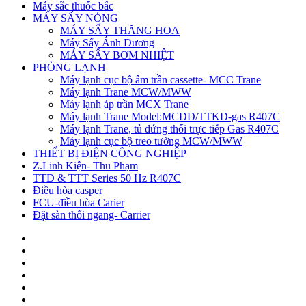
Máy sắc thuốc bắc
MÁY SẤY NÓNG
MÁY SẤY THĂNG HOA
Máy Sấy Ánh Dương
MÁY SẤY BƠM NHIỆT
PHÒNG LẠNH
Máy lạnh cục bộ âm trần cassette- MCC Trane
Máy lạnh Trane MCW/MWW
Máy lạnh áp trần MCX Trane
Máy lạnh Trane Model:MCDD/TTKD-gas R407C
Máy lạnh Trane, tủ đứng thổi trực tiếp Gas R407C
Máy lạnh cục bộ treo tường MCW/MWW
THIẾT BỊ ĐIỆN CÔNG NGHIỆP
Z.Linh Kiện- Thu Phạm
TTD & TTT Series 50 Hz R407C
Điều hòa casper
FCU-điều hòa Carier
Đặt sàn thổi ngang- Carrier