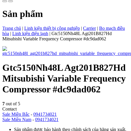
Sản phẩm
Trang chủ
|
Linh kiện thiết bị công nghiệp
|
Carrier
|
Bo mạch điều
hòa
|
Linh kiện điện lạnh
|
Gtc5150Nh48L Agt201B827Hd
Mitsubishi Variable Frequency Compressor #dc9dad062
Gtc5150Nh48L Agt201B827Hd
Mitsubishi Variable Frequency
Compressor #dc9dad062
7
out of 5
Contact
Sale Miền Bắc
-
0941734021
Sale Miền Nam
-
0941734021
Sản phẩm được bảo hành theo chính sách của hãng sản xuất.