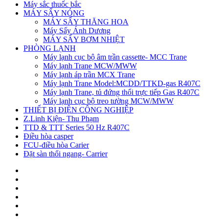
Máy sắc thuốc bắc
MÁY SẤY NÓNG
MÁY SẤY THĂNG HOA
Máy Sấy Ánh Dương
MÁY SẤY BƠM NHIỆT
PHÒNG LẠNH
Máy lạnh cục bộ âm trần cassette- MCC Trane
Máy lạnh Trane MCW/MWW
Máy lạnh áp trần MCX Trane
Máy lạnh Trane Model:MCDD/TTKD-gas R407C
Máy lạnh Trane, tủ đứng thổi trực tiếp Gas R407C
Máy lạnh cục bộ treo tường MCW/MWW
THIẾT BỊ ĐIỆN CÔNG NGHIỆP
Z.Linh Kiện- Thu Phạm
TTD & TTT Series 50 Hz R407C
Điều hòa casper
FCU-điều hòa Carier
Đặt sàn thổi ngang- Carrier