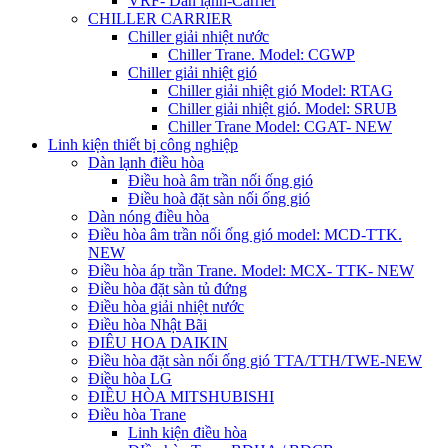
VRF- Dàn lạnh-Carrier
CHILLER CARRIER
Chiller giải nhiệt nước
Chiller Trane. Model: CGWP
Chiller giải nhiệt gió
Chiller giải nhiệt gió Model: RTAG
Chiller giải nhiệt gió. Model: SRUB
Chiller Trane Model: CGAT- NEW
Linh kiện thiết bị công nghiệp
Dàn lạnh điều hòa
Điều hoà âm trần nối ống gió
Điều hoà đặt sàn nối ống gió
Dàn nóng điều hòa
Điều hòa âm trần nối ống gió model: MCD-TTK.
NEW
Điều hòa áp trần Trane. Model: MCX- TTK- NEW
Điều hòa đặt sàn tủ đứng
Điều hòa giải nhiệt nước
Điều hòa Nhật Bãi
ĐIÊU HOA DAIKIN
Điều hòa đặt sàn nối ống gió TTA/TTH/TWE-NEW
Điều hòa LG
ĐIỀU HÒA MITSHUBISHI
Điều hòa Trane
Linh kiện điều hòa