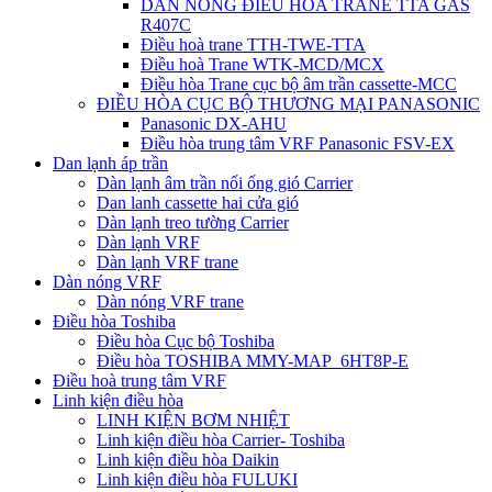
DÀN NÓNG ĐIỀU HÒA TRANE TTA GAS
R407C
Điều hoà trane TTH-TWE-TTA
Điều hoà Trane WTK-MCD/MCX
Điều hòa Trane cục bộ âm trần cassette-MCC
ĐIỀU HÒA CỤC BỘ THƯƠNG MẠI PANASONIC
Panasonic DX-AHU
Điều hòa trung tâm VRF Panasonic FSV-EX
Dan lạnh áp trần
Dàn lạnh âm trần nối ống gió Carrier
Dan lanh cassette hai cửa gió
Dàn lạnh treo tường Carrier
Dàn lạnh VRF
Dàn lạnh VRF trane
Dàn nóng VRF
Dàn nóng VRF trane
Điều hòa Toshiba
Điều hòa Cục bộ Toshiba
Điều hòa TOSHIBA MMY-MAP_6HT8P-E
Điều hoà trung tâm VRF
Linh kiện điều hòa
LINH KIỆN BƠM NHIỆT
Linh kiện điều hòa Carrier- Toshiba
Linh kiện điều hòa Daikin
Linh kiện điều hòa FULUKI