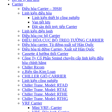
Carrier
Điều hòa Carrier – 39SH
Linh kiện điều hòa
Linh kiện thiết bị công nghiệp
Van tiết lưu
Đặt sàn thổi trực tiếp Carrier
Linh kiện điện lạnh
Điều hòa cục bộ Carrier
ĐIỀU HÒA CỤC BỘ TREO TƯỜNG CARRIER
Điều hòa carrier. Tủ đứng-xuất xứ Hàn Quốc
Điều hòa tủ đứng Carrier- Xuất xứ Hàn Quốc
Cassette 4 hướng thổi Carrier
Công Ty Cổ Phần Smind chuyên cấp linh kiện điều
hòa chính hãng
Chiller Ricom
z.Biến tần-Kim Loan
CHILLER GIÓ CARRIER
Linh kiện công nghiệp
Chiller Trane. Model: RTAD
Chiller Trane. Model: RTAE
Chiller Trane. Model: RTHE
Chiller Trane. Model: RTHG
VRF Carrier
Mini VRF- Carrier