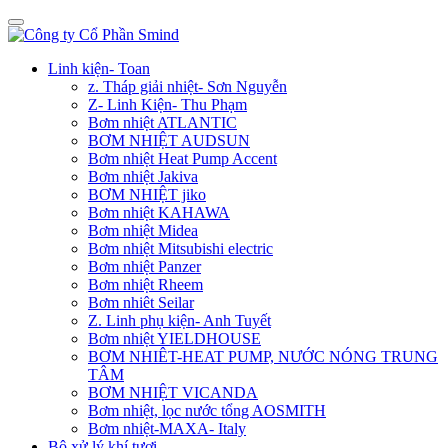
Linh kiện- Toan
z. Tháp giải nhiệt- Sơn Nguyễn
Z- Linh Kiện- Thu Phạm
Bơm nhiệt ATLANTIC
BƠM NHIỆT AUDSUN
Bơm nhiệt Heat Pump Accent
Bơm nhiệt Jakiva
BƠM NHIỆT jiko
Bơm nhiệt KAHAWA
Bơm nhiệt Midea
Bơm nhiệt Mitsubishi electric
Bơm nhiệt Panzer
Bơm nhiệt Rheem
Bơm nhiêt Seilar
Z. Linh phụ kiện- Anh Tuyết
Bơm nhiệt YIELDHOUSE
BƠM NHIÊT-HEAT PUMP, NƯỚC NÓNG TRUNG
TÂM
BƠM NHIỆT VICANDA
Bơm nhiệt, lọc nước tổng AOSMITH
Bơm nhiệt-MAXA- Italy
Bộ xử lý khí tươi