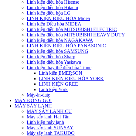
Linh kiện điều hòa Hisense
Linh kiện điều hòa Hitachi
Linh kiện điều hòa LG
LINH KIỆN ĐIỀU HÒA Midea
Linh kiện Điều hòa MIDEA
Linh kiện điều hòa MITSUBISHI ELECTRIC
Linh kiện điều hòa MITSUBISHI HEAVY DUTY
Linh kiện điều hòa NAGAKAWA
LINH KIỆN ĐIỀU HÒA PANASONIC
Linh kiện điều hòa SAMSUNG
Linh kiện điều hòa Sharp
Linh kiện điều hòa Yaskawa
Linh kiện thay thế điều hòa Trane
Linh kiện EMERSON
LINH KIỆN ĐIỀU HÒA YORK
LINH KIỆN GREE
Linh kiện York
Máy-in-date
MÁY ĐÓNG GÓI
MÁY SẤY LẠNH
MAY SÂY LANH CŨ
Máy sấy lạnh Hai Tấn
Linh kiện máy lạnh
Máy sấy lạnh SUNSAY
Máy sấy lanh TAKUDO