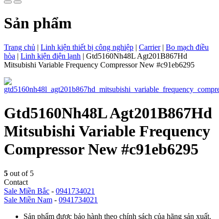
Sản phẩm
Trang chủ
|
Linh kiện thiết bị công nghiệp
|
Carrier
|
Bo mạch điều
hòa
|
Linh kiện điện lạnh
|
Gtd5160Nh48L Agt201B867Hd
Mitsubishi Variable Frequency Compressor New #c91eb6295
Gtd5160Nh48L Agt201B867Hd
Mitsubishi Variable Frequency
Compressor New #c91eb6295
5
out of 5
Contact
Sale Miền Bắc
-
0941734021
Sale Miền Nam
-
0941734021
Sản phẩm được bảo hành theo chính sách của hãng sản xuất.