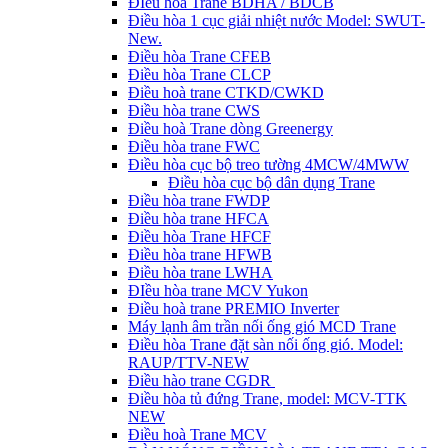
ĐIều hòa Trane BDHA / BDCB
Điều hòa 1 cục giải nhiệt nước Model: SWUT-
New.
Điều hòa Trane CFEB
Điều hòa Trane CLCP
Điều hoà trane CTKD/CWKD
Điều hòa trane CWS
Điều hoà Trane dòng Greenergy
Điều hòa trane FWC
Điều hòa cục bộ treo tường 4MCW/4MWW
Điều hòa cục bộ dân dụng Trane
Điều hòa trane FWDP
Điều hòa trane HFCA
Điều hòa Trane HFCF
Điều hòa trane HFWB
Điều hòa trane LWHA
ĐIều hòa trane MCV Yukon
Điều hoà trane PREMIO Inverter
Máy lạnh âm trần nối ống gió MCD Trane
Điều hòa Trane đặt sàn nối ống gió. Model:
RAUP/TTV-NEW
Điều hào trane CGDR
Điều hòa tủ đứng Trane, model: MCV-TTK
NEW
Điều hoà Trane MCV