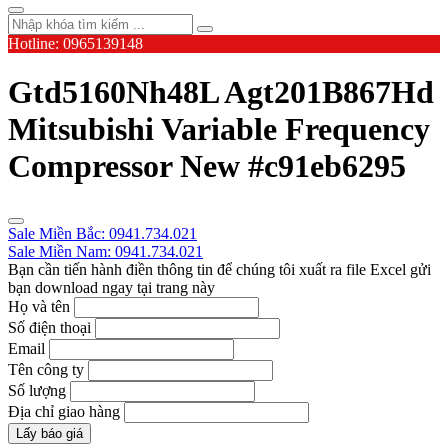
Hotline: 0965139148
Gtd5160Nh48L Agt201B867Hd
Mitsubishi Variable Frequency
Compressor New #c91eb6295
Sale Miền Bắc: 0941.734.021
Sale Miền Nam: 0941.734.021
Bạn cần tiến hành điền thông tin để chúng tôi xuất ra file Excel gửi
bạn download ngay tại trang này
Họ và tên
Số điện thoại
Email
Tên công ty
Số lượng
Địa chỉ giao hàng