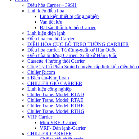
Điều hòa Carrier – 39SH
Linh kiện điều hòa
Linh kiện thiết bị công nghiệp
Van tiết lưu
Đặt sàn thổi trực tiếp Carrier
Linh kiện điện lạnh
Điều hòa cục bộ Carrier
ĐIỀU HÒA CỤC BỘ TREO TƯỜNG CARRIER
Điều hòa carrier. Tủ đứng-xuất xứ Hàn Quốc
Điều hòa tủ đứng Carrier- Xuất xứ Hàn Quốc
Cassette 4 hướng thổi Carrier
Công Ty Cổ Phần Smind chuyên cấp linh kiện điều hòa 
Chiller Ricom
z.Biến tần-Kim Loan
CHILLER GIÓ CARRIER
Linh kiện công nghiệp
Chiller Trane. Model: RTAD
Chiller Trane. Model: RTAE
Chiller Trane. Model: RTHE
Chiller Trane. Model: RTHG
VRF Carrier
Mini VRF- Carrier
VRF- Dàn lạnh-Carrier
CHILLER CARRIER