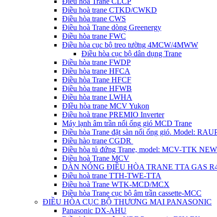
Điều hòa Trane CLCP
Điều hoà trane CTKD/CWKD
Điều hòa trane CWS
Điều hoà Trane dòng Greenergy
Điều hòa trane FWC
Điều hòa cục bộ treo tường 4MCW/4MWW
Điều hòa cục bộ dân dụng Trane
Điều hòa trane FWDP
Điều hòa trane HFCA
Điều hòa Trane HFCF
Điều hòa trane HFWB
Điều hòa trane LWHA
ĐIều hòa trane MCV Yukon
Điều hoà trane PREMIO Inverter
Máy lạnh âm trần nối ống gió MCD Trane
Điều hòa Trane đặt sàn nối ống gió. Model: R
Điều hào trane CGDR
Điều hòa tủ đứng Trane, model: MCV-TTK NEW
Điều hoà Trane MCV
DÀN NÓNG ĐIỀU HÒA TRANE TTA GAS R
Điều hoà trane TTH-TWE-TTA
Điều hoà Trane WTK-MCD/MCX
Điều hòa Trane cục bộ âm trần cassette-MCC
ĐIỀU HÒA CỤC BỘ THƯƠNG MẠI PANASONIC
Panasonic DX-AHU