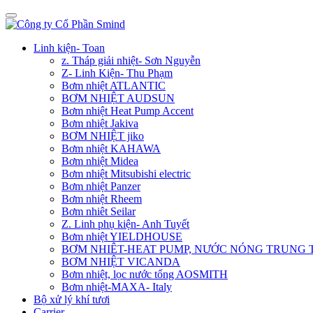
Linh kiện- Toan
z. Tháp giải nhiệt- Sơn Nguyễn
Z- Linh Kiện- Thu Phạm
Bơm nhiệt ATLANTIC
BƠM NHIỆT AUDSUN
Bơm nhiệt Heat Pump Accent
Bơm nhiệt Jakiva
BƠM NHIỆT jiko
Bơm nhiệt KAHAWA
Bơm nhiệt Midea
Bơm nhiệt Mitsubishi electric
Bơm nhiệt Panzer
Bơm nhiệt Rheem
Bơm nhiêt Seilar
Z. Linh phụ kiện- Anh Tuyết
Bơm nhiệt YIELDHOUSE
BƠM NHIÊT-HEAT PUMP, NƯỚC NÓNG TRUNG
BƠM NHIỆT VICANDA
Bơm nhiệt, lọc nước tổng AOSMITH
Bơm nhiệt-MAXA- Italy
Bộ xử lý khí tươi
Carrier