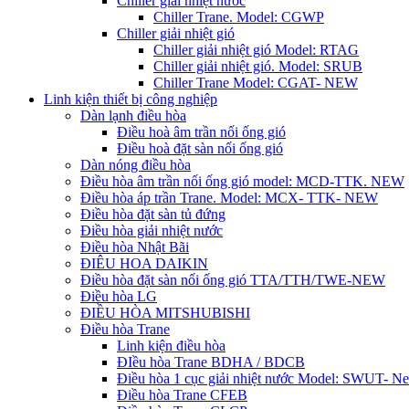
Chiller giải nhiệt nước
Chiller Trane. Model: CGWP
Chiller giải nhiệt gió
Chiller giải nhiệt gió Model: RTAG
Chiller giải nhiệt gió. Model: SRUB
Chiller Trane Model: CGAT- NEW
Linh kiện thiết bị công nghiệp
Dàn lạnh điều hòa
Điều hoà âm trần nối ống gió
Điều hoà đặt sàn nối ống gió
Dàn nóng điều hòa
Điều hòa âm trần nối ống gió model: MCD-TTK. NEW
Điều hòa áp trần Trane. Model: MCX- TTK- NEW
Điều hòa đặt sàn tủ đứng
Điều hòa giải nhiệt nước
Điều hòa Nhật Bãi
ĐIÊU HOA DAIKIN
Điều hòa đặt sàn nối ống gió TTA/TTH/TWE-NEW
Điều hòa LG
ĐIỀU HÒA MITSHUBISHI
Điều hòa Trane
Linh kiện điều hòa
ĐIều hòa Trane BDHA / BDCB
Điều hòa 1 cục giải nhiệt nước Model: SWUT- N
Điều hòa Trane CFEB