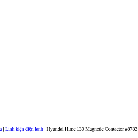
a
|
Linh kiện điện lạnh
|
Hyundai Himc 130 Magnetic Contactor #878