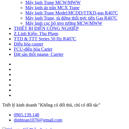
Máy lạnh Trane MCW/MWW
Máy lạnh áp trần MCX Trane
Máy lạnh Trane Model:MCDD/TTKD-gas R407C
Máy lạnh Trane, tủ đứng thổi trực tiếp Gas R407C
Máy lạnh cục bộ treo tường MCW/MWW
THIẾT BỊ ĐIỆN CÔNG NGHIỆP
Z.Linh Kiện- Thu Phạm
TTD & TTT Series 50 Hz R407C
Điều hòa casper
FCU-điều hòa Carier
Đặt sàn thổi ngang- Carrier
Triết lý kinh doanh "Không có đối thủ, chỉ có đối tác"
0965.139.148
dinhtoan1076@gmail.com