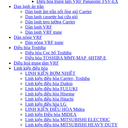
Điều hòa trung tâm VRF Panasonic FSV-EX
Dan lạnh áp trần
Dàn lạnh âm trần nối ống gió Carrier
Dan lanh cassette hai cửa gió
Dàn lạnh treo tường Carrier
Dàn lạnh VRF
Dàn lạnh VRF trane
Dàn nóng VRF
Dàn nóng VRF trane
Điều hòa Toshiba
Điều hòa Cục bộ Toshiba
Điều hòa TOSHIBA MMY-MAP_6HT8P-E
Điều hoà trung tâm VRF
Linh kiện điều hòa
LINH KIỆN BƠM NHIỆT
Linh kiện điều hòa Carrier- Toshiba
Linh kiện điều hòa Daikin
Linh kiện điều hòa FULUKI
Linh kiện điều hòa Hisense
Linh kiện điều hòa Hitachi
Linh kiện điều hòa LG
LINH KIỆN ĐIỀU HÒA Midea
Linh kiện Điều hòa MIDEA
Linh kiện điều hòa MITSUBISHI ELECTRIC
Linh kiện điều hòa MITSUBISHI HEAVY DUTY