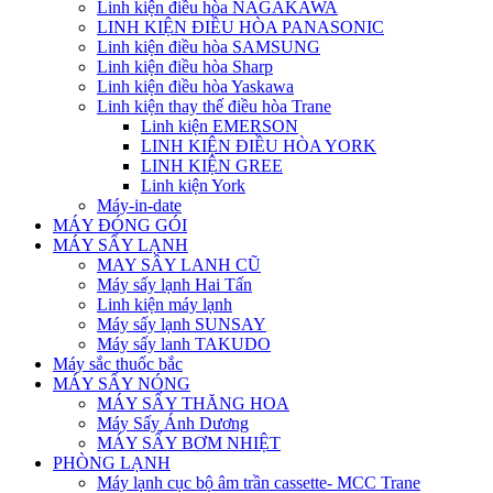
Linh kiện điều hòa NAGAKAWA
LINH KIỆN ĐIỀU HÒA PANASONIC
Linh kiện điều hòa SAMSUNG
Linh kiện điều hòa Sharp
Linh kiện điều hòa Yaskawa
Linh kiện thay thế điều hòa Trane
Linh kiện EMERSON
LINH KIỆN ĐIỀU HÒA YORK
LINH KIỆN GREE
Linh kiện York
Máy-in-date
MÁY ĐÓNG GÓI
MÁY SẤY LẠNH
MAY SÂY LANH CŨ
Máy sấy lạnh Hai Tấn
Linh kiện máy lạnh
Máy sấy lạnh SUNSAY
Máy sấy lanh TAKUDO
Máy sắc thuốc bắc
MÁY SẤY NÓNG
MÁY SẤY THĂNG HOA
Máy Sấy Ánh Dương
MÁY SẤY BƠM NHIỆT
PHÒNG LẠNH
Máy lạnh cục bộ âm trần cassette- MCC Trane