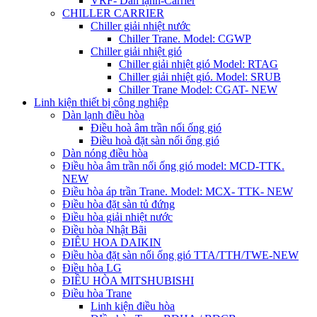
VRF- Dàn lạnh-Carrier
CHILLER CARRIER
Chiller giải nhiệt nước
Chiller Trane. Model: CGWP
Chiller giải nhiệt gió
Chiller giải nhiệt gió Model: RTAG
Chiller giải nhiệt gió. Model: SRUB
Chiller Trane Model: CGAT- NEW
Linh kiện thiết bị công nghiệp
Dàn lạnh điều hòa
Điều hoà âm trần nối ống gió
Điều hoà đặt sàn nối ống gió
Dàn nóng điều hòa
Điều hòa âm trần nối ống gió model: MCD-TTK.
NEW
Điều hòa áp trần Trane. Model: MCX- TTK- NEW
Điều hòa đặt sàn tủ đứng
Điều hòa giải nhiệt nước
Điều hòa Nhật Bãi
ĐIÊU HOA DAIKIN
Điều hòa đặt sàn nối ống gió TTA/TTH/TWE-NEW
Điều hòa LG
ĐIỀU HÒA MITSHUBISHI
Điều hòa Trane
Linh kiện điều hòa