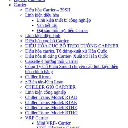
Carrier
Điều hòa Carrier – 39SH
Linh kiện điều hòa
Linh kiện thiết bị công nghiệp
Van tiết lưu
Đặt sàn thổi trực tiếp Carrier
Linh kiện điện lạnh
Điều hòa cục bộ Carrier
ĐIỀU HÒA CỤC BỘ TREO TƯỜNG CARRIER
Điều hòa carrier. Tủ đứng-xuất xứ Hàn Quốc
Điều hòa tủ đứng Carrier- Xuất xứ Hàn Quốc
Cassette 4 hướng thổi Carrier
Công Ty Cổ Phần Smind chuyên cấp linh kiện điều
hòa chính hãng
Chiller Ricom
z.Biến tần-Kim Loan
CHILLER GIÓ CARRIER
Linh kiện công nghiệp
Chiller Trane. Model: RTAD
Chiller Trane. Model: RTAE
Chiller Trane. Model: RTHE
Chiller Trane. Model: RTHG
VRF Carrier
Mini VRF- Carrier