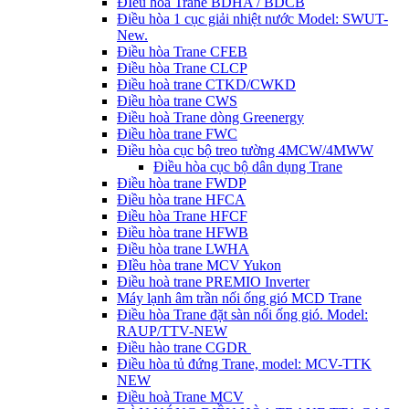
ĐIều hòa Trane BDHA / BDCB
Điều hòa 1 cục giải nhiệt nước Model: SWUT-
New.
Điều hòa Trane CFEB
Điều hòa Trane CLCP
Điều hoà trane CTKD/CWKD
Điều hòa trane CWS
Điều hoà Trane dòng Greenergy
Điều hòa trane FWC
Điều hòa cục bộ treo tường 4MCW/4MWW
Điều hòa cục bộ dân dụng Trane
Điều hòa trane FWDP
Điều hòa trane HFCA
Điều hòa Trane HFCF
Điều hòa trane HFWB
Điều hòa trane LWHA
ĐIều hòa trane MCV Yukon
Điều hoà trane PREMIO Inverter
Máy lạnh âm trần nối ống gió MCD Trane
Điều hòa Trane đặt sàn nối ống gió. Model:
RAUP/TTV-NEW
Điều hào trane CGDR
Điều hòa tủ đứng Trane, model: MCV-TTK
NEW
Điều hoà Trane MCV