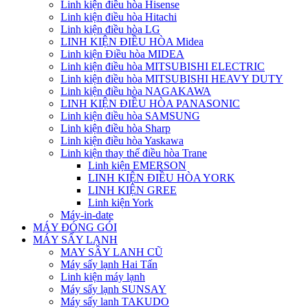
Linh kiện điều hòa Hisense
Linh kiện điều hòa Hitachi
Linh kiện điều hòa LG
LINH KIỆN ĐIỀU HÒA Midea
Linh kiện Điều hòa MIDEA
Linh kiện điều hòa MITSUBISHI ELECTRIC
Linh kiện điều hòa MITSUBISHI HEAVY DUTY
Linh kiện điều hòa NAGAKAWA
LINH KIỆN ĐIỀU HÒA PANASONIC
Linh kiện điều hòa SAMSUNG
Linh kiện điều hòa Sharp
Linh kiện điều hòa Yaskawa
Linh kiện thay thế điều hòa Trane
Linh kiện EMERSON
LINH KIỆN ĐIỀU HÒA YORK
LINH KIỆN GREE
Linh kiện York
Máy-in-date
MÁY ĐÓNG GÓI
MÁY SẤY LẠNH
MAY SÂY LANH CŨ
Máy sấy lạnh Hai Tấn
Linh kiện máy lạnh
Máy sấy lạnh SUNSAY
Máy sấy lanh TAKUDO