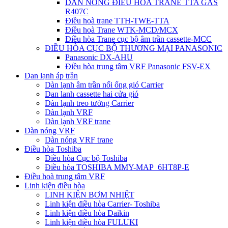
DÀN NÓNG ĐIỀU HÒA TRANE TTA GAS
R407C
Điều hoà trane TTH-TWE-TTA
Điều hoà Trane WTK-MCD/MCX
Điều hòa Trane cục bộ âm trần cassette-MCC
ĐIỀU HÒA CỤC BỘ THƯƠNG MẠI PANASONIC
Panasonic DX-AHU
Điều hòa trung tâm VRF Panasonic FSV-EX
Dan lạnh áp trần
Dàn lạnh âm trần nối ống gió Carrier
Dan lanh cassette hai cửa gió
Dàn lạnh treo tường Carrier
Dàn lạnh VRF
Dàn lạnh VRF trane
Dàn nóng VRF
Dàn nóng VRF trane
Điều hòa Toshiba
Điều hòa Cục bộ Toshiba
Điều hòa TOSHIBA MMY-MAP_6HT8P-E
Điều hoà trung tâm VRF
Linh kiện điều hòa
LINH KIỆN BƠM NHIỆT
Linh kiện điều hòa Carrier- Toshiba
Linh kiện điều hòa Daikin
Linh kiện điều hòa FULUKI