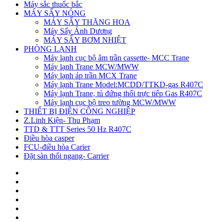
Máy sắc thuốc bắc
MÁY SẤY NÓNG
MÁY SẤY THĂNG HOA
Máy Sấy Ánh Dương
MÁY SẤY BƠM NHIỆT
PHÒNG LẠNH
Máy lạnh cục bộ âm trần cassette- MCC Trane
Máy lạnh Trane MCW/MWW
Máy lạnh áp trần MCX Trane
Máy lạnh Trane Model:MCDD/TTKD-gas R407C
Máy lạnh Trane, tủ đứng thổi trực tiếp Gas R407C
Máy lạnh cục bộ treo tường MCW/MWW
THIẾT BỊ ĐIỆN CÔNG NGHIỆP
Z.Linh Kiện- Thu Phạm
TTD & TTT Series 50 Hz R407C
Điều hòa casper
FCU-điều hòa Carier
Đặt sàn thổi ngang- Carrier