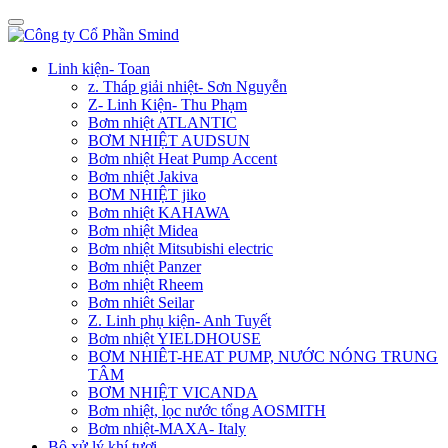
Linh kiện- Toan
z. Tháp giải nhiệt- Sơn Nguyễn
Z- Linh Kiện- Thu Phạm
Bơm nhiệt ATLANTIC
BƠM NHIỆT AUDSUN
Bơm nhiệt Heat Pump Accent
Bơm nhiệt Jakiva
BƠM NHIỆT jiko
Bơm nhiệt KAHAWA
Bơm nhiệt Midea
Bơm nhiệt Mitsubishi electric
Bơm nhiệt Panzer
Bơm nhiệt Rheem
Bơm nhiêt Seilar
Z. Linh phụ kiện- Anh Tuyết
Bơm nhiệt YIELDHOUSE
BƠM NHIÊT-HEAT PUMP, NƯỚC NÓNG TRUNG
TÂM
BƠM NHIỆT VICANDA
Bơm nhiệt, lọc nước tổng AOSMITH
Bơm nhiệt-MAXA- Italy
Bộ xử lý khí tươi