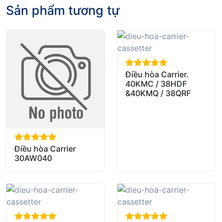
Sản phẩm tương tự
Điều hòa Carrier.
out of 5
40KMC / 38HDF
&40KMQ / 38QRF
Điều hòa Carrier
out of 5
30AW040