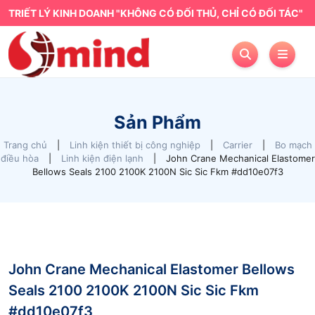
TRIẾT LÝ KINH DOANH "KHÔNG CÓ ĐỐI THỦ, CHỈ CÓ ĐỐI TÁC"
Sản Phẩm
Trang chủ
|
Linh kiện thiết bị công nghiệp
|
Carrier
|
Bo mạch
điều hòa
|
Linh kiện điện lạnh
|
John Crane Mechanical Elastomer
Bellows Seals 2100 2100K 2100N Sic Sic Fkm #dd10e07f3
John Crane Mechanical Elastomer Bellows
Seals 2100 2100K 2100N Sic Sic Fkm
#dd10e07f3