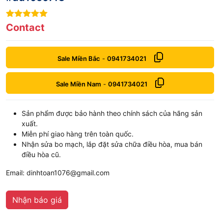
6
out of 5
Contact
Sale Miền Bắc
-
0941734021
Sale Miền Nam
-
0941734021
Sản phẩm được bảo hành theo chính sách của hãng sản
xuất.
Miễn phí giao hàng trên toàn quốc.
Nhận sửa bo mạch, lắp đặt sửa chữa điều hòa, mua bán
điều hòa cũ.
Email: dinhtoan1076@gmail.com
Nhận báo giá