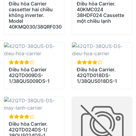
Điều hòa Carrier
Điều hòa Carrier.
out of 5
out of 5
cassetter hai chiều
40KMC024
không inverter.
38HDF024 Cassette
Model
một chiều lạnh
40KMQ030/38QRF030
Điều hòa Carrier
Điều hòa Carrier.
out of 5
out of 5
42QTD009DS-
42QTD018DS-
1/38QUS009DS-1
1/38QUS018DS-1
Điều hòa Carrier.
out of 5
42QTD024DS-1/
38QUS024DS-1