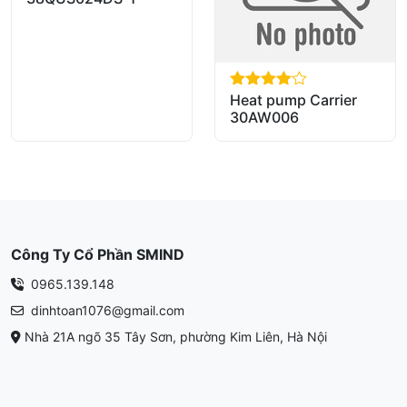
Heat pump Carrier
out of 5
30AW006
Công Ty Cổ Phần SMIND
0965.139.148
dinhtoan1076@gmail.com
Nhà 21A ngõ 35 Tây Sơn, phường Kim Liên, Hà Nội