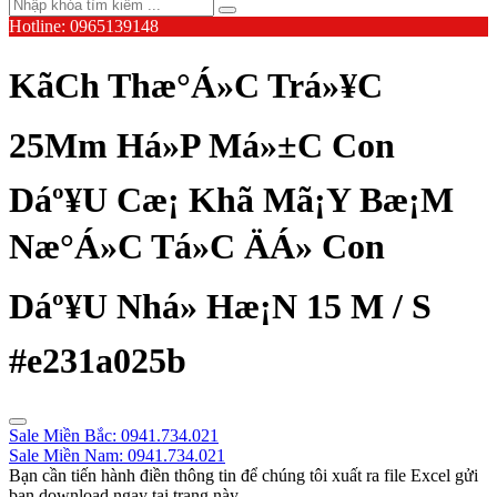
Hotline: 0965139148
Kã­Ch Thæ°Á»C Trá»¥C
25Mm Há»P Má»±C Con
Dáº¥U Cæ¡ Khã­ Mã¡Y Bæ¡M
Næ°Á»C Tá»C ÄÁ» Con
Dáº¥U Nhá» Hæ¡N 15 M / S
#e231a025b
Sale Miền Bắc: 0941.734.021
Sale Miền Nam: 0941.734.021
Bạn cần tiến hành điền thông tin để chúng tôi xuất ra file Excel gửi
bạn download ngay tại trang này