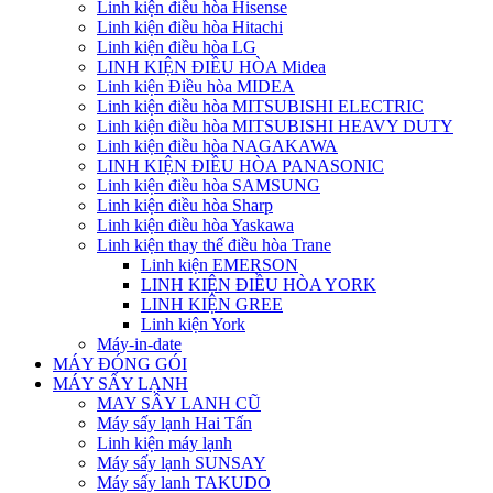
Linh kiện điều hòa Hisense
Linh kiện điều hòa Hitachi
Linh kiện điều hòa LG
LINH KIỆN ĐIỀU HÒA Midea
Linh kiện Điều hòa MIDEA
Linh kiện điều hòa MITSUBISHI ELECTRIC
Linh kiện điều hòa MITSUBISHI HEAVY DUTY
Linh kiện điều hòa NAGAKAWA
LINH KIỆN ĐIỀU HÒA PANASONIC
Linh kiện điều hòa SAMSUNG
Linh kiện điều hòa Sharp
Linh kiện điều hòa Yaskawa
Linh kiện thay thế điều hòa Trane
Linh kiện EMERSON
LINH KIỆN ĐIỀU HÒA YORK
LINH KIỆN GREE
Linh kiện York
Máy-in-date
MÁY ĐÓNG GÓI
MÁY SẤY LẠNH
MAY SÂY LANH CŨ
Máy sấy lạnh Hai Tấn
Linh kiện máy lạnh
Máy sấy lạnh SUNSAY
Máy sấy lanh TAKUDO