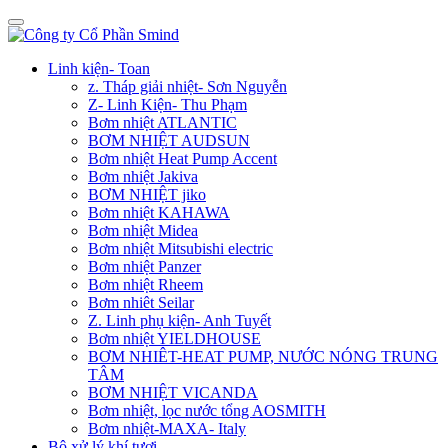
Linh kiện- Toan
z. Tháp giải nhiệt- Sơn Nguyễn
Z- Linh Kiện- Thu Phạm
Bơm nhiệt ATLANTIC
BƠM NHIỆT AUDSUN
Bơm nhiệt Heat Pump Accent
Bơm nhiệt Jakiva
BƠM NHIỆT jiko
Bơm nhiệt KAHAWA
Bơm nhiệt Midea
Bơm nhiệt Mitsubishi electric
Bơm nhiệt Panzer
Bơm nhiệt Rheem
Bơm nhiêt Seilar
Z. Linh phụ kiện- Anh Tuyết
Bơm nhiệt YIELDHOUSE
BƠM NHIÊT-HEAT PUMP, NƯỚC NÓNG TRUNG
TÂM
BƠM NHIỆT VICANDA
Bơm nhiệt, lọc nước tổng AOSMITH
Bơm nhiệt-MAXA- Italy
Bộ xử lý khí tươi