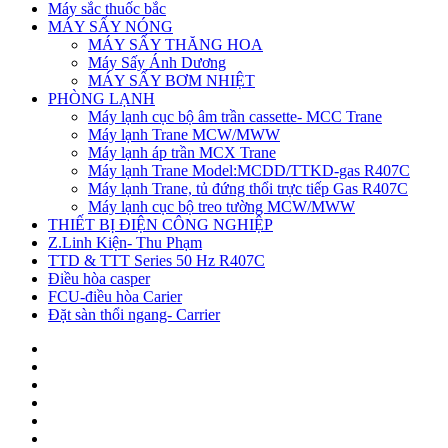
Máy sắc thuốc bắc
MÁY SẤY NÓNG
MÁY SẤY THĂNG HOA
Máy Sấy Ánh Dương
MÁY SẤY BƠM NHIỆT
PHÒNG LẠNH
Máy lạnh cục bộ âm trần cassette- MCC Trane
Máy lạnh Trane MCW/MWW
Máy lạnh áp trần MCX Trane
Máy lạnh Trane Model:MCDD/TTKD-gas R407C
Máy lạnh Trane, tủ đứng thổi trực tiếp Gas R407C
Máy lạnh cục bộ treo tường MCW/MWW
THIẾT BỊ ĐIỆN CÔNG NGHIỆP
Z.Linh Kiện- Thu Phạm
TTD & TTT Series 50 Hz R407C
Điều hòa casper
FCU-điều hòa Carier
Đặt sàn thổi ngang- Carrier