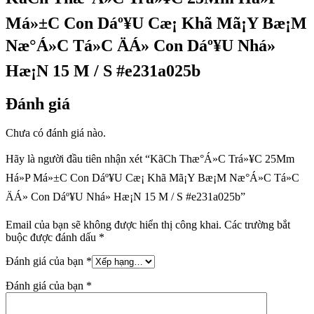
Má»±C Con Dáº¥U Cæ¡ Khã­ Mã¡Y Bæ¡M
Næ°Á»C Tá»C ÄÁ» Con Dáº¥U Nhá»
Hæ¡N 15 M / S #e231a025b
Đánh giá
Chưa có đánh giá nào.
Hãy là người đầu tiên nhận xét “Kã­Ch Thæ°Á»C Trá»¥C 25Mm
Há»P Má»±C Con Dáº¥U Cæ¡ Khã­ Mã¡Y Bæ¡M Næ°Á»C Tá»C
ÄÁ» Con Dáº¥U Nhá» Hæ¡N 15 M / S #e231a025b”
Email của bạn sẽ không được hiển thị công khai.
Các trường bắt
buộc được đánh dấu
*
Đánh giá của bạn
*
Đánh giá của bạn
*