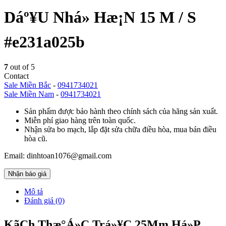
Dáº¥U Nhá» Hæ¡N 15 M / S
#e231a025b
7
out of 5
Contact
Sale Miền Bắc
-
0941734021
Sale Miền Nam
-
0941734021
Sản phẩm được bảo hành theo chính sách của hãng sản xuất.
Miễn phí giao hàng trên toàn quốc.
Nhận sửa bo mạch, lắp đặt sửa chữa điều hòa, mua bán điều
hòa cũ.
Email: dinhtoan1076@gmail.com
Nhận báo giá
Mô tả
Đánh giá (0)
Kã­Ch Thæ°Á»C Trá»¥C 25Mm Há»P