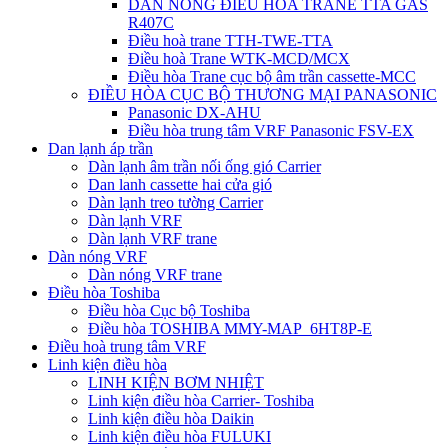
DÀN NÓNG ĐIỀU HÒA TRANE TTA GAS
R407C
Điều hoà trane TTH-TWE-TTA
Điều hoà Trane WTK-MCD/MCX
Điều hòa Trane cục bộ âm trần cassette-MCC
ĐIỀU HÒA CỤC BỘ THƯƠNG MẠI PANASONIC
Panasonic DX-AHU
Điều hòa trung tâm VRF Panasonic FSV-EX
Dan lạnh áp trần
Dàn lạnh âm trần nối ống gió Carrier
Dan lanh cassette hai cửa gió
Dàn lạnh treo tường Carrier
Dàn lạnh VRF
Dàn lạnh VRF trane
Dàn nóng VRF
Dàn nóng VRF trane
Điều hòa Toshiba
Điều hòa Cục bộ Toshiba
Điều hòa TOSHIBA MMY-MAP_6HT8P-E
Điều hoà trung tâm VRF
Linh kiện điều hòa
LINH KIỆN BƠM NHIỆT
Linh kiện điều hòa Carrier- Toshiba
Linh kiện điều hòa Daikin
Linh kiện điều hòa FULUKI