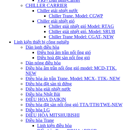
VRF- Dàn lạnh-Carrier
CHILLER CARRIER
Chiller giải nhiệt nước
Chiller Trane. Model: CGWP
Chiller giải nhiệt gió
Chiller giải nhiệt gió Model: RTAG
Chiller giải nhiệt gió. Model: SRUB
Chiller Trane Model: CGAT- NEW
Linh kiện thiết bị công nghiệp
Dàn lạnh điều hòa
Điều hoà âm trần nối ống gió
Điều hoà đặt sàn nối ống gió
Dàn nóng điều hòa
Điều hòa âm trần nối ống gió model: MCD-TTK.
NEW
Điều hòa áp trần Trane. Model: MCX- TTK- NEW
Điều hòa đặt sàn tủ đứng
Điều hòa giải nhiệt nước
Điều hòa Nhật Bãi
ĐIÊU HOA DAIKIN
Điều hòa đặt sàn nối ống gió TTA/TTH/TWE-NEW
Điều hòa LG
ĐIỀU HÒA MITSHUBISHI
Điều hòa Trane
Linh kiện điều hòa