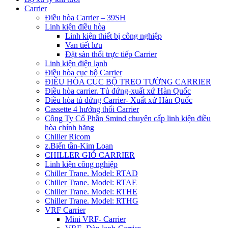
Carrier
Điều hòa Carrier – 39SH
Linh kiện điều hòa
Linh kiện thiết bị công nghiệp
Van tiết lưu
Đặt sàn thổi trực tiếp Carrier
Linh kiện điện lạnh
Điều hòa cục bộ Carrier
ĐIỀU HÒA CỤC BỘ TREO TƯỜNG CARRIER
Điều hòa carrier. Tủ đứng-xuất xứ Hàn Quốc
Điều hòa tủ đứng Carrier- Xuất xứ Hàn Quốc
Cassette 4 hướng thổi Carrier
Công Ty Cổ Phần Smind chuyên cấp linh kiện điều
hòa chính hãng
Chiller Ricom
z.Biến tần-Kim Loan
CHILLER GIÓ CARRIER
Linh kiện công nghiệp
Chiller Trane. Model: RTAD
Chiller Trane. Model: RTAE
Chiller Trane. Model: RTHE
Chiller Trane. Model: RTHG
VRF Carrier
Mini VRF- Carrier