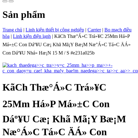
Sản phẩm
Trang chủ
|
Linh kiện thiết bị công nghiệp
|
Carrier
|
Bo mạch điều
hòa
|
Linh kiện điện lạnh
|
Kã­Ch Thæ°Á»C Trá»¥C 25Mm Há»P
Má»±C Con Dáº¥U Cæ¡ Khã­ Mã¡Y Bæ¡M Næ°Á»C Tá»C ÄÁ»
Con Dáº¥U Nhá» Hæ¡N 15 M / S #e231a025b
Kã­Ch Thæ°Á»C Trá»¥C
25Mm Há»P Má»±C Con
Dáº¥U Cæ¡ Khã­ Mã¡Y Bæ¡M
Næ°Á»C Tá»C ÄÁ» Con