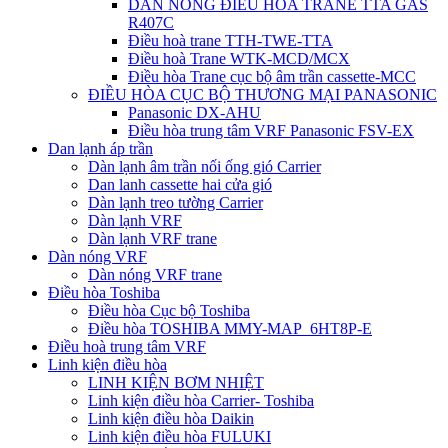
DÀN NÓNG ĐIỀU HÒA TRANE TTA GAS
R407C
Điều hoà trane TTH-TWE-TTA
Điều hoà Trane WTK-MCD/MCX
Điều hòa Trane cục bộ âm trần cassette-MCC
ĐIỀU HÒA CỤC BỘ THƯƠNG MẠI PANASONIC
Panasonic DX-AHU
Điều hòa trung tâm VRF Panasonic FSV-EX
Dan lạnh áp trần
Dàn lạnh âm trần nối ống gió Carrier
Dan lanh cassette hai cửa gió
Dàn lạnh treo tường Carrier
Dàn lạnh VRF
Dàn lạnh VRF trane
Dàn nóng VRF
Dàn nóng VRF trane
Điều hòa Toshiba
Điều hòa Cục bộ Toshiba
Điều hòa TOSHIBA MMY-MAP_6HT8P-E
Điều hoà trung tâm VRF
Linh kiện điều hòa
LINH KIỆN BƠM NHIỆT
Linh kiện điều hòa Carrier- Toshiba
Linh kiện điều hòa Daikin
Linh kiện điều hòa FULUKI