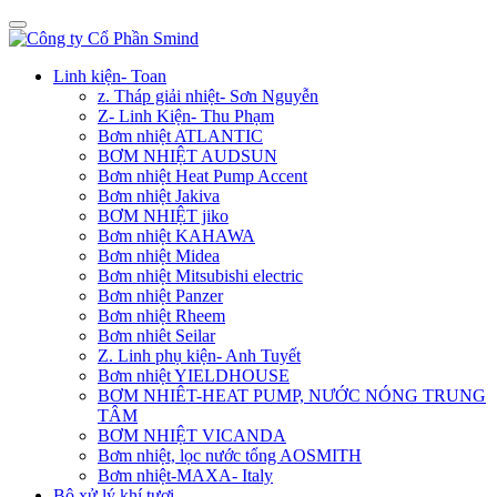
Linh kiện- Toan
z. Tháp giải nhiệt- Sơn Nguyễn
Z- Linh Kiện- Thu Phạm
Bơm nhiệt ATLANTIC
BƠM NHIỆT AUDSUN
Bơm nhiệt Heat Pump Accent
Bơm nhiệt Jakiva
BƠM NHIỆT jiko
Bơm nhiệt KAHAWA
Bơm nhiệt Midea
Bơm nhiệt Mitsubishi electric
Bơm nhiệt Panzer
Bơm nhiệt Rheem
Bơm nhiêt Seilar
Z. Linh phụ kiện- Anh Tuyết
Bơm nhiệt YIELDHOUSE
BƠM NHIÊT-HEAT PUMP, NƯỚC NÓNG TRUNG
TÂM
BƠM NHIỆT VICANDA
Bơm nhiệt, lọc nước tổng AOSMITH
Bơm nhiệt-MAXA- Italy
Bộ xử lý khí tươi