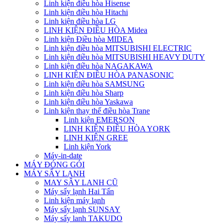
Linh kiện điều hòa Hisense
Linh kiện điều hòa Hitachi
Linh kiện điều hòa LG
LINH KIỆN ĐIỀU HÒA Midea
Linh kiện Điều hòa MIDEA
Linh kiện điều hòa MITSUBISHI ELECTRIC
Linh kiện điều hòa MITSUBISHI HEAVY DUTY
Linh kiện điều hòa NAGAKAWA
LINH KIỆN ĐIỀU HÒA PANASONIC
Linh kiện điều hòa SAMSUNG
Linh kiện điều hòa Sharp
Linh kiện điều hòa Yaskawa
Linh kiện thay thế điều hòa Trane
Linh kiện EMERSON
LINH KIỆN ĐIỀU HÒA YORK
LINH KIỆN GREE
Linh kiện York
Máy-in-date
MÁY ĐÓNG GÓI
MÁY SẤY LẠNH
MAY SÂY LANH CŨ
Máy sấy lạnh Hai Tấn
Linh kiện máy lạnh
Máy sấy lạnh SUNSAY
Máy sấy lanh TAKUDO