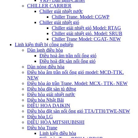
VRF- Dàn lạnh-Carrier
CHILLER CARRIER
Chiller giải nhiệt nước
Chiller Trane. Model: CGWP
Chiller giải nhiệt gió
Chiller giải nhiệt gió Model: RTAG
Chiller giải nhiệt gió. Model: SRUB
Chiller Trane Model: CGAT- NEW
Linh kiện thiết bị công nghiệp
Dàn lạnh điều hòa
Điều hoà âm trần nối ống gió
Điều hoà đặt sàn nối ống gió
Dàn nóng điều hòa
Điều hòa âm trần nối ống gió model: MCD-TTK.
NEW
Điều hòa áp trần Trane. Model: MCX- TTK- NEW
Điều hòa đặt sàn tủ đứng
Điều hòa giải nhiệt nước
Điều hòa Nhật Bãi
ĐIÊU HOA DAIKIN
Điều hòa đặt sàn nối ống gió TTA/TTH/TWE-NEW
Điều hòa LG
ĐIỀU HÒA MITSHUBISHI
Điều hòa Trane
Linh kiện điều hòa