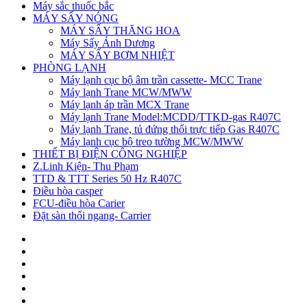
Máy sắc thuốc bắc
MÁY SẤY NÓNG
MÁY SẤY THĂNG HOA
Máy Sấy Ánh Dương
MÁY SẤY BƠM NHIỆT
PHÒNG LẠNH
Máy lạnh cục bộ âm trần cassette- MCC Trane
Máy lạnh Trane MCW/MWW
Máy lạnh áp trần MCX Trane
Máy lạnh Trane Model:MCDD/TTKD-gas R407C
Máy lạnh Trane, tủ đứng thổi trực tiếp Gas R407C
Máy lạnh cục bộ treo tường MCW/MWW
THIẾT BỊ ĐIỆN CÔNG NGHIỆP
Z.Linh Kiện- Thu Phạm
TTD & TTT Series 50 Hz R407C
Điều hòa casper
FCU-điều hòa Carier
Đặt sàn thổi ngang- Carrier