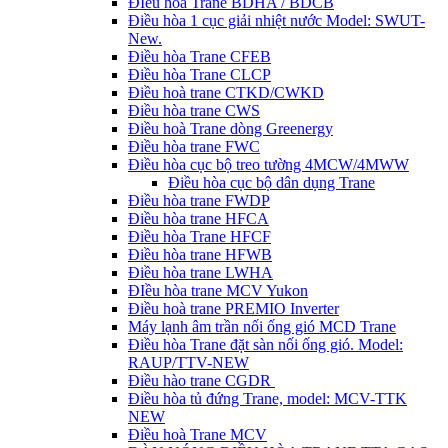
ĐIều hòa Trane BDHA / BDCB
Điều hòa 1 cục giải nhiệt nước Model: SWUT-
New.
Điều hòa Trane CFEB
Điều hòa Trane CLCP
Điều hoà trane CTKD/CWKD
Điều hòa trane CWS
Điều hoà Trane dòng Greenergy
Điều hòa trane FWC
Điều hòa cục bộ treo tường 4MCW/4MWW
Điều hòa cục bộ dân dụng Trane
Điều hòa trane FWDP
Điều hòa trane HFCA
Điều hòa Trane HFCF
Điều hòa trane HFWB
Điều hòa trane LWHA
ĐIều hòa trane MCV Yukon
Điều hoà trane PREMIO Inverter
Máy lạnh âm trần nối ống gió MCD Trane
Điều hòa Trane đặt sàn nối ống gió. Model:
RAUP/TTV-NEW
Điều hào trane CGDR
Điều hòa tủ đứng Trane, model: MCV-TTK
NEW
Điều hoà Trane MCV