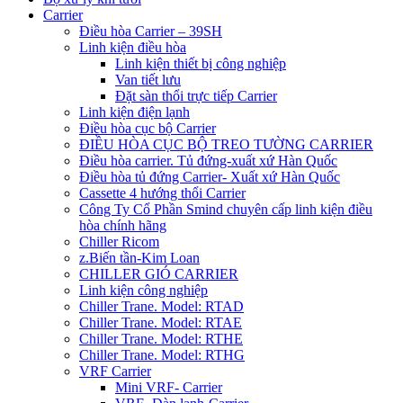
Carrier
Điều hòa Carrier – 39SH
Linh kiện điều hòa
Linh kiện thiết bị công nghiệp
Van tiết lưu
Đặt sàn thổi trực tiếp Carrier
Linh kiện điện lạnh
Điều hòa cục bộ Carrier
ĐIỀU HÒA CỤC BỘ TREO TƯỜNG CARRIER
Điều hòa carrier. Tủ đứng-xuất xứ Hàn Quốc
Điều hòa tủ đứng Carrier- Xuất xứ Hàn Quốc
Cassette 4 hướng thổi Carrier
Công Ty Cổ Phần Smind chuyên cấp linh kiện điều
hòa chính hãng
Chiller Ricom
z.Biến tần-Kim Loan
CHILLER GIÓ CARRIER
Linh kiện công nghiệp
Chiller Trane. Model: RTAD
Chiller Trane. Model: RTAE
Chiller Trane. Model: RTHE
Chiller Trane. Model: RTHG
VRF Carrier
Mini VRF- Carrier