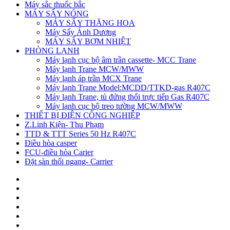
Máy sắc thuốc bắc
MÁY SẤY NÓNG
MÁY SẤY THĂNG HOA
Máy Sấy Ánh Dương
MÁY SẤY BƠM NHIỆT
PHÒNG LẠNH
Máy lạnh cục bộ âm trần cassette- MCC Trane
Máy lạnh Trane MCW/MWW
Máy lạnh áp trần MCX Trane
Máy lạnh Trane Model:MCDD/TTKD-gas R407C
Máy lạnh Trane, tủ đứng thổi trực tiếp Gas R407C
Máy lạnh cục bộ treo tường MCW/MWW
THIẾT BỊ ĐIỆN CÔNG NGHIỆP
Z.Linh Kiện- Thu Phạm
TTD & TTT Series 50 Hz R407C
Điều hòa casper
FCU-điều hòa Carier
Đặt sàn thổi ngang- Carrier