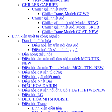
VRF- Dàn lạnh-Carrier
CHILLER CARRIER
Chiller giải nhiệt nước
Chiller Trane. Model: CGWP
Chiller giải nhiệt gió
Chiller giải nhiệt gió Model: RTAG
Chiller giải nhiệt gió. Model: SRUB
Chiller Trane Model: CGAT- NEW
Linh kiện thiết bị công nghiệp
Dàn lạnh điều hòa
Điều hoà âm trần nối ống gió
Điều hoà đặt sàn nối ống gió
Dàn nóng điều hòa
Điều hòa âm trần nối ống gió model: MCD-TTK.
NEW
Điều hòa áp trần Trane. Model: MCX- TTK- NEW
Điều hòa đặt sàn tủ đứng
Điều hòa giải nhiệt nước
Điều hòa Nhật Bãi
ĐIÊU HOA DAIKIN
Điều hòa đặt sàn nối ống gió TTA/TTH/TWE-NEW
Điều hòa LG
ĐIỀU HÒA MITSHUBISHI
Điều hòa Trane
Linh kiện điều hòa