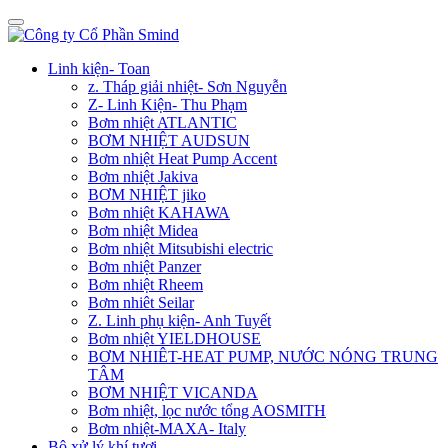
Linh kiện- Toan
z. Tháp giải nhiệt- Sơn Nguyễn
Z- Linh Kiện- Thu Phạm
Bơm nhiệt ATLANTIC
BƠM NHIỆT AUDSUN
Bơm nhiệt Heat Pump Accent
Bơm nhiệt Jakiva
BƠM NHIỆT jiko
Bơm nhiệt KAHAWA
Bơm nhiệt Midea
Bơm nhiệt Mitsubishi electric
Bơm nhiệt Panzer
Bơm nhiệt Rheem
Bơm nhiêt Seilar
Z. Linh phụ kiện- Anh Tuyết
Bơm nhiệt YIELDHOUSE
BƠM NHIÊT-HEAT PUMP, NƯỚC NÓNG TRUNG
TÂM
BƠM NHIỆT VICANDA
Bơm nhiệt, lọc nước tổng AOSMITH
Bơm nhiệt-MAXA- Italy
Bộ xử lý khí tươi