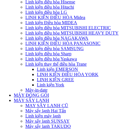
Linh kiện điều hòa Hisense
Linh kiện điều hòa Hitachi
Linh kiện điều hòa LG
LINH KIỆN ĐIỀU HÒA Midea
Linh kiện Điều hòa MIDEA
Linh kiện điều hòa MITSUBISHI ELECTRIC
Linh kiện điều hòa MITSUBISHI HEAVY DUTY
Linh kiện điều hòa NAGAKAWA
LINH KIỆN ĐIỀU HÒA PANASONIC
Linh kiện điều hòa SAMSUNG
Linh kiện điều hòa Sharp
Linh kiện điều hòa Yaskawa
Linh kiện thay thế điều hòa Trane
Linh kiện EMERSON
LINH KIỆN ĐIỀU HÒA YORK
LINH KIỆN GREE
Linh kiện York
Máy-in-date
MÁY ĐÓNG GÓI
MÁY SẤY LẠNH
MAY SÂY LANH CŨ
Máy sấy lạnh Hai Tấn
Linh kiện máy lạnh
Máy sấy lạnh SUNSAY
Máy sấy lanh TAKUDO