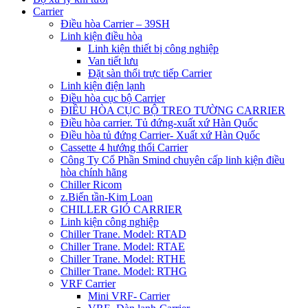
Carrier
Điều hòa Carrier – 39SH
Linh kiện điều hòa
Linh kiện thiết bị công nghiệp
Van tiết lưu
Đặt sàn thổi trực tiếp Carrier
Linh kiện điện lạnh
Điều hòa cục bộ Carrier
ĐIỀU HÒA CỤC BỘ TREO TƯỜNG CARRIER
Điều hòa carrier. Tủ đứng-xuất xứ Hàn Quốc
Điều hòa tủ đứng Carrier- Xuất xứ Hàn Quốc
Cassette 4 hướng thổi Carrier
Công Ty Cổ Phần Smind chuyên cấp linh kiện điều
hòa chính hãng
Chiller Ricom
z.Biến tần-Kim Loan
CHILLER GIÓ CARRIER
Linh kiện công nghiệp
Chiller Trane. Model: RTAD
Chiller Trane. Model: RTAE
Chiller Trane. Model: RTHE
Chiller Trane. Model: RTHG
VRF Carrier
Mini VRF- Carrier