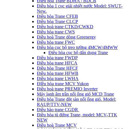
ĐIều hòa Trane BDHA / BDCB
Điều hòa 1 cục giải nhiệt nước Model: SWUT-
New.
Điều hòa Trane CFEB
Điều hòa Trane CLCP
Điều hoà trane CTKD/CWKD
Điều hòa trane CWS
Điều hoà Trane dòng Greenergy
Điều hòa trane FWC
Điều hòa cục bộ treo tường 4MCW/4MWW
Điều hòa cục bộ dân dụng Trane
Điều hòa trane FWDP
Điều hòa trane HFCA
Điều hòa Trane HFCF
Điều hòa trane HFWB
Điều hòa trane LWHA
ĐIều hòa trane MCV Yukon
Điều hoà trane PREMIO Inverter
Máy lạnh âm trần nối ống gió MCD Trane
Điều hòa Trane đặt sàn nối ống gió. Model:
RAUP/TTV-NEW
Điều hào trane CGDR
Điều hòa tủ đứng Trane, model: MCV-TTK
NEW
Điều hoà Trane MCV