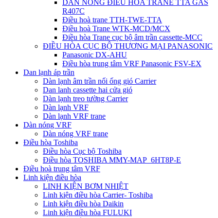
DÀN NÓNG ĐIỀU HÒA TRANE TTA GAS
R407C
Điều hoà trane TTH-TWE-TTA
Điều hoà Trane WTK-MCD/MCX
Điều hòa Trane cục bộ âm trần cassette-MCC
ĐIỀU HÒA CỤC BỘ THƯƠNG MẠI PANASONIC
Panasonic DX-AHU
Điều hòa trung tâm VRF Panasonic FSV-EX
Dan lạnh áp trần
Dàn lạnh âm trần nối ống gió Carrier
Dan lanh cassette hai cửa gió
Dàn lạnh treo tường Carrier
Dàn lạnh VRF
Dàn lạnh VRF trane
Dàn nóng VRF
Dàn nóng VRF trane
Điều hòa Toshiba
Điều hòa Cục bộ Toshiba
Điều hòa TOSHIBA MMY-MAP_6HT8P-E
Điều hoà trung tâm VRF
Linh kiện điều hòa
LINH KIỆN BƠM NHIỆT
Linh kiện điều hòa Carrier- Toshiba
Linh kiện điều hòa Daikin
Linh kiện điều hòa FULUKI