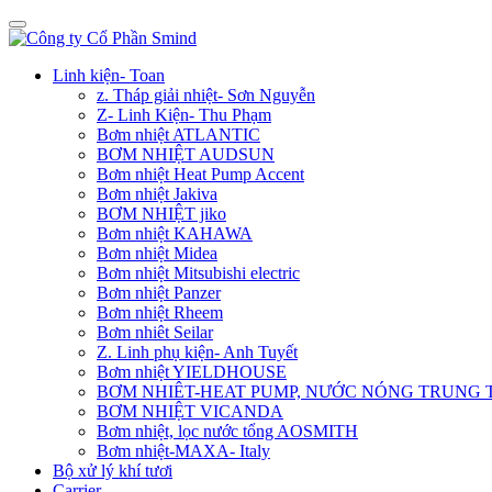
Linh kiện- Toan
z. Tháp giải nhiệt- Sơn Nguyễn
Z- Linh Kiện- Thu Phạm
Bơm nhiệt ATLANTIC
BƠM NHIỆT AUDSUN
Bơm nhiệt Heat Pump Accent
Bơm nhiệt Jakiva
BƠM NHIỆT jiko
Bơm nhiệt KAHAWA
Bơm nhiệt Midea
Bơm nhiệt Mitsubishi electric
Bơm nhiệt Panzer
Bơm nhiệt Rheem
Bơm nhiêt Seilar
Z. Linh phụ kiện- Anh Tuyết
Bơm nhiệt YIELDHOUSE
BƠM NHIÊT-HEAT PUMP, NƯỚC NÓNG TRUNG
BƠM NHIỆT VICANDA
Bơm nhiệt, lọc nước tổng AOSMITH
Bơm nhiệt-MAXA- Italy
Bộ xử lý khí tươi
Carrier