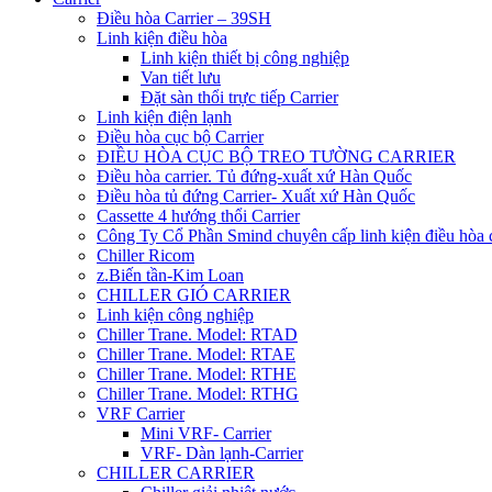
Điều hòa Carrier – 39SH
Linh kiện điều hòa
Linh kiện thiết bị công nghiệp
Van tiết lưu
Đặt sàn thổi trực tiếp Carrier
Linh kiện điện lạnh
Điều hòa cục bộ Carrier
ĐIỀU HÒA CỤC BỘ TREO TƯỜNG CARRIER
Điều hòa carrier. Tủ đứng-xuất xứ Hàn Quốc
Điều hòa tủ đứng Carrier- Xuất xứ Hàn Quốc
Cassette 4 hướng thổi Carrier
Công Ty Cổ Phần Smind chuyên cấp linh kiện điều hòa 
Chiller Ricom
z.Biến tần-Kim Loan
CHILLER GIÓ CARRIER
Linh kiện công nghiệp
Chiller Trane. Model: RTAD
Chiller Trane. Model: RTAE
Chiller Trane. Model: RTHE
Chiller Trane. Model: RTHG
VRF Carrier
Mini VRF- Carrier
VRF- Dàn lạnh-Carrier
CHILLER CARRIER