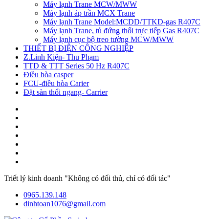
Máy lạnh Trane MCW/MWW
Máy lạnh áp trần MCX Trane
Máy lạnh Trane Model:MCDD/TTKD-gas R407C
Máy lạnh Trane, tủ đứng thổi trực tiếp Gas R407C
Máy lạnh cục bộ treo tường MCW/MWW
THIẾT BỊ ĐIỆN CÔNG NGHIỆP
Z.Linh Kiện- Thu Phạm
TTD & TTT Series 50 Hz R407C
Điều hòa casper
FCU-điều hòa Carier
Đặt sàn thổi ngang- Carrier
Triết lý kinh doanh "Không có đối thủ, chỉ có đối tác"
0965.139.148
dinhtoan1076@gmail.com