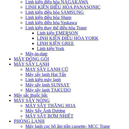
Linh kiện điều hòa NAGAKAWA
LINH KIỆN ĐIỀU HÒA PANASONIC
Linh kiện điều hòa SAMSUNG
Linh kiện điều hòa Sharp
Linh kiện điều hòa Yaskawa
Linh kiện thay thế điều hòa Trane
Linh kiện EMERSON
LINH KIỆN ĐIỀU HÒA YORK
LINH KIỆN GREE
Linh kiện York
Máy-in-date
MÁY ĐÓNG GÓI
MÁY SẤY LẠNH
MAY SÂY LANH CŨ
Máy sấy lạnh Hai Tấn
Linh kiện máy lạnh
Máy sấy lạnh SUNSAY
Máy sấy lanh TAKUDO
Máy sắc thuốc bắc
MÁY SẤY NÓNG
MÁY SẤY THĂNG HOA
Máy Sấy Ánh Dương
MÁY SẤY BƠM NHIỆT
PHÒNG LẠNH
Máy lạnh cục bộ âm trần cassette- MCC Trane