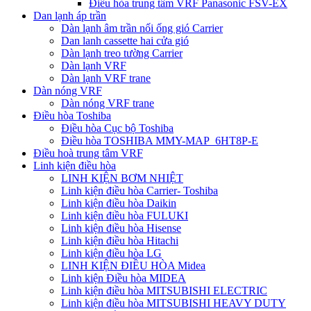
Điều hòa trung tâm VRF Panasonic FSV-EX
Dan lạnh áp trần
Dàn lạnh âm trần nối ống gió Carrier
Dan lanh cassette hai cửa gió
Dàn lạnh treo tường Carrier
Dàn lạnh VRF
Dàn lạnh VRF trane
Dàn nóng VRF
Dàn nóng VRF trane
Điều hòa Toshiba
Điều hòa Cục bộ Toshiba
Điều hòa TOSHIBA MMY-MAP_6HT8P-E
Điều hoà trung tâm VRF
Linh kiện điều hòa
LINH KIỆN BƠM NHIỆT
Linh kiện điều hòa Carrier- Toshiba
Linh kiện điều hòa Daikin
Linh kiện điều hòa FULUKI
Linh kiện điều hòa Hisense
Linh kiện điều hòa Hitachi
Linh kiện điều hòa LG
LINH KIỆN ĐIỀU HÒA Midea
Linh kiện Điều hòa MIDEA
Linh kiện điều hòa MITSUBISHI ELECTRIC
Linh kiện điều hòa MITSUBISHI HEAVY DUTY