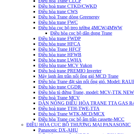
Điều hòa Trane CLCP
Điều hoà trane CTKD/CWKD
Điều hòa trane CWS
Điều hoà Trane dòng Greenergy
Điều hòa trane FWC
Điều hòa cục bộ treo tường 4MCW/4MWW
Điều hòa cục bộ dân dụng Trane
Điều hòa trane FWDP
Điều hòa trane HFCA
Điều hòa Trane HFCF
Điều hòa trane HFWB
Điều hòa trane LWHA
ĐIều hòa trane MCV Yukon
Điều hoà trane PREMIO Inverter
Máy lạnh âm trần nối ống gió MCD Trane
Điều hòa Trane đặt sàn nối ống gió. Model: R
Điều hào trane CGDR
Điều hòa tủ đứng Trane, model: MCV-TTK NEW
Điều hoà Trane MCV
DÀN NÓNG ĐIỀU HÒA TRANE TTA GAS R
Điều hoà trane TTH-TWE-TTA
Điều hoà Trane WTK-MCD/MCX
Điều hòa Trane cục bộ âm trần cassette-MCC
ĐIỀU HÒA CỤC BỘ THƯƠNG MẠI PANASONIC
Panasonic DX-AHU