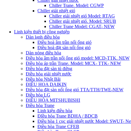
Chiller giải nhiệt nước
Chiller Trane. Model: CGWP
Chiller giải nhiệt gió
Chiller giải nhiệt gió Model: RTAG
Chiller giải nhiệt gió. Model: SRUB
Chiller Trane Model: CGAT- NEW
Linh kiện thiết bị công nghiệp
Dàn lạnh điều hòa
Điều hoà âm trần nối ống gió
Điều hoà đặt sàn nối ống gió
Dàn nóng điều hòa
Điều hòa âm trần nối ống gió model: MCD-TTK. NEW
Điều hòa áp trần Trane. Model: MCX- TTK- NEW
Điều hòa đặt sàn tủ đứng
Điều hòa giải nhiệt nước
Điều hòa Nhật Bãi
ĐIÊU HOA DAIKIN
Điều hòa đặt sàn nối ống gió TTA/TTH/TWE-NEW
Điều hòa LG
ĐIỀU HÒA MITSHUBISHI
Điều hòa Trane
Linh kiện điều hòa
ĐIều hòa Trane BDHA / BDCB
Điều hòa 1 cục giải nhiệt nước Model: SWUT- N
Điều hòa Trane CFEB