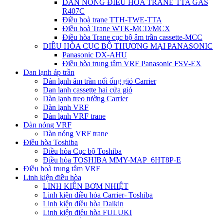
DÀN NÓNG ĐIỀU HÒA TRANE TTA GAS
R407C
Điều hoà trane TTH-TWE-TTA
Điều hoà Trane WTK-MCD/MCX
Điều hòa Trane cục bộ âm trần cassette-MCC
ĐIỀU HÒA CỤC BỘ THƯƠNG MẠI PANASONIC
Panasonic DX-AHU
Điều hòa trung tâm VRF Panasonic FSV-EX
Dan lạnh áp trần
Dàn lạnh âm trần nối ống gió Carrier
Dan lanh cassette hai cửa gió
Dàn lạnh treo tường Carrier
Dàn lạnh VRF
Dàn lạnh VRF trane
Dàn nóng VRF
Dàn nóng VRF trane
Điều hòa Toshiba
Điều hòa Cục bộ Toshiba
Điều hòa TOSHIBA MMY-MAP_6HT8P-E
Điều hoà trung tâm VRF
Linh kiện điều hòa
LINH KIỆN BƠM NHIỆT
Linh kiện điều hòa Carrier- Toshiba
Linh kiện điều hòa Daikin
Linh kiện điều hòa FULUKI