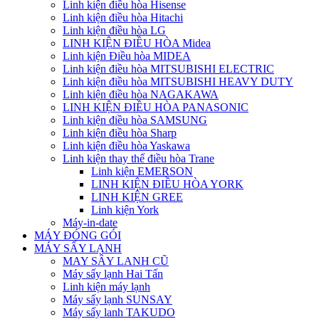
Linh kiện điều hòa Hisense
Linh kiện điều hòa Hitachi
Linh kiện điều hòa LG
LINH KIỆN ĐIỀU HÒA Midea
Linh kiện Điều hòa MIDEA
Linh kiện điều hòa MITSUBISHI ELECTRIC
Linh kiện điều hòa MITSUBISHI HEAVY DUTY
Linh kiện điều hòa NAGAKAWA
LINH KIỆN ĐIỀU HÒA PANASONIC
Linh kiện điều hòa SAMSUNG
Linh kiện điều hòa Sharp
Linh kiện điều hòa Yaskawa
Linh kiện thay thế điều hòa Trane
Linh kiện EMERSON
LINH KIỆN ĐIỀU HÒA YORK
LINH KIỆN GREE
Linh kiện York
Máy-in-date
MÁY ĐÓNG GÓI
MÁY SẤY LẠNH
MAY SÂY LANH CŨ
Máy sấy lạnh Hai Tấn
Linh kiện máy lạnh
Máy sấy lạnh SUNSAY
Máy sấy lanh TAKUDO