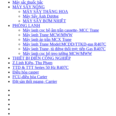
Máy sắc thuốc bắc
MÁY SẤY NÓNG
MÁY SẤY THĂNG HOA
Máy Sấy Ánh Dương
MÁY SẤY BƠM NHIỆT
PHÒNG LẠNH
Máy lạnh cục bộ âm trần cassette- MCC Trane
Máy lạnh Trane MCW/MWW
Máy lạnh áp trần MCX Trane
Máy lạnh Trane Model:MCDD/TTKD-gas R407C
Máy lạnh Trane, tủ đứng thổi trực tiếp Gas R407C
Máy lạnh cục bộ treo tường MCW/MWW
THIẾT BỊ ĐIỆN CÔNG NGHIỆP
Z.Linh Kiện- Thu Phạm
TTD & TTT Series 50 Hz R407C
Điều hòa casper
FCU-điều hòa Carier
Đặt sàn thổi ngang- Carrier