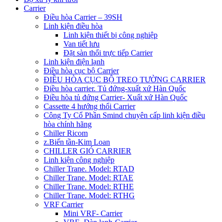
Carrier
Điều hòa Carrier – 39SH
Linh kiện điều hòa
Linh kiện thiết bị công nghiệp
Van tiết lưu
Đặt sàn thổi trực tiếp Carrier
Linh kiện điện lạnh
Điều hòa cục bộ Carrier
ĐIỀU HÒA CỤC BỘ TREO TƯỜNG CARRIER
Điều hòa carrier. Tủ đứng-xuất xứ Hàn Quốc
Điều hòa tủ đứng Carrier- Xuất xứ Hàn Quốc
Cassette 4 hướng thổi Carrier
Công Ty Cổ Phần Smind chuyên cấp linh kiện điều
hòa chính hãng
Chiller Ricom
z.Biến tần-Kim Loan
CHILLER GIÓ CARRIER
Linh kiện công nghiệp
Chiller Trane. Model: RTAD
Chiller Trane. Model: RTAE
Chiller Trane. Model: RTHE
Chiller Trane. Model: RTHG
VRF Carrier
Mini VRF- Carrier