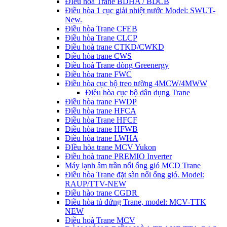
ĐIều hòa Trane BDHA / BDCB
Điều hòa 1 cục giải nhiệt nước Model: SWUT-
New.
Điều hòa Trane CFEB
Điều hòa Trane CLCP
Điều hoà trane CTKD/CWKD
Điều hòa trane CWS
Điều hoà Trane dòng Greenergy
Điều hòa trane FWC
Điều hòa cục bộ treo tường 4MCW/4MWW
Điều hòa cục bộ dân dụng Trane
Điều hòa trane FWDP
Điều hòa trane HFCA
Điều hòa Trane HFCF
Điều hòa trane HFWB
Điều hòa trane LWHA
ĐIều hòa trane MCV Yukon
Điều hoà trane PREMIO Inverter
Máy lạnh âm trần nối ống gió MCD Trane
Điều hòa Trane đặt sàn nối ống gió. Model:
RAUP/TTV-NEW
Điều hào trane CGDR
Điều hòa tủ đứng Trane, model: MCV-TTK
NEW
Điều hoà Trane MCV