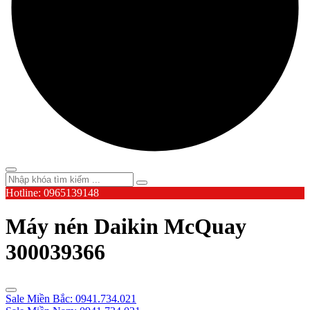
Hotline: 0965139148
Máy nén Daikin McQuay
300039366
Sale Miền Bắc: 0941.734.021