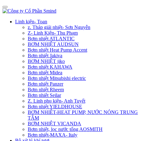
Linh kiện- Toan
z. Tháp giải nhiệt- Sơn Nguyễn
Z- Linh Kiện- Thu Phạm
Bơm nhiệt ATLANTIC
BƠM NHIỆT AUDSUN
Bơm nhiệt Heat Pump Accent
Bơm nhiệt Jakiva
BƠM NHIỆT jiko
Bơm nhiệt KAHAWA
Bơm nhiệt Midea
Bơm nhiệt Mitsubishi electric
Bơm nhiệt Panzer
Bơm nhiệt Rheem
Bơm nhiêt Seilar
Z. Linh phụ kiện- Anh Tuyết
Bơm nhiệt YIELDHOUSE
BƠM NHIÊT-HEAT PUMP, NƯỚC NÓNG TRUNG
TÂM
BƠM NHIỆT VICANDA
Bơm nhiệt, lọc nước tổng AOSMITH
Bơm nhiệt-MAXA- Italy
Bộ xử lý khí tươi