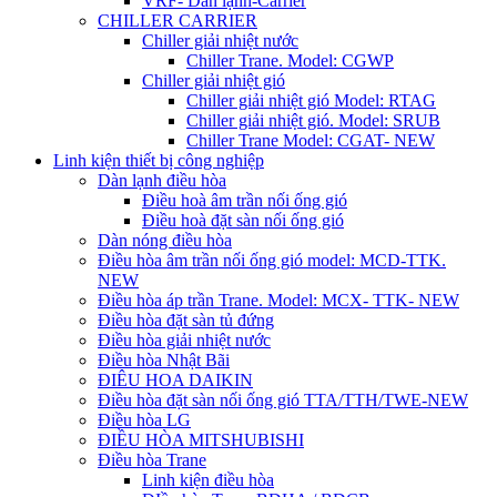
VRF- Dàn lạnh-Carrier
CHILLER CARRIER
Chiller giải nhiệt nước
Chiller Trane. Model: CGWP
Chiller giải nhiệt gió
Chiller giải nhiệt gió Model: RTAG
Chiller giải nhiệt gió. Model: SRUB
Chiller Trane Model: CGAT- NEW
Linh kiện thiết bị công nghiệp
Dàn lạnh điều hòa
Điều hoà âm trần nối ống gió
Điều hoà đặt sàn nối ống gió
Dàn nóng điều hòa
Điều hòa âm trần nối ống gió model: MCD-TTK.
NEW
Điều hòa áp trần Trane. Model: MCX- TTK- NEW
Điều hòa đặt sàn tủ đứng
Điều hòa giải nhiệt nước
Điều hòa Nhật Bãi
ĐIÊU HOA DAIKIN
Điều hòa đặt sàn nối ống gió TTA/TTH/TWE-NEW
Điều hòa LG
ĐIỀU HÒA MITSHUBISHI
Điều hòa Trane
Linh kiện điều hòa