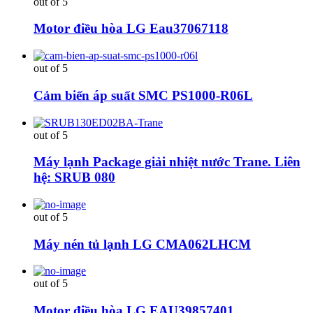
out of 5
Motor điều hòa LG Eau37067118
out of 5
Cảm biến áp suất SMC PS1000-R06L
out of 5
Máy lạnh Package giải nhiệt nước Trane. Liên
hệ: SRUB 080
out of 5
Máy nén tủ lạnh LG CMA062LHCM
out of 5
Motor điều hòa LG EAU39857401