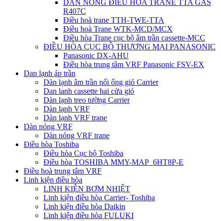
DÀN NÓNG ĐIỀU HÒA TRANE TTA GAS
R407C
Điều hoà trane TTH-TWE-TTA
Điều hoà Trane WTK-MCD/MCX
Điều hòa Trane cục bộ âm trần cassette-MCC
ĐIỀU HÒA CỤC BỘ THƯƠNG MẠI PANASONIC
Panasonic DX-AHU
Điều hòa trung tâm VRF Panasonic FSV-EX
Dan lạnh áp trần
Dàn lạnh âm trần nối ống gió Carrier
Dan lanh cassette hai cửa gió
Dàn lạnh treo tường Carrier
Dàn lạnh VRF
Dàn lạnh VRF trane
Dàn nóng VRF
Dàn nóng VRF trane
Điều hòa Toshiba
Điều hòa Cục bộ Toshiba
Điều hòa TOSHIBA MMY-MAP_6HT8P-E
Điều hoà trung tâm VRF
Linh kiện điều hòa
LINH KIỆN BƠM NHIỆT
Linh kiện điều hòa Carrier- Toshiba
Linh kiện điều hòa Daikin
Linh kiện điều hòa FULUKI