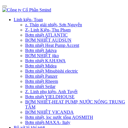
Linh kiện- Toan
z. Tháp giải nhiệt- Sơn Nguyễn
Z- Linh Kiện- Thu Phạm
Bơm nhiệt ATLANTIC
BƠM NHIỆT AUDSUN
Bơm nhiệt Heat Pump Accent
Bơm nhiệt Jakiva
BƠM NHIỆT jiko
Bơm nhiệt KAHAWA
Bơm nhiệt Midea
Bơm nhiệt Mitsubishi electric
Bơm nhiệt Panzer
Bơm nhiệt Rheem
Bơm nhiêt Seilar
Z. Linh phụ kiện- Anh Tuyết
Bơm nhiệt YIELDHOUSE
BƠM NHIÊT-HEAT PUMP, NƯỚC NÓNG TRUNG
TÂM
BƠM NHIỆT VICANDA
Bơm nhiệt, lọc nước tổng AOSMITH
Bơm nhiệt-MAXA- Italy
Bộ xử lý khí tươi