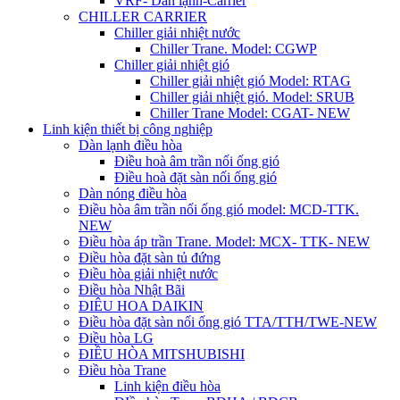
VRF- Dàn lạnh-Carrier
CHILLER CARRIER
Chiller giải nhiệt nước
Chiller Trane. Model: CGWP
Chiller giải nhiệt gió
Chiller giải nhiệt gió Model: RTAG
Chiller giải nhiệt gió. Model: SRUB
Chiller Trane Model: CGAT- NEW
Linh kiện thiết bị công nghiệp
Dàn lạnh điều hòa
Điều hoà âm trần nối ống gió
Điều hoà đặt sàn nối ống gió
Dàn nóng điều hòa
Điều hòa âm trần nối ống gió model: MCD-TTK.
NEW
Điều hòa áp trần Trane. Model: MCX- TTK- NEW
Điều hòa đặt sàn tủ đứng
Điều hòa giải nhiệt nước
Điều hòa Nhật Bãi
ĐIÊU HOA DAIKIN
Điều hòa đặt sàn nối ống gió TTA/TTH/TWE-NEW
Điều hòa LG
ĐIỀU HÒA MITSHUBISHI
Điều hòa Trane
Linh kiện điều hòa