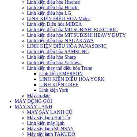
Linh kiện điều hòa Hisense
Linh kiện điều hòa Hitachi
Linh kiện điều hòa LG
LINH KIỆN ĐIỀU HÒA Midea
Linh kiện Điều hòa MIDEA
Linh kiện điều hòa MITSUBISHI ELECTRIC
Linh kiện điều hòa MITSUBISHI HEAVY DUTY
Linh kiện điều hòa NAGAKAWA
LINH KIỆN ĐIỀU HÒA PANASONIC
Linh kiện điều hòa SAMSUNG
Linh kiện điều hòa Sharp
Linh kiện điều hòa Yaskawa
Linh kiện thay thế điều hòa Trane
Linh kiện EMERSON
LINH KIỆN ĐIỀU HÒA YORK
LINH KIỆN GREE
Linh kiện York
Máy-in-date
MÁY ĐÓNG GÓI
MÁY SẤY LẠNH
MAY SÂY LANH CŨ
Máy sấy lạnh Hai Tấn
Linh kiện máy lạnh
Máy sấy lạnh SUNSAY
Máy sấy lanh TAKUDO