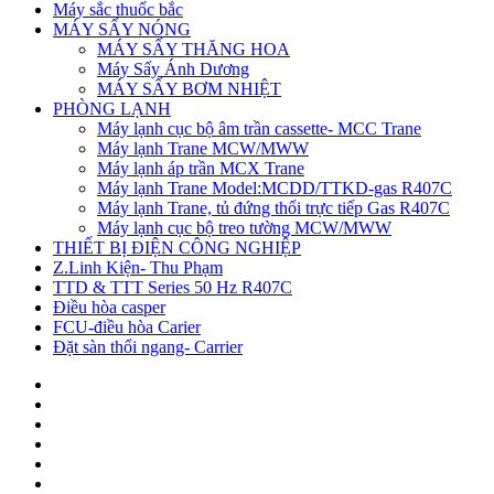
Máy sắc thuốc bắc
MÁY SẤY NÓNG
MÁY SẤY THĂNG HOA
Máy Sấy Ánh Dương
MÁY SẤY BƠM NHIỆT
PHÒNG LẠNH
Máy lạnh cục bộ âm trần cassette- MCC Trane
Máy lạnh Trane MCW/MWW
Máy lạnh áp trần MCX Trane
Máy lạnh Trane Model:MCDD/TTKD-gas R407C
Máy lạnh Trane, tủ đứng thổi trực tiếp Gas R407C
Máy lạnh cục bộ treo tường MCW/MWW
THIẾT BỊ ĐIỆN CÔNG NGHIỆP
Z.Linh Kiện- Thu Phạm
TTD & TTT Series 50 Hz R407C
Điều hòa casper
FCU-điều hòa Carier
Đặt sàn thổi ngang- Carrier