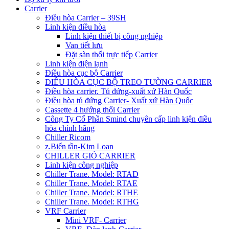
Carrier
Điều hòa Carrier – 39SH
Linh kiện điều hòa
Linh kiện thiết bị công nghiệp
Van tiết lưu
Đặt sàn thổi trực tiếp Carrier
Linh kiện điện lạnh
Điều hòa cục bộ Carrier
ĐIỀU HÒA CỤC BỘ TREO TƯỜNG CARRIER
Điều hòa carrier. Tủ đứng-xuất xứ Hàn Quốc
Điều hòa tủ đứng Carrier- Xuất xứ Hàn Quốc
Cassette 4 hướng thổi Carrier
Công Ty Cổ Phần Smind chuyên cấp linh kiện điều
hòa chính hãng
Chiller Ricom
z.Biến tần-Kim Loan
CHILLER GIÓ CARRIER
Linh kiện công nghiệp
Chiller Trane. Model: RTAD
Chiller Trane. Model: RTAE
Chiller Trane. Model: RTHE
Chiller Trane. Model: RTHG
VRF Carrier
Mini VRF- Carrier