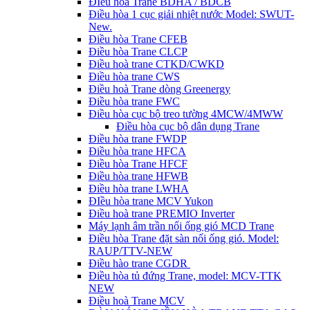
ĐIều hòa Trane BDHA / BDCB
Điều hòa 1 cục giải nhiệt nước Model: SWUT-
New.
Điều hòa Trane CFEB
Điều hòa Trane CLCP
Điều hoà trane CTKD/CWKD
Điều hòa trane CWS
Điều hoà Trane dòng Greenergy
Điều hòa trane FWC
Điều hòa cục bộ treo tường 4MCW/4MWW
Điều hòa cục bộ dân dụng Trane
Điều hòa trane FWDP
Điều hòa trane HFCA
Điều hòa Trane HFCF
Điều hòa trane HFWB
Điều hòa trane LWHA
ĐIều hòa trane MCV Yukon
Điều hoà trane PREMIO Inverter
Máy lạnh âm trần nối ống gió MCD Trane
Điều hòa Trane đặt sàn nối ống gió. Model:
RAUP/TTV-NEW
Điều hào trane CGDR
Điều hòa tủ đứng Trane, model: MCV-TTK
NEW
Điều hoà Trane MCV