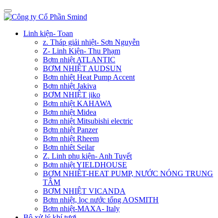
Linh kiện- Toan
z. Tháp giải nhiệt- Sơn Nguyễn
Z- Linh Kiện- Thu Phạm
Bơm nhiệt ATLANTIC
BƠM NHIỆT AUDSUN
Bơm nhiệt Heat Pump Accent
Bơm nhiệt Jakiva
BƠM NHIỆT jiko
Bơm nhiệt KAHAWA
Bơm nhiệt Midea
Bơm nhiệt Mitsubishi electric
Bơm nhiệt Panzer
Bơm nhiệt Rheem
Bơm nhiêt Seilar
Z. Linh phụ kiện- Anh Tuyết
Bơm nhiệt YIELDHOUSE
BƠM NHIÊT-HEAT PUMP, NƯỚC NÓNG TRUNG
TÂM
BƠM NHIỆT VICANDA
Bơm nhiệt, lọc nước tổng AOSMITH
Bơm nhiệt-MAXA- Italy
Bộ xử lý khí tươi