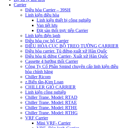
Carrier
Điều hòa Carrier – 39SH
Linh kiện điều hòa
Linh kiện thiết bị công nghiệp
Van tiết lưu
Đặt sàn thổi trực tiếp Carrier
Linh kiện điện lạnh
Điều hòa cục bộ Carrier
ĐIỀU HÒA CỤC BỘ TREO TƯỜNG CARRIER
Điều hòa carrier. Tủ đứng-xuất xứ Hàn Quốc
Điều hòa tủ đứng Carrier- Xuất xứ Hàn Quốc
Cassette 4 hướng thổi Carrier
Công Ty Cổ Phần Smind chuyên cấp linh kiện điều
hòa chính hãng
Chiller Ricom
z.Biến tần-Kim Loan
CHILLER GIÓ CARRIER
Linh kiện công nghiệp
Chiller Trane. Model: RTAD
Chiller Trane. Model: RTAE
Chiller Trane. Model: RTHE
Chiller Trane. Model: RTHG
VRF Carrier
Mini VRF- Carrier