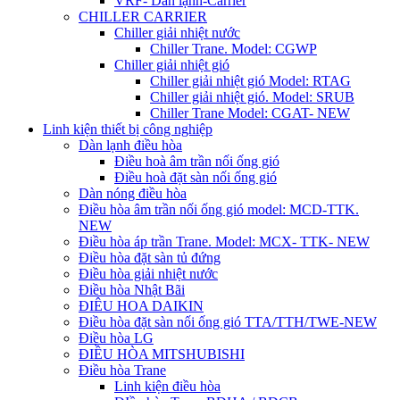
VRF- Dàn lạnh-Carrier
CHILLER CARRIER
Chiller giải nhiệt nước
Chiller Trane. Model: CGWP
Chiller giải nhiệt gió
Chiller giải nhiệt gió Model: RTAG
Chiller giải nhiệt gió. Model: SRUB
Chiller Trane Model: CGAT- NEW
Linh kiện thiết bị công nghiệp
Dàn lạnh điều hòa
Điều hoà âm trần nối ống gió
Điều hoà đặt sàn nối ống gió
Dàn nóng điều hòa
Điều hòa âm trần nối ống gió model: MCD-TTK.
NEW
Điều hòa áp trần Trane. Model: MCX- TTK- NEW
Điều hòa đặt sàn tủ đứng
Điều hòa giải nhiệt nước
Điều hòa Nhật Bãi
ĐIÊU HOA DAIKIN
Điều hòa đặt sàn nối ống gió TTA/TTH/TWE-NEW
Điều hòa LG
ĐIỀU HÒA MITSHUBISHI
Điều hòa Trane
Linh kiện điều hòa