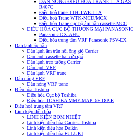
DÀN NÓNG ĐIỀU HÒA TRANE TTA GAS
R407C
Điều hoà trane TTH-TWE-TTA
Điều hoà Trane WTK-MCD/MCX
Điều hòa Trane cục bộ âm trần cassette-MCC
ĐIỀU HÒA CỤC BỘ THƯƠNG MẠI PANASONIC
Panasonic DX-AHU
Điều hòa trung tâm VRF Panasonic FSV-EX
Dan lạnh áp trần
Dàn lạnh âm trần nối ống gió Carrier
Dan lanh cassette hai cửa gió
Dàn lạnh treo tường Carrier
Dàn lạnh VRF
Dàn lạnh VRF trane
Dàn nóng VRF
Dàn nóng VRF trane
Điều hòa Toshiba
Điều hòa Cục bộ Toshiba
Điều hòa TOSHIBA MMY-MAP_6HT8P-E
Điều hoà trung tâm VRF
Linh kiện điều hòa
LINH KIỆN BƠM NHIỆT
Linh kiện điều hòa Carrier- Toshiba
Linh kiện điều hòa Daikin
Linh kiện điều hòa FULUKI