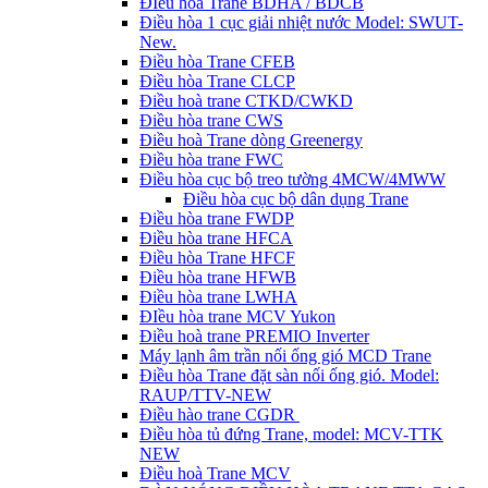
ĐIều hòa Trane BDHA / BDCB
Điều hòa 1 cục giải nhiệt nước Model: SWUT-
New.
Điều hòa Trane CFEB
Điều hòa Trane CLCP
Điều hoà trane CTKD/CWKD
Điều hòa trane CWS
Điều hoà Trane dòng Greenergy
Điều hòa trane FWC
Điều hòa cục bộ treo tường 4MCW/4MWW
Điều hòa cục bộ dân dụng Trane
Điều hòa trane FWDP
Điều hòa trane HFCA
Điều hòa Trane HFCF
Điều hòa trane HFWB
Điều hòa trane LWHA
ĐIều hòa trane MCV Yukon
Điều hoà trane PREMIO Inverter
Máy lạnh âm trần nối ống gió MCD Trane
Điều hòa Trane đặt sàn nối ống gió. Model:
RAUP/TTV-NEW
Điều hào trane CGDR
Điều hòa tủ đứng Trane, model: MCV-TTK
NEW
Điều hoà Trane MCV