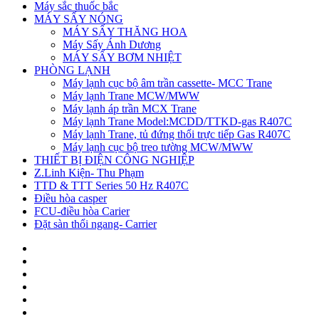
Máy sắc thuốc bắc
MÁY SẤY NÓNG
MÁY SẤY THĂNG HOA
Máy Sấy Ánh Dương
MÁY SẤY BƠM NHIỆT
PHÒNG LẠNH
Máy lạnh cục bộ âm trần cassette- MCC Trane
Máy lạnh Trane MCW/MWW
Máy lạnh áp trần MCX Trane
Máy lạnh Trane Model:MCDD/TTKD-gas R407C
Máy lạnh Trane, tủ đứng thổi trực tiếp Gas R407C
Máy lạnh cục bộ treo tường MCW/MWW
THIẾT BỊ ĐIỆN CÔNG NGHIỆP
Z.Linh Kiện- Thu Phạm
TTD & TTT Series 50 Hz R407C
Điều hòa casper
FCU-điều hòa Carier
Đặt sàn thổi ngang- Carrier