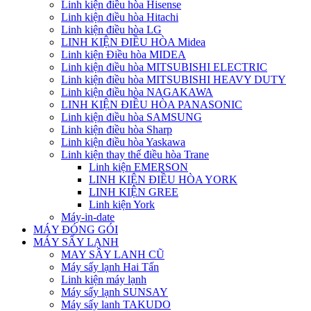
Linh kiện điều hòa Hisense
Linh kiện điều hòa Hitachi
Linh kiện điều hòa LG
LINH KIỆN ĐIỀU HÒA Midea
Linh kiện Điều hòa MIDEA
Linh kiện điều hòa MITSUBISHI ELECTRIC
Linh kiện điều hòa MITSUBISHI HEAVY DUTY
Linh kiện điều hòa NAGAKAWA
LINH KIỆN ĐIỀU HÒA PANASONIC
Linh kiện điều hòa SAMSUNG
Linh kiện điều hòa Sharp
Linh kiện điều hòa Yaskawa
Linh kiện thay thế điều hòa Trane
Linh kiện EMERSON
LINH KIỆN ĐIỀU HÒA YORK
LINH KIỆN GREE
Linh kiện York
Máy-in-date
MÁY ĐÓNG GÓI
MÁY SẤY LẠNH
MAY SÂY LANH CŨ
Máy sấy lạnh Hai Tấn
Linh kiện máy lạnh
Máy sấy lạnh SUNSAY
Máy sấy lanh TAKUDO